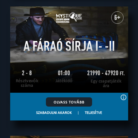
6+
A FÁRAÓ SÍRJA I- -II
2 - 8
01:00
21990 - 47920
FT.
Résztvevők
Játékidő
Egy csapatjáték
száma
ára
OLVASS TOVÁBB
SZABADULNI AKAROK
|
TELJESÍTVE