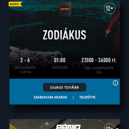
12+
ZODIÁKUS
2 - 6
01:00
22000 - 36000
FT.
Résztvevők
Játékidő
Egy csapatjáték
száma
ára
OLVASS TOVÁBB
SZABADULNI AKAROK
|
TELJESÍTVE