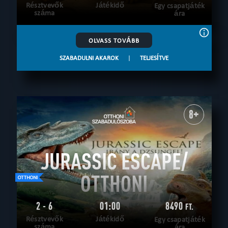
Résztvevők
Játékidő
Egy csapatjáték
száma
ára
OLVASS TOVÁBB
SZABADULNI AKAROK
|
TELJESÍTVE
8+
JURASSIC ESCAPE/
OTTHONI
2 - 6
01:00
8490
FT.
Résztvevők
Játékidő
Egy csapatjáték
száma
ára