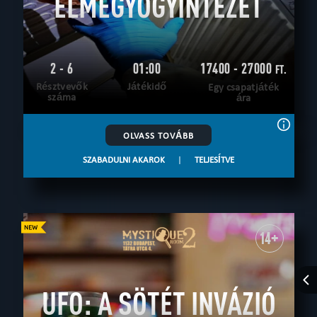
ELMEGYÓGYINTÉZET
2 - 6
01:00
17400 - 27000
FT.
Résztvevők
Játékidő
Egy csapatjáték
száma
ára
OLVASS TOVÁBB
SZABADULNI AKAROK
|
TELJESÍTVE
14+
UFO: A SÖTÉT INVÁZIÓ