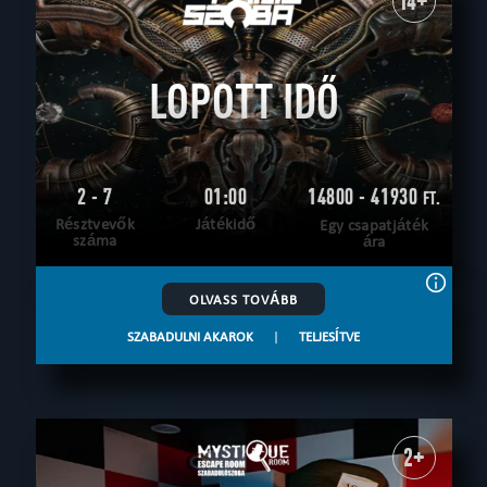
14+
LOPOTT IDŐ
2 - 7
01:00
14800 - 41930
FT.
Résztvevők
Játékidő
Egy csapatjáték
száma
ára
OLVASS TOVÁBB
SZABADULNI AKAROK
|
TELJESÍTVE
2+