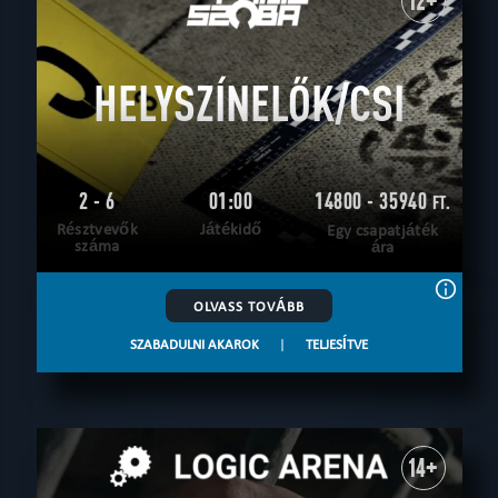
12+
HELYSZÍNELŐK/CSI
2 - 6
01:00
14800 - 35940
FT.
Résztvevők
Játékidő
Egy csapatjáték
száma
ára
OLVASS TOVÁBB
SZABADULNI AKAROK
|
TELJESÍTVE
14+