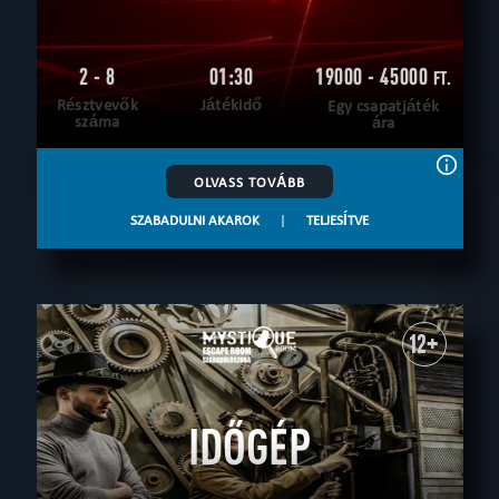
2 - 8
01:30
19000 - 45000
FT.
Résztvevők
Játékidő
Egy csapatjáték
száma
ára
OLVASS TOVÁBB
SZABADULNI AKAROK
|
TELJESÍTVE
12+
IDŐGÉP