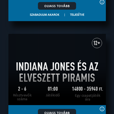
OLVASS TOVÁBB
SZABADULNI AKAROK
|
TELJESÍTVE
12+
INDIANA JONES ÉS AZ
ELVESZETT PIRAMIS
2 - 6
01:00
14800 - 35940
FT.
Résztvevők
Játékidő
Egy csapatjáték
száma
ára
OLVASS TOVÁBB