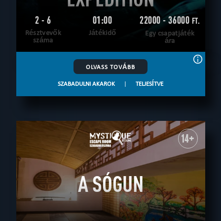
2 - 6
01:00
22000 - 36000
FT.
Résztvevők
Játékidő
Egy csapatjáték
száma
ára
OLVASS TOVÁBB
SZABADULNI AKAROK
|
TELJESÍTVE
14+
A SÓGUN