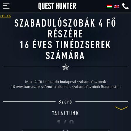
SZABADULÓSZOBÁK 4 FŐ
RÉSZÉRE
16 ÉVES TINÉDZSEREK
SZÁMÁRA
Max. 4 főt befogadó budapesti szabaduló szobák
16 éves kamaszok számára alkalmas szabadulószobák Budapesten
Szűrő
TALÁLTUNK
168