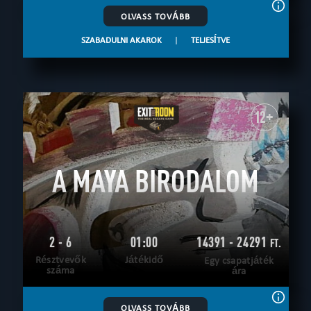
OLVASS TOVÁBB
SZABADULNI AKAROK
|
TELJESÍTVE
12+
A MAYA BIRODALOM
2 - 6
01:00
14391 - 24291
FT.
Résztvevők
Játékidő
Egy csapatjáték
száma
ára
OLVASS TOVÁBB