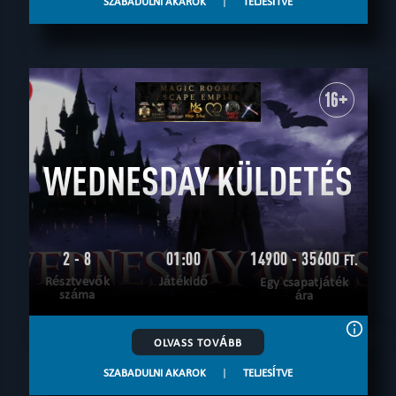
SZABADULNI AKAROK
|
TELJESÍTVE
16+
WEDNESDAY KÜLDETÉS
2 - 8
01:00
14900 - 35600
FT.
Résztvevők
Játékidő
Egy csapatjáték
száma
ára
OLVASS TOVÁBB
SZABADULNI AKAROK
|
TELJESÍTVE