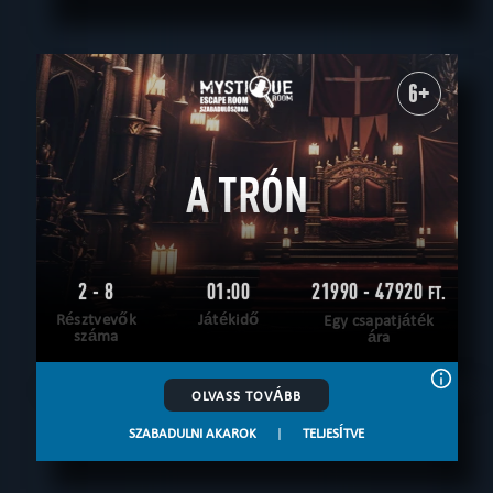
6+
A TRÓN
2 - 8
01:00
21990 - 47920
FT.
Résztvevők
Játékidő
Egy csapatjáték
száma
ára
OLVASS TOVÁBB
SZABADULNI AKAROK
|
TELJESÍTVE