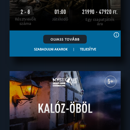
2 - 8
01:00
21990 - 47920
FT.
Résztvevők
Játékidő
Egy csapatjáték
száma
ára
OLVASS TOVÁBB
SZABADULNI AKAROK
|
TELJESÍTVE
5+
KALÓZ-ÖBÖL