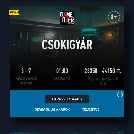
8+
CSOKIGYÁR
3 - 7
01:00
28350 - 44150
FT.
Résztvevők
Játékidő
Egy csapatjáték
száma
ára
OLVASS TOVÁBB
SZABADULNI AKAROK
|
TELJESÍTVE