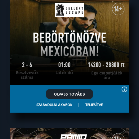
14+
BEBÖRTÖNÖZVE
MEXICÓBAN!
2 - 6
01:00
14200 - 28800
FT.
Résztvevők
Játékidő
Egy csapatjáték
száma
ára
OLVASS TOVÁBB
SZABADULNI AKAROK
|
TELJESÍTVE