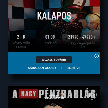
KALAPOS
2 - 8
01:00
21990 - 47920
FT.
Résztvevők
Játékidő
Egy csapatjáték
száma
ára
OLVASS TOVÁBB
SZABADULNI AKAROK
|
TELJESÍTVE
10+