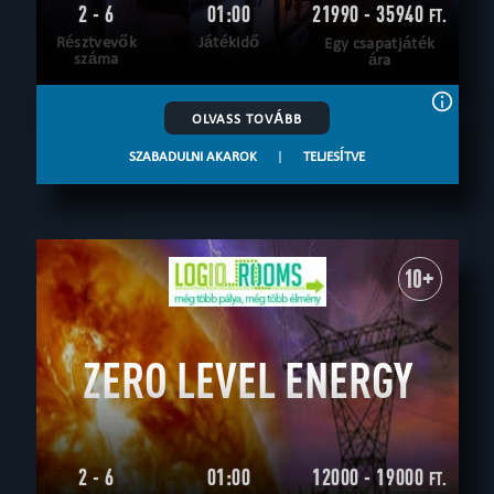
2 - 6
01:00
21990 - 35940
FT.
Résztvevők
Játékidő
Egy csapatjáték
száma
ára
OLVASS TOVÁBB
SZABADULNI AKAROK
|
TELJESÍTVE
10+
ZERO LEVEL ENERGY
2 - 6
01:00
12000 - 19000
FT.