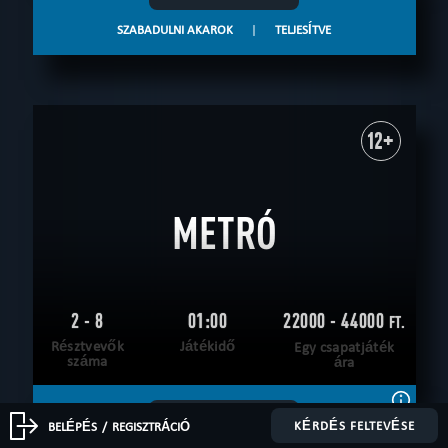
SZABADULNI AKAROK
|
TELJESÍTVE
12+
METRÓ
2 - 8
01:00
22000 - 44000
FT.
Résztvevők
Játékidő
Egy csapatjáték
száma
ára
OLVASS TOVÁBB
KÉRDÉS FELTEVÉSE
BELÉPÉS
/
REGISZTRÁCIÓ