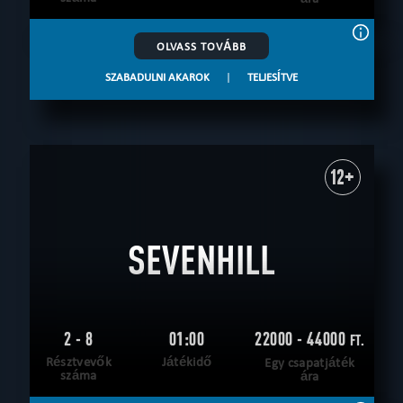
OLVASS TOVÁBB
SZABADULNI AKAROK
|
TELJESÍTVE
12+
SEVENHILL
2 - 8
01:00
22000 - 44000
FT.
Résztvevők
Játékidő
Egy csapatjáték
száma
ára