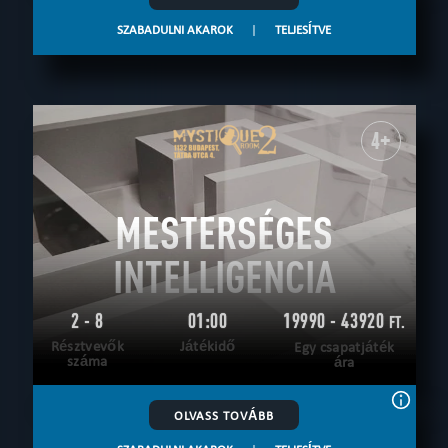
SZABADULNI AKAROK
|
TELJESÍTVE
4+
MESTERSÉGES
INTELLIGENCIA
2 - 8
01:00
19990 - 43920
FT.
Résztvevők
Játékidő
Egy csapatjáték
száma
ára
OLVASS TOVÁBB