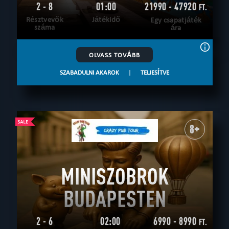
2 - 8
01:00
21990 - 47920
FT.
Résztvevők
Játékidő
Egy csapatjáték
száma
ára
OLVASS TOVÁBB
SZABADULNI AKAROK
|
TELJESÍTVE
8+
MINISZOBROK
BUDAPESTEN
2 - 6
02:00
6990 - 8990
FT.