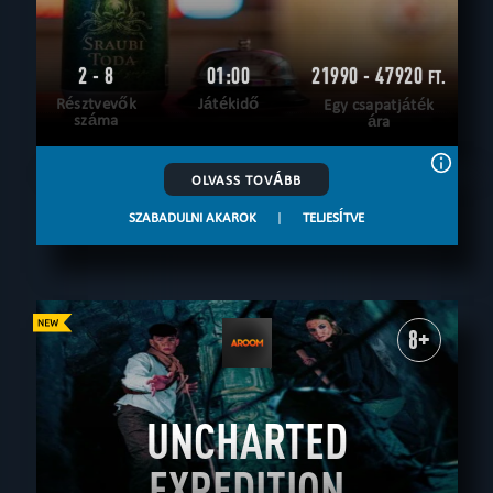
2 - 8
01:00
21990 - 47920
FT.
Résztvevők
Játékidő
Egy csapatjáték
száma
ára
OLVASS TOVÁBB
SZABADULNI AKAROK
|
TELJESÍTVE
8+
UNCHARTED
EXPEDITION