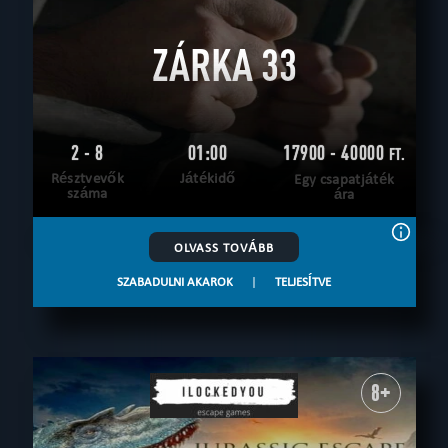
ZÁRKA 33
2 - 8
01:00
17900 - 40000
FT.
Résztvevők
Játékidő
Egy csapatjáték
száma
ára
OLVASS TOVÁBB
SZABADULNI AKAROK
|
TELJESÍTVE
8+