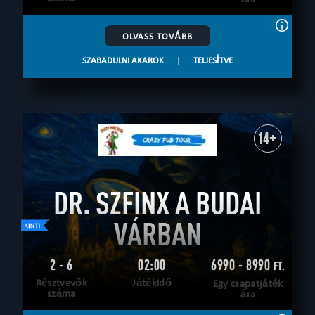
OLVASS TOVÁBB
SZABADULNI AKAROK
|
TELJESÍTVE
14+
DR. SZFINX A BUDAI
VÁRBAN
2 - 6
02:00
6990 - 8990
FT.
Résztvevők
Játékidő
Egy csapatjáték
száma
ára