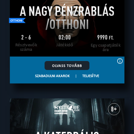
A NAGY PÉNZRABLÁS
/OTTHONI
2 - 6
02:00
9990
FT.
Résztvevők
Játékidő
Egy csapatjáték
száma
ára
OLVASS TOVÁBB
SZABADULNI AKAROK
|
TELJESÍTVE
8+