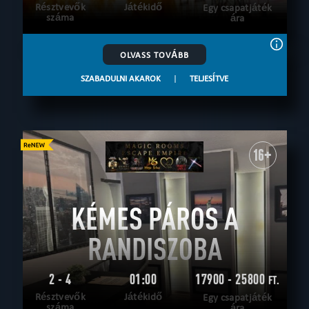
Résztvevők
Játékidő
Egy csapatjáték
száma
ára
OLVASS TOVÁBB
SZABADULNI AKAROK
|
TELJESÍTVE
16+
KÉMES PÁROS A
RANDISZOBA
2 - 4
01:00
17900 - 25800
FT.
Résztvevők
Játékidő
Egy csapatjáték
száma
ára