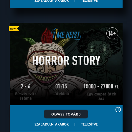
SZABADULNI AKAROK
|
TELJESÍTVE
14+
HORROR STORY
2 - 6
01:15
15000 - 27000
FT.
Résztvevők
Játékidő
Egy csapatjáték
száma
ára
OLVASS TOVÁBB
SZABADULNI AKAROK
|
TELJESÍTVE