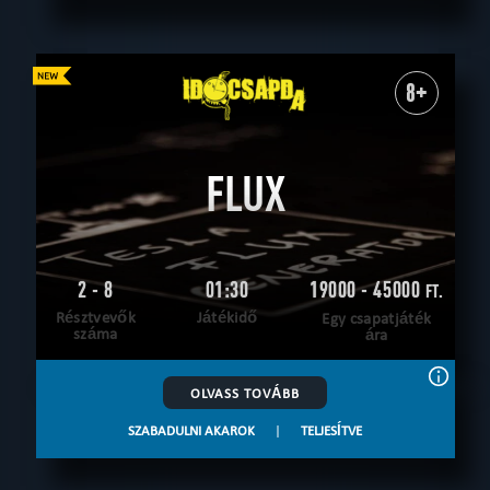
8+
FLUX
2 - 8
01:30
19000 - 45000
FT.
Résztvevők
Játékidő
Egy csapatjáték
száma
ára
OLVASS TOVÁBB
SZABADULNI AKAROK
|
TELJESÍTVE