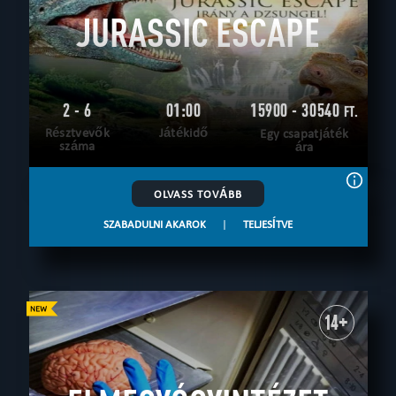
JURASSIC ESCAPE
2 - 6
01:00
15900 - 30540
FT.
Résztvevők
Játékidő
Egy csapatjáték
száma
ára
OLVASS TOVÁBB
SZABADULNI AKAROK
|
TELJESÍTVE
14+