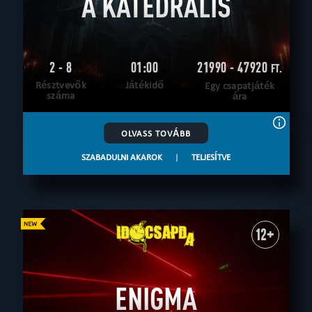
A KATEDRÁLIS
2 - 8
01:00
21990 - 47920
FT.
Résztvevők
Játékidő
Egy csapatjáték
száma
ára
OLVASS TOVÁBB
SZABADULNI AKAROK
|
TELJESÍTVE
12+
ENIGMA