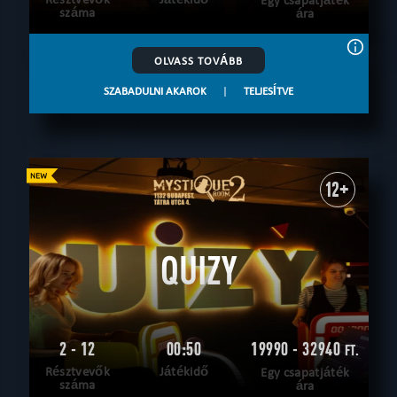
Egy csapatjáték
száma
ára
OLVASS TOVÁBB
SZABADULNI AKAROK
|
TELJESÍTVE
12+
QUIZY
2 - 12
00:50
19990 - 32940
FT.
Résztvevők
Játékidő
Egy csapatjáték
száma
ára