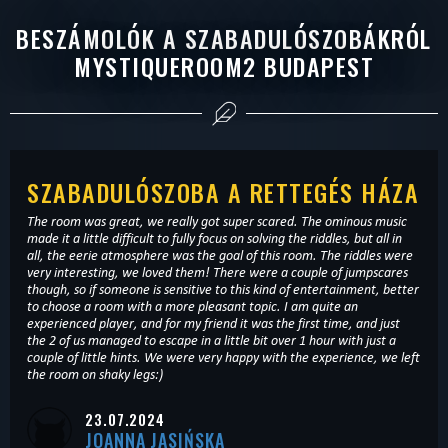
BESZÁMOLÓK A SZABADULÓSZOBÁKRÓL
MYSTIQUEROOM2 BUDAPEST
SZABADULÓSZOBA A RETTEGÉS HÁZA
The room was great, we really got super scared. The ominous music
made it a little difficult to fully focus on solving the riddles, but all in
all, the eerie atmosphere was the goal of this room. The riddles were
very interesting, we loved them! There were a couple of jumpscares
though, so if someone is sensitive to this kind of entertainment, better
to choose a room with a more pleasant topic. I am quite an
experienced player, and for my friend it was the first time, and just
the 2 of us managed to escape in a little bit over 1 hour with just a
couple of little hints. We were very happy with the experience, we left
the room on shaky legs:)
23.07.2024
JOANNA JASIŃSKA