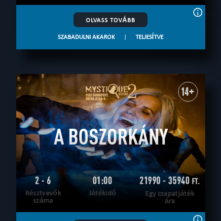
OLVASS TOVÁBB
SZABADULNI AKAROK
|
TELJESÍTVE
14+
A BOSZORKÁNY
2 - 6
01:00
21990 - 35940
FT.
Résztvevők
Játékidő
Egy csapatjáték
száma
ára