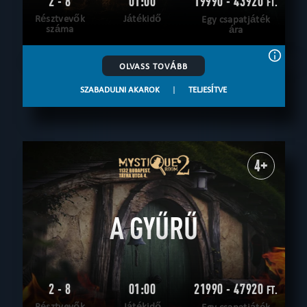
2 - 8
01:00
19990 - 43920
FT.
Résztvevők
Játékidő
Egy csapatjáték
száma
ára
OLVASS TOVÁBB
SZABADULNI AKAROK
|
TELJESÍTVE
4+
A GYŰRŰ
2 - 8
01:00
21990 - 47920
FT.
Résztvevők
Játékidő