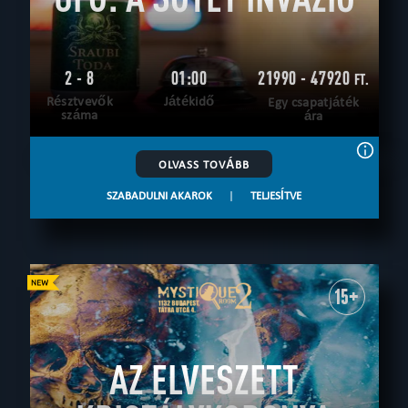
2 - 8
01:00
21990 - 47920
FT.
Résztvevők
Játékidő
Egy csapatjáték
száma
ára
OLVASS TOVÁBB
SZABADULNI AKAROK
|
TELJESÍTVE
15+
AZ ELVESZETT