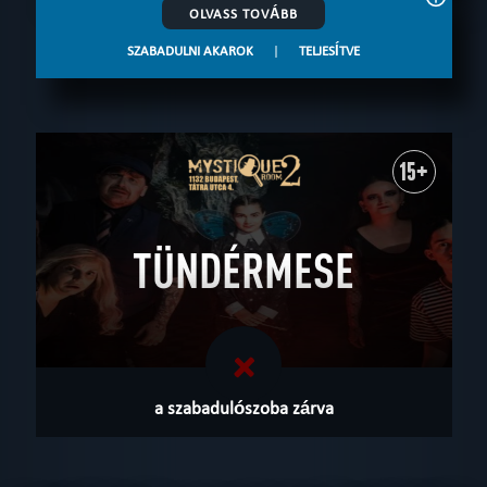
OLVASS TOVÁBB
SZABADULNI AKAROK
|
TELJESÍTVE
15+
TÜNDÉRMESE
a szabadulószoba zárva