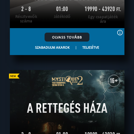
2 - 8
01:00
19990 - 43920
FT.
Résztvevők
Játékidő
Egy csapatjáték
száma
ára
OLVASS TOVÁBB
SZABADULNI AKAROK
|
TELJESÍTVE
16+
A RETTEGÉS HÁZA