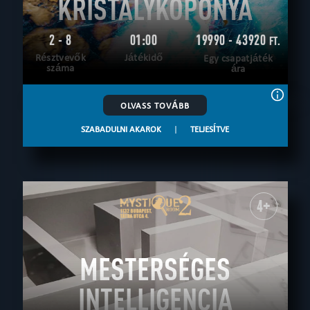
KRISTÁLYKOPONYA
2 - 8
01:00
19990 - 43920
FT.
Résztvevők
Játékidő
Egy csapatjáték
száma
ára
OLVASS TOVÁBB
SZABADULNI AKAROK
|
TELJESÍTVE
4+
MESTERSÉGES
INTELLIGENCIA