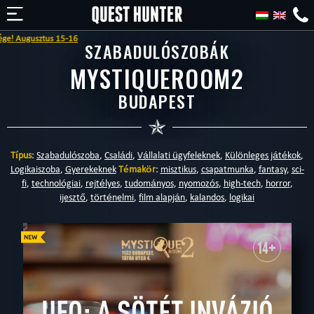
tus 15-16
SZABADULÓSZOBÁK
MYSTIQUEROOM2
BUDAPEST
Típus
:
Szabadulószoba
,
Családi
,
Vállalati ügyfeleknek
,
Különleges játékok
,
Logikaiszoba
,
Gyerekeknek
Témakör
:
misztikus
,
csapatmunka
,
fantasy
,
sci-
fi
,
technológiai
,
rejtélyes
,
tudományos
,
nyomozós
,
high-tech
,
horror
,
ijesztő
,
történelmi
,
film alapján
,
kalandos
,
logikai
14+
UFO: A SÖTÉT INVÁZIÓ