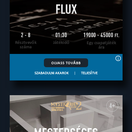
FLUX
2 - 8
01:30
19000 - 45000
FT.
Résztvevők
Játékidő
Egy csapatjáték
száma
ára
OLVASS TOVÁBB
SZABADULNI AKAROK
|
TELJESÍTVE
4+