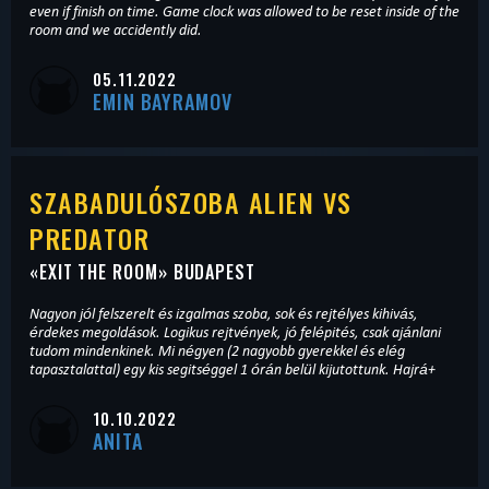
even if finish on time. Game clock was allowed to be reset inside of the
room and we accidently did.
05.11.2022
EMIN BAYRAMOV
SZABADULÓSZOBA ALIEN VS
PREDATOR
«
EXIT THE ROOM
» BUDAPEST
Nagyon jól felszerelt és izgalmas szoba, sok és rejtélyes kihivás,
érdekes megoldások. Logikus rejtvények, jó felépités, csak ajánlani
tudom mindenkinek. Mi négyen (2 nagyobb gyerekkel és elég
tapasztalattal) egy kis segitséggel 1 órán belül kijutottunk. Hajrá+
10.10.2022
ANITA