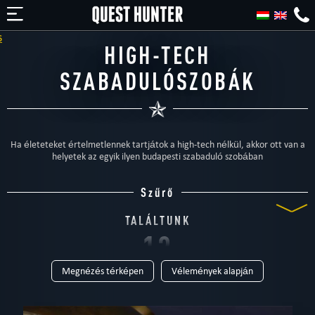
HIGH-TECH
SZABADULÓSZOBÁK
Ha életeteket értelmetlennek tartjátok a high-tech nélkül, akkor ott van a
helyetek az egyik ilyen budapesti szabaduló szobában
Szűrő
TALÁLTUNK
13
Megnézés térképen
Vélemények alapján
SZABADULÓSZOBÁT
TÍPUS
Mind
Szabadulószoba
Otthoni
Gyerekeknek
Családi