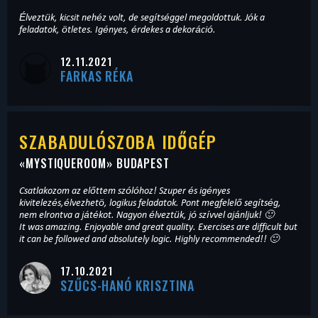
Élveztük, kicsit nehéz volt, de segítséggel megoldottuk. Jók a
feladatok, ötletes. Igényes, érdekes a dekoráció.
12.11.2021
FARKAS RÉKA
SZABADULÓSZOBA IDŐGÉP
«
MYSTIQUEROOM
» BUDAPEST
Csatlakozom az előttem szólóhoz! Szuper és igényes
kivitelezés,élvezhetö, logikus feladatok. Pont megfelelő segítség,
nem elrontva a játékot. Nagyon élveztük, jó szívvel ajánljuk! 🙂
It was amazing. Enjoyable and great quality. Exercises are difficult but
it can be followed and absolutely logic. Highly recommended!! 🙂
17.10.2021
SZŰCS-HANÓ KRISZTINA