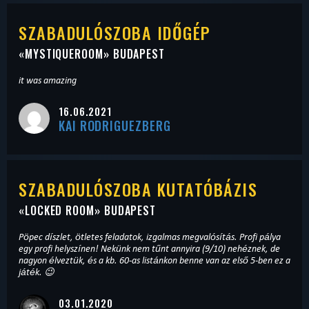
SZABADULÓSZOBA IDŐGÉP
«
MYSTIQUEROOM
» BUDAPEST
it was amazing
16.06.2021
KAI RODRIGUEZBERG
SZABADULÓSZOBA KUTATÓBÁZIS
«
LOCKED ROOM
» BUDAPEST
Pöpec díszlet, ötletes feladatok, izgalmas megvalósítás. Profi pálya
egy profi helyszínen! Nekünk nem tűnt annyira (9/10) nehéznek, de
nagyon élveztük, és a kb. 60-as listánkon benne van az első 5-ben ez a
játék. 😉
03.01.2020