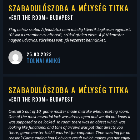
SZABADULÓSZOBA A MÉLYSÉG TITKA
«
EXIT THE ROOM
» BUDAPEST
Elég nehéz szoba. A feladatok nem mindig követik logikusan egymást,
túl sok a teremben az elterelő, szükségtelen elem. A játékmester
nagyon udvarias, türelmes volt, jól vezetett bennünket.
25.03.2023
TOLNAI ANIKÓ
SZABADULÓSZOBA A MÉLYSÉG TITKA
«
EXIT THE ROOM
» BUDAPEST
Overall 5 out of 10, game master made mistake when reseting room.
One of the most essential lock was alreay open and we did not know it
was supposed to be locked. In room there was an object which was
looking like functional and tons of arrows was put that directs you
there, game master told it was just for confusion. Time wasting for no
reason? Game ending had 0 obvious result which makes you not enjoy