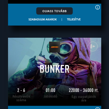
OLVASS TOVÁBB
SZABADULNI AKAROK
|
TELJESÍTVE
8+
BUNKER
2 - 6
01:00
22000 - 36000
FT.
Résztvevők
Játékidő
Egy csapatjáték
száma
ára