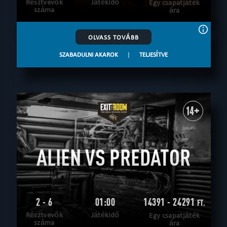
Résztvevők
Játékidő
Egy csapatjáték
száma
ára
OLVASS TOVÁBB
SZABADULNI AKAROK
|
TELJESÍTVE
14+
ALIEN VS PREDATOR
2 - 6
01:00
14391 - 24291
FT.
Résztvevők
Játékidő
Egy csapatjáték
száma
ára