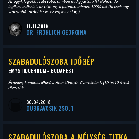
Az egyik legjobb szabszoba, amiben eddig jártunk!!! Nehéz, de
logikus, a díszlet, az ötletek, a poénok, minden 100%-os! Ha csak egy
szabszobát próbálsz ki, ez legyen az! =;-)
11.11.2018
DR. FRÖHLICH GEORGINA
SZABADULÓSZOBA IDŐGÉP
«
MYSTIQUEROOM
» BUDAPEST
Érdekes, izgalmas kihívás. Nem könnyű. Gyerekeim is (10 és 12 éves)
élvezték.
30.04.2018
DUBRAVCSIK ZSOLT
SZABADULÓSZOBA A MÉLYSÉG TITKA