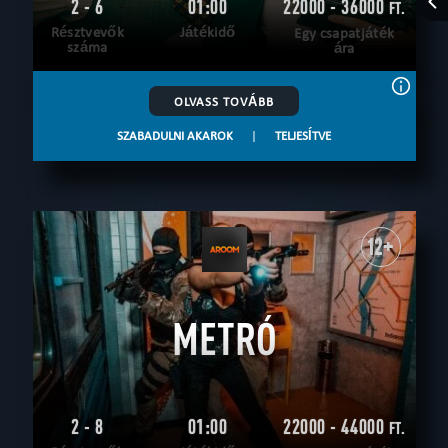
2 - 6
01:00
22000 - 36000
FT.
Résztvevők
Játékidő
Egy csapatjáték
száma
ára
OLVASS TOVÁBB
SZABADULNI AKAROK
|
TELJESÍTVE
12+
METRÓ
2 - 8
01:00
22000 - 44000
FT.