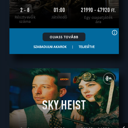
2 - 8
01:00
21990 - 47920
FT.
Résztvevők
Játékidő
Egy csapatjáték
száma
ára
OLVASS TOVÁBB
SZABADULNI AKAROK
|
TELJESÍTVE
8+
SKY HEIST