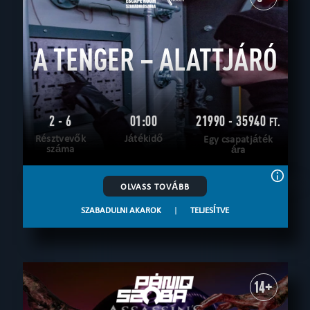
A TENGER – ALATTJÁRÓ
2 - 6
01:00
21990 - 35940
FT.
Résztvevők
Játékidő
Egy csapatjáték
száma
ára
OLVASS TOVÁBB
SZABADULNI AKAROK
|
TELJESÍTVE
14+