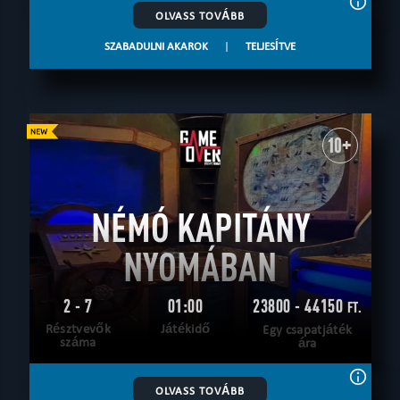
OLVASS TOVÁBB
SZABADULNI AKAROK
|
TELJESÍTVE
10+
NÉMÓ KAPITÁNY
NYOMÁBAN
2 - 7
01:00
23800 - 44150
FT.
Résztvevők
Játékidő
Egy csapatjáték
száma
ára
OLVASS TOVÁBB