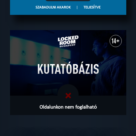
SZABADULNI AKAROK
|
TELJESÍTVE
14+
KUTATÓBÁZIS
Oldalunkon nem foglalható