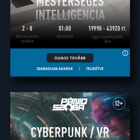
MESTERSÉGES
INTELLIGENCIA
2 - 8
01:00
19990 - 43920
FT.
Résztvevők
Játékidő
Egy csapatjáték
száma
ára
OLVASS TOVÁBB
SZABADULNI AKAROK
|
TELJESÍTVE
12+
CYBERPUNK / VR