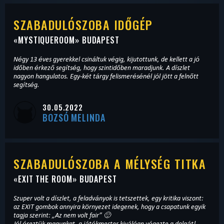
SZABADULÓSZOBA IDŐGÉP
«
MYSTIQUEROOM
» BUDAPEST
Négy 13 éves gyerekkel csináltuk végig, kijutottunk, de kellett a jó
időben érkező segítség, hogy szintidőben maradjunk. A díszlet
nagyon hangulatos. Egy-két tárgy felismerésénél jól jött a felnőtt
segítség.
30.05.2022
BOZSÓ MELINDA
SZABADULÓSZOBA A MÉLYSÉG TITKA
«
EXIT THE ROOM
» BUDAPEST
Szuper volt a díszlet, a feladványok is tetszettek, egy kritika viszont:
az EXIT gombok annyira környezet idegenek, hogy a csapatunk egyik
tagja szerint: „Az nem volt fair” 🙂
Jól éreztük magunkat, a játékmester kiválóan végezte a dolgát!