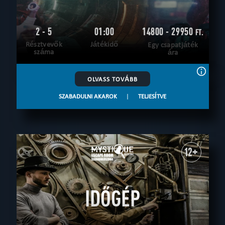
2 - 5
01:00
14800 - 29950
FT.
Résztvevők
Játékidő
Egy csapatjáték
száma
ára
OLVASS TOVÁBB
SZABADULNI AKAROK
|
TELJESÍTVE
12+
IDŐGÉP