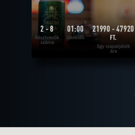
2 - 8
01:00
21990 - 47920
FT.
Résztvevők
Játékidő
száma
Egy csapatjáték
ára
OLVASS TOVÁBB
SZABADULNI AKAROK
|
TELJESÍTVE