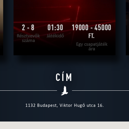
2 - 8
01:30
19000 - 45000
FT.
Résztvevők
Játékidő
száma
Egy csapatjáték
ára
OLVASS TOVÁBB
CÍM
SZABADULNI AKAROK
|
TELJESÍTVE
1132 Budapest, Viktor Hugó utca 16.