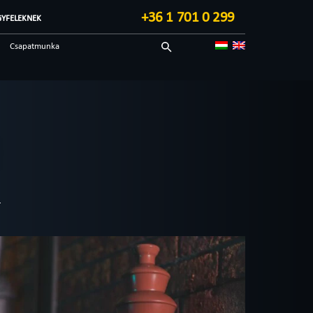
+36 1 701 0 299
GYFELEKNEK
Csapatmunka
Sci-fi
Technológiai
Blog