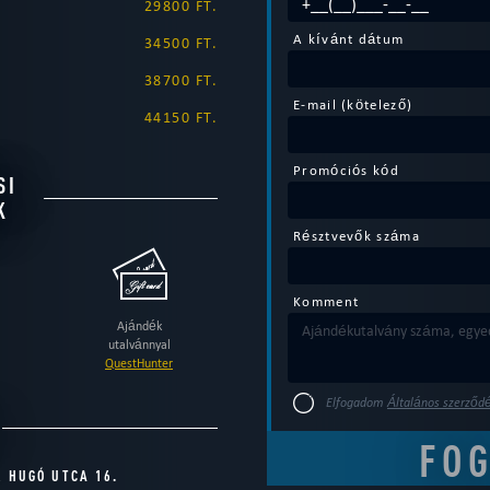
29800 FT.
A kívánt dátum
34500 FT.
38700 FT.
E-mail (kötelező)
44150 FT.
Promóciós kód
SI
K
Résztvevők száma
Komment
Ajándék
utalvánnyal
QuestHunter
Elfogadom
Általános szerződé
R HUGÓ UTCA 16.