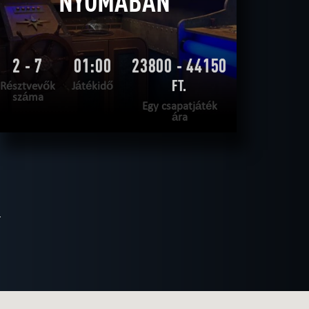
NYOMÁBAN
2 - 7
01:00
23800 - 44150
FT.
Résztvevők
Játékidő
száma
Egy csapatjáték
ára
OLVASS TOVÁBB
SZABADULNI AKAROK
|
TELJESÍTVE