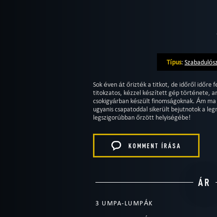
Típus
:
Szabadulós
Sok éven át őrizték a titkot, de időről időre
titokzatos, kézzel készített gép története, a
csokigyárban készült finomságoknak. Ám ma éj
ugyanis csapatoddal sikerült bejutnotok a leg
legszigorúbban őrzött helyiségébe!
KOMMENT ÍRÁSA
ÁR
3 UMPA-LUMPÁK