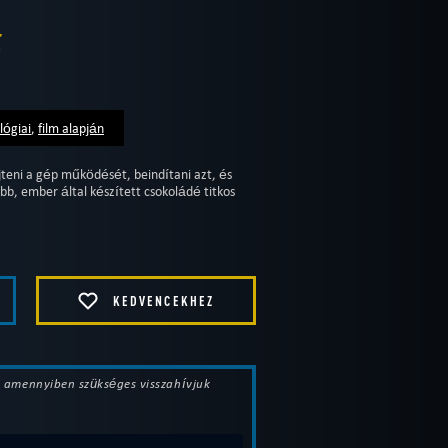
.
lógiai
,
film alapján
eni a gép működését, beindítani azt, és
bb, ember által készített csokoládé titkos
KEDVENCEKHEZ
t, amennyiben szükséges visszahívjuk