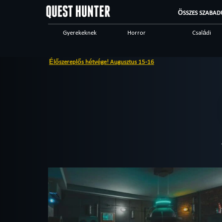
ÖSSZES SZABAD
Gyerekeknek
Horror
Családi
Ijesztő
Különleges játékok
Steampunk
Élőszereplős hétvége! Augusztus 15-16
Vacsoraszínház
Logikai
Történelmi
High tech
Romantic
Kalandos