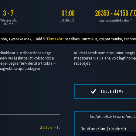
3 - 7
01:00
28350 - 44150
FT
Résztvevők
Játékidő
Egy csapatjáték ára
*
száma
zoba
,
Gyerekeknek
,
Családi
Témakör
:
rejtélyes
,
misztikus
,
csapatmunka
,
techno
 felbukkant a szóbeszédben egy
Küldetésetek nem más, mint megfejt
mely varázslatos ízt kölcsönöz a
megszerezni a valaha volt legfinoma
jel végre fény derül a titokra –
receptjét!
nagyobb svájci csokigyár
TELJESÍTVE
Kérjük töltse ki az űrlapo
28350 FT.
Telefonszám (kötelező)