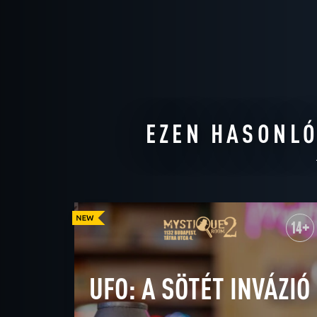
EZEN HASONLÓ
14+
UFO: A SÖTÉT INVÁZIÓ