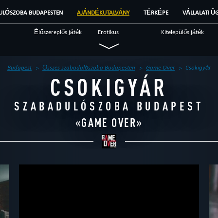
ULÓSZOBA BUDAPESTEN
AJÁNDÉKUTALVÁNY
TÉRKÉPE
VÁLLALATI Ü
Élőszereplős játék
Erotikus
Kitelepülős játék
Katonai
Misztikus
Nyomozós
Fantasy
Szokatlan
Tudományos
Budapest
Összes szabadulószoba Budapesten
Game Over
Csokigyár
CSOKIGYÁR
Szabadulószoba
Brendek
Beszámolók
SZABADULÓSZOBA BUDAPEST
«
GAME OVER
»