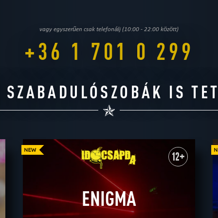
vagy egyszerűen csak telefonálj (10:00 - 22:00 között)
+36 1 701 0 299
 SZABADULÓSZOBÁK IS TE
12+
ENIGMA