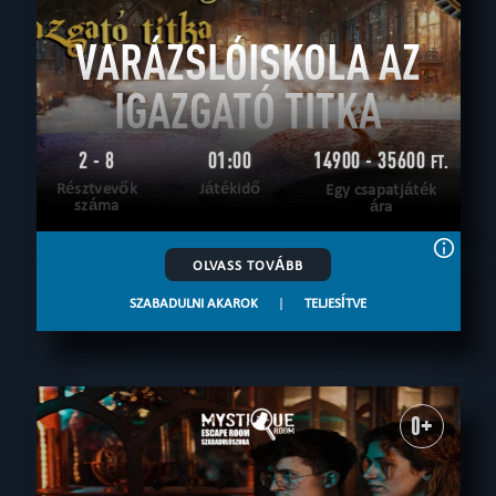
VARÁZSLÓISKOLA AZ
IGAZGATÓ TITKA
2 - 8
01:00
14900 - 35600
FT.
Résztvevők
Játékidő
Egy csapatjáték
száma
ára
OLVASS TOVÁBB
SZABADULNI AKAROK
|
TELJESÍTVE
0+