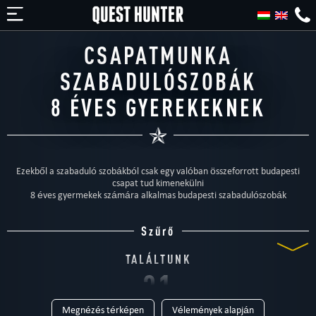
CSAPATMUNKA
SZABADULÓSZOBÁK
8 ÉVES GYEREKEKNEK
Ezekből a szabaduló szobákból csak egy valóban összeforrott budapesti
csapat tud kimenekülni
8 éves gyermekek számára alkalmas budapesti szabadulószobák
Szűrő
TALÁLTUNK
31
Megnézés térképen
Vélemények alapján
SZABADULÓSZOBÁT