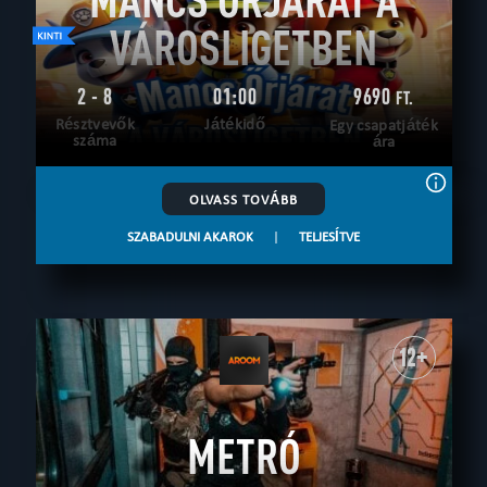
VÁROSLIGETBEN
2 - 8
01:00
9690
FT.
Résztvevők
Játékidő
Egy csapatjáték
száma
ára
OLVASS TOVÁBB
SZABADULNI AKAROK
|
TELJESÍTVE
12+
METRÓ