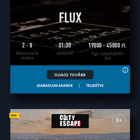
FLUX
2 - 8
01:30
19000 - 45000
FT.
Résztvevők
Játékidő
Egy csapatjáték
száma
ára
OLVASS TOVÁBB
SZABADULNI AKAROK
|
TELJESÍTVE
8+