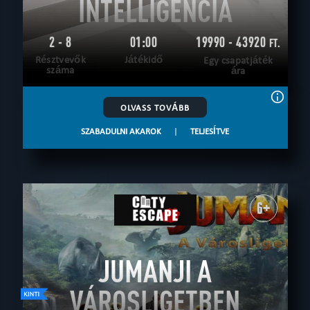
INTELLIGENCIA
2 - 8
01:00
19990 - 43920
FT.
Résztvevők
Játékidő
Egy csapatjáték
száma
ára
OLVASS TOVÁBB
SZABADULNI AKAROK
|
TELJESÍTVE
6+
JUMANJI A
VÁROSLIGETBEN