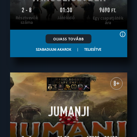
2 - 8
01:30
9690
FT.
Résztvevők
Játékidő
Egy csapatjáték
száma
ára
OLVASS TOVÁBB
SZABADULNI AKAROK
|
TELJESÍTVE
8+
JUMANJI