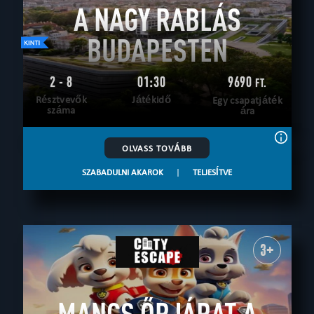
A NAGY RABLÁS
BUDAPESTEN
2 - 8
01:30
9690
FT.
Résztvevők
Játékidő
Egy csapatjáték
száma
ára
OLVASS TOVÁBB
SZABADULNI AKAROK
|
TELJESÍTVE
3+
MANCS ŐRJÁRAT A