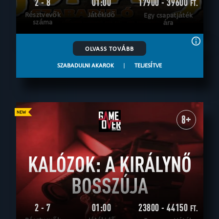
2 - 8
01:00
17900 - 39600
FT.
Résztvevők
Játékidő
Egy csapatjáték
száma
ára
OLVASS TOVÁBB
SZABADULNI AKAROK
|
TELJESÍTVE
8+
KALÓZOK: A KIRÁLYNŐ
BOSSZÚJA
2 - 7
01:00
23800 - 44150
FT.