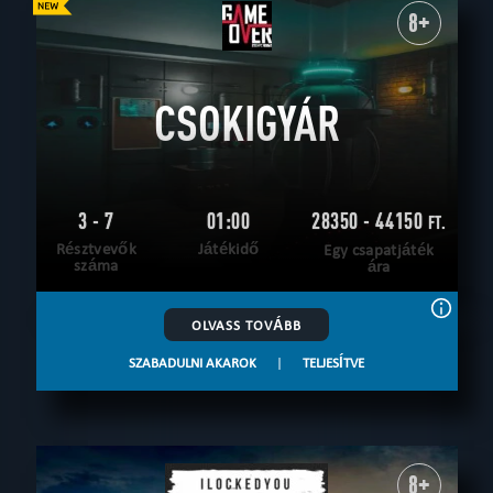
8+
CSOKIGYÁR
3 - 7
01:00
28350 - 44150
FT.
Résztvevők
Játékidő
Egy csapatjáték
száma
ára
OLVASS TOVÁBB
SZABADULNI AKAROK
|
TELJESÍTVE
8+