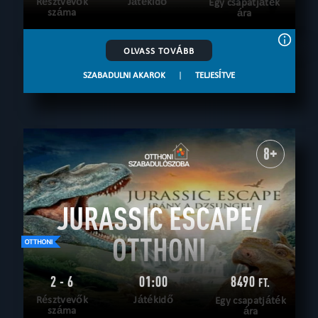
Résztvevők
Játékidő
Egy csapatjáték
száma
ára
OLVASS TOVÁBB
SZABADULNI AKAROK
|
TELJESÍTVE
8+
JURASSIC ESCAPE/
OTTHONI
2 - 6
01:00
8490
FT.
Résztvevők
Játékidő
Egy csapatjáték
száma
ára