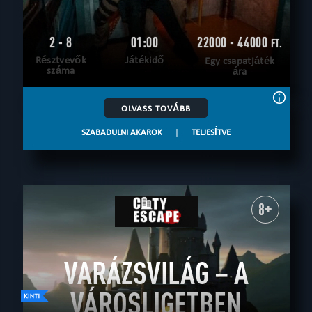
2 - 8
01:00
22000 - 44000
FT.
Résztvevők
Játékidő
Egy csapatjáték
száma
ára
OLVASS TOVÁBB
SZABADULNI AKAROK
|
TELJESÍTVE
8+
VARÁZSVILÁG – A
VÁROSLIGETBEN