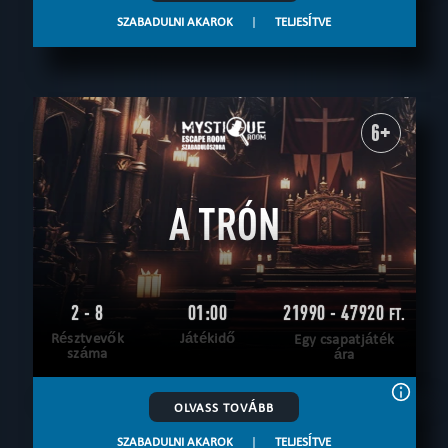
SZABADULNI AKAROK
|
TELJESÍTVE
6+
A TRÓN
2 - 8
01:00
21990 - 47920
FT.
Résztvevők
Játékidő
Egy csapatjáték
száma
ára
OLVASS TOVÁBB
SZABADULNI AKAROK
|
TELJESÍTVE