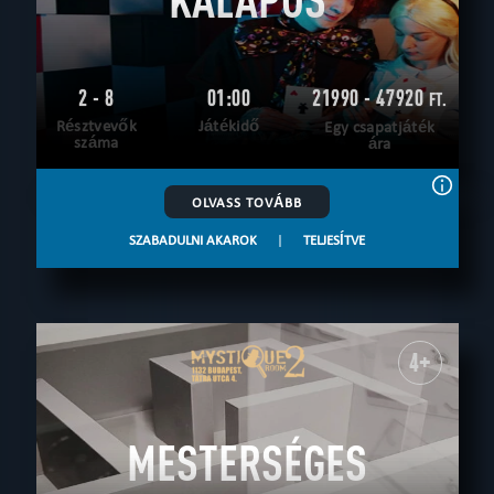
2 - 8
01:00
21990 - 47920
FT.
Résztvevők
Játékidő
Egy csapatjáték
száma
ára
OLVASS TOVÁBB
SZABADULNI AKAROK
|
TELJESÍTVE
4+
MESTERSÉGES