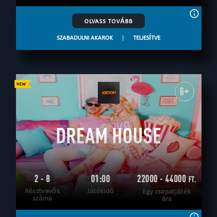
OLVASS TOVÁBB
SZABADULNI AKAROK
|
TELJESÍTVE
6+
DREAM HOUSE
2 - 8
01:00
22000 - 44000
FT.
Résztvevők
Játékidő
Egy csapatjáték
száma
ára