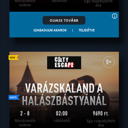
Résztvevők
Játékidő
Egy csapatjáték
száma
ára
OLVASS TOVÁBB
SZABADULNI AKAROK
|
TELJESÍTVE
8+
VARÁZSKALAND A
HALÁSZBÁSTYÁNÁL
2 - 8
02:00
9690
FT.
Résztvevők
Játékidő
Egy csapatjáték
száma
ára