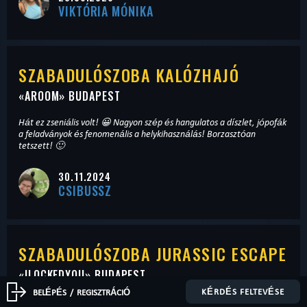
VIKTÓRIA MÓNIKA
SZABADULÓSZOBA KALÓZHAJÓ
«
AROOM
» BUDAPEST
Hát ez zseniális volt! 😀 Nagyon szép és hangulatos a díszlet, jópofák
a feladványok és fenomenális a helykihasználás! Borzasztóan
tetszett! 🙂
30.11.2024
CSIBUSSZ
SZABADULÓSZOBA JURASSIC ESCAPE
«
ILOCKEDYOU
» BUDAPEST
KÉRDÉS FELTEVÉSE
BELÉPÉS
/
REGISZTRÁCIÓ
Első szabaduló szobánk volt. Családosan mentünk két fiunkkal (10 és