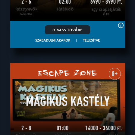
2 - 6
02:00
6990 - 8990
FT.
Résztvevők
Játékidő
Egy csapatjáték
száma
ára
OLVASS TOVÁBB
SZABADULNI AKAROK
|
TELJESÍTVE
6+
MÁGIKUS KASTÉLY
2 - 8
01:00
14000 - 36000
FT.