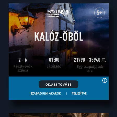
5+
KALÓZ-ÖBÖL
2 - 6
01:00
21990 - 35940
FT.
Résztvevők
Játékidő
Egy csapatjáték
száma
ára
OLVASS TOVÁBB
SZABADULNI AKAROK
|
TELJESÍTVE