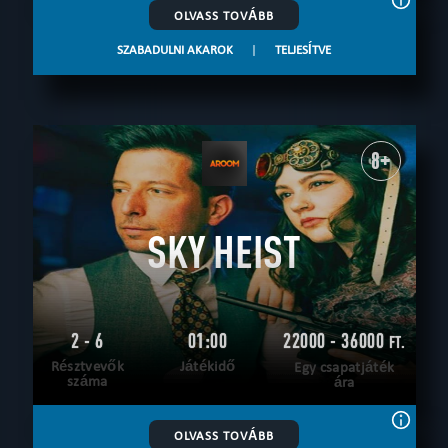
OLVASS TOVÁBB
SZABADULNI AKAROK
|
TELJESÍTVE
8+
SKY HEIST
2 - 6
01:00
22000 - 36000
FT.
Résztvevők
Játékidő
Egy csapatjáték
száma
ára
OLVASS TOVÁBB