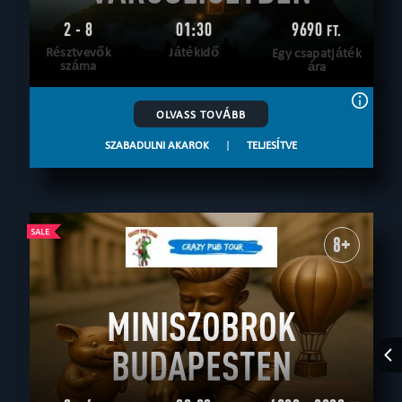
2 - 8
01:30
9690
FT.
Résztvevők
Játékidő
Egy csapatjáték
száma
ára
OLVASS TOVÁBB
SZABADULNI AKAROK
|
TELJESÍTVE
8+
MINISZOBROK
BUDAPESTEN