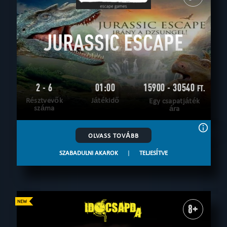
JURASSIC ESCAPE
2 - 6
01:00
15900 - 30540
FT.
Résztvevők
Játékidő
Egy csapatjáték
száma
ára
OLVASS TOVÁBB
SZABADULNI AKAROK
|
TELJESÍTVE
8+