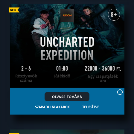
8+
UNCHARTED
EXPEDITION
2 - 6
01:00
22000 - 36000
FT.
Résztvevők
Játékidő
Egy csapatjáték
száma
ára
OLVASS TOVÁBB
SZABADULNI AKAROK
|
TELJESÍTVE