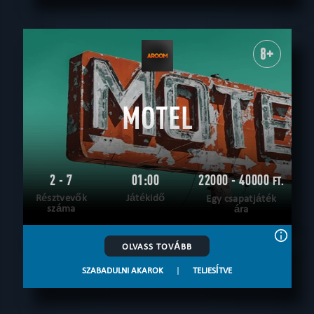
8+
MOTEL
2 - 7
01:00
22000 - 40000
FT.
Résztvevők
Játékidő
Egy csapatjáték
száma
ára
OLVASS TOVÁBB
SZABADULNI AKAROK
|
TELJESÍTVE