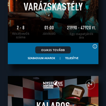
VARÁZSKASTÉLY
2 - 8
01:00
21990 - 47920
FT.
Résztvevők
Játékidő
Egy csapatjáték
száma
ára
OLVASS TOVÁBB
SZABADULNI AKAROK
|
TELJESÍTVE
2+
KALAPOS