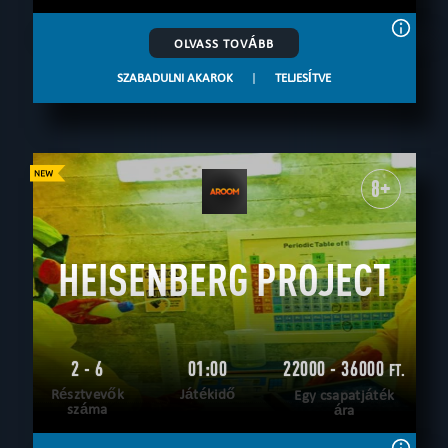
OLVASS TOVÁBB
SZABADULNI AKAROK
|
TELJESÍTVE
8+
HEISENBERG PROJECT
2 - 6
01:00
22000 - 36000
FT.
Résztvevők
Játékidő
Egy csapatjáték
száma
ára