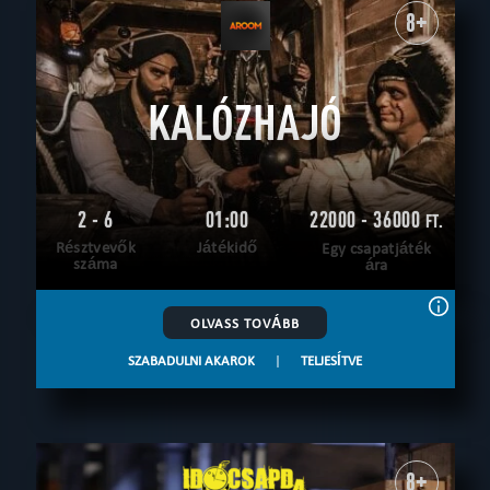
8+
KALÓZHAJÓ
2 - 6
01:00
22000 - 36000
FT.
Résztvevők
Játékidő
Egy csapatjáték
száma
ára
OLVASS TOVÁBB
SZABADULNI AKAROK
|
TELJESÍTVE
8+