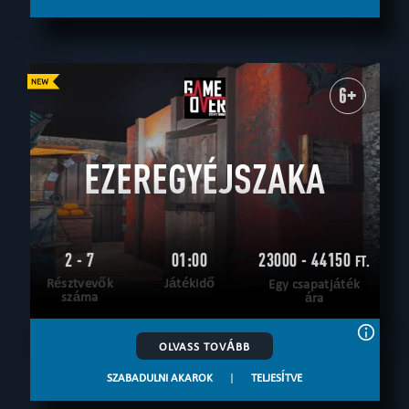
6+
EZEREGYÉJSZAKA
2 - 7
01:00
23000 - 44150
FT.
Résztvevők
Játékidő
Egy csapatjáték
száma
ára
OLVASS TOVÁBB
SZABADULNI AKAROK
|
TELJESÍTVE