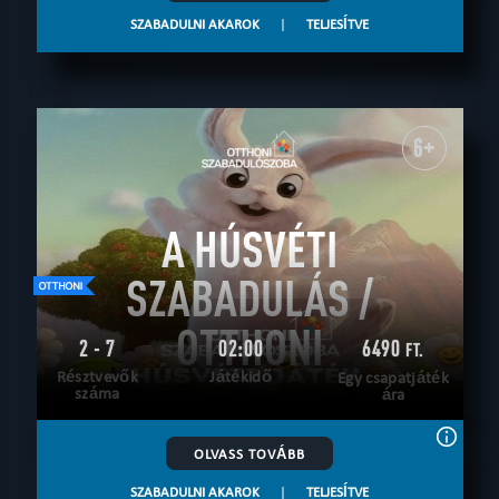
SZABADULNI AKAROK
|
TELJESÍTVE
6+
A HÚSVÉTI
SZABADULÁS /
OTTHONI
2 - 7
02:00
6490
FT.
Résztvevők
Játékidő
Egy csapatjáték
száma
ára
OLVASS TOVÁBB
SZABADULNI AKAROK
|
TELJESÍTVE