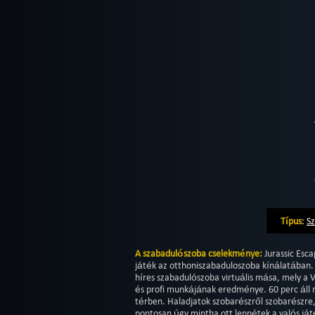
Típus
:
S
A szabadulószoba cselekménye:
Jurassic Esc
játék az otthoniszabaduloszoba kínálatában.
híres szabadulószoba virtuális mása, mely a V
és profi munkájának eredménye. 60 perc áll re
térben. Haladjatok szobarészről szobarészre,
pontosan úgy mintha ott lennétek a valós já