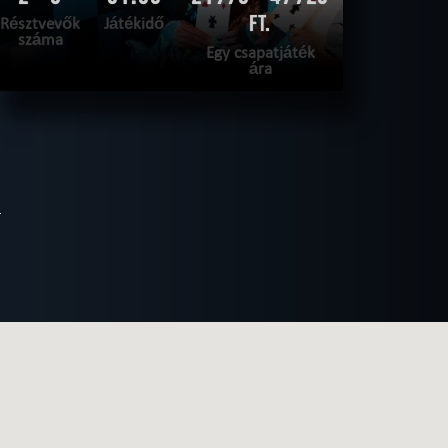
FT.
Résztvevők
Játékidő
száma
Egy csapatjáték
ára
OLVASS TOVÁBB
SZABADULNI AKAROK
|
TELJESÍTVE