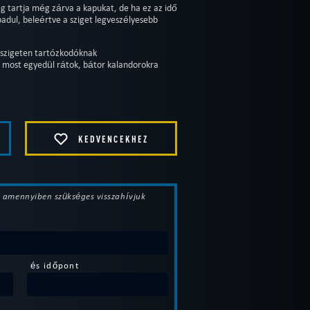
 tartja még zárva a kapukat, de ha ez az idő
abadul, beleértve a sziget legveszélyesebb
a szigeten tartózkodóknak
y most egyedül rátok, bátor kalandorokra
KEDVENCEKHEZ
t, amennyiben szükséges visszahívjuk
és időpont