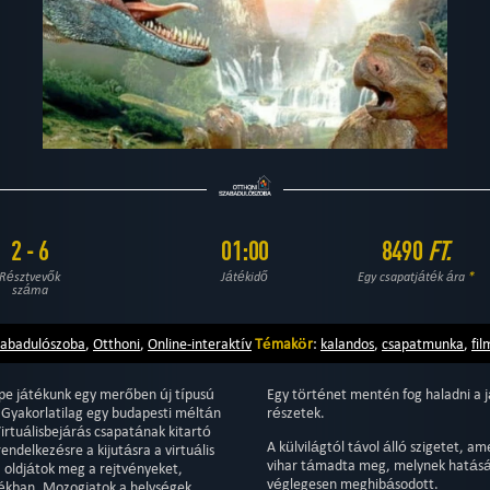
2 - 6
01:00
8490
FT.
Résztvevők
Játékidő
Egy csapatjáték ára
*
száma
zabadulószoba
,
Otthoni
,
Online-interaktív
Témakör
:
kalandos
,
csapatmunka
,
fil
ape játékunk egy merőben új típusú
Egy történet mentén fog haladni a já
 Gyakorlatilag egy budapesti méltán
részetek.
irtuálisbejárás csapatának kitartó
A külvilágtól távol álló szigetet, a
ndelkezésre a kijutásra a virtuális
vihar támadta meg, melynek hatásár
 oldjátok meg a rejtvényeket,
véglegesen meghibásodott.
tékban. Mozogjatok a helységek