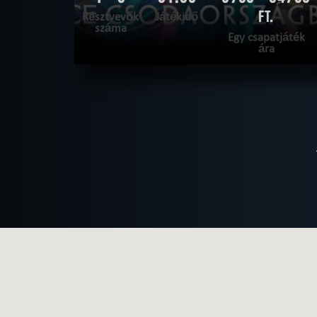
FT.
Résztvevők
Játékidő
száma
Egy csapatjáték
ára
OLVASS TOVÁBB
SZABADULNI AKAROK
|
TELJESÍTVE