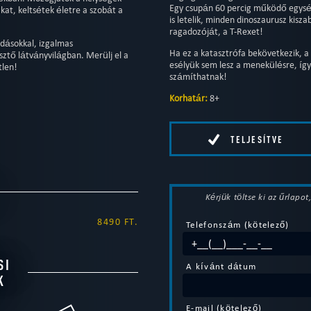
Egy csupán 60 percig működő egység
at, keltsétek életre a szobát a
is letelik, minden dinoszaurusz kisz
ragadozóját, a T-Rexet!
ldásokkal, izgalmas
Ha ez a katasztrófa bekövetkezik, 
ztő látványvilágban. Merülj el a
esélyük sem lesz a menekülésre, íg
tlen!
számíthatnak!
Korhatár:
8+
TELJESÍTVE
Kérjük töltse ki az űrlapo
8490 FT.
Telefonszám (kötelező)
SI
A kívánt dátum
K
E-mail (kötelező)