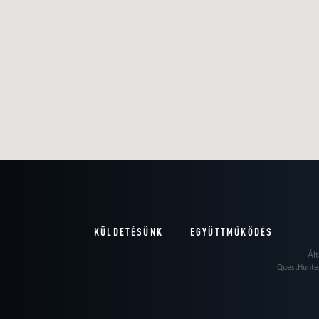
KÜLDETÉSÜNK
EGYÜTTMŰKÖDÉS
Ált
QuestHunter