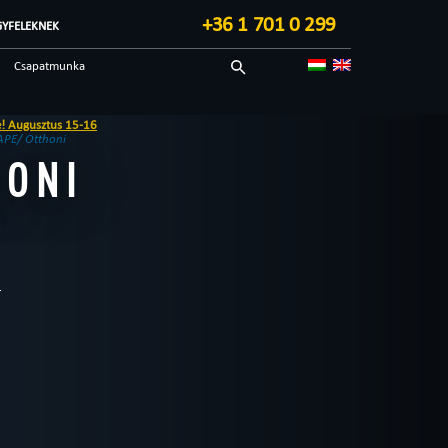
+36 1 701 0 299
GYFELEKNEK
Csapatmunka
Sci-fi
5-16
Technológiai
APE/ Otthoni
HONI
Blog