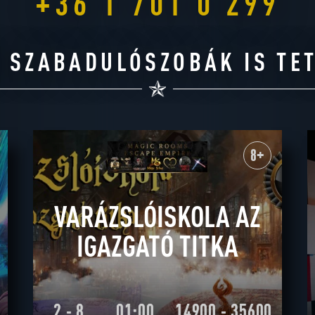
+36 1 701 0 299
 SZABADULÓSZOBÁK IS TE
8+
VARÁZSLÓISKOLA AZ
IGAZGATÓ TITKA
2 - 8
01:00
14900 - 35600