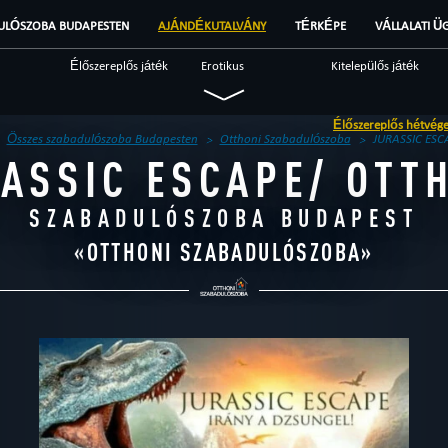
ULÓSZOBA BUDAPESTEN
AJÁNDÉKUTALVÁNY
TÉRKÉPE
VÁLLALATI Ü
Élőszereplős játék
Erotikus
Kitelepülős játék
Katonai
Misztikus
Nyomozós
Élőszereplős hétvége! Augusztus 1
Fantasy
Szokatlan
Tudományos
Összes szabadulószoba Budapesten
Otthoni Szabadulószoba
JURASSIC ESC
ASSIC ESCAPE/ OTT
Szabadulószoba
Brendek
Beszámolók
SZABADULÓSZOBA BUDAPEST
«
OTTHONI SZABADULÓSZOBA
»