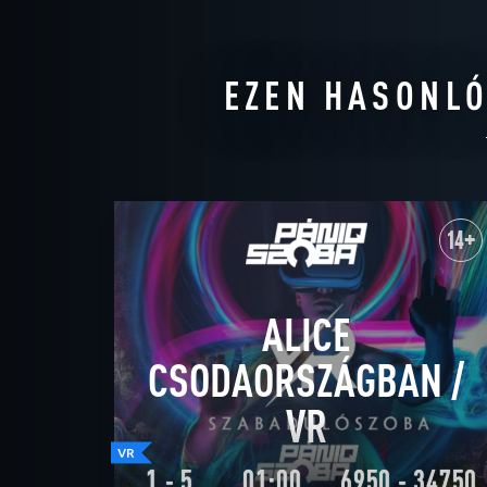
EZEN HASONLÓ
14+
ALICE
CSODAORSZÁGBAN /
VR
1 - 5
01:00
6950 - 34750