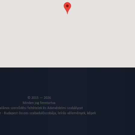
© 2015 — 2026
Minden jog fenntartva
alános szerződési feltételek és Adatvédelmi szabályzat
 - Budapest összes szabadulószobája, leírás vélemények, képek