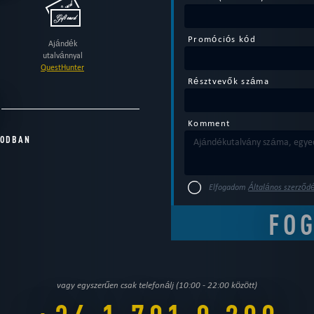
Promóciós kód
Ajándék
utalvánnyal
QuestHunter
Résztvevők száma
Komment
NODBAN
Elfogadom
Általános szerződé
vagy egyszerűen csak telefonálj (10:00 - 22:00 között)