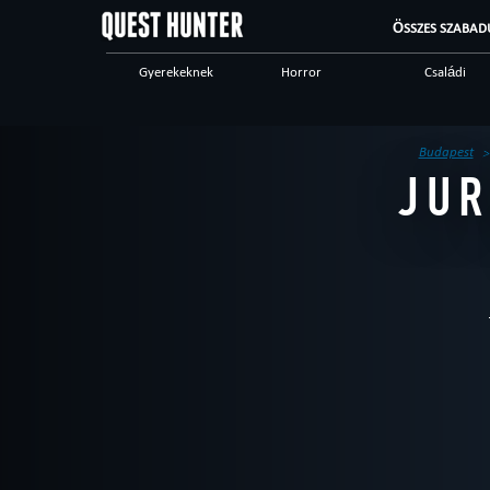
ÖSSZES SZABAD
Gyerekeknek
Horror
Családi
Ijesztő
Különleges játékok
Steampunk
Vacsoraszínház
Logikai
Történelmi
Budapest
JUR
High tech
Romantic
Kalandos