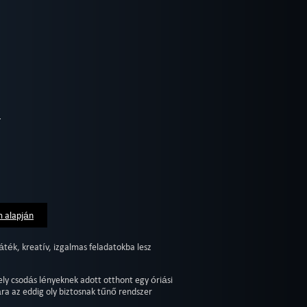
m alapján
ték, kreatív, izgalmas feladatokba lesz
mely csodás lényeknek adott otthont egy óriási
a az eddig oly biztosnak tűnő rendszer