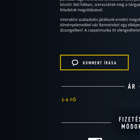
között 360 fokban, szerezzétek meg a tárgyak
feladatok megoldásával.
Interaktív szabadulós játékunk eredeti mego
élményelemekkel vár Benneteket egy elképes
dzsungelben! A csapatmunka itt elengedhete
KOMMENT ÍRÁSA
ÁR
2-6 FŐ
FIZETÉ
MÓDO