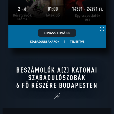
2 - 6
01:00
14391 - 24291
FT.
Résztvevők
Játékidő
Egy csapatjáték
száma
ára
OLVASS TOVÁBB
SZABADULNI AKAROK
|
TELJESÍTVE
BESZÁMOLÓK A(Z) KATONAI
SZABADULÓSZOBÁK
6 FŐ RÉSZÉRE BUDAPESTEN