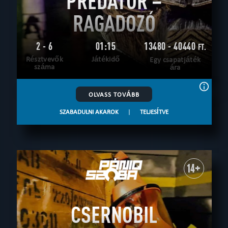
PREDATOR –
RAGADOZÓ
2 - 6
01:15
13480 - 40440
FT.
Résztvevők
Játékidő
Egy csapatjáték
száma
ára
OLVASS TOVÁBB
SZABADULNI AKAROK
|
TELJESÍTVE
14+
CSERNOBIL