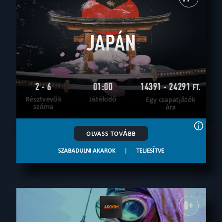
JAPÁN
2 - 6
01:00
14391 - 24291
FT.
Résztvevők
Játékidő
Egy csapatjáték
száma
ára
OLVASS TOVÁBB
SZABADULNI AKAROK
|
TELJESÍTVE
8+