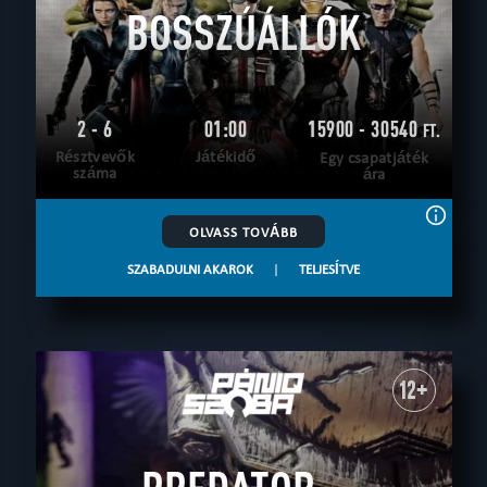
BOSSZÚÁLLÓK
2 - 6
01:00
15900 - 30540
FT.
Résztvevők
Játékidő
Egy csapatjáték
száma
ára
OLVASS TOVÁBB
SZABADULNI AKAROK
|
TELJESÍTVE
12+