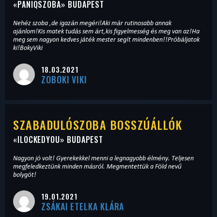
«
PANIQSZOBA
» BUDAPEST
Nehéz szoba ,de igazán megéri!Aki már rutinosabb annak
ajánlom!Kis matek tudás sem árt,kis figyelmesség és meg van az!Ha
meg sem nagyon kedves játék mester segít mindenben!!Próbáljatok
ki!BokyViki
18.03.2021
ZOBOKI VIKI
SZABADULÓSZOBA BOSSZÚÁLLÓK
«
ILOCKEDYOU
» BUDAPEST
Nagyon jó volt! Gyerekekkel menni a legnagyobb élmény. Teljesen
megfeledkeztünk minden másról. Megmentettük a Föld nevű
bolygót!
19.01.2021
ZSÁKAI ETELKA KLÁRA