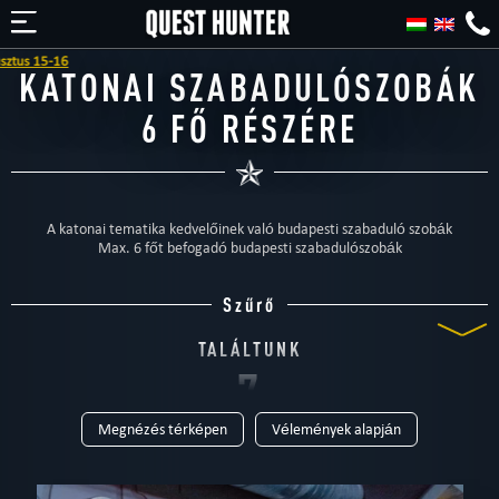
KATONAI SZABADULÓSZOBÁK
6 FŐ RÉSZÉRE
A katonai tematika kedvelőinek való budapesti szabaduló szobák
Max. 6 főt befogadó budapesti szabadulószobák
Szűrő
TALÁLTUNK
7
Megnézés térképen
Vélemények alapján
SZABADULÓSZOBÁT
TÍPUS
Mind
Szabadulószoba
Otthoni
Gyerekeknek
Családi