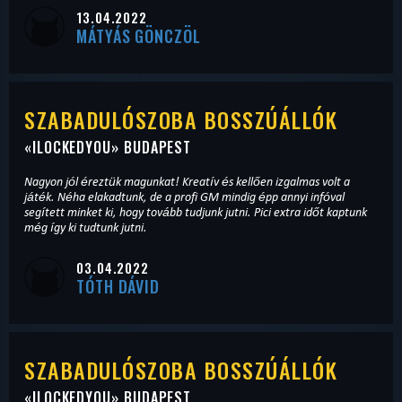
13.04.2022
MÁTYÁS GÖNCZÖL
SZABADULÓSZOBA BOSSZÚÁLLÓK
«
ILOCKEDYOU
» BUDAPEST
Nagyon jól éreztük magunkat! Kreatív és kellően izgalmas volt a
játék. Néha elakadtunk, de a profi GM mindig épp annyi infóval
segített minket ki, hogy tovább tudjunk jutni. Pici extra időt kaptunk
még így ki tudtunk jutni.
03.04.2022
TÓTH DÁVID
SZABADULÓSZOBA BOSSZÚÁLLÓK
«
ILOCKEDYOU
» BUDAPEST