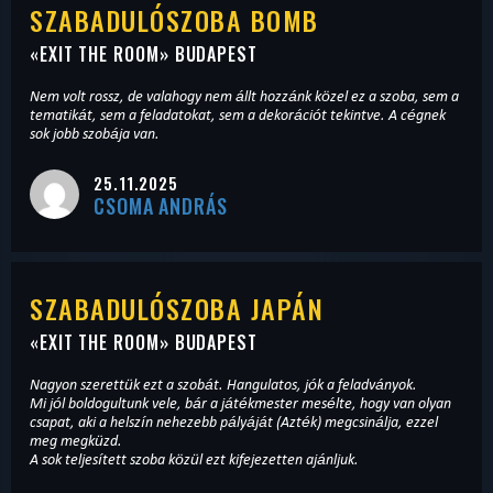
SZABADULÓSZOBA BOMB
«
EXIT THE ROOM
» BUDAPEST
Nem volt rossz, de valahogy nem állt hozzánk közel ez a szoba, sem a
tematikát, sem a feladatokat, sem a dekorációt tekintve. A cégnek
sok jobb szobája van.
25.11.2025
CSOMA ANDRÁS
SZABADULÓSZOBA JAPÁN
«
EXIT THE ROOM
» BUDAPEST
Nagyon szerettük ezt a szobát. Hangulatos, jók a feladványok.
Mi jól boldogultunk vele, bár a játékmester mesélte, hogy van olyan
csapat, aki a helszín nehezebb pályáját (Azték) megcsinálja, ezzel
meg megküzd.
A sok teljesített szoba közül ezt kifejezetten ajánljuk.