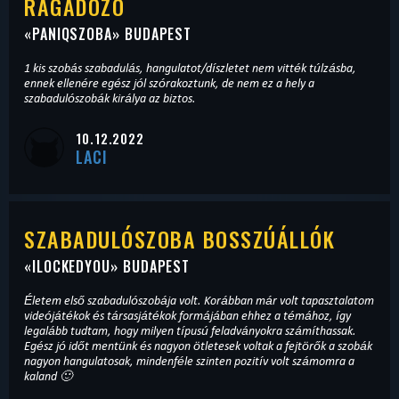
RAGADOZÓ
«
PANIQSZOBA
» BUDAPEST
1 kis szobás szabadulás, hangulatot/díszletet nem vitték túlzásba,
ennek ellenére egész jól szórakoztunk, de nem ez a hely a
szabadulószobák királya az biztos.
10.12.2022
LACI
SZABADULÓSZOBA BOSSZÚÁLLÓK
«
ILOCKEDYOU
» BUDAPEST
Életem első szabadulószobája volt. Korábban már volt tapasztalatom
videójátékok és társasjátékok formájában ehhez a témához, így
legalább tudtam, hogy milyen típusú feladványokra számíthassak.
Egész jó időt mentünk és nagyon ötletesek voltak a fejtörők a szobák
nagyon hangulatosak, mindenféle szinten pozitív volt számomra a
kaland 🙂