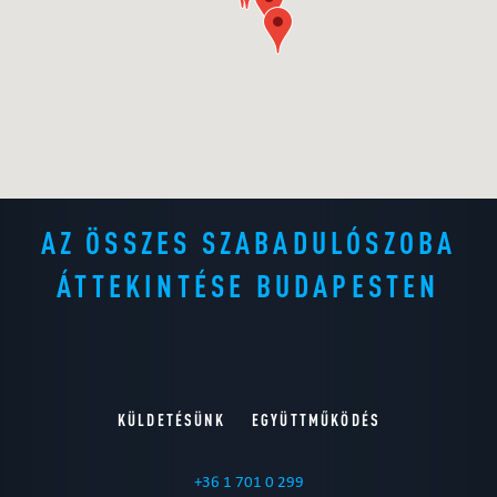
AZ ÖSSZES SZABADULÓSZOBA
ÁTTEKINTÉSE BUDAPESTEN
KÜLDETÉSÜNK
EGYÜTTMŰKÖDÉS
+36 1 701 0 299