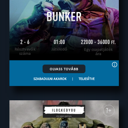
BUNKER
2 - 6
01:00
22000 - 36000
FT.
Résztvevők
Játékidő
Egy csapatjáték
száma
ára
OLVASS TOVÁBB
SZABADULNI AKAROK
|
TELJESÍTVE
7+