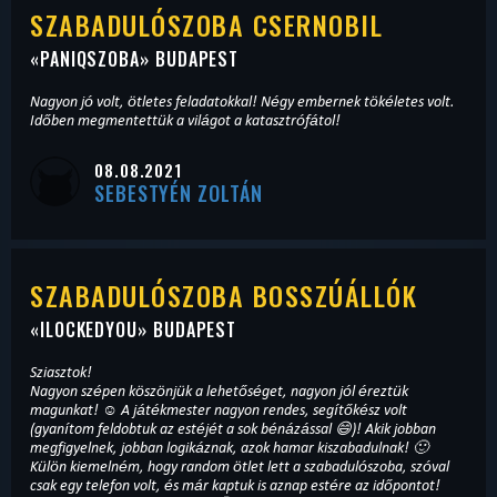
SZABADULÓSZOBA CSERNOBIL
«
PANIQSZOBA
» BUDAPEST
Nagyon jó volt, ötletes feladatokkal! Négy embernek tökéletes volt.
Időben megmentettük a világot a katasztrófátol!
08.08.2021
SEBESTYÉN ZOLTÁN
SZABADULÓSZOBA BOSSZÚÁLLÓK
«
ILOCKEDYOU
» BUDAPEST
Sziasztok!
Nagyon szépen köszönjük a lehetőséget, nagyon jól éreztük
magunkat! ☺️ A játékmester nagyon rendes, segítőkész volt
(gyanítom feldobtuk az estéjét a sok bénázással 😄)! Akik jobban
megfigyelnek, jobban logikáznak, azok hamar kiszabadulnak! 🙂
Külön kiemelném, hogy random ötlet lett a szabadulószoba, szóval
csak egy telefon volt, és már kaptuk is aznap estére az időpontot!