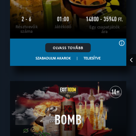
2 - 6
01:00
14800 - 35940
FT.
Résztvevők
Játékidő
Egy csapatjáték
száma
ára
OLVASS TOVÁBB
SZABADULNI AKAROK
|
TELJESÍTVE
14+
BOMB