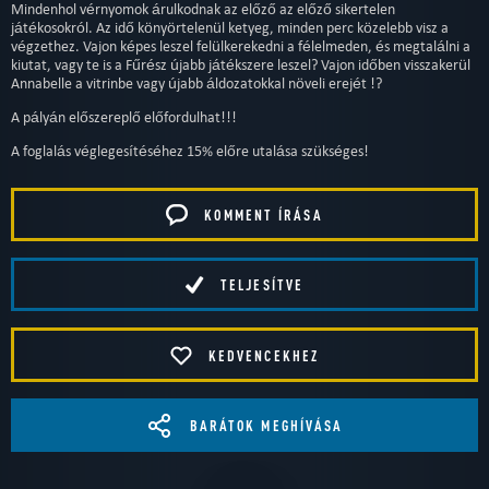
Mindenhol vérnyomok árulkodnak az előző az előző sikertelen
játékosokról. Az idő könyörtelenül ketyeg, minden perc közelebb visz a
végzethez. Vajon képes leszel felülkerekedni a félelmeden, és megtalálni a
kiutat, vagy te is a Fűrész újabb játékszere leszel? Vajon időben visszakerül
Annabelle a vitrinbe vagy újabb áldozatokkal növeli erejét !?
A pályán előszereplő előfordulhat!!!
A foglalás véglegesítéséhez 15% előre utalása szükséges!
KOMMENT ÍRÁSA
TELJESÍTVE
KEDVENCEKHEZ
BARÁTOK MEGHÍVÁSA