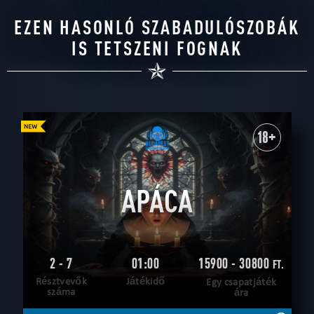
EZEN HASONLÓ SZABADULÓSZOBÁK
IS TETSZENI FOGNAK
18+
APÁCA
2 - 7
01:00
15900 - 30800
FT.
Résztvevők
Játékidő
Egy csapatjáték
száma
ára