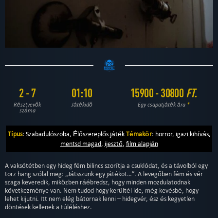
2 - 7
01:10
15900 - 30800
FT.
Résztvevők
Játékidő
Egy csapatjáték ára
*
száma
Típus
:
Szabadulószoba
,
Élőszereplős játék
Témakör
:
horror
,
igazi kihívás
,
mentsd magad
,
ijesztő
,
film alapján
A vaksötétben egy hideg fém bilincs szorítja a csuklódat, és a távolból egy
torz hang szólal meg: „Játsszunk egy játékot…”. A levegőben fém és vér
szaga keveredik, miközben ráébredsz, hogy minden mozdulatodnak
következménye van. Nem tudod hogy kerültél ide, még kevésbé, hogy
lehet kijutni. Itt nem elég bátornak lenni – hidegvér, ész és kegyetlen
döntések kellenek a túléléshez.