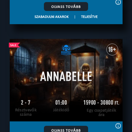
OLVASS TOVÁBB
SZABADULNI AKAROK
|
TELJESÍTVE
16+
ANNABELLE
2 - 7
01:00
15900 - 30800
FT.
Résztvevők
Játékidő
Egy csapatjáték
száma
ára
OLVASS TOVÁBB