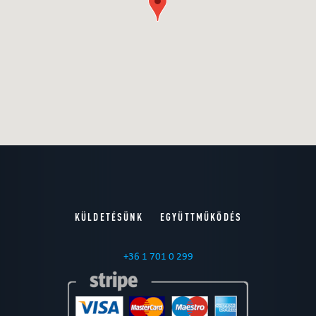
KÜLDETÉSÜNK
EGYÜTTMŰKÖDÉS
+36 1 701 0 299