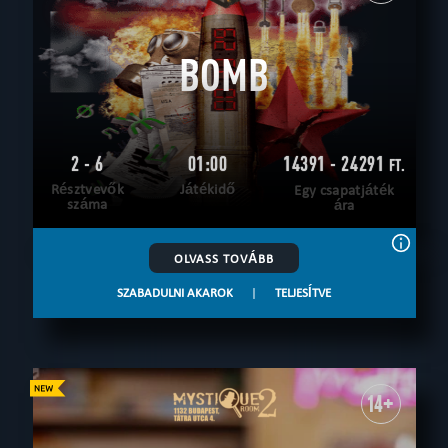
BOMB
2 - 6
01:00
14391 - 24291
FT.
Résztvevők
Játékidő
Egy csapatjáték
száma
ára
OLVASS TOVÁBB
SZABADULNI AKAROK
|
TELJESÍTVE
14+