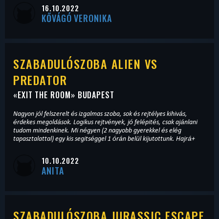
16.10.2022
KŐVÁGÓ VERONIKA
SZABADULÓSZOBA ALIEN VS
PREDATOR
«
EXIT THE ROOM
» BUDAPEST
Nagyon jól felszerelt és izgalmas szoba, sok és rejtélyes kihivás,
érdekes megoldások. Logikus rejtvények, jó felépités, csak ajánlani
tudom mindenkinek. Mi négyen (2 nagyobb gyerekkel és elég
tapasztalattal) egy kis segitséggel 1 órán belül kijutottunk. Hajrá+
10.10.2022
ANITA
SZABADULÓSZOBA JURASSIC ESCAPE