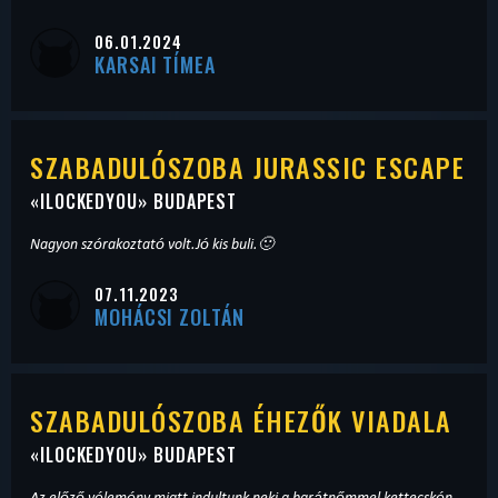
06.01.2024
KARSAI TÍMEA
SZABADULÓSZOBA JURASSIC ESCAPE
«
ILOCKEDYOU
» BUDAPEST
Nagyon szórakoztató volt.Jó kis buli.🙂
07.11.2023
MOHÁCSI ZOLTÁN
SZABADULÓSZOBA ÉHEZŐK VIADALA
«
ILOCKEDYOU
» BUDAPEST
Az előző vélemény miatt indultunk neki a barátnőmmel kettecskén.