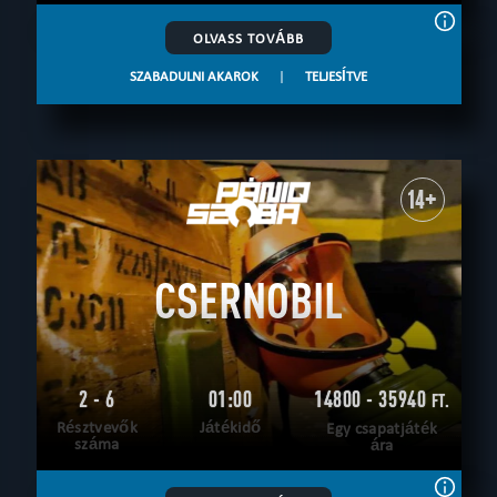
OLVASS TOVÁBB
SZABADULNI AKAROK
|
TELJESÍTVE
14+
CSERNOBIL
2 - 6
01:00
14800 - 35940
FT.
Résztvevők
Játékidő
Egy csapatjáték
száma
ára