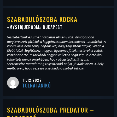
SZABADULÓSZOBA KOCKA
«
MYSTIQUEROOM
» BUDAPEST
Visszatértünk és ismét hatalmas élmény volt. Kimagaslóan
megtervezett játékok a legigényesebben berendezett szobákkal. A
Kocka kissé nehezebb, hajtani kell, hogy teljesíteni tudjuk, világa a
jövőt idézi. Segítőkész, nagyon figyelmes játékmestereink voltak,
köszönet érte, a Kockánál nagyon kellett a segítség. Jó érzékkel
irányított annak érdekében, hogy végig tudjuk játszani.
Szerencsére maradt még teljesítendő pálya, jövünk vissza. A hely
méltó arra, hogy vezesse a szabaduló szobák listáját.
11.12.2022
TOLNAI ANIKÓ
SZABADULÓSZOBA PREDATOR –