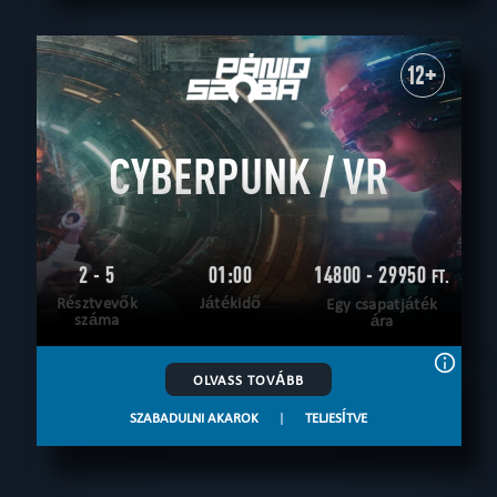
12+
CYBERPUNK / VR
2 - 5
01:00
14800 - 29950
FT.
Résztvevők
Játékidő
Egy csapatjáték
száma
ára
OLVASS TOVÁBB
SZABADULNI AKAROK
|
TELJESÍTVE