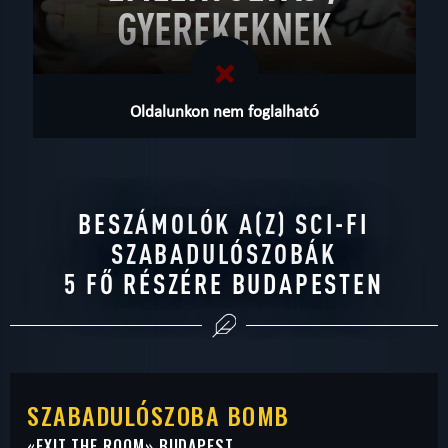
GYEREKEKNEK
Oldalunkon nem foglalható
BESZÁMOLÓK A(Z) SCI-FI
SZABADULÓSZOBÁK
5 FŐ RÉSZÉRE BUDAPESTEN
SZABADULÓSZOBA BOMB
«
EXIT THE ROOM
» BUDAPEST