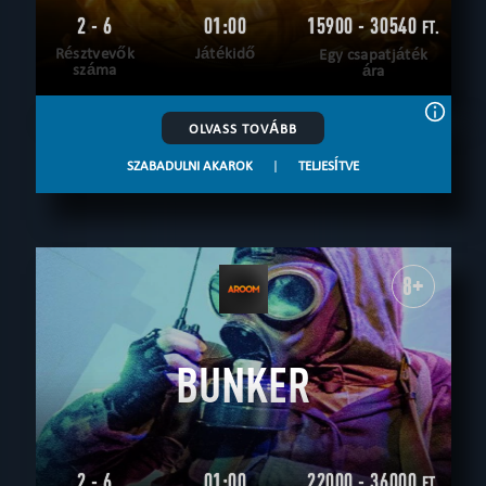
2 - 6
01:00
15900 - 30540
FT.
Résztvevők
Játékidő
Egy csapatjáték
száma
ára
OLVASS TOVÁBB
SZABADULNI AKAROK
|
TELJESÍTVE
8+
BUNKER
2 - 6
01:00
22000 - 36000
FT.