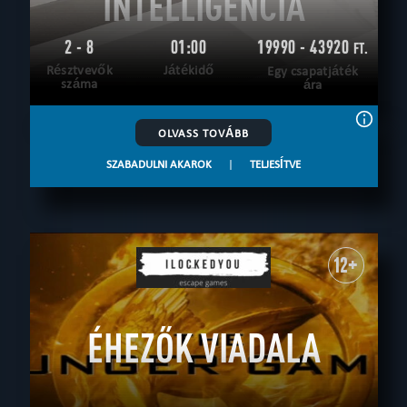
INTELLIGENCIA
2 - 8
01:00
19990 - 43920
FT.
Résztvevők
Játékidő
Egy csapatjáték
száma
ára
OLVASS TOVÁBB
SZABADULNI AKAROK
|
TELJESÍTVE
12+
ÉHEZŐK VIADALA