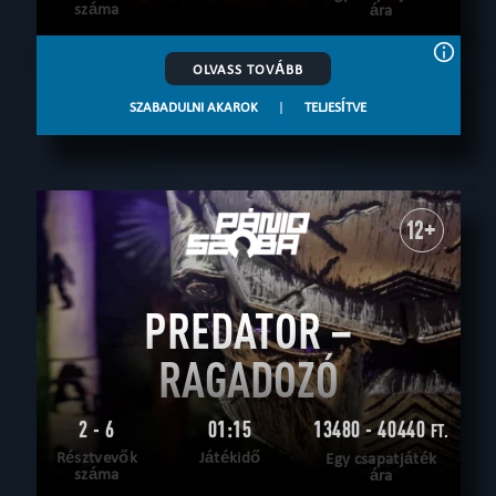
száma
ára
OLVASS TOVÁBB
SZABADULNI AKAROK
|
TELJESÍTVE
12+
PREDATOR –
RAGADOZÓ
2 - 6
01:15
13480 - 40440
FT.
Résztvevők
Játékidő
Egy csapatjáték
száma
ára