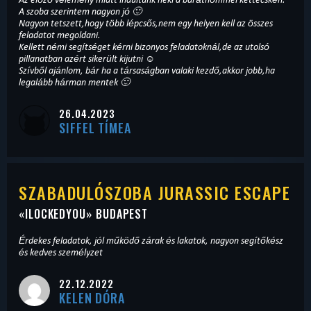
A szoba szerintem nagyon jó 🙂
Nagyon tetszett,hogy több lépcsős,nem egy helyen kell az összes
feladatot megoldani.
Kellett némi segítséget kérni bizonyos feladatoknál,de az utolsó
pillanatban azért sikerült kijutni ☺️
Szívből ajánlom, bár ha a társaságban valaki kezdő,akkor jobb,ha
legalább hárman mentek 🙂
26.04.2023
SIFFEL TÍMEA
SZABADULÓSZOBA JURASSIC ESCAPE
«
ILOCKEDYOU
» BUDAPEST
Érdekes feladatok, jól működő zárak és lakatok, nagyon segítőkész
és kedves személyzet
22.12.2022
KELEN DÓRA