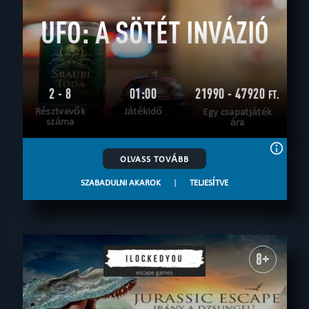
UFO: A SÖTÉT INVÁZIÓ
2 - 8
01:00
21990 - 47920
FT.
Résztvevők
Játékidő
Egy csapatjáték
száma
ára
OLVASS TOVÁBB
SZABADULNI AKAROK
|
TELJESÍTVE
8+