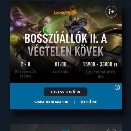
7+
BOSSZÚÁLLÓK II. A
VÉGTELEN KÖVEK
2 - 8
01:00
15900 - 33800
FT.
Résztvevők
Játékidő
Egy csapatjáték
száma
ára
OLVASS TOVÁBB
SZABADULNI AKAROK
|
TELJESÍTVE