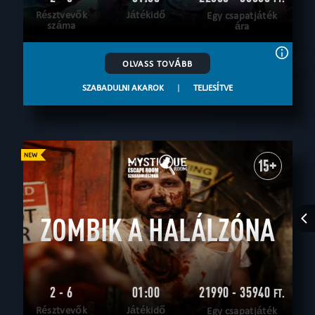
Résztvevők
Játékidő
Egy csapatjáték
száma
ára
OLVASS TOVÁBB
SZABADULNI AKAROK
|
TELJESÍTVE
15+
ZOMBIK A HALÁLZÓNA
2 - 6
01:00
21990 - 35940
FT.
Résztvevők
Játékidő
Egy csapatjáték