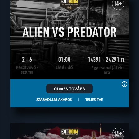
14+
ALIEN VS PREDATOR
2 - 6
01:00
14391 - 24291
FT.
Résztvevők
Játékidő
Egy csapatjáték
száma
ára
OLVASS TOVÁBB
SZABADULNI AKAROK
|
TELJESÍTVE
14+