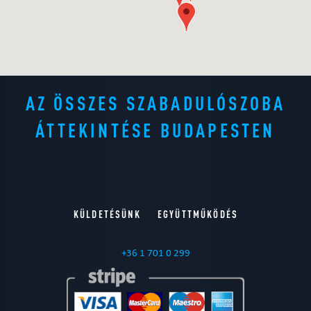
AZ ÖSSZES SZABADULÓSZOBA
ÁTTEKINTÉSE BUDAPESTEN
KÜLDETÉSÜNK
EGYÜTTMŰKÖDÉS
+36 1 701 0 299