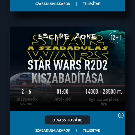
SZABADULNI AKAROK
|
TELJESÍTVE
12+
STAR WARS R2D2
KISZABADÍTÁSA
2 - 6
01:00
14000 - 28500
FT.
Résztvevők
Játékidő
Egy csapatjáték
száma
ára
OLVASS TOVÁBB
SZABADULNI AKAROK
|
TELJESÍTVE