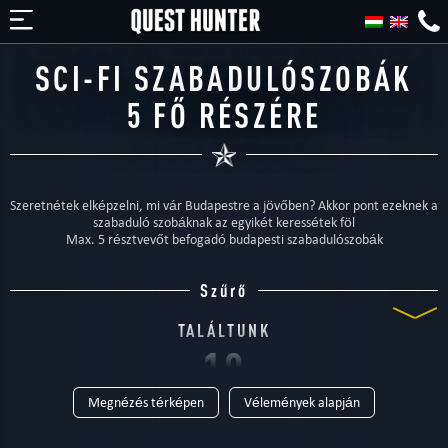
SCI-FI SZABADULÓSZOBÁK
5 FŐ RÉSZÉRE
Szeretnétek elképzelni, mi vár Budapestre a jövőben? Akkor pont ezeknek a
szabaduló szobáknak az egyikét keressétek föl
Max. 5 résztvevőt befogadó budapesti szabadulószobák
Szűrő
TALÁLTUNK
19
Megnézés térképen
Vélemények alapján
SZABADULÓSZOBÁT
TÍPUS