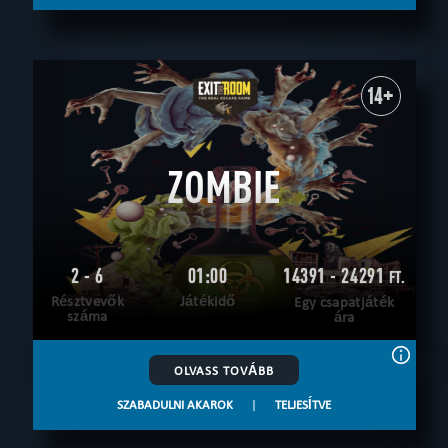
14+
ZOMBIE
2 - 6
01:00
14391 - 24291
FT.
Résztvevők
Játékidő
Egy csapatjáték
száma
ára
OLVASS TOVÁBB
SZABADULNI AKAROK
|
TELJESÍTVE