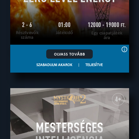
2 - 6
01:00
12000 - 19000
FT.
Résztvevők
Játékidő
Egy csapatjáték
száma
ára
OLVASS TOVÁBB
SZABADULNI AKAROK
|
TELJESÍTVE
4+
MESTERSÉGES