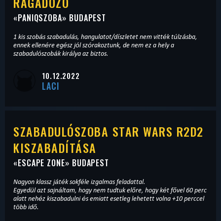
RAGADOZÓ
«
PANIQSZOBA
» BUDAPEST
1 kis szobás szabadulás, hangulatot/díszletet nem vitték túlzásba,
ennek ellenére egész jól szórakoztunk, de nem ez a hely a
szabadulószobák királya az biztos.
10.12.2022
LACI
SZABADULÓSZOBA STAR WARS R2D2
KISZABADÍTÁSA
«
ESCAPE ZONE
» BUDAPEST
Nagyon klassz játék sokféle izgalmas feladattal.
Egyedül azt sajnáltam, hogy nem tudtuk előre, hogy két fővel 60 perc
alatt nehéz kiszabadulni és emiatt esetleg lehetett volna +10 perccel
több idő.