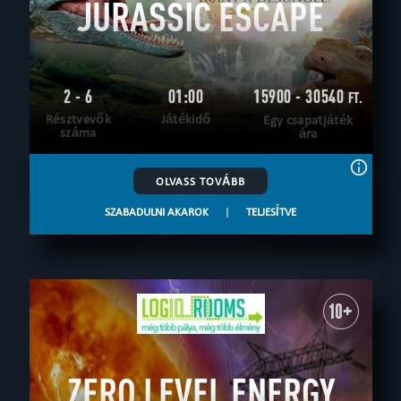
JURASSIC ESCAPE
2 - 6
01:00
15900 - 30540
FT.
Résztvevők
Játékidő
Egy csapatjáték
száma
ára
OLVASS TOVÁBB
SZABADULNI AKAROK
|
TELJESÍTVE
10+
ZERO LEVEL ENERGY