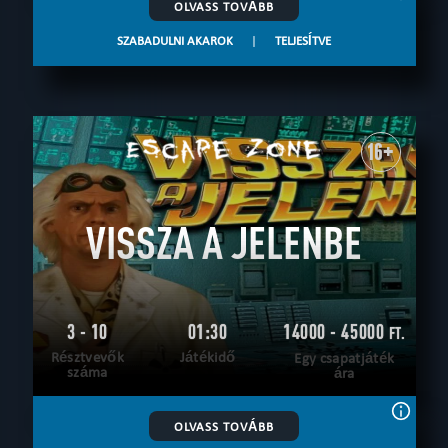
OLVASS TOVÁBB
SZABADULNI AKAROK
|
TELJESÍTVE
16+
VISSZA A JELENBE
3 - 10
01:30
14000 - 45000
FT.
Résztvevők
Játékidő
Egy csapatjáték
száma
ára
OLVASS TOVÁBB