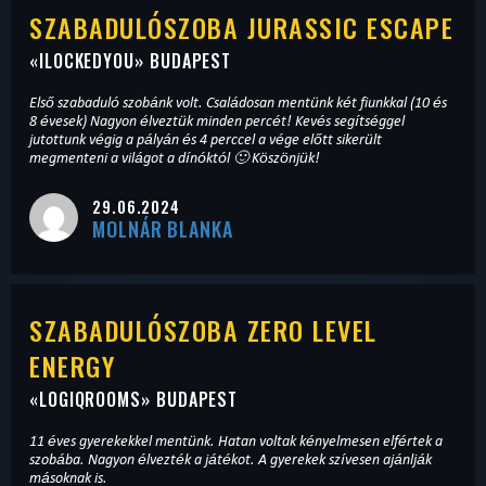
SZABADULÓSZOBA JURASSIC ESCAPE
«
ILOCKEDYOU
» BUDAPEST
Első szabaduló szobánk volt. Családosan mentünk két fiunkkal (10 és
8 évesek) Nagyon élveztük minden percét! Kevés segítséggel
jutottunk végig a pályán és 4 perccel a vége előtt sikerült
megmenteni a világot a dínóktól 🙂 Köszönjük!
29.06.2024
MOLNÁR BLANKA
SZABADULÓSZOBA ZERO LEVEL
ENERGY
«
LOGIQROOMS
» BUDAPEST
11 éves gyerekekkel mentünk. Hatan voltak kényelmesen elfértek a
szobába. Nagyon élvezték a játékot. A gyerekek szívesen ajánlják
másoknak is.