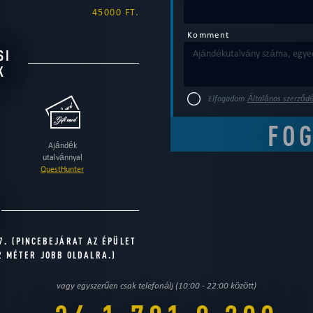
45000 FT.
Komment
SI
K
Elfogadom
Általános szerződé
Ajándék
utalvánnyal
QuestHunter
7. (PINCEBEJÁRAT AZ ÉPÜLET
2 MÉTER JOBB OLDALRA.)
vagy egyszerűen csak telefonálj (10:00 - 22:00 között)