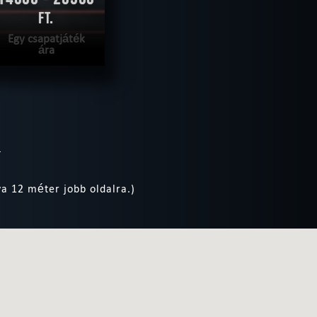
FT.
Egy csapatjáték
ára
ÁBB
|
TELJESÍTVE
a 12 méter jobb oldalra.)