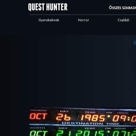
ÖSSZES SZABAD
Gyerekeknek
Horror
Családi
Ijesztő
Különleges játékok
Steampunk
Vacsoraszínház
Logikai
Történelmi
B
High tech
Romantic
Kalandos