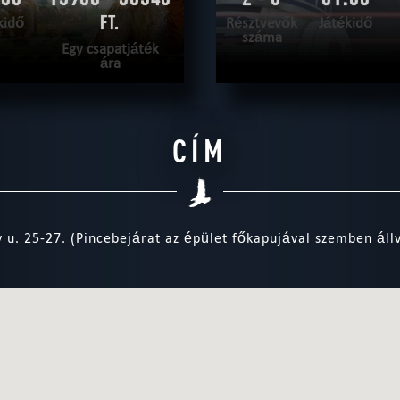
FT.
kidő
Résztvevők
Játékidő
száma
Egy csapatjáték
ára
VASS TOVÁBB
OLVASS TOV
CÍM
AKAROK
|
TELJESÍTVE
SZABADULNI AKAROK
 u. 25-27. (Pincebejárat az épület főkapujával szemben állv