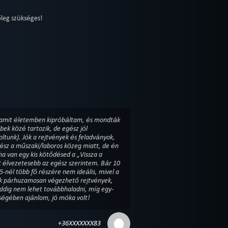
őleg szükséges!
, amit életemben kipróbáltam, és mondták
bek közé tartozik, de egész jól
tunk). Jók a rejtvények és feladványok,
egész a műszaki/laboros közeg miatt, de én
ha van egy kis kötődésed a „Vissza a
t élvezetesebb az egész szerintem. Bár 10
 5-nél több fő részére nem ideális, mivel a
nnak párhuzamosan végezhető rejtvények,
ddig nem lehet továbbhaladni, míg egy-
ségében ajánlom, jó móka volt!
+36XXXXXXX83