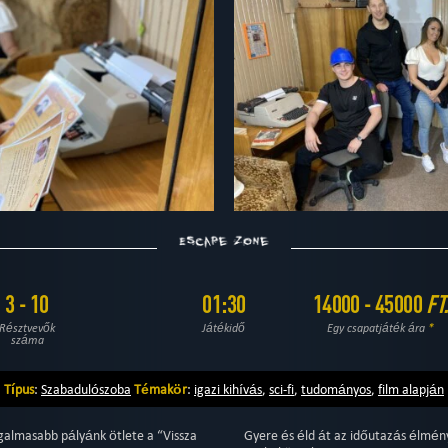
3 - 10
01:30
14000 - 45000
FT
Résztvevők
Játékidő
Egy csapatjáték ára
*
száma
Típus
:
Szabadulószoba
Témakör
:
igazi kihívás
,
sci-fi
,
tudományos
,
film alapján
zgalmasabb pályánk ötlete a “Vissza
Gyere és éld át az időutazás élmén