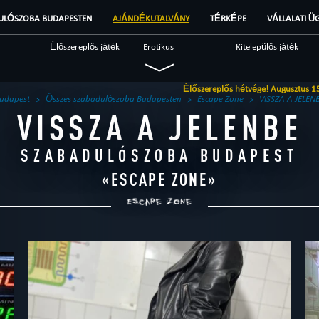
ULÓSZOBA BUDAPESTEN
AJÁNDÉKUTALVÁNY
TÉRKÉPE
VÁLLALATI Ü
Élőszereplős játék
Erotikus
Kitelepülős játék
Katonai
Misztikus
Nyomozós
Élőszereplős hétvége! Augusztus 15-16
Fantasy
Szokatlan
Tudományos
udapest
Összes szabadulószoba Budapesten
Escape Zone
VISSZA A JELEN
VISSZA A JELENBE
Szabadulószoba
Brendek
Beszámolók
SZABADULÓSZOBA BUDAPEST
«
ESCAPE ZONE
»