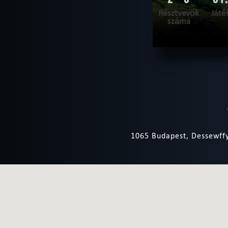
Résztvevők
Játé
száma
OL
SZABADULNI 
1065 Budapest, Dessewffy