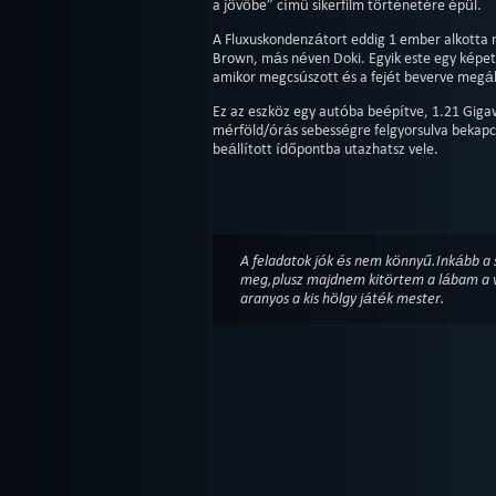
a jövőbe” című sikerfilm történetére épül.
A Fluxuskondenzátort eddig 1 ember alkotta
Brown, más néven Doki. Egyik este egy képet 
amikor megcsúszott és a fejét beverve megál
Ez az eszköz egy autóba beépítve, 1.21 Gigaw
mérföld/órás sebességre felgyorsulva bekapc
beállított ídőpontba utazhatsz vele.
A feladatok jók és nem könnyű.Inkább a 
meg,plusz majdnem kitörtem a lábam a v
aranyos a kis hölgy játék mester.