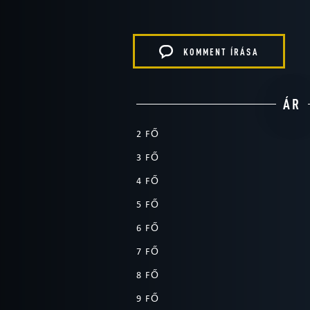
KOMMENT ÍRÁSA
ÁR
2 FŐ
3 FŐ
4 FŐ
5 FŐ
6 FŐ
7 FŐ
8 FŐ
9 FŐ