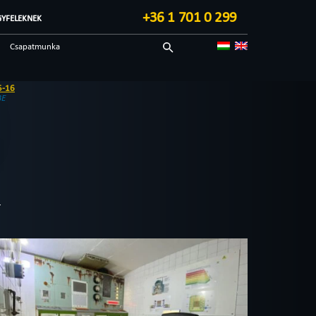
+36 1 701 0 299
GYFELEKNEK
Csapatmunka
Sci-fi
Technológiai
BE
Blog