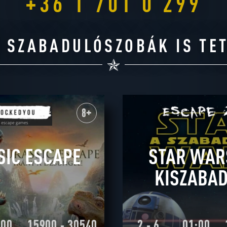
+36 1 701 0 299
 SZABADULÓSZOBÁK IS TE
8+
SIC ESCAPE
STAR WAR
KISZABAD
:00
15900 - 30540
2 - 6
01:00