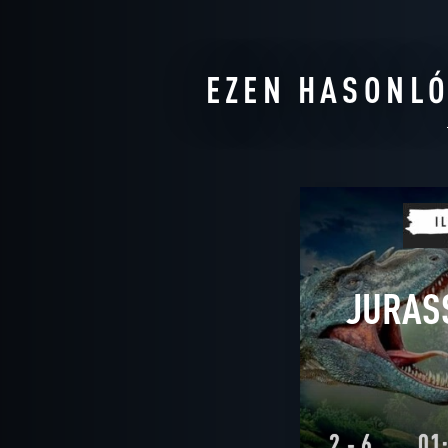
EZEN HASONLÓ
JURAS
2 - 6
01