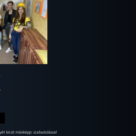
.
yét kicsit másképp: szabadulással