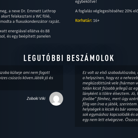
egybekötve!
 meg, a neve Dr. Emmett Lathrop
A foglalás véglegesítéséhez 20% el
akart felakasztani a WC fölé,
Korhatár:
16+
modta a fluxuskondenzátor rajzát.
att energiával ellátva és 88
sol, és egy beépített panelen
LEGUTÓBBI BESZÁMOLOK
szoba külseje ami nem fogott
Ez volt az első szabadulószoba
izes csúszós köven.Játék jó és
a helyszínen, hogy ez a nehezeb
megküzdöttünk vele (hárman vol
talán kicsit fiúsabb jellegű az 
lányként is tökre élveztem. Jó, 
Zoboki Viki
jövőbe” filmhez, mert úgy azér
főig van írva a játék, szerintem
helyiségek is kicsik és bár va
sok egymáshoz kapcsolódik és a
egy nem lett elvégezve. Összes