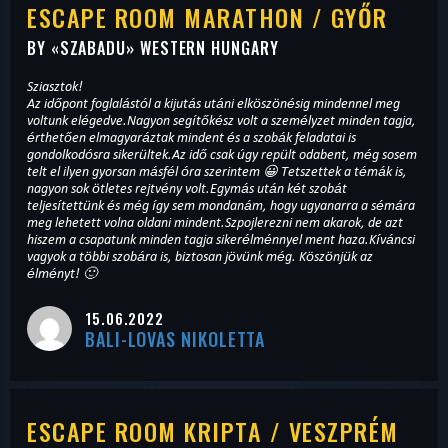
ESCAPE ROOM MARATHON / GYŐR
BY «
SZABADU
» WESTERN HUNGARY
Sziasztok!
Az időpont foglalástól a kijutás utáni elköszönésig mindennel meg
voltunk elégedve.Nagyon segítőkész volt a személyzet minden tagja,
érthetően elmagyaráztak mindent és a szobák feladatai is
gondolkodósra sikerültek.Az idő csak úgy repült odabent, még sosem
telt el ilyen gyorsan másfél óra szerintem 😀 Tetszettek a témák is,
nagyon sok ötletes rejtvény volt.Egymás után két szobát
teljesítettünk és még így sem mondanám, hogy ugyanarra a sémára
meg lehetett volna oldani mindent.Szpojlerezni nem akarok, de azt
hiszem a csapatunk minden tagja sikerélménnyel ment haza.Kíváncsi
vagyok a többi szobára is, biztosan jövünk még. Köszönjük az
élményt! 🙂
15.06.2022
BALI-LOVAS NIKOLETTA
ESCAPE ROOM KRIPTA / VESZPRÉM