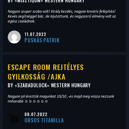
BY «
MISZTIQUM
» WESTERN HUNGARY
Nagyon szuper szoba volt! Király kezdés, nagyon kreatív felépítés!
Kevés segítséggel bár, de kijutottunk, és nagyszerű élmény volt az
egész családnak.
11.07.2022
PUSKÁS PATRIK
ESCAPE ROOM REJTÉLYES
GYILKOSSÁG /AJKA
BY «
SZABADULOCK
» WESTERN HUNGARY
Nagyon jol éreztük magunkat 10/10 ,-es majd meg vissza nezzunk
miharabb ☺️☺️☺️☺️☺️☺️
08.07.2022
ORSOS TITANILLA