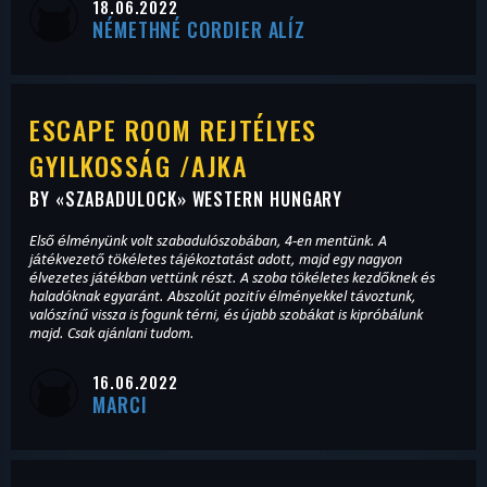
18.06.2022
NÉMETHNÉ CORDIER ALÍZ
ESCAPE ROOM REJTÉLYES
GYILKOSSÁG /AJKA
BY «
SZABADULOCK
» WESTERN HUNGARY
Első élményünk volt szabadulószobában, 4-en mentünk. A
játékvezető tökéletes tájékoztatást adott, majd egy nagyon
élvezetes játékban vettünk részt. A szoba tökéletes kezdőknek és
haladóknak egyaránt. Abszolút pozitív élményekkel távoztunk,
valószínű vissza is fogunk térni, és újabb szobákat is kipróbálunk
majd. Csak ajánlani tudom.
16.06.2022
MARCI