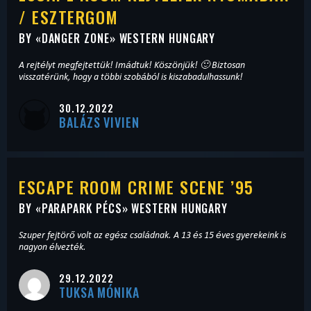
/ ESZTERGOM
BY «
DANGER ZONE
» WESTERN HUNGARY
A rejtélyt megfejtettük! Imádtuk! Köszönjük! 🙂 Biztosan
visszatérünk, hogy a többi szobából is kiszabadulhassunk!
30.12.2022
BALÁZS VIVIEN
ESCAPE ROOM CRIME SCENE ’95
BY «
PARAPARK PÉCS
» WESTERN HUNGARY
Szuper fejtörő volt az egész családnak. A 13 és 15 éves gyerekeink is
nagyon élvezték.
29.12.2022
TUKSA MÓNIKA