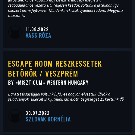
jutottunk ki, de kaptunk egy kis extra időt így meglett a
szabaduláahoz vezető út. Teljesen kezdők voltunk a játékban így
okozott némi fejtörést. Mindenkinek csak ajánlani tudom. Megyünk
máskor is.
11.08.2022
VASS RÓZA
ESCAPE ROOM RESZKESSETEK
BETÖRÖK / VESZPRÉM
BY «
MISZTIQUM
» WESTERN HUNGARY
Baráti társasággal voltunk (5fő) és nagyon élveztük 🙂 jók a
feladványok, sikerült is kijutnunk idő előtt. Segítséget 1x kértünk 🙂
30.07.2022
SZLOVÁK KORNÉLIA