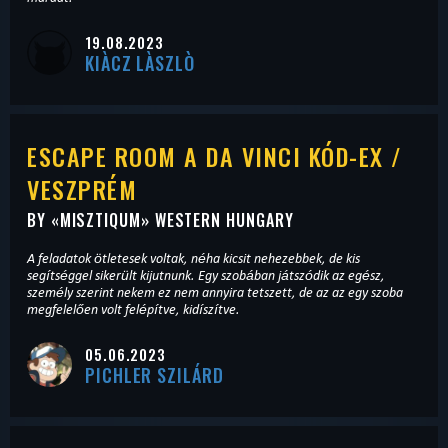
19.08.2023
KIÀCZ LÀSZLÒ
ESCAPE ROOM A DA VINCI KÓD-EX /
VESZPRÉM
BY «
MISZTIQUM
» WESTERN HUNGARY
A feladatok ötletesek voltak, néha kicsit nehezebbek, de kis
segítséggel sikerült kijutnunk. Egy szobában játszódik az egész,
személy szerint nekem ez nem annyira tetszett, de az az egy szoba
megfelelően volt felépítve, kidíszítve.
05.06.2023
PICHLER SZILÁRD