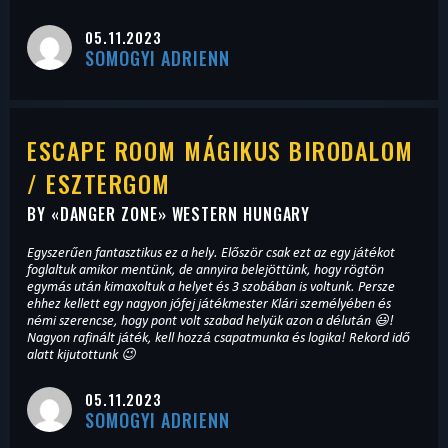
05.11.2023
SOMOGYI ADRIENN
ESCAPE ROOM MÁGIKUS BIRODALOM
/ ESZTERGOM
BY «
DANGER ZONE
» WESTERN HUNGARY
Egyszerűen fantasztikus ez a hely. Először csak ezt az egy játékot
foglaltuk amikor mentünk, de annyira belejöttünk, hogy rögtön
egymás után kimaxoltuk a helyet és 3 szobában is voltunk. Persze
ehhez kellett egy nagyon jófej játékmester Klári személyében és
némi szerencse, hogy pont volt szabad helyük azon a délután 😃!
Nagyon rafinált játék, kell hozzá csapatmunka és logika! Rekord idő
alatt kijutottunk 😉
05.11.2023
SOMOGYI ADRIENN