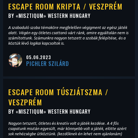
ESCAPE ROOM KRIPTA / VESZPRÉM
BY «
MISZTIQUM
» WESTERN HUNGARY
A szabaduló szoba témaköre megfelelően végigment az egész játék
alatt. Végén egy ötletes csattanó várt ránk, amire egyáltalán nem is
számítottunk. Számunkra nagyon tetszett a szobák felépítése, és a
köztük lévő logikai kapcsoltok is.
05.06.2023
PICHLER SZILÁRD
ESCAPE ROOM TÚSZJÁTSZMA /
VESZPRÉM
BY «
MISZTIQUM
» WESTERN HUNGARY
Nagyon tetszett, ötletes és kreatív volt a játék kezdése. A 4 fős
csapatunk miután egyesült, már könnyebb volt a játék, elötte azért
sok nehézségbe ütköztünk. (kezdőknek én lehet nem ajánlanám)