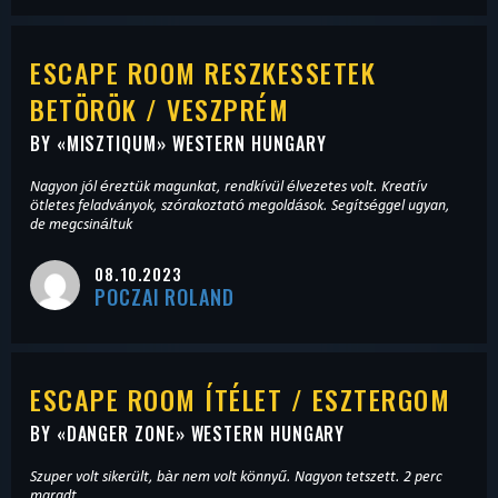
ESCAPE ROOM RESZKESSETEK
BETÖRÖK / VESZPRÉM
BY «
MISZTIQUM
» WESTERN HUNGARY
Nagyon jól éreztük magunkat, rendkívül élvezetes volt. Kreatív
ötletes feladványok, szórakoztató megoldások. Segítséggel ugyan,
de megcsináltuk
08.10.2023
POCZAI ROLAND
ESCAPE ROOM ÍTÉLET / ESZTERGOM
BY «
DANGER ZONE
» WESTERN HUNGARY
Szuper volt sikerült, bàr nem volt könnyű. Nagyon tetszett. 2 perc
maradt.