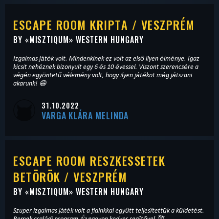
ESCAPE ROOM KRIPTA / VESZPRÉM
BY «
MISZTIQUM
» WESTERN HUNGARY
Izgalmas játék volt. Mindenkinek ez volt az első ilyen élménye. Igaz
kicsit nehéznek bizonyult egy 6 és 10 évessel. Viszont szerencsére a
végén egyöntetű vélemény volt, hogy ilyen játékot még játszani
akarunk! 😄
31.10.2022
VARGA KLÁRA MELINDA
ESCAPE ROOM RESZKESSETEK
BETÖRÖK / VESZPRÉM
BY «
MISZTIQUM
» WESTERN HUNGARY
Szuper izgalmas játék volt a fiainkkal együtt teljesîtettük a küldetést.
Remek családi program 👍 nagyon kedves segîtővel.🥰