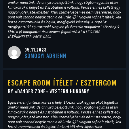
amikor mentünk, de annyira belejöttünk, hogy rögtön egymás után
kimaxoltuk a helyet és 3 szobában is voltunk. Persze ehhez kellett egy
nagyon jófej játékmester, Klári személyében és némi szerencse, hogy
pont volt szabad helyük azon a délután 😃! Nagyon rafinált játék, kell
hozzá csapatmunka és logika, megfigyelő készség! A rejtélyt
megfejtettük! Kijutottunk! Nagyon jól éreztük magunkat! Köszönjük
Klári a jó hangulatot és a kedves fogadtatást! A LEGJOBB
JÁTÉKMESTER VAGY 😉😊
05.11.2023
SOMOGYI ADRIENN
ESCAPE ROOM ÍTÉLET / ESZTERGOM
BY «
DANGER ZONE
» WESTERN HUNGARY
Egyszerűen fantasztikus ez a hely. Először csak egy játékot foglaltuk
amikor mentünk, de annyira belejöttünk, hogy rögtön egymás után
kimaxoltuk a helyet és 3 szobában is voltunk. Persze ehhez kellett egy
nagyon jófej játékmester, Klári személyében és némi szerencse, hogy
pont volt szabad helyük azon a délután 😃! Nagyon rafinált játék, kell
hozzá csapatmunka és logika! Rekord idő alatt kijutottunk