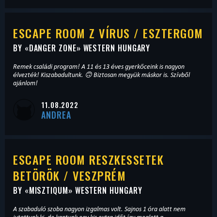
ESCAPE ROOM Z VÍRUS / ESZTERGOM
BY «
DANGER ZONE
» WESTERN HUNGARY
Remek családi program! A 11 és 13 éves gyerkőceink is nagyon
élvezték! Kiszabadultunk. 🙃 Biztosan megyük máskor is. Szívből
ajánlom!
11.08.2022
ANDREA
ESCAPE ROOM RESZKESSETEK
BETÖRÖK / VESZPRÉM
BY «
MISZTIQUM
» WESTERN HUNGARY
A szabaduló szoba nagyon izgalmas volt. Sajnos 1 óra alatt nem