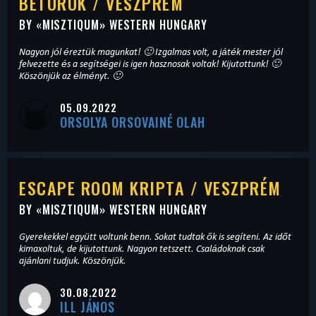
BETÖRÖK / VESZPRÉM
BY «
MISZTIQUM
» WESTERN HUNGARY
Nagyon jól éreztük magunkat! 🙂 Izgalmas volt, a játék mester jól
felvezette és a segítségei is igen hasznosak voltak! Kijutottunk! 🙂
Köszönjük az élményt. 🙂
05.09.2022
ORSOLYA ORSOVAINÉ OLAH
ESCAPE ROOM KRIPTA / VESZPRÉM
BY «
MISZTIQUM
» WESTERN HUNGARY
Gyerekekkel együtt voltunk benn. Sokat tudtak ők is segíteni. Az időt
kimaxoltuk, de kijutottunk. Nagyon tetszett. Családoknak csak
ajánlani tudjuk. Köszönjük.
30.08.2022
ILL JÁNOS