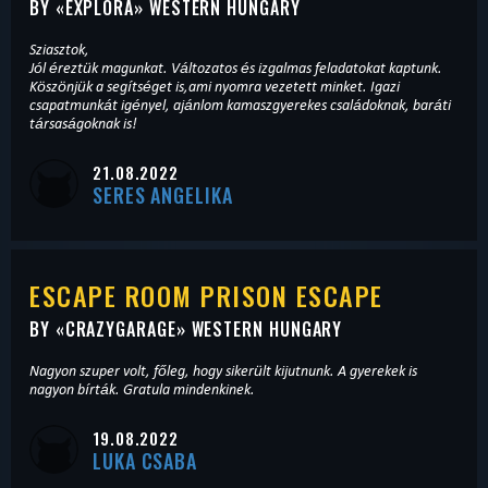
BY «
EXPLORA
» WESTERN HUNGARY
Sziasztok,
Jól éreztük magunkat. Változatos és izgalmas feladatokat kaptunk.
Köszönjük a segítséget is,ami nyomra vezetett minket. Igazi
csapatmunkát igényel, ajánlom kamaszgyerekes családoknak, baráti
társaságoknak is!
21.08.2022
SERES ANGELIKA
ESCAPE ROOM PRISON ESCAPE
BY «
CRAZYGARAGE
» WESTERN HUNGARY
Nagyon szuper volt, főleg, hogy sikerült kijutnunk. A gyerekek is
nagyon bírták. Gratula mindenkinek.
19.08.2022
LUKA CSABA