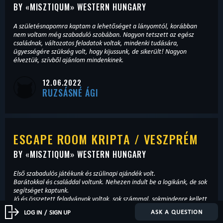
BY «
MISZTIQUM
» WESTERN HUNGARY
A születésnapomra kaptam a lehetőséget a lányomtól, korábban
nem voltam még szabaduló szobában. Nagyon tetszett az egész
családnak, változatos feladatok voltak, mindenki tudására,
ügyességére szükség volt, hogy kijussunk, de sikerült! Nagyon
élveztük, szívből ajánlom mindenkinek.
12.06.2022
RUZSÁSNÉ ÁGI
ESCAPE ROOM KRIPTA / VESZPRÉM
BY «
MISZTIQUM
» WESTERN HUNGARY
Első szabadulós játékunk és szülinapi ajándék volt.
Barátokkal és családdal voltunk. Nehezen indult be a logikánk, de sok
segítséget kaptunk.
Jó és összetett feladványok voltak, sok számmal, sokmindenre kellett
figyelni. Nagyon tetszett, élveztük, és nagy nehezen ki is jutottunk.
ASK A QUESTION
LOG IN
/
SIGN UP
😊 Megyünk a többi szobába is! Köszönjük a szórakozást, a kedves