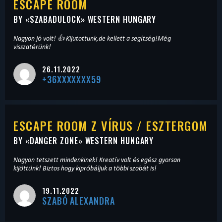
ESCAPE ROOM
BY «
SZABADULOCK
» WESTERN HUNGARY
Nagyon jó volt! 👍 Kijutottunk,de kellett a segítség!Még
visszatérünk!
26.11.2022
+36XXXXXXX59
ESCAPE ROOM Z VÍRUS / ESZTERGOM
BY «
DANGER ZONE
» WESTERN HUNGARY
Nagyon tetszett mindenkinek! Kreatív volt és egész gyorsan
kijöttünk! Biztos hogy kipróbáljuk a többi szobát is!
19.11.2022
SZABÓ ALEXANDRA