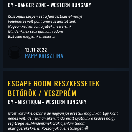
BY «
DANGER ZONE
» WESTERN HUNGARY
Köszönjük szépen ezt a fantasztikus élményt
Félelmetes volt pont amire számítottunk
Nagyon kedves volt a játék mesterünk
Mindenkinek csak ajánlani tudom
Biztosan megyünk máskor is
12.11.2022
PAPP KRISZTINA
ESCAPE ROOM RESZKESSETEK
BETÖRÖK / VESZPRÉM
BY «
MISZTIQUM
» WESTERN HUNGARY
Most voltunk először,p de nagyon jól éreztük magunkat. Egy kicsit
nehéz volt, de hárman sikerült idő előtt kijutnunk a kedves hölgy
segítségével.Mindenkinek csak ajánlani tudom
akár gyerekekkel is. Köszönjük a lehetőséget.😁