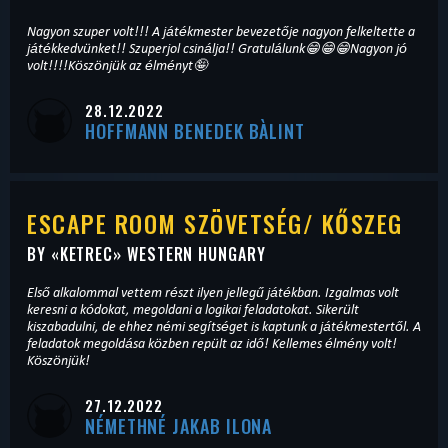
Nagyon szuper volt!!! A játékmester bevezetője nagyon felkeltette a
játékkedvünket!! Szuperjol csinálja!! Gratulálunk😁😁😁Nagyon jó
volt!!!!Köszönjük az élményt🤪
28.12.2022
HOFFMANN BENEDEK BÀLINT
ESCAPE ROOM SZÖVETSÉG/ KŐSZEG
BY «
KETREC
» WESTERN HUNGARY
Első alkalommal vettem részt ilyen jellegű játékban. Izgalmas volt
keresni a kódokat, megoldani a logikai feladatokat. Sikerült
kiszabadulni, de ehhez némi segítséget is kaptunk a játékmestertől. A
feladatok megoldása közben repült az idő! Kellemes élmény volt!
Köszönjük!
27.12.2022
NÉMETHNÉ JAKAB ILONA