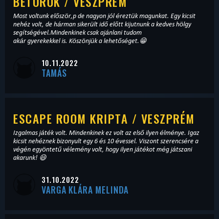
BETÖRÖK / VESZPRÉM
Most voltunk először,p de nagyon jól éreztük magunkat. Egy kicsit
nehéz volt, de hárman sikerült idő előtt kijutnunk a kedves hölgy
segítségével.Mindenkinek csak ajánlani tudom
akár gyerekekkel is. Köszönjük a lehetőséget.😁
10.11.2022
TAMÁS
ESCAPE ROOM KRIPTA / VESZPRÉM
Izgalmas játék volt. Mindenkinek ez volt az első ilyen élménye. Igaz
kicsit nehéznek bizonyult egy 6 és 10 évessel. Viszont szerencsére a
végén egyöntetű vélemény volt, hogy ilyen játékot még játszani
akarunk! 😄
31.10.2022
VARGA KLÁRA MELINDA