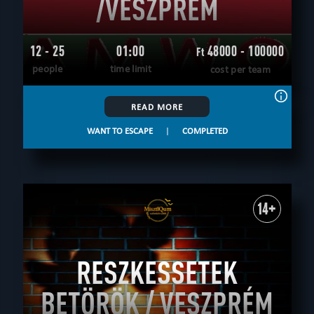
/VESZPRÉM
12 - 25
01:00
48000 - 100000
Ft
people
time limit
cost per team
READ MORE
WANT TO ESCAPE
|
COMPLETED
14+
RESZKESSETEK
BETÖRÖK / VESZPRÉM