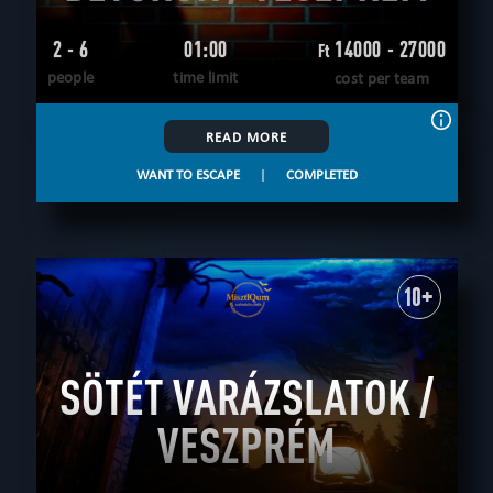
2 - 6
01:00
14000 - 27000
Ft
people
time limit
cost per team
READ MORE
WANT TO ESCAPE
|
COMPLETED
10+
SÖTÉT VARÁZSLATOK /
VESZPRÉM