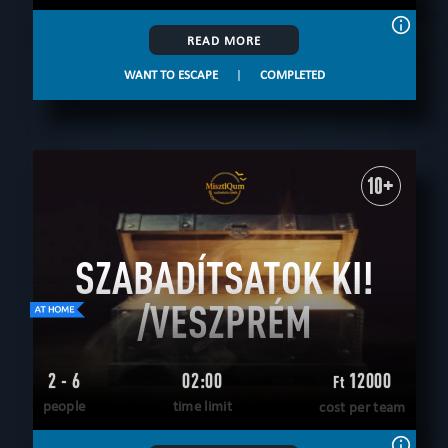
READ MORE
WANT TO ESCAPE
|
COMPLETED
10+
SZABADÍTSATOK KI!
/VESZPRÉM
2 - 6
02:00
12000
Ft
people
time limit
cost per team