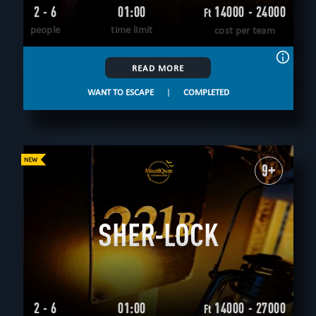
2 - 6
01:00
14000 - 24000
Ft
people
time limit
cost per team
READ MORE
WANT TO ESCAPE
|
COMPLETED
9+
SHER-LOCK
2 - 6
01:00
14000 - 27000
Ft