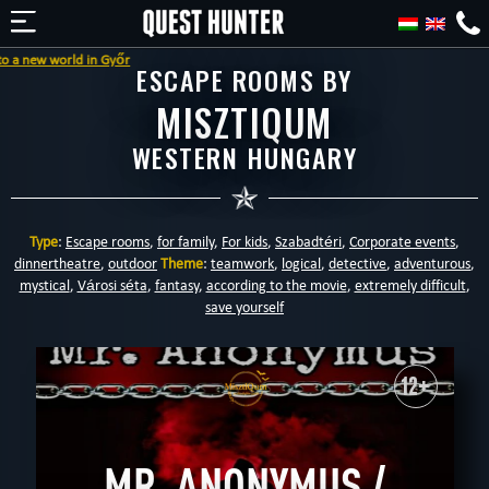
 in Győr
ESCAPE ROOMS BY
MISZTIQUM
WESTERN HUNGARY
Type
:
Escape rooms
,
for family
,
For kids
,
Szabadtéri
,
Corporate events
,
dinnertheatre
,
outdoor
Theme
:
teamwork
,
logical
,
detective
,
adventurous
,
mystical
,
Városi séta
,
fantasy
,
according to the movie
,
extremely difficult
,
save yourself
12+
MR. ANONYMUS /