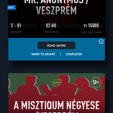
VESZPRÉM
2 - 81
02:00
15000
Ft
people
time limit
cost per team
READ MORE
WANT TO ESCAPE
|
COMPLETED
10+
A MISZTIQUM NÉGYESE