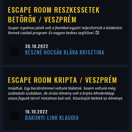
ESCAPE ROOM RESZKESSETEK
BETÖRÖK / VESZPRÉM
Szuper izgalmas játék volt a fiainkkal együtt teljesîtettük a küldetést.
Remek családi program 👍 nagyon kedves segîtővel.🥰
30.10.2022
KÉSZNÉ HOCSÂK KLÁRA KRISZTINA
ESCAPE ROOM KRIPTA / VESZPRÉM
Imádtuk. Egy barátnőmmel voltunk Nálatok. Sosem voltunk még
szabaduló szobában, de óriási élmény volt a kripta.Mindenképp
vissza fogunk térni! Hatalmas buli volt. Köszönjük Nektek az élményt.
16.10.2022
BAKONYI-LINK KLAUDIA