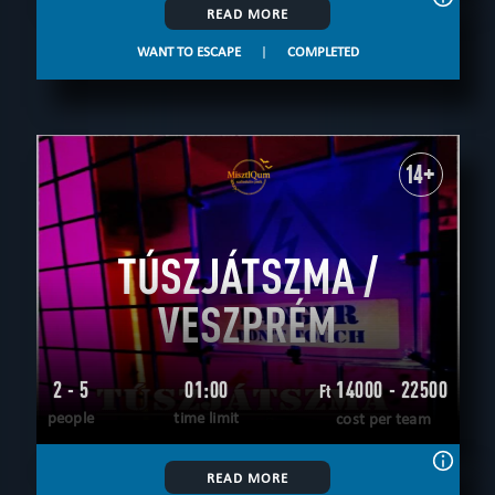
READ MORE
WANT TO ESCAPE
|
COMPLETED
14+
TÚSZJÁTSZMA /
VESZPRÉM
2 - 5
01:00
14000 - 22500
Ft
people
time limit
cost per team
READ MORE