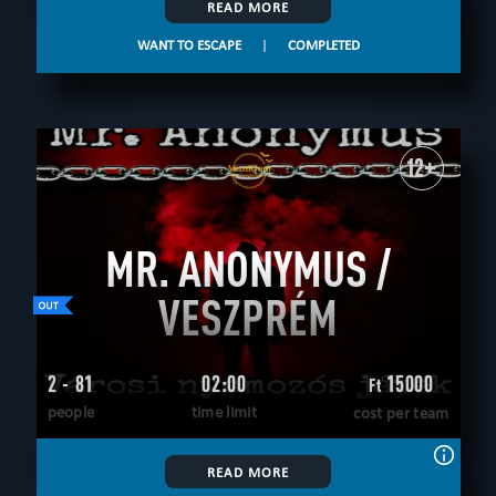
READ MORE
WANT TO ESCAPE
|
COMPLETED
12+
MR. ANONYMUS /
VESZPRÉM
2 - 81
02:00
15000
Ft
people
time limit
cost per team
READ MORE