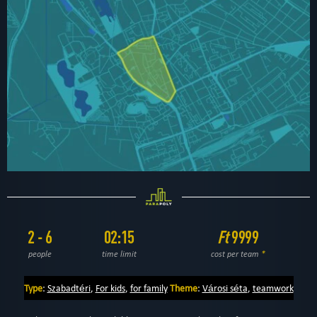
2 - 6
02:15
Ft
9999
people
time limit
cost per team
*
Type
:
Szabadtéri
,
For kids
,
for family
Theme
:
Városi séta
,
teamwork