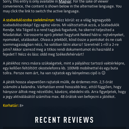
Sorry, this entry is only available in
Magyar
. For the sake of viewer
convenience, the content is shown below in the alternative language. You
may click the link to switch the active language.
A szabadulószoba cselekménye:
Nézz körül: ez a világ legnagyobb
szabadulószobája! Egy egész város. Mi változtattuk azzá, a Szabadulók
Rendje. Ma Téged is a rend tagjává fogadunk, ha sikerrel teljesíted a
feladatokat. Városszerte apró jeleket hagytunk Neked hátra: rejtvényeket,
nyomokat, utalásokat. Olvass a jelekből, kösd össze a pontokat és ne csak
szemmagasságban nézz, ha valóban látni akarsz! Szeretnél 1-ről a 2-re
jutni? Akkor szerezd meg a titkos rendi dokumentumot és használd a
fejedet!! Nézz és láss: oldd meg Székesfehérvárt!
A játékhoz nincs másra szükségetek, mint a pályához tartozó vaktérképre,
egy kellően feltöltött okostelefonra kb. 100MB mobilnettel és egy buta
tollra. Persze nem árt, ha van rajtatok egy kényelmes cipő is 😉
A játék hossza alapvetően rajtatok múlik, de érdemes min. 2,5 órát
számolni a kalandra. Várhatóan enné hosszabb lesz, attól függően, hogy
hányszor álltok meg nézelődni, kávézni, ebédelni stb. Arra figyeljetek, hogy
a jegy aktiválásától számítva max. 48 órátok van befejezni a játékot.
Korhatár:
8+
RECENT REVIEWS