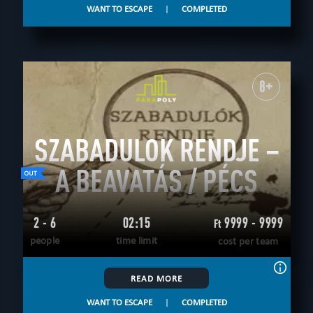
WANT TO ESCAPE
|
COMPLETED
8+
SZABADULOK RENDJE –
A BEAVATÁS / PÉCS
2 - 6
02:15
9999 - 9999
Ft
people
time limit
cost per team
READ MORE
WANT TO ESCAPE
|
COMPLETED