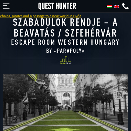
irates and a passage to a new world in Győr
SZABADULOK RENDJE – A
BEAVATÁS / SZFEHÉRVÁR
ESCAPE ROOM WESTERN HUNGARY
BY «
PARAPOLY
»