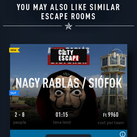
YOU MAY ALSO LIKE SIMILAR
ESCAPE ROOMS
6+
NAGY RABLÁS / SIÓFOK
2 - 8
01:15
9960
Ft
people
time limit
cost per team