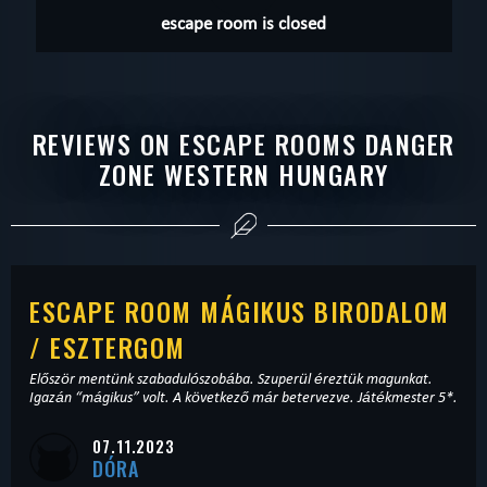
escape room is closed
REVIEWS ON ESCAPE ROOMS DANGER
ZONE WESTERN HUNGARY
ESCAPE ROOM MÁGIKUS BIRODALOM
/ ESZTERGOM
Először mentünk szabadulószobába. Szuperül éreztük magunkat.
Igazán “mágikus” volt. A következő már betervezve. Játékmester 5*.
07.11.2023
DÓRA