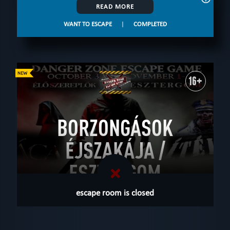
READ MORE
WANT TO ESCAPE
|
COMPLETED
16+
BORZONGÁSOK
ÉJSZAKÁJA /
ESZTERGOM
escape room is closed