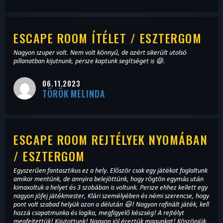
ESCAPE ROOM ÍTÉLET / ESZTERGOM
Nagyon szuper volt. Nem volt könnyű, de azért sikerült utolsó
pillanatban kijutnunk, persze kaptunk segítséget is 😄.
06.11.2023
TÖRÖK MELINDA
ESCAPE ROOM REJTÉLYEK NYOMÁBAN
/ ESZTERGOM
Egyszerűen fantasztikus ez a hely. Először csak egy játékot foglaltunk
amikor mentünk, de annyira belejöttünk, hogy rögtön egymás után
kimaxoltuk a helyet és 3 szobában is voltunk. Persze ehhez kellett egy
nagyon jófej játékmester, Klári személyében és némi szerencse, hogy
pont volt szabad helyük azon a délután 😃! Nagyon rafinált játék, kell
hozzá csapatmunka és logika, megfigyelő készség! A rejtélyt
megfejtettük! Kijutottunk! Nagyon jól éreztük magunkat! Köszönjük