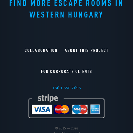
FIND MORE ESCAPE ROOMS IN
WESTERN HUNGARY
COLLABORATION
ABOUT THIS PROJECT
FOR CORPORATE CLIENTS
+36 1 550 7695
© 2015 — 2026