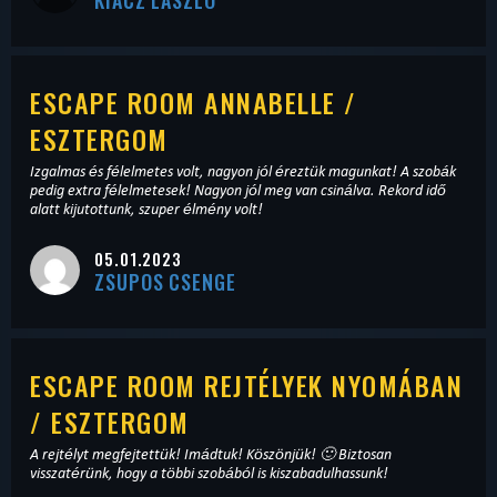
ESCAPE ROOM ANNABELLE /
ESZTERGOM
Izgalmas és félelmetes volt, nagyon jól éreztük magunkat! A szobák
pedig extra félelmetesek! Nagyon jól meg van csinálva. Rekord idő
alatt kijutottunk, szuper élmény volt!
05.01.2023
ZSUPOS CSENGE
ESCAPE ROOM REJTÉLYEK NYOMÁBAN
/ ESZTERGOM
A rejtélyt megfejtettük! Imádtuk! Köszönjük! 🙂 Biztosan
visszatérünk, hogy a többi szobából is kiszabadulhassunk!