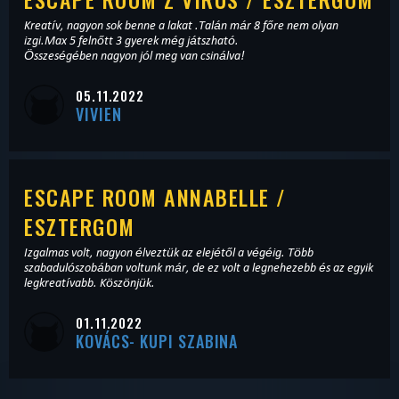
Kreatív, nagyon sok benne a lakat .Talán már 8 főre nem olyan
izgi.Max 5 felnőtt 3 gyerek még játszható.
Összeségében nagyon jól meg van csinálva!
05.11.2022
VIVIEN
ESCAPE ROOM ANNABELLE /
ESZTERGOM
Izgalmas volt, nagyon élveztük az elejétől a végéig. Több
szabadulószobában voltunk már, de ez volt a legnehezebb és az egyik
legkreatívabb. Köszönjük.
01.11.2022
KOVÁCS- KUPI SZABINA