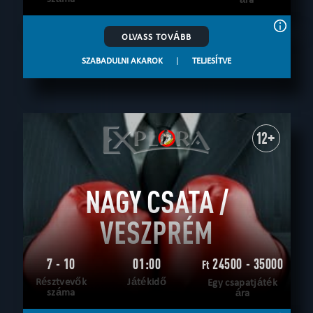
OLVASS TOVÁBB
SZABADULNI AKAROK
|
TELJESÍTVE
12+
NAGY CSATA /
VESZPRÉM
7 - 10
01:00
24500 - 35000
Ft
Résztvevők
Játékidő
Egy csapatjáték
száma
ára