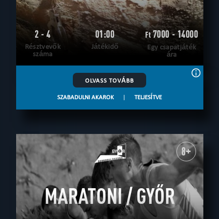
2 - 4
01:00
7000 - 14000
Ft
Résztvevők
Játékidő
Egy csapatjáték
száma
ára
OLVASS TOVÁBB
SZABADULNI AKAROK
|
TELJESÍTVE
8+
MARATONI / GYŐR