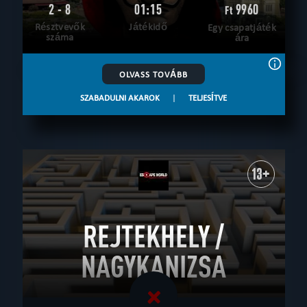
2 - 8
01:15
9960
Ft
Résztvevők
Játékidő
Egy csapatjáték
száma
ára
OLVASS TOVÁBB
SZABADULNI AKAROK
|
TELJESÍTVE
13+
REJTEKHELY /
NAGYKANIZSA