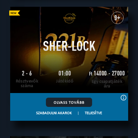
9+
SHER-LOCK
2 - 6
01:00
14000 - 27000
Ft
Résztvevők
Játékidő
Egy csapatjáték
száma
ára
OLVASS TOVÁBB
SZABADULNI AKAROK
|
TELJESÍTVE