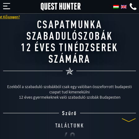
CSAPATMUNKA
SZABADULÓSZOBÁK
12 ÉVES TINÉDZSEREK
SZÁMÁRA
Ezekből a szabaduló szobákból csak egy valóban összeforrott budapesti
csapat tud kimenekülni
12 éves gyermekeknek való szabaduló szobák Budapesten
Szűrő
TALÁLTUNK
40