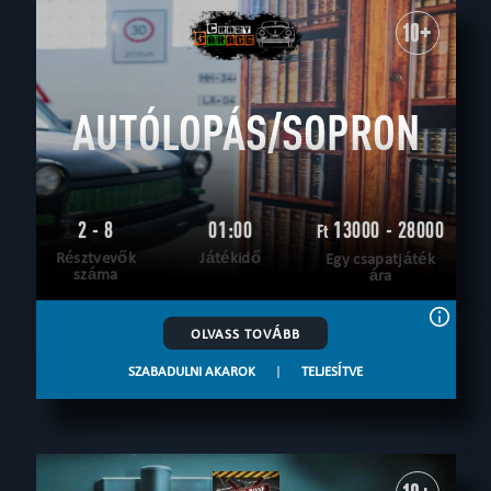
10+
AUTÓLOPÁS/SOPRON
2 - 8
01:00
13000 - 28000
Ft
Résztvevők
Játékidő
Egy csapatjáték
száma
ára
OLVASS TOVÁBB
SZABADULNI AKAROK
|
TELJESÍTVE