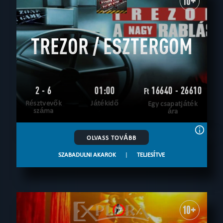
10+
TREZOR / ESZTERGOM
2 - 6
01:00
16640 - 26610
Ft
Résztvevők
Játékidő
Egy csapatjáték
száma
ára
OLVASS TOVÁBB
SZABADULNI AKAROK
|
TELJESÍTVE
10+