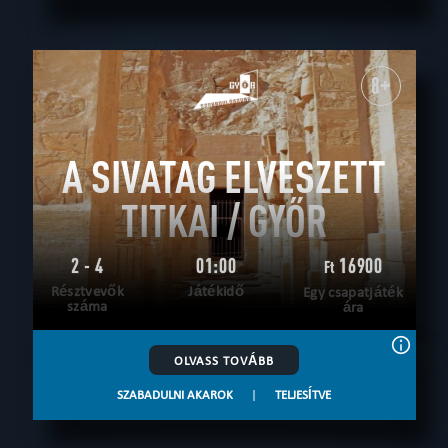
8+
A SIVATAG ELVESZETT
TITKAI / GYŐR
2 - 4
01:00
16900
Ft
Résztvevők
Játékidő
Egy csapatjáték
száma
ára
OLVASS TOVÁBB
SZABADULNI AKAROK
|
TELJESÍTVE