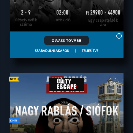
2 - 9
02:00
29900 - 44900
Ft
Résztvevők
Játékidő
Egy csapatjáték
száma
ára
OLVASS TOVÁBB
SZABADULNI AKAROK
|
TELJESÍTVE
6+
NAGY RABLÁS / SIÓFOK