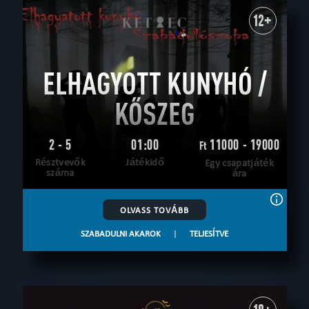
12+
ELHAGYOTT KUNYHÓ /
KŐSZEG
2 - 5
01:00
11000 - 19000
Ft
Résztvevők
Játékidő
Egy csapatjáték
száma
ára
OLVASS TOVÁBB
SZABADULNI AKAROK
|
TELJESÍTVE