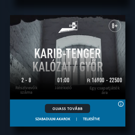
8+
KARIB-TENGER
KALÓZAI / GYŐR
2 - 8
01:00
16900 - 22500
Ft
Résztvevők
Játékidő
Egy csapatjáték
száma
ára
OLVASS TOVÁBB
SZABADULNI AKAROK
|
TELJESÍTVE