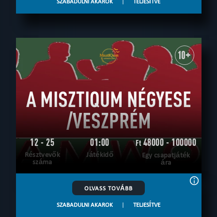
SZABADULNI AKAROK
|
TELJESÍTVE
10+
A MISZTIQUM NÉGYESE
/VESZPRÉM
12 - 25
01:00
48000 - 100000
Ft
Résztvevők
Játékidő
Egy csapatjáték
száma
ára
OLVASS TOVÁBB
SZABADULNI AKAROK
|
TELJESÍTVE