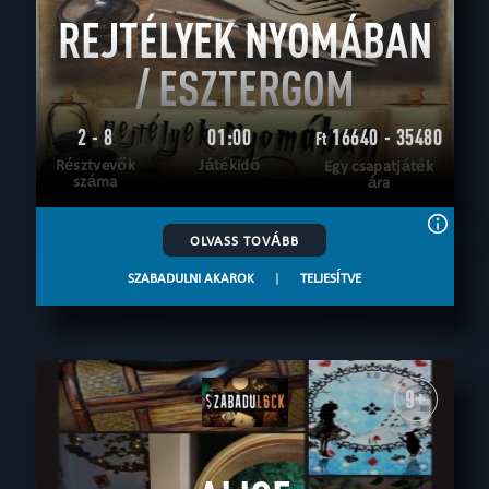
REJTÉLYEK NYOMÁBAN
/ ESZTERGOM
2 - 8
01:00
16640 - 35480
Ft
Résztvevők
Játékidő
Egy csapatjáték
száma
ára
OLVASS TOVÁBB
SZABADULNI AKAROK
|
TELJESÍTVE
9+