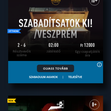
10+
SZABADÍTSATOK KI!
/VESZPRÉM
2 - 6
02:00
12000
Ft
Résztvevők
Játékidő
Egy csapatjáték
száma
ára
OLVASS TOVÁBB
SZABADULNI AKAROK
|
TELJESÍTVE
8+