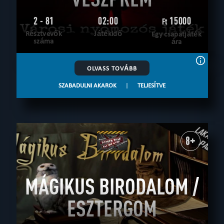
2 - 81
02:00
15000
Ft
Résztvevők
Játékidő
Egy csapatjáték
száma
ára
OLVASS TOVÁBB
SZABADULNI AKAROK
|
TELJESÍTVE
8+
MÁGIKUS BIRODALOM /
ESZTERGOM