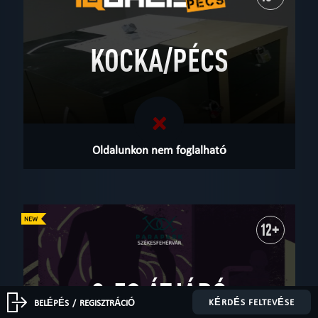
KOCKA/PÉCS
Oldalunkon nem foglalható
12+
9-ES ÁTJÁRÓ
KÉRDÉS FELTEVÉSE
BELÉPÉS
/
REGISZTRÁCIÓ