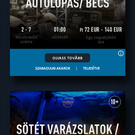
AUTÓLOPÁS/ BÉCS
2 - 7
01:00
72 EUR - 140 EUR
Ft
Résztvevők
Játékidő
Egy csapatjáték
száma
ára
OLVASS TOVÁBB
SZABADULNI AKAROK
|
TELJESÍTVE
10+
SÖTÉT VARÁZSLATOK /