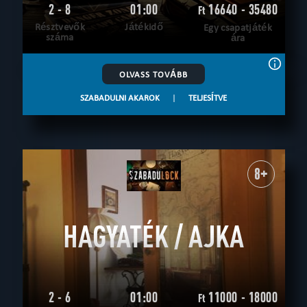
2 - 8
01:00
16640 - 35480
Ft
Résztvevők
Játékidő
Egy csapatjáték
száma
ára
OLVASS TOVÁBB
SZABADULNI AKAROK
|
TELJESÍTVE
8+
HAGYATÉK / AJKA
2 - 6
01:00
11000 - 18000
Ft