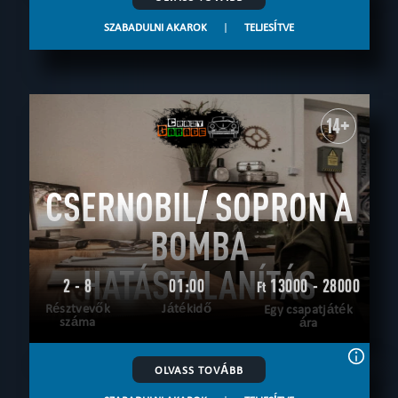
SZABADULNI AKAROK
|
TELJESÍTVE
14+
CSERNOBIL/ SOPRON A
BOMBA
HATÁSTALANÍTÁS
2 - 8
01:00
13000 - 28000
Ft
Résztvevők
Játékidő
Egy csapatjáték
száma
ára
OLVASS TOVÁBB