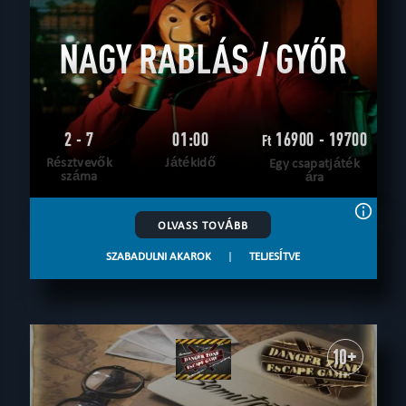
NAGY RABLÁS / GYŐR
2 - 7
01:00
16900 - 19700
Ft
Résztvevők
Játékidő
Egy csapatjáték
száma
ára
OLVASS TOVÁBB
SZABADULNI AKAROK
|
TELJESÍTVE
10+