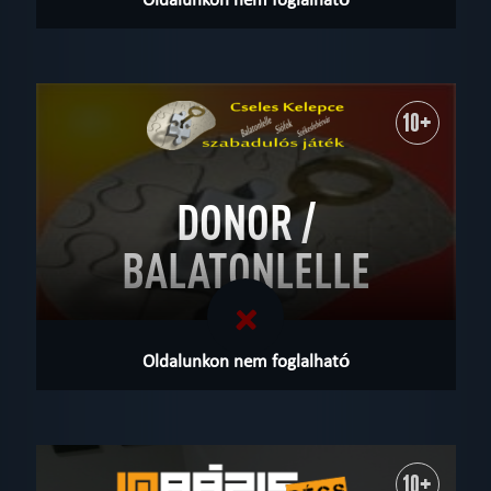
10+
DONOR /
BALATONLELLE
Oldalunkon nem foglalható
10+