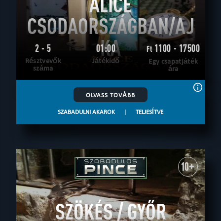
ALICE
CSODAORSZÁGBAN/AJ
KA
2 - 5
01:00
1100 - 17500
Ft
Résztvevők
Játékidő
Egy csapatjáték
száma
ára
OLVASS TOVÁBB
SZABADULNI AKAROK
|
TELJESÍTVE
10+
SZÖKÉS / GYŐR