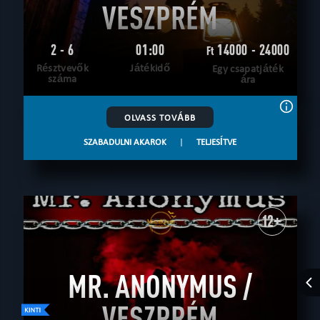
VESZPRÉM
2 - 6
01:00
14000 - 24000
Ft
Résztvevők
Játékidő
Egy csapatjáték
száma
ára
OLVASS TOVÁBB
SZABADULNI AKAROK
|
TELJESÍTVE
12+
MR. ANONYMUS /
VESZPRÉM