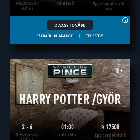
Résztvevők
Játékidő
Egy csapatjáték
száma
ára
OLVASS TOVÁBB
SZABADULNI AKAROK
|
TELJESÍTVE
10+
HARRY POTTER /GYŐR
2 - 6
01:00
17500
Ft
Résztvevők
Játékidő
Egy csapatjáték
száma
ára