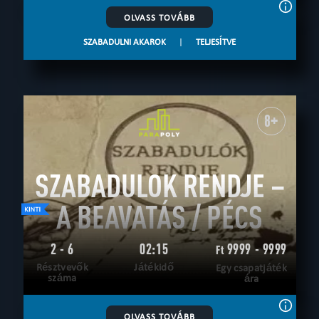
OLVASS TOVÁBB
SZABADULNI AKAROK
|
TELJESÍTVE
8+
SZABADULOK RENDJE –
A BEAVATÁS / PÉCS
2 - 6
02:15
9999 - 9999
Ft
Résztvevők
Játékidő
Egy csapatjáték
száma
ára
OLVASS TOVÁBB