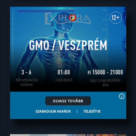
12+
GMO / VESZPRÉM
3 - 6
01:00
15000 - 21000
Ft
Résztvevők
Játékidő
Egy csapatjáték
száma
ára
OLVASS TOVÁBB
SZABADULNI AKAROK
|
TELJESÍTVE