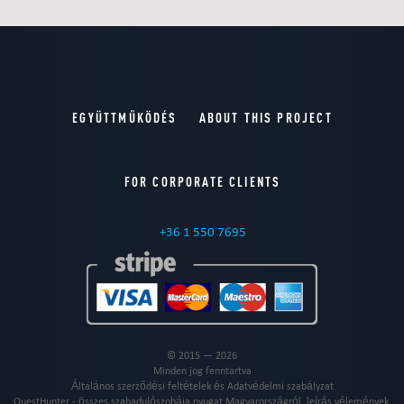
EGYÜTTMŰKÖDÉS
ABOUT THIS PROJECT
FOR CORPORATE CLIENTS
+36 1 550 7695
© 2015 — 2026
Minden jog fenntartva
Általános szerződési feltételek és Adatvédelmi szabályzat
QuestHunter - összes szabadulószobája nyugat Magyarországról, leírás vélemények,