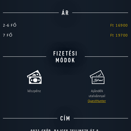
ÁR
2-6 FŐ
Ft 16900
7 FŐ
Ft 19700
FIZETÉSI
MÓDOK
készpénz
Ajándék
utalvánnyal
QuestHunter
CÍM
9021 GYŐR, BAJCSY-ZSILINSZY ÚT 9.