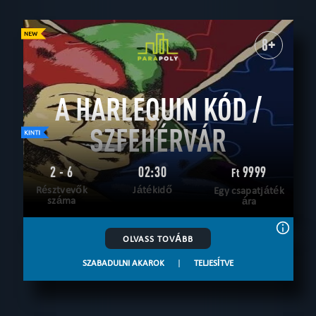
8+
A HARLEQUIN KÓD /
SZFEHÉRVÁR
2 - 6
02:30
9999
Ft
Résztvevők
Játékidő
Egy csapatjáték
száma
ára
OLVASS TOVÁBB
SZABADULNI AKAROK
|
TELJESÍTVE