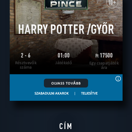
10+
HARRY POTTER /GYŐR
2 - 6
01:00
17500
Ft
Résztvevők
Játékidő
Egy csapatjáték
száma
ára
OLVASS TOVÁBB
SZABADULNI AKAROK
|
TELJESÍTVE
CÍM