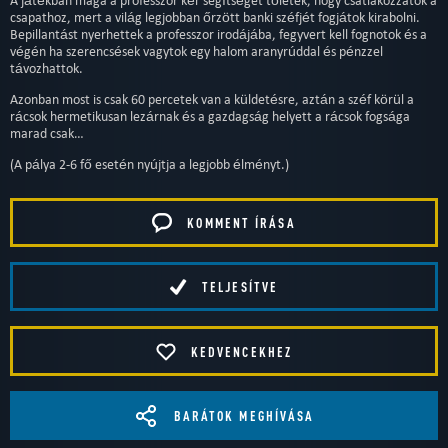
A játékban maga a professzor kér segítséget tőletek, hogy csatlakozzatok a
csapathoz, mert a világ legjobban őrzött banki széfjét fogjátok kirabolni.
Bepillantást nyerhettek a professzor irodájába, fegyvert kell fognotok és a
végén ha szerencsések vagytok egy halom aranyrúddal és pénzzel
távozhattok.
Azonban most is csak 60 percetek van a küldetésre, aztán a széf körül a
rácsok hermetikusan lezárnak és a gazdagság helyett a rácsok fogsága
marad csak…
(A pálya 2-6 fő esetén nyújtja a legjobb élményt.)
KOMMENT ÍRÁSA
TELJESÍTVE
KEDVENCEKHEZ
BARÁTOK MEGHÍVÁSA