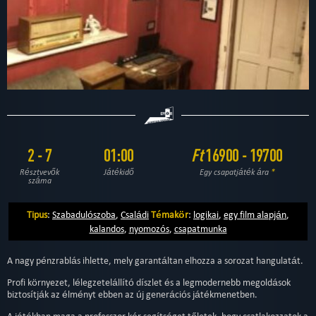
2 - 7
01:00
Ft
16900 - 19700
Résztvevők
Játékidő
Egy csapatjáték ára
*
száma
Tipus
:
Szabadulószoba
,
Családi
Témakör
:
logikai
,
egy film alapján
,
kalandos
,
nyomozós
,
csapatmunka
A nagy pénzrablás ihlette, mely garantáltan elhozza a sorozat hangulatát.
Profi környezet, lélegzetelállító díszlet és a legmodernebb megoldások
biztosítják az élményt ebben az új generációs játékmenetben.