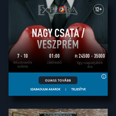
12+
NAGY CSATA /
VESZPRÉM
7 - 10
01:00
24500 - 35000
Ft
Résztvevők
Játékidő
Egy csapatjáték
száma
ára
OLVASS TOVÁBB
SZABADULNI AKAROK
|
TELJESÍTVE