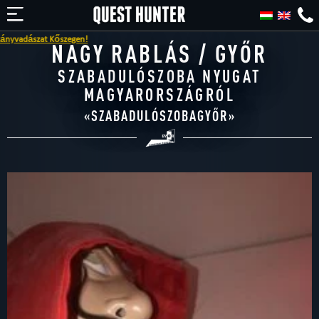
őszegen!
NAGY RABLÁS / GYŐR
SZABADULÓSZOBA NYUGAT
MAGYARORSZÁGRÓL
«
SZABADULÓSZOBAGYŐR
»