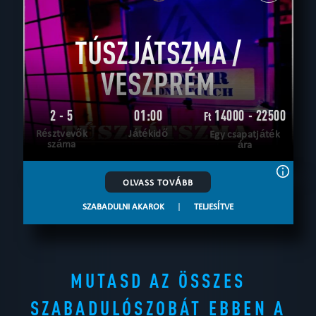
TÚSZJÁTSZMA /
VESZPRÉM
2 - 5
01:00
14000 - 22500
Ft
Résztvevők
Játékidő
Egy csapatjáték
száma
ára
OLVASS TOVÁBB
SZABADULNI AKAROK
|
TELJESÍTVE
MUTASD AZ ÖSSZES
SZABADULÓSZOBÁT EBBEN A