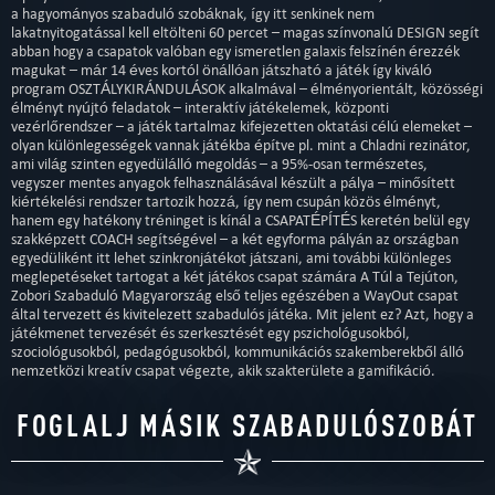
a hagyományos szabaduló szobáknak, így itt senkinek nem
lakatnyitogatással kell eltölteni 60 percet – magas színvonalú DESIGN segít
abban hogy a csapatok valóban egy ismeretlen galaxis felszínén érezzék
magukat – már 14 éves kortól önállóan játszható a játék így kiváló
program OSZTÁLYKIRÁNDULÁSOK alkalmával – élményorientált, közösségi
élményt nyújtó feladatok – interaktív játékelemek, központi
vezérlőrendszer – a játék tartalmaz kifejezetten oktatási célú elemeket –
olyan különlegességek vannak játékba építve pl. mint a Chladni rezinátor,
ami világ szinten egyedülálló megoldás – a 95%-osan természetes,
vegyszer mentes anyagok felhasználásával készült a pálya – minősített
kiértékelési rendszer tartozik hozzá, így nem csupán közös élményt,
hanem egy hatékony tréninget is kínál a CSAPATÉPÍTÉS keretén belül egy
szakképzett COACH segítségével – a két egyforma pályán az országban
egyedüliként itt lehet szinkronjátékot játszani, ami további különleges
meglepetéseket tartogat a két játékos csapat számára A Túl a Tejúton,
Zobori Szabaduló Magyarország első teljes egészében a WayOut csapat
által tervezett és kivitelezett szabadulós játéka. Mit jelent ez? Azt, hogy a
játékmenet tervezését és szerkesztését egy pszichológusokból,
szociológusokból, pedagógusokból, kommunikációs szakemberekből álló
nemzetközi kreatív csapat végezte, akik szakterülete a gamifikáció.
FOGLALJ MÁSIK SZABADULÓSZOBÁT