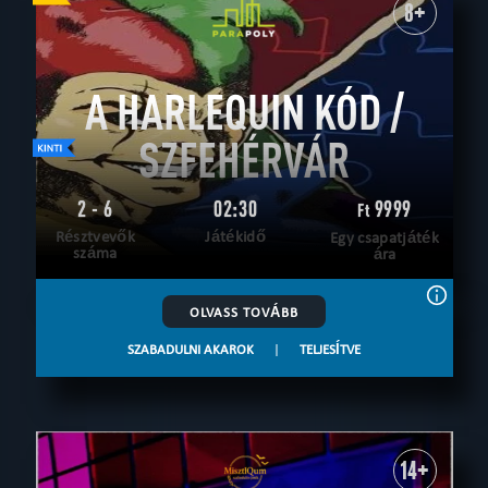
8+
A HARLEQUIN KÓD /
SZFEHÉRVÁR
2 - 6
02:30
9999
Ft
Résztvevők
Játékidő
Egy csapatjáték
száma
ára
OLVASS TOVÁBB
SZABADULNI AKAROK
|
TELJESÍTVE
14+