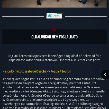
OLDALUNKON NEM FOGLALHATÓ
Rajtunk keresztül sajnos nem lehetséges a foglalás! Kérlek vedd fel a
kapcsolatot közvetlenül a szobával. Elnézést a kellemetlenségért!
Hasonló nyitott szabadulószoba ->
Fogda / Sopron
Az energiaválságba került Föld és az emberiség számára csak a próbákkal
teli galaxisban elrejtett végtelen energiakristály jelenthet kiutat. Ezt
azonban csak az arra érdemes személyek szerezhetik meg. A Nasa ezért
megkezdte a civilek tömeges kiképzését, hogy eljuttassa őket az ismeretlen
bolygó felszínére. A küldetés 60 perce során a csapatoknak szükségük van
az érzékszerveikre, a leleményességükre, az ügyességükre, az
összehangolt csapatmunkára és a logikájukra is. A játék különlegességei: –
a pályán lakatokból és kulcsokból mindössze 1 db található, emléket állítva