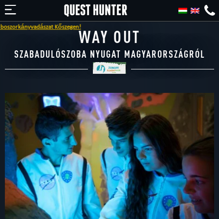
adászat Kőszegen!
WAY OUT
SZABADULÓSZOBA NYUGAT MAGYARORSZÁGRÓL