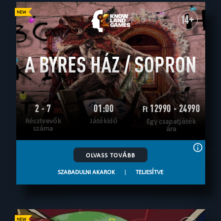
14+
A BYRES HÁZ / SOPRON
2 - 7
01:00
12990 - 24990
Ft
Résztvevők
Játékidő
Egy csapatjáték
száma
ára
OLVASS TOVÁBB
SZABADULNI AKAROK
|
TELJESÍTVE