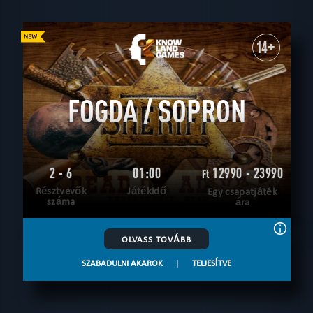
14+
FOGDA / SOPRON
2 - 6
01:00
12990 - 23990
Ft
Résztvevők
Játékidő
Egy csapatjáték
száma
ára
OLVASS TOVÁBB
SZABADULNI AKAROK
|
TELJESÍTVE