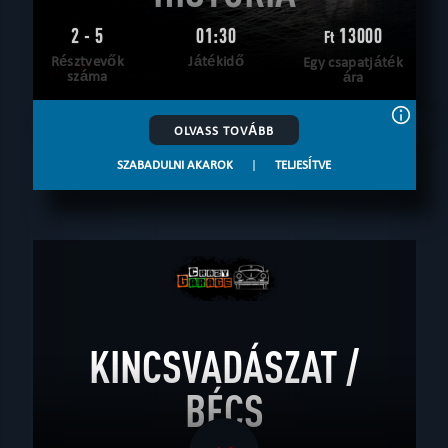
2 - 5
01:30
13000
Ft
Résztvevők
Játékidő
Egy csapatjáték
száma
ára
OLVASS TOVÁBB
SZABADULNI AKAROK
|
TELJESÍTVE
KINCSVADÁSZAT /
BÉCS