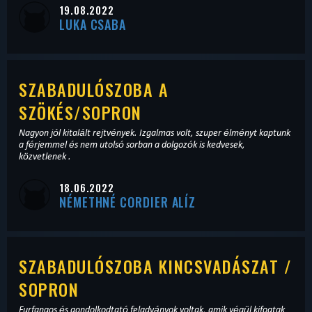
19.08.2022
LUKA CSABA
SZABADULÓSZOBA A
SZÖKÉS/SOPRON
Nagyon jól kitalált rejtvények. Izgalmas volt, szuper élményt kaptunk
a férjemmel és nem utolsó sorban a dolgozók is kedvesek,
közvetlenek .
18.06.2022
NÉMETHNÉ CORDIER ALÍZ
SZABADULÓSZOBA KINCSVADÁSZAT /
SOPRON
Furfangos és gondolkodtató feladványok voltak, amik végül kifogtak