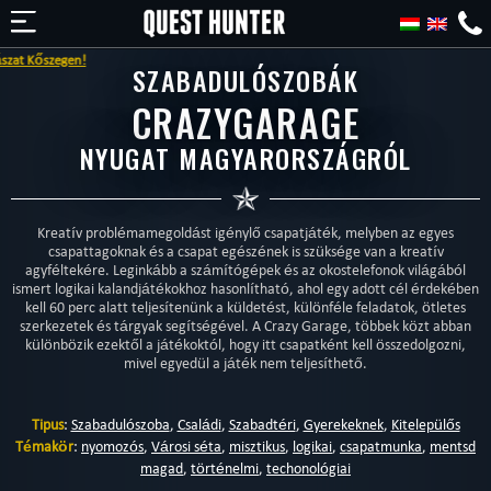
gen!
SZABADULÓSZOBÁK
CRAZYGARAGE
NYUGAT MAGYARORSZÁGRÓL
Kreatív problémamegoldást igénylő csapatjáték, melyben az egyes
csapattagoknak és a csapat egészének is szüksége van a kreatív
agyféltekére. Leginkább a számítógépek és az okostelefonok világából
ismert logikai kalandjátékokhoz hasonlítható, ahol egy adott cél érdekében
kell 60 perc alatt teljesítenünk a küldetést, különféle feladatok, ötletes
szerkezetek és tárgyak segítségével. A Crazy Garage, többek közt abban
különbözik ezektől a játékoktól, hogy itt csapatként kell összedolgozni,
mivel egyedül a játék nem teljesíthető.
Tipus
:
Szabadulószoba
,
Családi
,
Szabadtéri
,
Gyerekeknek
,
Kitelepülős
Témakör
:
nyomozós
,
Városi séta
,
misztikus
,
logikai
,
csapatmunka
,
mentsd
magad
,
történelmi
,
techonológiai