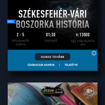
SZÉKESFEHÉR-VÁRI
BOSZORKA HISTÓRIA
2 - 5
01:30
13000
Ft
Résztvevők
Játékidő
Egy csapatjáték
száma
ára
OLVASS TOVÁBB
SZABADULNI AKAROK
|
TELJESÍTVE
10+