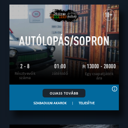
10+
AUTÓLOPÁS/SOPRON
2 - 8
01:00
13000 - 28000
Ft
Résztvevők
Játékidő
Egy csapatjáték
száma
ára
OLVASS TOVÁBB
SZABADULNI AKAROK
|
TELJESÍTVE