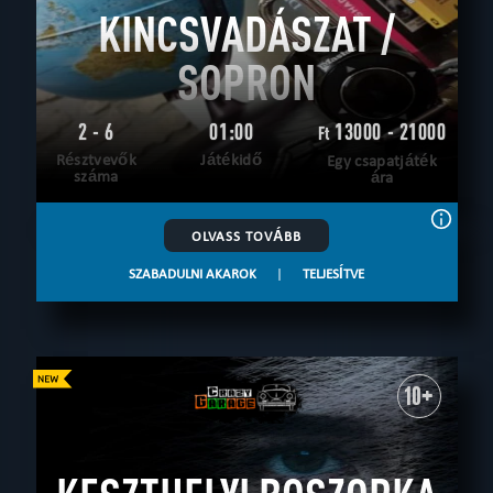
KINCSVADÁSZAT /
SOPRON
2 - 6
01:00
13000 - 21000
Ft
Résztvevők
Játékidő
Egy csapatjáték
száma
ára
OLVASS TOVÁBB
SZABADULNI AKAROK
|
TELJESÍTVE
10+