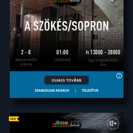
A SZÖKÉS/SOPRON
2 - 8
01:00
13000 - 28000
Ft
Résztvevők
Játékidő
Egy csapatjáték
száma
ára
OLVASS TOVÁBB
SZABADULNI AKAROK
|
TELJESÍTVE
12+