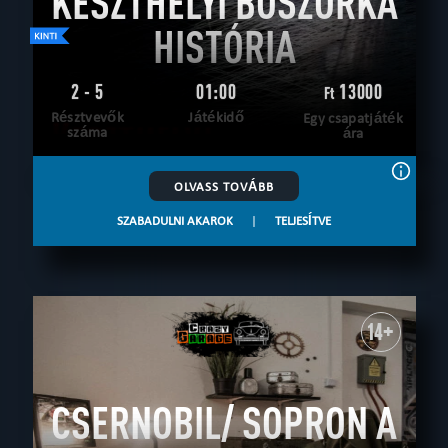
KESZTHELYI BOSZORKA
HISTÓRIA
2 - 5
01:00
13000
Ft
Résztvevők
Játékidő
Egy csapatjáték
száma
ára
OLVASS TOVÁBB
SZABADULNI AKAROK
|
TELJESÍTVE
14+
CSERNOBIL/ SOPRON A