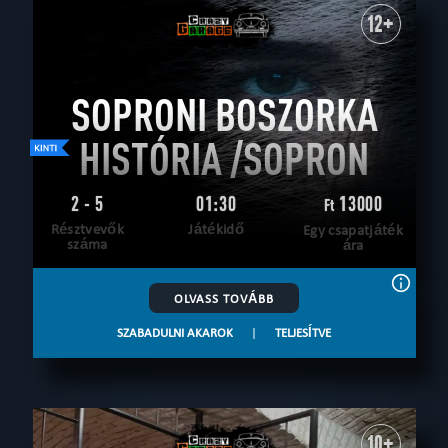
12+
SOPRONI BOSZORKA
HISTÓRIA /SOPRON
2 - 5
01:30
13000
Ft
Résztvevők
Játékidő
Egy csapatjáték
száma
ára
OLVASS TOVÁBB
SZABADULNI AKAROK
|
TELJESÍTVE
10+