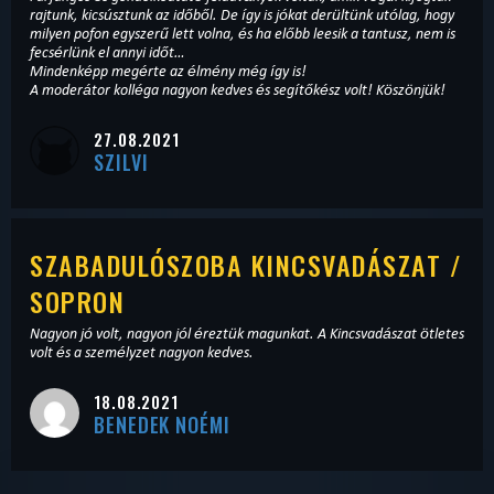
rajtunk, kicsúsztunk az időből. De így is jókat derültünk utólag, hogy
milyen pofon egyszerű lett volna, és ha előbb leesik a tantusz, nem is
fecsérlünk el annyi időt…
Mindenképp megérte az élmény még így is!
A moderátor kolléga nagyon kedves és segítőkész volt! Köszönjük!
27.08.2021
SZILVI
SZABADULÓSZOBA KINCSVADÁSZAT /
SOPRON
Nagyon jó volt, nagyon jól éreztük magunkat. A Kincsvadászat ötletes
volt és a személyzet nagyon kedves.
18.08.2021
BENEDEK NOÉMI