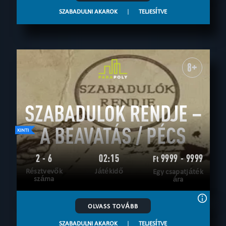
SZABADULNI AKAROK
|
TELJESÍTVE
8+
SZABADULOK RENDJE –
A BEAVATÁS / PÉCS
2 - 6
02:15
9999 - 9999
Ft
Résztvevők
Játékidő
Egy csapatjáték
száma
ára
OLVASS TOVÁBB
SZABADULNI AKAROK
|
TELJESÍTVE