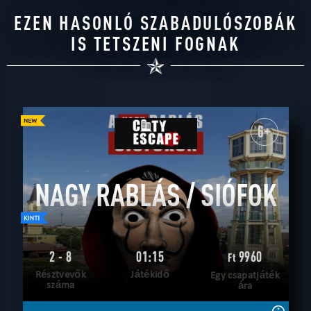
EZEN HASONLÓ SZABADULÓSZOBÁK
IS TETSZENI FOGNAK
6+
NAGY RABLÁS / SIÓFOK
2 - 8
01:15
9960
Ft
Résztvevők
Játékidő
Egy csapatjáték
száma
ára