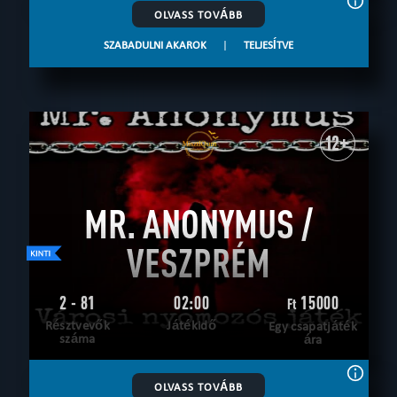
OLVASS TOVÁBB
SZABADULNI AKAROK
|
TELJESÍTVE
12+
MR. ANONYMUS /
VESZPRÉM
2 - 81
02:00
15000
Ft
Résztvevők
Játékidő
Egy csapatjáték
száma
ára
OLVASS TOVÁBB