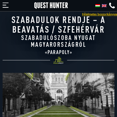
Félelmetes boszorkányvadászat Kő
SZABADULOK RENDJE – A
BEAVATÁS / SZFEHÉRVÁR
SZABADULÓSZOBA NYUGAT
MAGYARORSZÁGRÓL
«
PARAPOLY
»