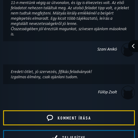
11-n mentünk végig az útvonalon, és így is élvezetes volt. Az első
feladatot nehezen találtuk meg. Az utolsó feladat tipp volt, a jeleket
nem tudtuk megfejteni. Mátyás király emlékénél a beígért
meglepetés elmaradt. Egy kicsit több tájékoztató, leírás a
megtalált nevezetességekről jó lenne.
Összességében jól éreztük magunkat, szívesen ajánlom másoknak
is.
Szani Anikó
Eredeti ötlet, jó szervezés, fifikás feladványok!
Izgalmas élmény, csak ajánlani tudom.
Fülöp Zsolt
KOMMENT ÍRÁSA
TELJESÍTVE