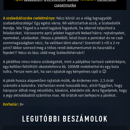
csapatmunka
A szabadulószoba cselekménye:
Nézz körül: ez a világ legnagyobb
szabadulószobája! Egy egész város. Mi változtattuk azzá, a Szabadulók
Rendje. Ma Téged is a rend tagjává fogadunk, ha sikerrel teljesíted a
feladatokat. Városszerte apró jeleket hagytunk Neked hátra: rejtvényeket,
nyomokat, utalásokat. Olvass a jelekből, kösd össze a pontokat és ne csak
szemmagasságban nézz, ha valóban látni akarsz! Szeretnél 1-ről a 2-re
jutni? Akkor szerezd meg a titkos rendi dokumentumot és használd a
fejedet!! Nézz és láss: oldd meg Székesfehérvárt!
A játékhoz nincs másra szükségetek, mint a pályához tartozó vaktérképre,
egy kellően feltöltött okostelefonra kb. 100MB mobilnettel és egy buta
tollra. Persze nem árt, ha van rajtatok egy kényelmes cipő is 😉
A játék hossza alapvetően rajtatok múlik, de érdemes min. 2,5 órát
számolni a kalandra. Várhatóan enné hosszabb lesz, attól függően, hogy
hányszor álltok meg nézelődni, kávézni, ebédelni stb. Arra figyeljetek, hogy
a jegy aktiválásától számítva max. 48 órátok van befejezni a játékot.
Korhatár:
8+
LEGUTÓBBI BESZÁMOLOK