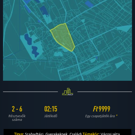
2 - 6
02:15
Ft
9999
Résztvevők
Játékidő
Egy csapatjáték ára
*
száma
Tipus
:
Szabadtéri
,
Gyerekeknek
,
Családi
Témakör
:
Városi séta
,