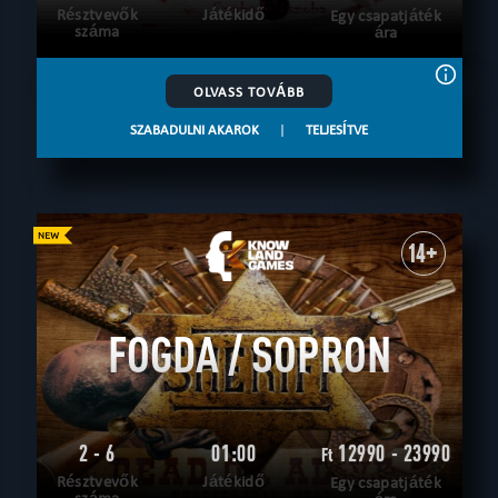
Résztvevők
Játékidő
Egy csapatjáték
száma
ára
OLVASS TOVÁBB
SZABADULNI AKAROK
|
TELJESÍTVE
14+
FOGDA / SOPRON
2 - 6
01:00
12990 - 23990
Ft
Résztvevők
Játékidő
Egy csapatjáték
száma