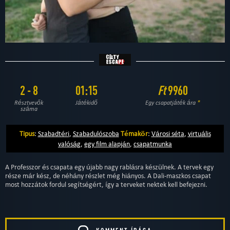
2 - 8
01:15
Ft
9960
Résztvevők
Játékidő
Egy csapatjáték ára
*
száma
Tipus
:
Szabadtéri
,
Szabadulószoba
Témakör
:
Városi séta
,
virtuális
valóság
,
egy film alapján
,
csapatmunka
A Professzor és csapata egy újabb nagy rablásra készülnek. A tervek egy
része már kész, de néhány részlet még hiányos. A Dali-maszkos csapat
most hozzátok fordul segítségért, így a terveket nektek kell befejezni.