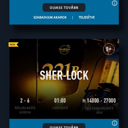
OLVASS TOVÁBB
SZABADULNI AKAROK
|
TELJESÍTVE
9+
SHER-LOCK
2 - 6
01:00
14000 - 27000
Ft
Résztvevők
Játékidő
Egy csapatjáték
száma
ára
OLVASS TOVÁBB