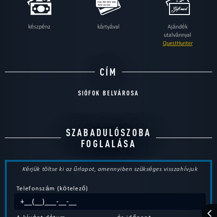
készpénz
kártyával
Ajándék
utalvánnyal
QuestHunter
CÍM
SIÓFOK BELVÁROSA
SZABADULÓSZOBA
FOGLALÁSA
Kérjük töltse ki az űrlapot, amennyiben szükséges visszahívjuk
Telefonszám (kötelező)
A kívánt dátum
és időpont