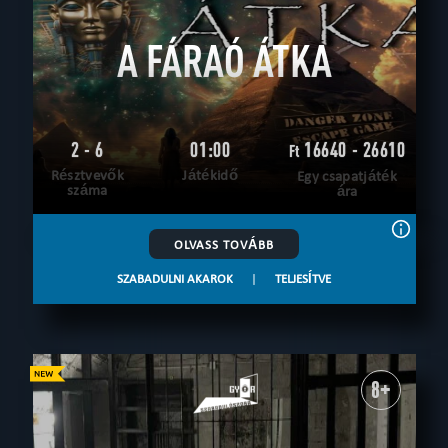
A FÁRAÓ ÁTKA
2 - 6
01:00
16640 - 26610
Ft
Résztvevők
Játékidő
Egy csapatjáték
száma
ára
OLVASS TOVÁBB
SZABADULNI AKAROK
|
TELJESÍTVE
8+