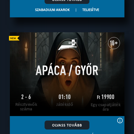
SZABADULNI AKAROK
|
TELJESÍTVE
16+
APÁCA / GYŐR
2 - 6
01:10
19900
Ft
Résztvevők
Játékidő
Egy csapatjáték
száma
ára
OLVASS TOVÁBB