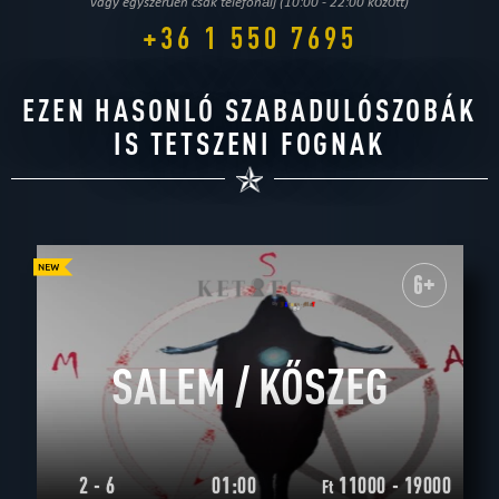
vagy egyszerűen csak telefonálj (10:00 - 22:00 között)
+36 1 550 7695
EZEN HASONLÓ SZABADULÓSZOBÁK
IS TETSZENI FOGNAK
6+
SALEM / KŐSZEG
2 - 6
01:00
11000 - 19000
Ft