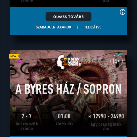
ára
OLVASS TOVÁBB
SZABADULNI AKAROK
|
TELJESÍTVE
14+
A BYRES HÁZ / SOPRON
2 - 7
01:00
12990 - 24990
Ft
Résztvevők
Játékidő
Egy csapatjáték
száma
ára