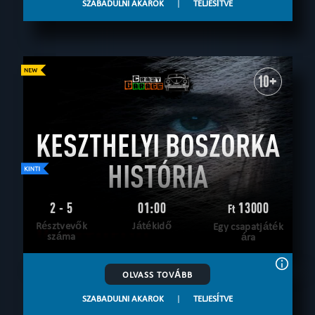
SZABADULNI AKAROK
|
TELJESÍTVE
10+
KESZTHELYI BOSZORKA
HISTÓRIA
2 - 5
01:00
13000
Ft
Résztvevők
Játékidő
Egy csapatjáték
száma
ára
OLVASS TOVÁBB
SZABADULNI AKAROK
|
TELJESÍTVE