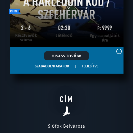
A HARLEQUIN KÓD /
SZFEHÉRVÁR
2 - 6
02:30
9999
Ft
Résztvevők
Játékidő
Egy csapatjáték
száma
ára
OLVASS TOVÁBB
SZABADULNI AKAROK
|
TELJESÍTVE
CÍM
Siófok Belvárosa