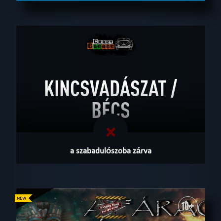
KINCSVADÁSZAT /
BÉCS
a szabadulószoba zárva
10+