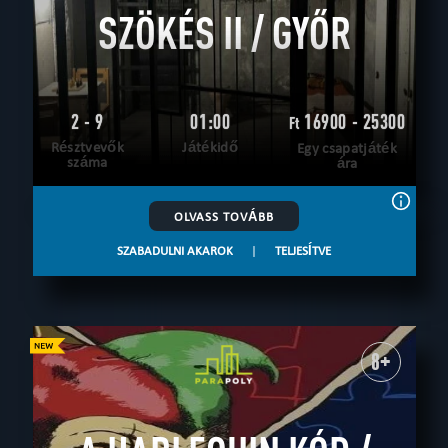
SZÖKÉS II / GYŐR
2 - 9
01:00
16900 - 25300
Ft
Résztvevők
Játékidő
Egy csapatjáték
száma
ára
OLVASS TOVÁBB
SZABADULNI AKAROK
|
TELJESÍTVE
8+