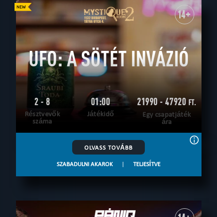
14+
UFO: A SÖTÉT INVÁZIÓ
2 - 8
01:00
21990 - 47920
FT.
Résztvevők
Játékidő
Egy csapatjáték
száma
ára
OLVASS TOVÁBB
SZABADULNI AKAROK
|
TELJESÍTVE