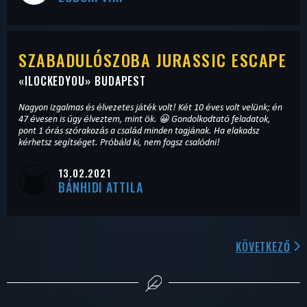
SZABADULÓSZOBA JURASSIC ESCAPE
«
ILOCKEDYOU
» BUDAPEST
Nagyon izgalmas és élvezetes játék volt! Két 10 éves volt velünk; én
47 évesen is úgy élveztem, mint ök. 😀 Gondolkodtató feladatok,
pont 1 órás szórakozás a család minden tagjának. Ha elakadsz
kérhetsz segítséget. Próbáld ki, nem fogsz csalódni!
13.02.2021
BÁNHIDI ATTILA
KÖVETKEZŐ