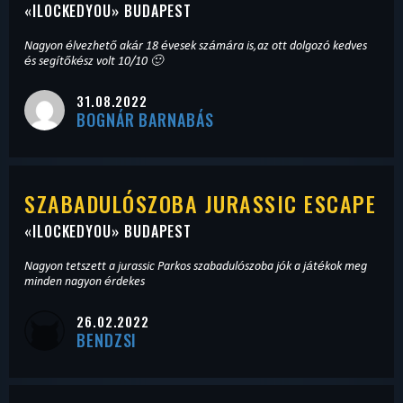
«
ILOCKEDYOU
» BUDAPEST
Nagyon élvezhető akár 18 évesek számára is,az ott dolgozó kedves
és segítőkész volt 10/10 🙂
31.08.2022
BOGNÁR BARNABÁS
SZABADULÓSZOBA JURASSIC ESCAPE
«
ILOCKEDYOU
» BUDAPEST
Nagyon tetszett a jurassic Parkos szabadulószoba jók a játékok meg
minden nagyon érdekes
26.02.2022
BENDZSI