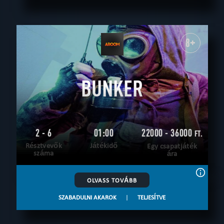
8+
BUNKER
2 - 6
01:00
22000 - 36000
FT.
Résztvevők
Játékidő
Egy csapatjáték
száma
ára
OLVASS TOVÁBB
SZABADULNI AKAROK
|
TELJESÍTVE