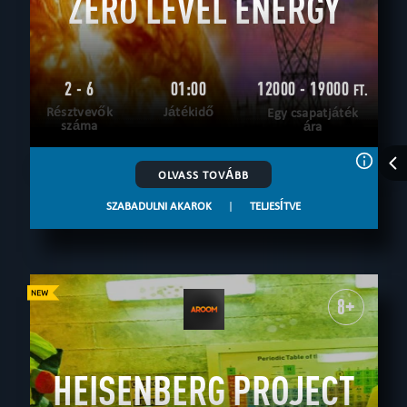
ZERO LEVEL ENERGY
2 - 6
01:00
12000 - 19000
FT.
Résztvevők
Játékidő
Egy csapatjáték
száma
ára
OLVASS TOVÁBB
SZABADULNI AKAROK
|
TELJESÍTVE
8+
HEISENBERG PROJECT