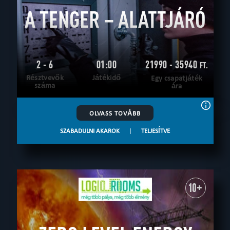
A TENGER – ALATTJÁRÓ
2 - 6
01:00
21990 - 35940
FT.
Résztvevők
Játékidő
Egy csapatjáték
száma
ára
OLVASS TOVÁBB
SZABADULNI AKAROK
|
TELJESÍTVE
10+