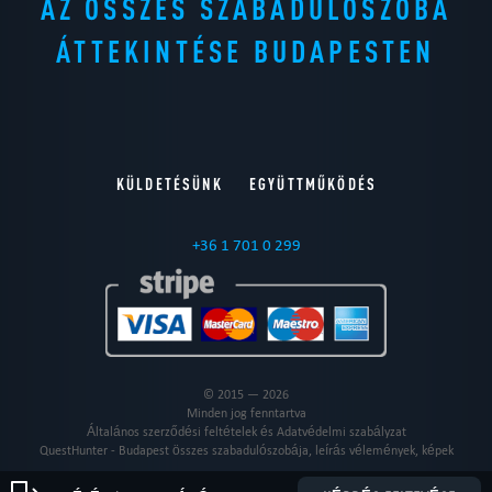
AZ ÖSSZES SZABADULÓSZOBA
ÁTTEKINTÉSE BUDAPESTEN
KÜLDETÉSÜNK
EGYÜTTMŰKÖDÉS
+36 1 701 0 299
© 2015 — 2026
Minden jog fenntartva
Általános szerződési feltételek és Adatvédelmi szabályzat
QuestHunter - Budapest összes szabadulószobája, leírás vélemények, képek