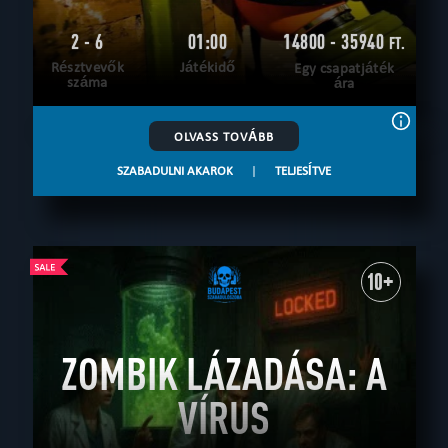
2 - 6
01:00
14800 - 35940
FT.
Résztvevők
Játékidő
Egy csapatjáték
száma
ára
OLVASS TOVÁBB
SZABADULNI AKAROK
|
TELJESÍTVE
10+
ZOMBIK LÁZADÁSA: A
VÍRUS