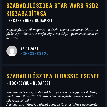
SZABADULÓSZOBA STAR WARS R2D2
KISZABADÍTÁSA
«
ESCAPE ZONE
» BUDAPEST
Nagyon jól éreztük magunkat, a díszlet remek, mindenkit lekötött a
játék. A játékmester is profin végezte a dolgát, gyorsan elszaladt az
az 1 óra.
02.11.2021
+36XXXXXXX22
SZABADULÓSZOBA JURASSIC ESCAPE
«
ILOCKEDYOU
» BUDAPEST
Rengeteg a feladat, amiből sok bizony csak segítséggel ment. Pedig
szerintem a fiaim (13, 14) remekeltek, és a játékmester szerint is
„ügyesek voltunk”.
A feladatok ötletesek, a díszlet egészen jó, a technika is nagyszerűen