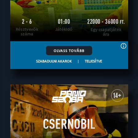
2 - 6
01:00
22000 - 36000
FT.
Résztvevők
Játékidő
Egy csapatjáték
száma
ára
OLVASS TOVÁBB
SZABADULNI AKAROK
|
TELJESÍTVE
14+
CSERNOBIL