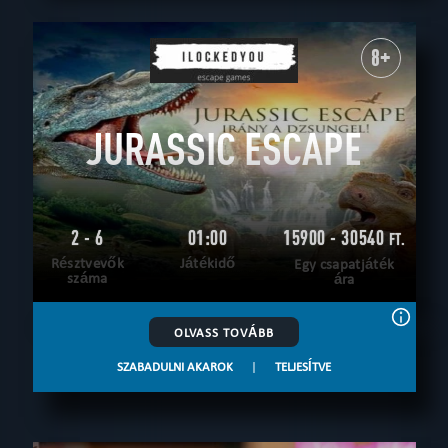
8+
JURASSIC ESCAPE
2 - 6
01:00
15900 - 30540
FT.
Résztvevők
Játékidő
Egy csapatjáték
száma
ára
OLVASS TOVÁBB
SZABADULNI AKAROK
|
TELJESÍTVE