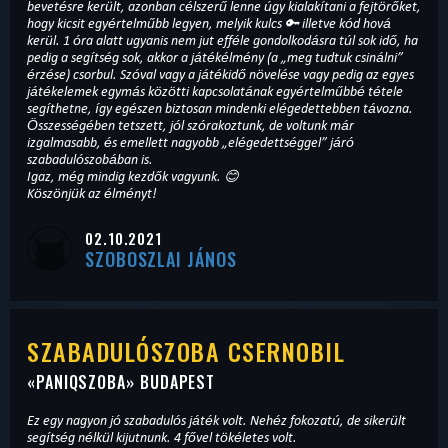
bevetésre került, azonban célszerű lenne úgy kialakítani a fejtörőket,
hogy kicsit egyértelműbb legyen, melyik kulcs 🔑 illetve kód hová
kerül. 1 óra alatt ugyanis nem jut efféle gondolkodásra túl sok idő, ha
pedig a segítség sok, akkor a játékélmény (a „meg tudtuk csinálni”
érzése) csorbul. Szóval vagy a játékidő növelése vagy pedig az egyes
játékelemek egymás közötti kapcsolatának egyértelműbbé tétele
segíthetne, így egészen biztosan mindenki elégedettebben távozna.
Összességében tetszett, jól szórakoztunk, de voltunk már
izgalmasabb, és emellett nagyobb „elégedettséggel” járó
szabadulószobában is.
Igaz, még mindig kezdők vagyunk. 😊
Köszönjük az élményt!
02.10.2021
SZOBOSZLAI JÁNOS
SZABADULÓSZOBA CSERNOBIL
«
PANIQSZOBA
» BUDAPEST
Ez egy nagyon jó szabadulós játék volt. Nehéz fokozatú, de sikerült
segítség nélkül kijutnunk. 4 fővel tökéletes volt.