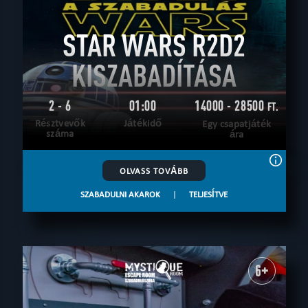
STAR WARS R2D2
KISZABADÍTÁSA
2 - 6
01:00
14000 - 28500
FT.
Résztvevők
Játékidő
Egy csapatjáték
száma
ára
OLVASS TOVÁBB
SZABADULNI AKAROK
|
TELJESÍTVE
6+