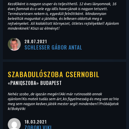
Kezdőként is nagyon szuper és teljesíthető. 12 éves lányomnak, 16
éves fiamnak és a vele egy idős haverjának is nagyon tetszett.
Természetesen nekem is, egyedüli felnőttként. Mindannyian
beleéltük magunkat a játékba, és lelkesen oldottuk meg a
rejtvényeket. Jól kialakított környezet, ötletes rejtélyekkel! Ajánlom
mindenkinek! Köszi az élményt!
28.07.2021
SCHLESSER GÁBOR ANTAL
SZABADULÓSZOBA CSERNOBIL
«
PANIQSZOBA
» BUDAPEST
Nehéz szoba ,de igazán megéri!Aki már rutinosabb annak
ajánlom!Kis matek tudás sem árt,kis figyelmesség és meg van az!Ha
meg sem nagyon kedves játék mester segít mindenben!!Próbáljatok
ki!BokyViki
18.03.2021
ZOBOKI VIKI