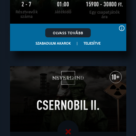
2 - 7
01:00
15900 - 30800
FT.
Résztvevők
Játékidő
Egy csapatjáték
száma
ára
OLVASS TOVÁBB
SZABADULNI AKAROK
|
TELJESÍTVE
10+
CSERNOBIL II.