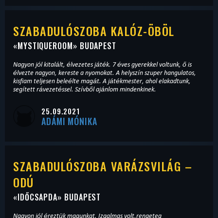
SZABADULÓSZOBA KALÓZ-ÖBÖL
«
MYSTIQUEROOM
» BUDAPEST
Nagyon jól kitalált, élvezetes játék. 7 éves gyerekkel voltunk, ő is
élvezte nagyon, kereste a nyomokat. A helyszín szuper hangulatos,
kisfiam teljesen beleélte magát. A játékmester, ahol elakadtunk,
segített rávezetéssel. Szívből ajánlom mindenkinek.
25.09.2021
ADÁMI MÓNIKA
SZABADULÓSZOBA VARÁZSVILÁG –
ODÚ
«
IDŐCSAPDA
» BUDAPEST
Nagyon jól éreztük magunkat. Izgalmas volt,rengeteg