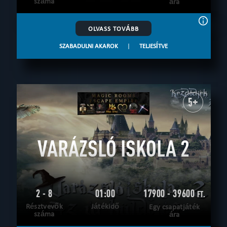
száma
ára
OLVASS TOVÁBB
SZABADULNI AKAROK
|
TELJESÍTVE
5+
VARÁZSLÓ ISKOLA 2
2 - 8
01:00
17900 - 39600
FT.
Résztvevők
Játékidő
Egy csapatjáték
száma
ára