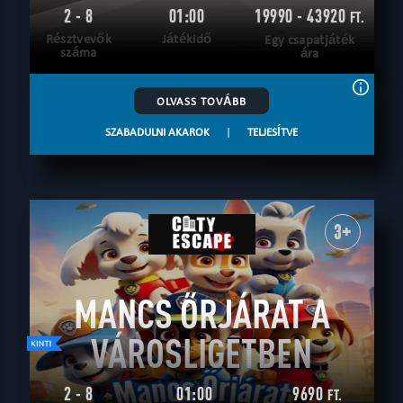
2 - 8
01:00
19990 - 43920
FT.
Résztvevők
Játékidő
Egy csapatjáték
száma
ára
OLVASS TOVÁBB
SZABADULNI AKAROK
|
TELJESÍTVE
3+
MANCS ŐRJÁRAT A
VÁROSLIGETBEN
2 - 8
01:00
9690
FT.