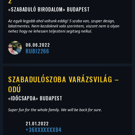
2
«
SZABADULÓ BIRODALOM
» BUDAPEST
Az egyik legjobb ahol voltunk eddig! 5 szoba van, szuper design,
lakatmentes. Nem kezdoknek valo szerintem, viszont nem is olyan
nehez hogy ne lehessen teljesiteni segitseg nelkul.
06.06.2022
RUBI2266
SZABADULÓSZOBA VARÁZSVILÁG –
ODÚ
«
IDŐCSAPDA
» BUDAPEST
Super fun for the whole family. We will be back for sure.
21.01.2022
+36XXXXXXX84