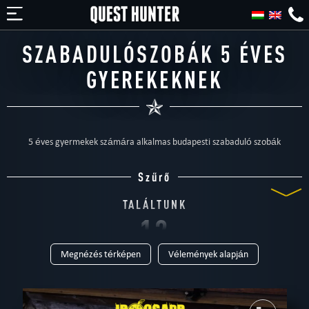
SZABADULÓSZOBÁK 5 ÉVES
GYEREKEKNEK
5 éves gyermekek számára alkalmas budapesti szabaduló szobák
Szűrő
TALÁLTUNK
12
Megnézés térképen
Vélemények alapján
SZABADULÓSZOBÁT
TÍPUS
Mind
Szabadulószoba
Otthoni
Gyerekeknek
Családi