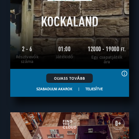
KOCKALAND
2 - 6
01:00
12000 - 19000
FT.
Résztvevők
Játékidő
Egy csapatjáték
száma
ára
OLVASS TOVÁBB
SZABADULNI AKAROK
|
TELJESÍTVE
0+