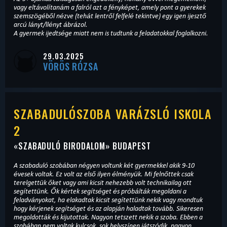
vagy eltávolítanám a falról azt a fényképet, amely pont a gyerekek
szemszögéből nézve (tehát lentről felfelé tekintve) egy igen ijesztő
arcú lányt/llényt ábrázol.
A gyermek ijedtsége miatt nem is tudtunk a feladatokkal foglalkozni.
29.03.2025
VÖRÖS RÓZSA
SZABADULÓSZOBA VARÁZSLÓ ISKOLA
2
«
SZABADULÓ BIRODALOM
» BUDAPEST
A szabaduló szobában négyen voltunk két gyermekkel akik 9-10
évesek voltak. Ez volt az első ilyen élményük. Mi felnőttek csak
terelgettük őket vagy ami kicsit nehezebb volt technikailag ott
segítettünk. Ők kértek segítséget és próbálták megoldani a
feladványokat, ha elakadtak kicsit segítettünk nekik vagy mondtuk
hogy kérjenek segítséget és az alapján haladtak tovább. Sikeresen
megoldották és kijutottak. Nagyon tetszett nekik a szoba. Ebben a
szobában nem voltak kulcsok, sok helyszínen játszódik, nagyon