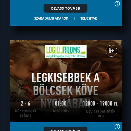
OLVASS TOVÁBB
SZABADULNI AKAROK
|
TELJESÍTVE
6+
LEGKISEBBEK A
BÖLCSEK KÖVE
NYOMÁBAN
2 - 6
01:00
12000 - 19000
FT.
Résztvevők
Játékidő
Egy csapatjáték
száma
ára
OLVASS TOVÁBB