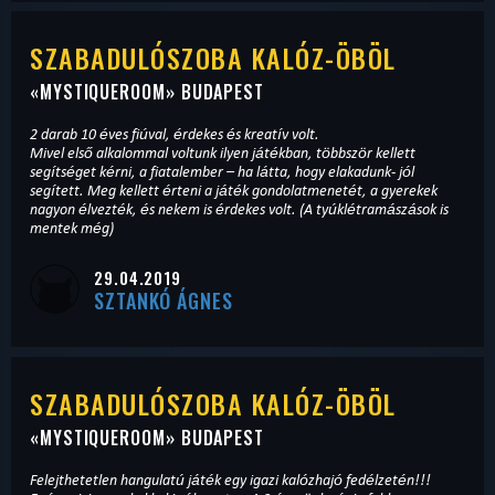
SZABADULÓSZOBA KALÓZ-ÖBÖL
«
MYSTIQUEROOM
» BUDAPEST
2 darab 10 éves fiúval, érdekes és kreatív volt.
Mivel első alkalommal voltunk ilyen játékban, többször kellett
segítséget kérni, a fiatalember – ha látta, hogy elakadunk- jól
segített. Meg kellett érteni a játék gondolatmenetét, a gyerekek
nagyon élvezték, és nekem is érdekes volt. (A tyúklétramászások is
mentek még)
29.04.2019
SZTANKÓ ÁGNES
SZABADULÓSZOBA KALÓZ-ÖBÖL
«
MYSTIQUEROOM
» BUDAPEST
Felejthetetlen hangulatú játék egy igazi kalózhajó fedélzetén!!!