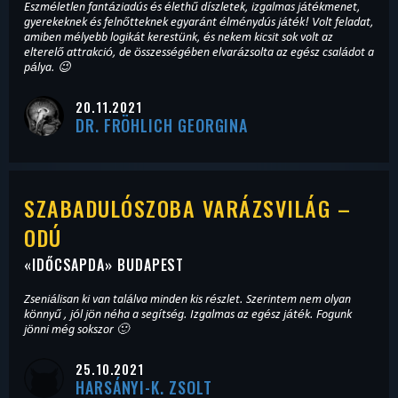
Eszméletlen fantáziadús és élethű díszletek, izgalmas játékmenet,
gyerekeknek és felnőtteknek egyaránt élménydús játék! Volt feladat,
amiben mélyebb logikát kerestünk, és nekem kicsit sok volt az
elterelő attrakció, de összességében elvarázsolta az egész családot a
pálya. 😉
20.11.2021
DR. FRÖHLICH GEORGINA
SZABADULÓSZOBA VARÁZSVILÁG –
ODÚ
«
IDŐCSAPDA
» BUDAPEST
Zseniálisan ki van találva minden kis részlet. Szerintem nem olyan
könnyű , jól jön néha a segítség. Izgalmas az egész játék. Fogunk
jönni még sokszor 🙂
25.10.2021
HARSÁNYI-K. ZSOLT