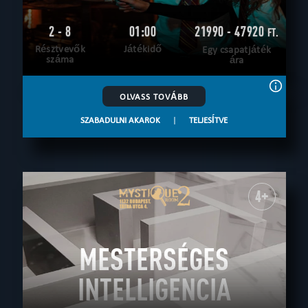
2 - 8
01:00
21990 - 47920
FT.
Résztvevők
Játékidő
Egy csapatjáték
száma
ára
OLVASS TOVÁBB
SZABADULNI AKAROK
|
TELJESÍTVE
4+
MESTERSÉGES
INTELLIGENCIA