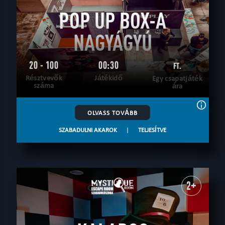
POP UP BOX-A
NAGYÁGYÚ
20 - 100
00:30
FT.
Résztvevők
Játékidő
Egy csapatjáték
száma
ára
OLVASS TOVÁBB
SZABADULNI AKAROK
|
TELJESÍTVE
2+