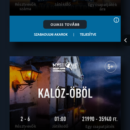
Résztvevők
Játékidő
Egy csapatjáték
száma
ára
OLVASS TOVÁBB
SZABADULNI AKAROK
|
TELJESÍTVE
5+
KALÓZ-ÖBÖL
2 - 6
01:00
21990 - 35940
FT.
Résztvevők
Játékidő
Egy csapatjáték