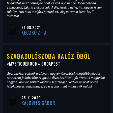
feladattal,kicsit nehéz,de pont ez volt a jó benne. Jól érhetően
elmagyarázták,ha elakadtunk. A díszletek,a helyszín,nagyon ki van
találva. Tuti nem utoljára jártunk itt. Alig várom a következő
alkalmat.
21.08.2021
KECZKÓ ZITA
SZABADULÓSZOBA KALÓZ-ÖBÖL
«
MYSTIQUEROOM
» BUDAPEST
Gyerekekkel voltunk a pályán, nagyon élvezték! A legtöbb feladat
szerintem felnőttként is igazán élvezhező volt, jól éreztük magunkat
nagyon. Amikor kellett kaptunk segítséget, kedves és profi volt a
játékmester. Iugalmas, szép a szoba, mint mindegyik náluk!
25.11.2020
KALOVITS GÁBOR