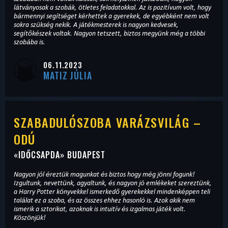
látványosak a szobák, ötletes feladatokkal. Az is pozitívum volt, hogy
bármennyi segítséget kérhettek a gyerekek, de egyébként nem volt
sokra szükség nekik. A játékmesterek is nagyon kedvesek,
segítőkészek voltak. Nagyon tetszett, biztos megyünk még a többi
szobába is.
06.11.2023
MATIZ JÚLIA
SZABADULÓSZOBA VARÁZSVILÁG –
ODÚ
«
IDŐCSAPDA
» BUDAPEST
Nagyon jól éreztük magunkat és biztos hogy még jönni fogunk!
Izgultunk, nevettünk, agyaltunk, és nagyon jó emlékeket szereztünk,
a Harry Potter könyvekkel ismerkedő gyerekekkel mindenképpen teli
találat ez a szoba, és az összes ehhez hasonló is. Azok akik nem
ismerik a sztorikat, azoknak is intuitív és izgalmas játék volt.
Köszönjük!