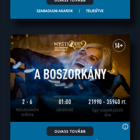
SZABADULNI AKAROK
|
TELJESÍTVE
14+
A BOSZORKÁNY
2 - 6
01:00
21990 - 35940
FT.
Résztvevők
Játékidő
Egy csapatjáték
száma
ára
OLVASS TOVÁBB