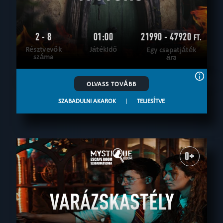
2 - 8
01:00
21990 - 47920
FT.
Résztvevők
Játékidő
Egy csapatjáték
száma
ára
OLVASS TOVÁBB
SZABADULNI AKAROK
|
TELJESÍTVE
0+
VARÁZSKASTÉLY