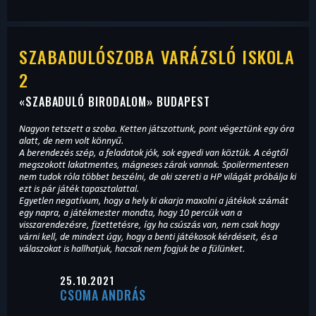
SZABADULÓSZOBA VARÁZSLÓ ISKOLA
2
«
SZABADULÓ BIRODALOM
» BUDAPEST
Nagyon tetszett a szoba. Ketten játszottunk, pont végeztünk egy óra
alatt, de nem volt könnyű.
A berendezés szép, a feladatok jók, sok egyedi van köztük. A cégtől
megszokott lakatmentes, mágneses zárak vannak. Spoilermentesen
nem tudok róla többet beszélni, de aki szereti a HP világát próbálja ki
ezt is pár játék tapasztalattal.
Egyetlen negatívum, hogy a hely ki akarja maxolni a játékok számát
egy napra, a játékmester mondta, hogy 10 percük van a
visszarendezésre, fizettetésre, így ha csúszás van, nem csak hogy
várni kell, de mindezt úgy, hogy a benti játékosok kérdéseit, és a
válaszokat is hallhatjuk, hacsak nem fogjuk be a fülünket.
25.10.2021
CSOMA ANDRÁS