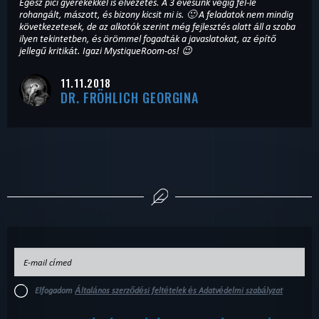
Egész pici gyerekekkel is élvezetes. A 3 évesünk végig fel-le
rohangált, mászott, és bizony kicsit mi is. 🙂 A feladatok nem mindig
következetesek, de az alkotók szerint még fejlesztés alatt áll a szoba
ilyen tekintetben, és örömmel fogadták a javaslatokat, az építő
jellegű kritikát. Igazi MystiqueRoom-os! 😉
11.11.2018
DR. FRÖHLICH GEORGINA
Elfogadom
Általános szerződési feltételek és Adatvédelmi szabályzat