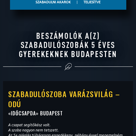
SZABADULNI AKAROK
|
TELJESÍTVE
BESZÁMOLÓK A(Z)
SZABADULÓSZOBÁK 5 ÉVES
GYEREKEKNEK BUDAPESTEN
SZABADULÓSZOBA VARÁZSVILÁG –
ODÚ
«
IDŐCSAPDA
» BUDAPEST
A csapat segítőkész volt.
A szoba nagyon nem tetszett.
Az 5+ ajánlás túlságosan engedékeny, néhány évvel megemelném,