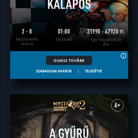
KALAPOS
2 - 8
01:00
21990 - 47920
FT.
Résztvevők
Játékidő
Egy csapatjáték
száma
ára
OLVASS TOVÁBB
SZABADULNI AKAROK
|
TELJESÍTVE
4+
A GYŰRŰ