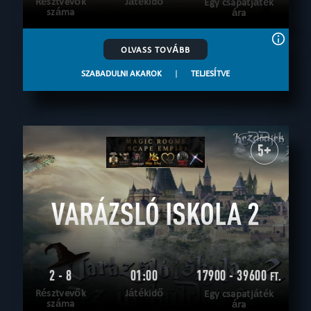
Résztvevők
Játékidő
Egy csapatjáték
száma
ára
OLVASS TOVÁBB
SZABADULNI AKAROK
|
TELJESÍTVE
5+
VARÁZSLÓ ISKOLA 2
2 - 8
01:00
17900 - 39600
FT.
Résztvevők
Játékidő
Egy csapatjáték
száma
ára