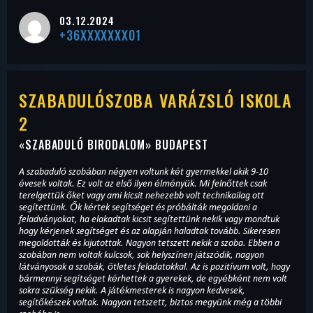
03.12.2024
+36XXXXXXX01
SZABADULÓSZOBA VARÁZSLÓ ISKOLA
2
«
SZABADULÓ BIRODALOM
» BUDAPEST
A szabaduló szobában négyen voltunk két gyermekkel akik 9-10
évesek voltak. Ez volt az első ilyen élményük. Mi felnőttek csak
terelgettük őket vagy ami kicsit nehezebb volt technikailag ott
segítettünk. Ők kértek segítséget és próbálták megoldani a
feladványokat, ha elakadtak kicsit segítettünk nekik vagy mondtuk
hogy kérjenek segítséget és az alapján haladtak tovább. Sikeresen
megoldották és kijutottak. Nagyon tetszett nekik a szoba. Ebben a
szobában nem voltak kulcsok, sok helyszínen játszódik, nagyon
látványosak a szobák, ötletes feladatokkal. Az is pozitívum volt, hogy
bármennyi segítséget kérhettek a gyerekek, de egyébként nem volt
sokra szükség nekik. A játékmesterek is nagyon kedvesek,
segítőkészek voltak. Nagyon tetszett, biztos megyünk még a többi