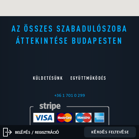
AZ ÖSSZES SZABADULÓSZOBA
ÁTTEKINTÉSE BUDAPESTEN
KÜLDETÉSÜNK
EGYÜTTMŰKÖDÉS
+36 1 701 0 299
KÉRDÉS FELTEVÉSE
BELÉPÉS
/
REGISZTRÁCIÓ
© 2015 — 2026