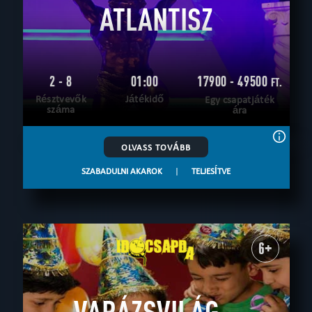
ATLANTISZ
2 - 8
01:00
17900 - 49500
FT.
Résztvevők
Játékidő
Egy csapatjáték
száma
ára
OLVASS TOVÁBB
SZABADULNI AKAROK
|
TELJESÍTVE
6+
VARÁZSVILÁG –