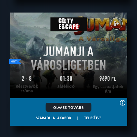
6+
JUMANJI A
VÁROSLIGETBEN
2 - 8
01:30
9690
FT.
Résztvevők
Játékidő
Egy csapatjáték
száma
ára
OLVASS TOVÁBB
SZABADULNI AKAROK
|
TELJESÍTVE