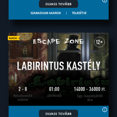
OLVASS TOVÁBB
SZABADULNI AKAROK
|
TELJESÍTVE
12+
LABIRINTUS KASTÉLY
2 - 8
01:00
14000 - 36000
FT.
Résztvevők
Játékidő
Egy csapatjáték
száma
ára
OLVASS TOVÁBB