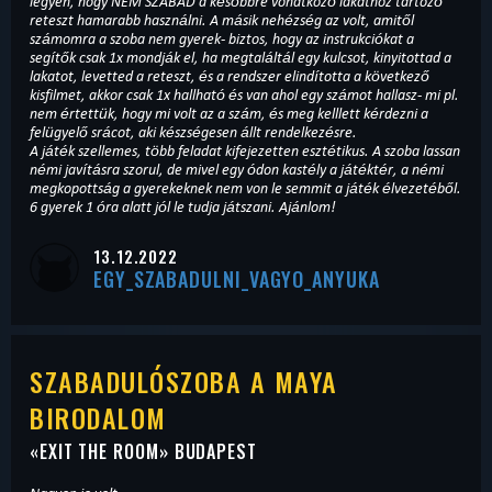
legyen, hogy NEM SZABAD a későbbre vonatkozó lakathoz tartozó
reteszt hamarabb használni. A másik nehézség az volt, amitől
számomra a szoba nem gyerek- biztos, hogy az instrukciókat a
segítők csak 1x mondják el, ha megtaláltál egy kulcsot, kinyitottad a
lakatot, levetted a reteszt, és a rendszer elindította a következő
kisfilmet, akkor csak 1x hallható és van ahol egy számot hallasz- mi pl.
nem értettük, hogy mi volt az a szám, és meg kelllett kérdezni a
felügyelő srácot, aki készségesen állt rendelkezésre.
A játék szellemes, több feladat kifejezetten esztétikus. A szoba lassan
némi javításra szorul, de mivel egy ódon kastély a játéktér, a némi
megkopottság a gyerekeknek nem von le semmit a játék élvezetéből.
6 gyerek 1 óra alatt jól le tudja játszani. Ajánlom!
13.12.2022
EGY_SZABADULNI_VAGYO_ANYUKA
SZABADULÓSZOBA A MAYA
BIRODALOM
«
EXIT THE ROOM
» BUDAPEST