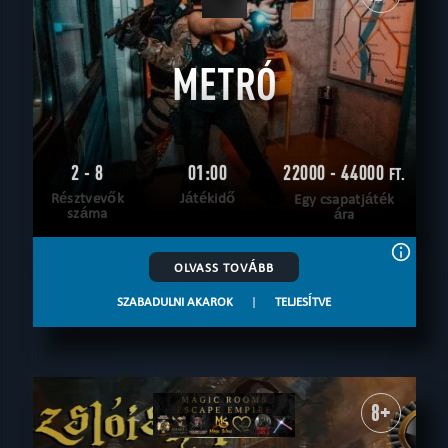
METRÓ
2 - 8
01:00
22000 - 44000
FT.
Résztvevők
Játékidő
Egy csapatjáték
száma
ára
OLVASS TOVÁBB
SZABADULNI AKAROK
|
TELJESÍTVE
8+