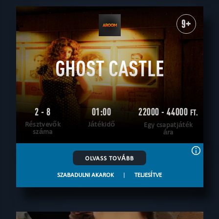
9+
GHOST CASTLE
2 - 8
01:00
22000 - 44000
FT.
Résztvevők
Játékidő
Egy csapatjáték
száma
ára
OLVASS TOVÁBB
SZABADULNI AKAROK
|
TELJESÍTVE