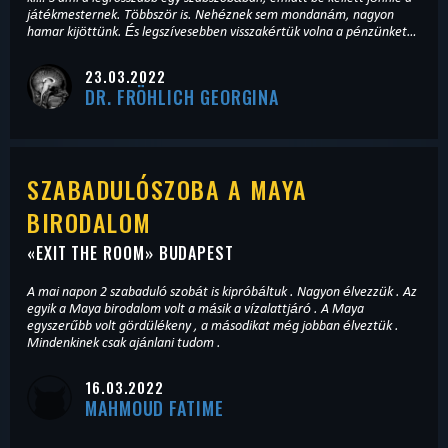
játékmesternek. Többször is. Nehéznek sem mondanám, nagyon
hamar kijöttünk. És legszívesebben visszakértük volna a pénzünket…
23.03.2022
DR. FRÖHLICH GEORGINA
SZABADULÓSZOBA A MAYA
BIRODALOM
«
EXIT THE ROOM
» BUDAPEST
A mai napon 2 szabaduló szobát is kipróbáltuk . Nagyon élvezzük . Az
egyik a Maya birodalom volt a másik a vízalattjáró . A Maya
egyszerűbb volt gördülékeny , a másodikat még jobban élveztük .
Mindenkinek csak ajánlani tudom .
16.03.2022
MAHMOUD FATIME