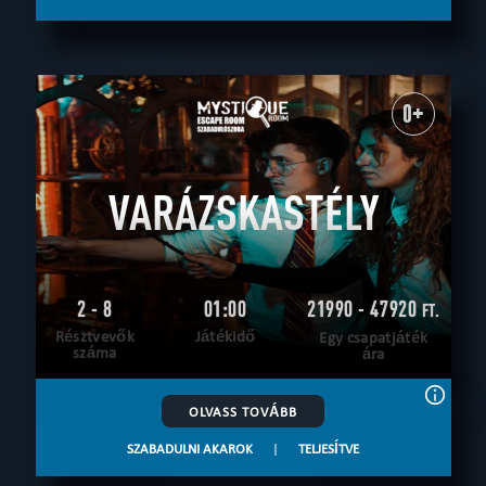
0+
VARÁZSKASTÉLY
2 - 8
01:00
21990 - 47920
FT.
Résztvevők
Játékidő
Egy csapatjáték
száma
ára
OLVASS TOVÁBB
SZABADULNI AKAROK
|
TELJESÍTVE