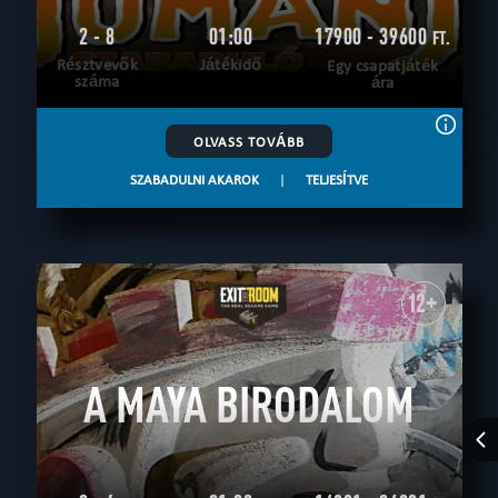
2 - 8
01:00
17900 - 39600
FT.
Résztvevők
Játékidő
Egy csapatjáték
száma
ára
OLVASS TOVÁBB
SZABADULNI AKAROK
|
TELJESÍTVE
12+
A MAYA BIRODALOM