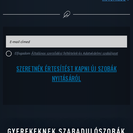
Elfogadom
Általános szerződési feltételek és Adatvédelmi szabályzat
SZERETNÉK ÉRTESÍTÉST KAPNI ÚJ SZOBÁK
NYITÁSÁRÓL
GYEREKEKNEK SZABADULÓSZOBÁK