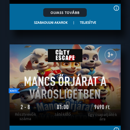
OLVASS TOVÁBB
SZABADULNI AKAROK
|
TELJESÍTVE
3+
MANCS ŐRJÁRAT A
VÁROSLIGETBEN
2 - 8
01:00
9690
FT.
Résztvevők
Játékidő
Egy csapatjáték
száma
ára