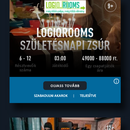
9+
LOGIQROOMS
SZÜLETÉSNAPI ZSÚR
6 - 12
03:00
49000 - 88000
FT.
Résztvevők
Játékidő
Egy csapatjáték
száma
ára
OLVASS TOVÁBB
SZABADULNI AKAROK
|
TELJESÍTVE
12+