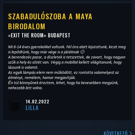
SZABADULÓSZOBA A MAYA
BIRODALOM
«
EXIT THE ROOM
» BUDAPEST
Mi 6-14 éves gyerekekkel voltunk. Fél óra alatt kijutottunk, kicsit meg
is lepődtünk, hogy már vége is a játéknak 🙁
A berendezés pazar, a díszletek is tetszettek, de zavart, hogy nagyon
szűk a hely és sötét van. Végig a mobillal kellett világítanunk, hogy
lássunk is valamit.
Az egyik lámpás elem nem működött, ez rontotta valamelyest az
élményt, remélem, hamar megjavítják.
Én túl könnyűnek éreztem, lehet, hogy ha kevesebben megyünk,
nehezebb lett volna.
14.02.2022
LILLA
KÖVETKEZŐ