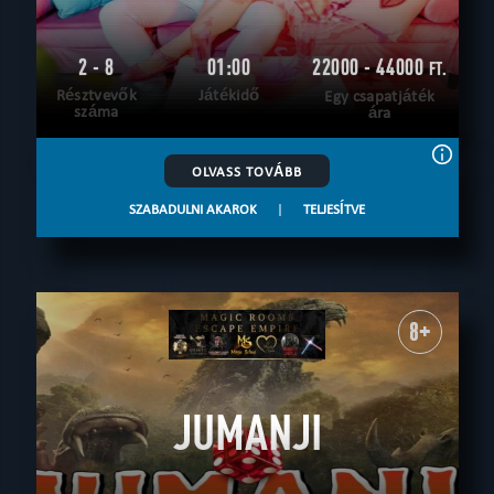
2 - 8
01:00
22000 - 44000
FT.
Résztvevők
Játékidő
Egy csapatjáték
száma
ára
OLVASS TOVÁBB
SZABADULNI AKAROK
|
TELJESÍTVE
8+
JUMANJI