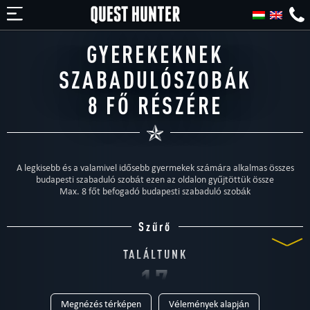
GYEREKEKNEK
SZABADULÓSZOBÁK
8 FŐ RÉSZÉRE
A legkisebb és a valamivel idősebb gyermekek számára alkalmas összes
budapesti szabaduló szobát ezen az oldalon gyűjtöttük össze
Max. 8 főt befogadó budapesti szabaduló szobák
Szűrő
TALÁLTUNK
17
Megnézés térképen
Vélemények alapján
SZABADULÓSZOBÁT