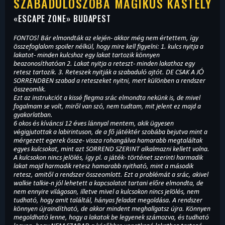
SZABADULÓSZOBA MÁGIKUS KASTÉLY
«
ESCAPE ZONE
» BUDAPEST
FONTOS! Bár elmondták az elején- akkor még nem értettem, így
összefoglalom spoiler nélkül, hogy mire kell figyelni: 1. kulcs nyitja a
lakatot- minden kulcshoz egy lakat tartozik könnyen
beazonosíthatóan 2. Lakat nyitja a reteszt- minden lakathoz egy
retesz tartozik. 3. Reteszek nyitják a szabaduló ajtót. DE CSAK A JÓ
SORRENDBEN szabad a reteszeket nyitni, mert különben a rendszer
összeomlik.
Ezt az instrukciót a kissé flegma srác elmondta nekünk is, de mivel
fogalmam se volt, miről van szó, nem tudtam, mit jelent ez majd a
gyakorlatban.
6 okos és kíváncsi 12 éves lánnyal mentem, akik ügyesen
végigjutottak a labirintuson, de a fő játéktér szobába bejutva mint a
mérgezett egerek össze- vissza rohangálva hamarabb megtaláltak
egyes kulcsokat, mint azt SORREND SZERINT alkalmazni kellett volna.
A kulcsokon nincs jelölés, így pl. a játék- történet szerinti harmadik
lakat majd harmadik retesz hamarabb nyitható, mint a második
retesz, amitől a rendszer összeomlott. Ezt a problémát a srác, akivel
walkie talkie-n jól lehetett a kapcsolatot tartani előre elmondta, de
nem ennyire világosan, illetve mivel a kulcsokon nincs jelölés, nem
tudható, hogy amit találtál, hányas feladat megoldása. A rendszer
könnyen újraindítható, de akkor mindent meghallgatsz újra. Könnyen
megoldható lenne, hogy a lakatok be legyenek számozva, és tudható