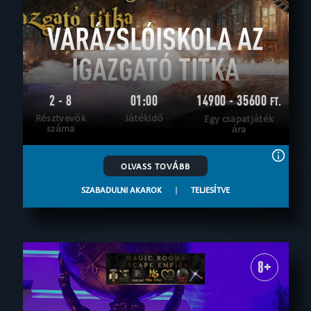
VARÁZSLÓISKOLA AZ
IGAZGATÓ TITKA
2 - 8
01:00
14900 - 35600
FT.
Résztvevők
Játékidő
Egy csapatjáték
száma
ára
OLVASS TOVÁBB
SZABADULNI AKAROK
|
TELJESÍTVE
8+