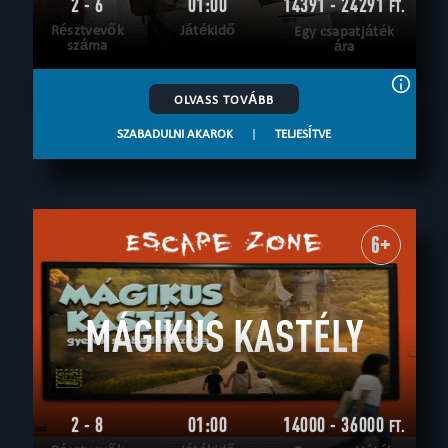
2 - 6
01:00
14391 - 24291
FT.
Résztvevők
Játékidő
Egy csapatjáték
száma
ára
OLVASS TOVÁBB
SZABADULNI AKAROK
|
TELJESÍTVE
6+
MÁGIKUS KASTÉLY
2 - 8
01:00
14000 - 36000
FT.