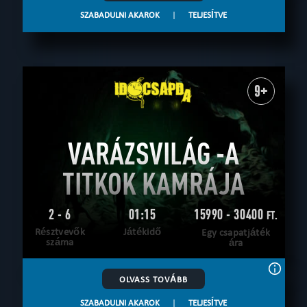
SZABADULNI AKAROK
|
TELJESÍTVE
9+
VARÁZSVILÁG -A
TITKOK KAMRÁJA
2 - 6
01:15
15990 - 30400
FT.
Résztvevők
Játékidő
Egy csapatjáték
száma
ára
OLVASS TOVÁBB
SZABADULNI AKAROK
|
TELJESÍTVE