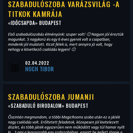
SZABADULÓSZOBA VARÁZSVILÁG -A
TITKOK KAMRÁJA
«
IDŐCSAPDA
» BUDAPEST
Első szabadulószobás élményünk: szuper volt! 🙂 Nagyon jól éreztük
magunkat. 5 nagykorú és egy 6 éves gyerek volt a csapatban,
mindenki jól mulatott. Kicsit félek is, mert annyira jó volt, hogy
nehogy a következő csalódás legyen! 🙂
02.04.2022
HOCH TIBOR
SZABADULÓSZOBA JUMANJI
«
SZABADULÓ BIRODALOM
» BUDAPEST
Őszintén megmondom, a többi MagicRooms szoba után ez a játék
nagy csalódás volt. Erőltetett feladatok, közepesen jól kivitelezett
díszlet, és több játék egyszerűen nem működött vagy túl hamar nyílt
ki… S ami a legrosszabb egy szabszobában, emiatt be kellett jönnie a