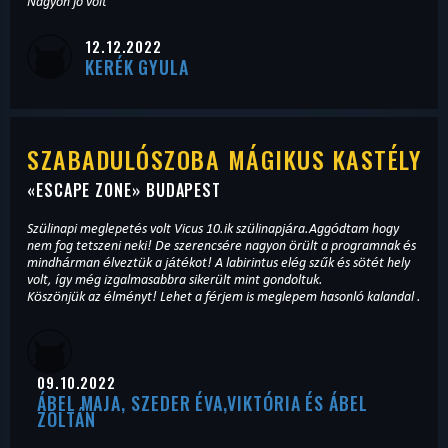
Nagyon jo volt
12.12.2022
KERÉK GYULA
SZABADULÓSZOBA MÁGIKUS KASTÉLY
«
ESCAPE ZONE
» BUDAPEST
Szülinapi meglepetés volt Vicus 10.ik szülinapjára.Aggódtam hogy
nem fog tetszeni neki! De szerencsére nagyon örült a programnak és
mindhárman élveztük a játékot! A labirintus elég szűk és sötét hely
volt, így még izgalmasabbra sikerült mint gondoltuk.
Köszönjük az élményt! Lehet a férjem is meglepem hasonló kalandal .
09.10.2022
ÁBEL MAJA, SZEDER ÉVA,VIKTÓRIA ÉS ÁBEL
ZOLTÁN