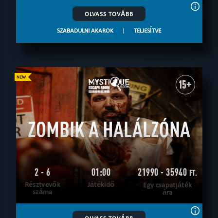
OLVASS TOVÁBB
SZABADULNI AKAROK
|
TELJESÍTVE
15+
ZOMBIK A HALÁLZÓNA
2 - 6
01:00
21990 - 35940
FT.
Résztvevők
Játékidő
Egy csapatjáték
száma
ára