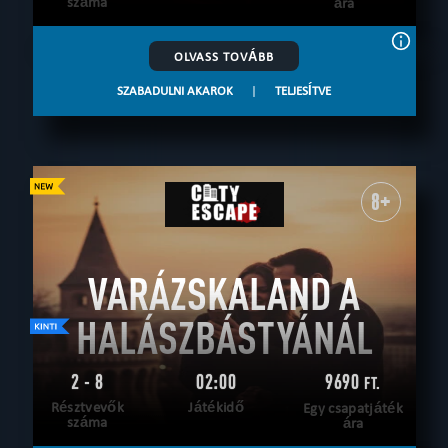
száma
ára
OLVASS TOVÁBB
SZABADULNI AKAROK
|
TELJESÍTVE
8+
VARÁZSKALAND A
HALÁSZBÁSTYÁNÁL
2 - 8
02:00
9690
FT.
Résztvevők
Játékidő
Egy csapatjáték
száma
ára