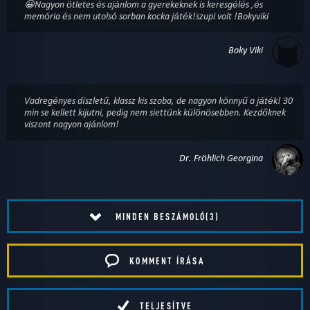
😀Nagyon ötletes és ajánlom a gyerekeknek is keresgélés ,és
memória és nem utolsó sorban kocka játék!szupi volt !Bokyviki
Boky Viki
Vadregényes díszletű, klassz kis szoba, de nagyon könnyű a játék! 30
min se kellett kijutni, pedig nem siettünk különösebben. Kezdőknek
viszont nagyon ajánlom!
Dr. Fröhlich Georgina
MINDEN BESZÁMOLÓ(3)
KOMMENT ÍRÁSA
TELJESÍTVE