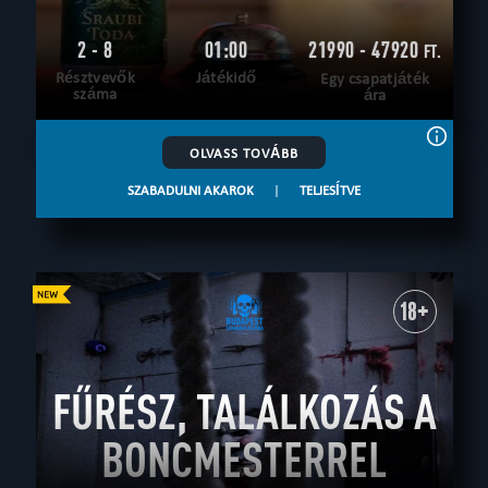
2 - 8
01:00
21990 - 47920
FT.
Résztvevők
Játékidő
Egy csapatjáték
száma
ára
OLVASS TOVÁBB
SZABADULNI AKAROK
|
TELJESÍTVE
18+
FŰRÉSZ, TALÁLKOZÁS A
BONCMESTERREL