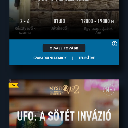
2 - 6
01:00
12000 - 19000
FT.
Résztvevők
Játékidő
Egy csapatjáték
száma
ára
OLVASS TOVÁBB
SZABADULNI AKAROK
|
TELJESÍTVE
14+
UFO: A SÖTÉT INVÁZIÓ