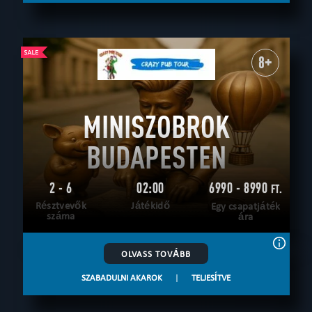
8+
MINISZOBROK
BUDAPESTEN
2 - 6
02:00
6990 - 8990
FT.
Résztvevők
Játékidő
Egy csapatjáték
száma
ára
OLVASS TOVÁBB
SZABADULNI AKAROK
|
TELJESÍTVE