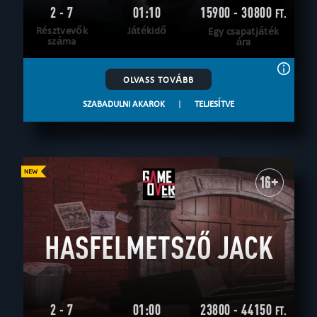
2 - 7
01:10
15900 - 30800
FT.
Résztvevők
Játékidő
Egy csapatjáték
száma
ára
OLVASS TOVÁBB
SZABADULNI AKAROK
|
TELJESÍTVE
16+
HASFELMETSZŐ JACK
2 - 7
01:00
23800 - 44150
FT.