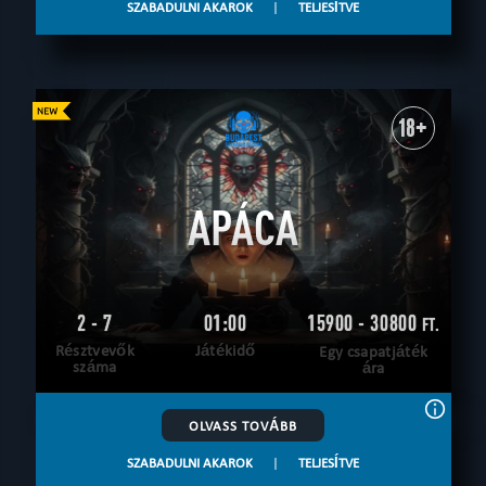
SZABADULNI AKAROK
|
TELJESÍTVE
18+
APÁCA
2 - 7
01:00
15900 - 30800
FT.
Résztvevők
Játékidő
Egy csapatjáték
száma
ára
OLVASS TOVÁBB
SZABADULNI AKAROK
|
TELJESÍTVE