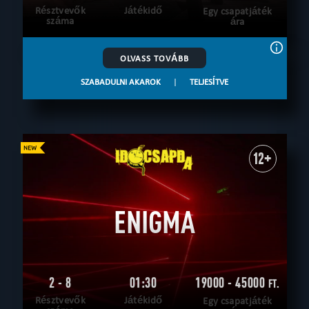
Résztvevők
Játékidő
Egy csapatjáték
száma
ára
OLVASS TOVÁBB
SZABADULNI AKAROK
|
TELJESÍTVE
12+
ENIGMA
2 - 8
01:30
19000 - 45000
FT.
Résztvevők
Játékidő
Egy csapatjáték