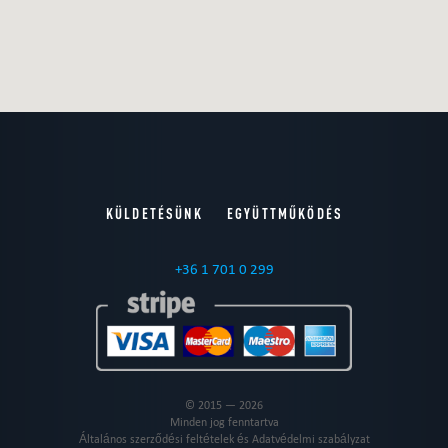
KÜLDETÉSÜNK
EGYÜTTMŰKÖDÉS
+36 1 701 0 299
© 2015 — 2026
Minden jog fenntartva
Általános szerződési feltételek és Adatvédelmi szabályzat