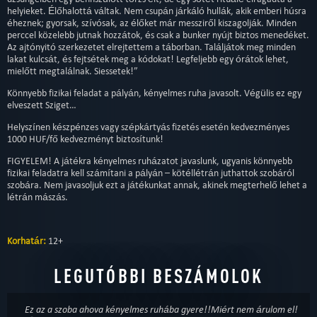
helyieket. Élőhalottá váltak. Nem csupán járkáló hullák, akik emberi húsra
éheznek; gyorsak, szívósak, az élőket már messziről kiszagolják. Minden
perccel közelebb jutnak hozzátok, és csak a bunker nyújt biztos menedéket.
Az ajtónyitó szerkezetet elrejtettem a táborban. Találjátok meg minden
lakat kulcsát, és fejtsétek meg a kódokat! Legfeljebb egy órátok lehet,
mielőtt megtalálnak. Siessetek!”
Könnyebb fizikai feladat a pályán, kényelmes ruha javasolt. Végülis ez egy
elveszett Sziget…
Helyszínen készpénzes vagy szépkártyás fizetés esetén kedvezményes
1000 HUF/fő kedvezményt biztosítunk!
FIGYELEM! A játékra kényelmes ruházatot javaslunk, ugyanis könnyebb
fizikai feladatra kell számítani a pályán – kötéllétrán juthattok szobáról
szobára. Nem javasoljuk ezt a játékunkat annak, akinek megterhelő lehet a
létrán mászás.
Korhatár:
12+
LEGUTÓBBI BESZÁMOLOK
Ez az a szoba ahova kényelmes ruhába gyere!!Miért nem árulom el!