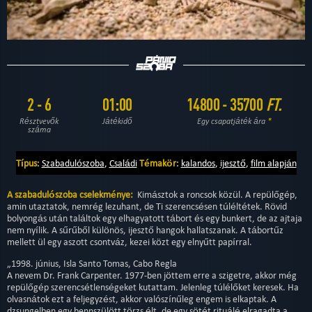
2 - 6
01:00
14800 - 35700
FT.
Résztvevők
Játékidő
Egy csapatjáték ára
*
száma
Típus
:
Szabadulószoba
,
Családi
Témakör
:
kalandos
,
ijesztő
,
film alapján
A szabadulószoba cselekménye:
Kimásztok a roncsok közül. A repülőgép,
amin utaztatok, nemrég lezuhant, de Ti szerencsésen túléltétek. Rövid
bolyongás után találtok egy elhagyatott tábort és egy bunkert, de az ajtaja
nem nyílik. A sűrűből különös, ijesztő hangok hallatszanak. A tábortűz
mellett ül egy aszott csontváz, kezei közt egy elnyűtt papírral.
„1998. június, Isla Santo Tomas, Cabo Regla
A nevem Dr. Frank Carpenter. 1977-ben jöttem erre a szigetre, akkor még
repülőgép szerencsétlenségeket kutattam. Jelenleg túlélőket keresek. Ha
olvasnátok ezt a feljegyzést, akkor valószínűleg engem is elkaptak. A
dzsungelben egy bennszülött törzs élt, de egy sötét rituálé elragadta a