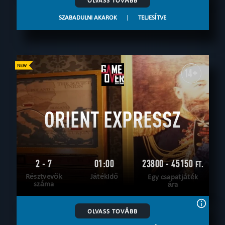
OLVASS TOVÁBB
SZABADULNI AKAROK
|
TELJESÍTVE
14+
ORIENT EXPRESSZ
2 - 7
01:00
23800 - 45150
FT.
Résztvevők
Játékidő
Egy csapatjáték
száma
ára
OLVASS TOVÁBB