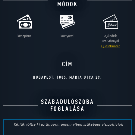
MÓDOK
készpénz
kártyával
Ajándék
utalvánnyal
QuestHunter
CÍM
BUDAPEST, 1085. MÁRIA UTCA 29.
SZABADULÓSZOBA
FOGLALÁSA
Kérjük töltse ki az űrlapot, amennyiben szükséges visszahívjuk