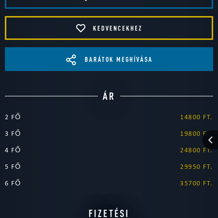
KEDVENCEKHEZ
BARÁTOK MEGHÍVÁSA
ÁR
2 FŐ
14800 FT.
3 FŐ
19800 FT.
4 FŐ
24800 FT.
5 FŐ
29950 FT.
6 FŐ
35700 FT.
FIZETÉSI