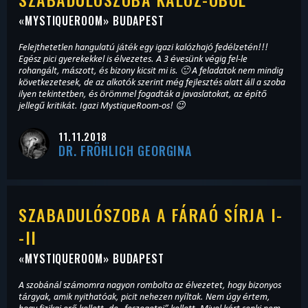
«
MYSTIQUEROOM
» BUDAPEST
Felejthetetlen hangulatú játék egy igazi kalózhajó fedélzetén!!!
Egész pici gyerekekkel is élvezetes. A 3 évesünk végig fel-le
rohangált, mászott, és bizony kicsit mi is. 🙂 A feladatok nem mindig
következetesek, de az alkotók szerint még fejlesztés alatt áll a szoba
ilyen tekintetben, és örömmel fogadták a javaslatokat, az építő
jellegű kritikát. Igazi MystiqueRoom-os! 😉
11.11.2018
DR. FRÖHLICH GEORGINA
SZABADULÓSZOBA A FÁRAÓ SÍRJA I-
-II
«
MYSTIQUEROOM
» BUDAPEST
A szobánál számomra nagyon rombolta az élvezetet, hogy bizonyos
tárgyak, amik nyithatóak, picit nehezen nyíltak. Nem úgy értem,