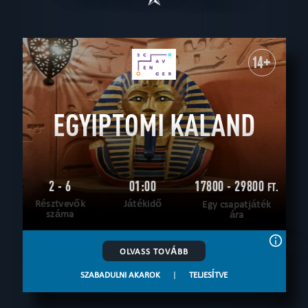
14+
EGYIPTOMI KALAND
2 - 6
01:00
17800 - 29800
FT.
Résztvevők
Játékidő
Egy csapatjáték
száma
ára
OLVASS TOVÁBB
SZABADULNI AKAROK
|
TELJESÍTVE