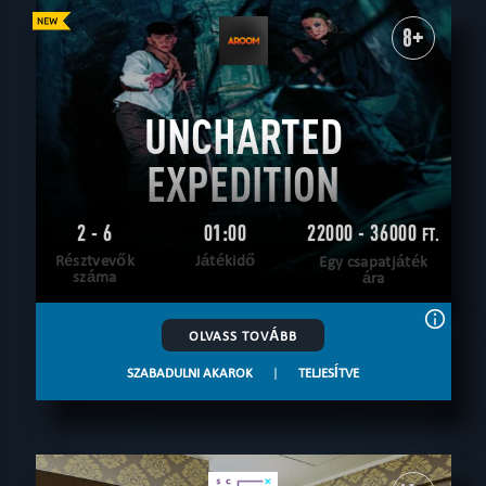
8+
UNCHARTED
EXPEDITION
2 - 6
01:00
22000 - 36000
FT.
Résztvevők
Játékidő
Egy csapatjáték
száma
ára
OLVASS TOVÁBB
SZABADULNI AKAROK
|
TELJESÍTVE