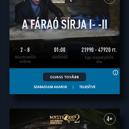
A FÁRAÓ SÍRJA I- -II
2 - 8
01:00
21990 - 47920
FT.
Résztvevők
Játékidő
Egy csapatjáték
száma
ára
OLVASS TOVÁBB
SZABADULNI AKAROK
|
TELJESÍTVE
4+