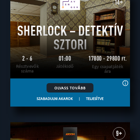
14+
SHERLOCK – DETEKTÍV
SZTORI
2 - 6
01:00
17800 - 29800
FT.
Résztvevők
Játékidő
Egy csapatjáték
száma
ára
OLVASS TOVÁBB
SZABADULNI AKAROK
|
TELJESÍTVE
9+