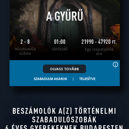
A GYŰRŰ
2 - 8
01:00
21990 - 47920
FT.
Résztvevők
Játékidő
Egy csapatjáték
száma
ára
OLVASS TOVÁBB
SZABADULNI AKAROK
|
TELJESÍTVE
BESZÁMOLÓK A(Z) TÖRTÉNELMI
SZABADULÓSZOBÁK
6 ÉVES GYEREKEKNEK BUDAPESTEN