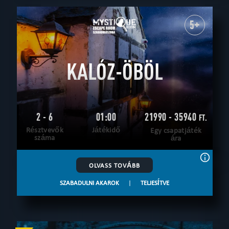
5+
KALÓZ-ÖBÖL
2 - 6
01:00
21990 - 35940
FT.
Résztvevők
Játékidő
Egy csapatjáték
száma
ára
OLVASS TOVÁBB
SZABADULNI AKAROK
|
TELJESÍTVE