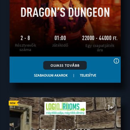
DRAGON’S DUNGEON
2 - 8
01:00
22000 - 44000
FT.
Résztvevők
Játékidő
Egy csapatjáték
száma
ára
OLVASS TOVÁBB
SZABADULNI AKAROK
|
TELJESÍTVE
7+