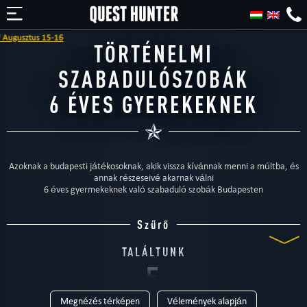
TÖRTÉNELMI
SZABADULÓSZOBÁK
6 ÉVES GYEREKEKNEK
Azoknak a budapesti játékosoknak, akik vissza kívánnak menni a múltba, és
annak részeseivé akarnak válni
6 éves gyermekeknek való szabaduló szobák Budapesten
Szűrő
TALÁLTUNK
5
Megnézés térképen
Vélemények alapján
SZABADULÓSZOBÁT