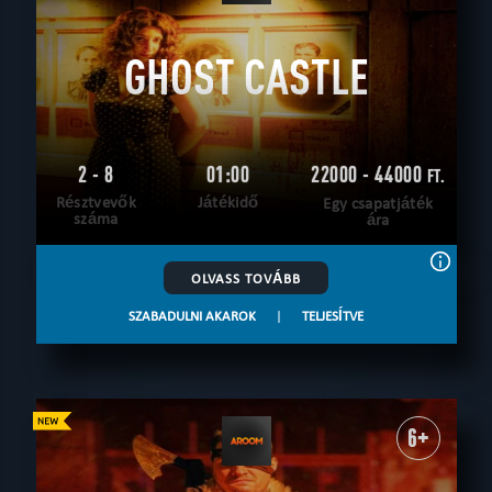
GHOST CASTLE
2 - 8
01:00
22000 - 44000
FT.
Résztvevők
Játékidő
Egy csapatjáték
száma
ára
OLVASS TOVÁBB
SZABADULNI AKAROK
|
TELJESÍTVE
6+