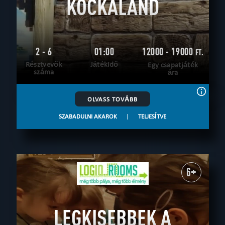
KOCKALAND
2 - 6
01:00
12000 - 19000
FT.
Résztvevők
Játékidő
Egy csapatjáték
száma
ára
OLVASS TOVÁBB
SZABADULNI AKAROK
|
TELJESÍTVE
6+
LEGKISEBBEK A