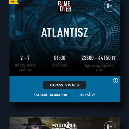
6+
ATLANTISZ
2 - 7
01:00
23800 - 44150
FT.
Résztvevők
Játékidő
Egy csapatjáték
száma
ára
OLVASS TOVÁBB
SZABADULNI AKAROK
|
TELJESÍTVE
6+