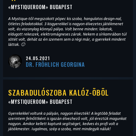
«
MYSTIQUEROOM
» BUDAPEST
A Mystique-től megszokott pöpec kis szoba, hangulatos design-nal,
ötletes feladatokkal. 3 kisgyerekkel is nagyon élvezetes játékmenet
volt, és viszonylag könnyű pálya. Volt benne minden: lakatok,
eldugott rekeszek, elektromágneses zárak. Nekem a sírkamrában túl
sötét volt, dehát az én szemem sem a régi már, a gyerekek mindent
láttak. 🙂
24.05.2021
DR. FRÖHLICH GEORGINA
SZABADULÓSZOBA KALÓZ-ÖBÖL
«
MYSTIQUEROOM
» BUDAPEST
Gyerekekkel voltunk a pályán, nagyon élvezték! A legtöbb feladat
szerintem felnőttként is igazán élvezhező volt, jól éreztük magunkat
nagyon. Amikor kellett kaptunk segítséget, kedves és profi volt a
játékmester. Iugalmas, szép a szoba, mint mindegyik náluk!