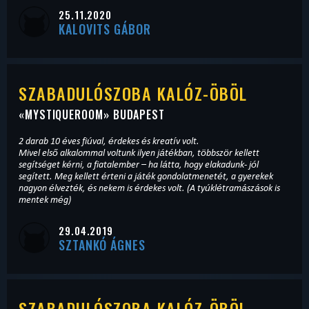
25.11.2020
KALOVITS GÁBOR
SZABADULÓSZOBA KALÓZ-ÖBÖL
«
MYSTIQUEROOM
» BUDAPEST
2 darab 10 éves fiúval, érdekes és kreatív volt.
Mivel első alkalommal voltunk ilyen játékban, többször kellett
segítséget kérni, a fiatalember – ha látta, hogy elakadunk- jól
segített. Meg kellett érteni a játék gondolatmenetét, a gyerekek
nagyon élvezték, és nekem is érdekes volt. (A tyúklétramászások is
mentek még)
29.04.2019
SZTANKÓ ÁGNES
SZABADULÓSZOBA KALÓZ-ÖBÖL