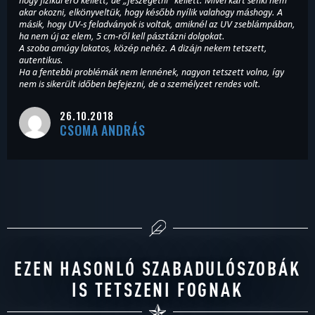
hogy fizikai erő kellett, de „feszegetni” kellett. Mivel kárt senki nem
akar okozni, elkönyveltük, hogy később nyílik valahogy máshogy. A
másik, hogy UV-s feladványok is voltak, amiknél az UV zseblámpában,
ha nem új az elem, 5 cm-ről kell pásztázni dolgokat.
A szoba amúgy lakatos, közép nehéz. A dizájn nekem tetszett,
autentikus.
Ha a fentebbi problémák nem lennének, nagyon tetszett volna, így
nem is sikerült időben befejezni, de a személyzet rendes volt.
26.10.2018
CSOMA ANDRÁS
EZEN HASONLÓ SZABADULÓSZOBÁK
IS TETSZENI FOGNAK