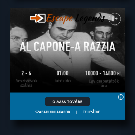
0+
AL CAPONE-A RAZZIA
2 - 6
01:00
10000 - 14800
FT.
Résztvevők
Játékidő
Egy csapatjáték
száma
ára
OLVASS TOVÁBB
SZABADULNI AKAROK
|
TELJESÍTVE