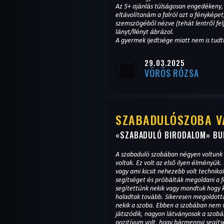
Az 5+ ajánlás túlságosan engedéken
eltávolítanám a falról azt a fényképe
szemszögéből nézve (tehát lentről felf
lányt/llényt ábrázol.
A gyermek ijedtsége miatt nem is tudtu
29.03.2025
VÖRÖS RÓZSA
SZABADULÓSZOBA V
«
SZABADULÓ BIRODALOM
» BU
A szabaduló szobában négyen voltunk 
voltak. Ez volt az első ilyen élményük.
vagy ami kicsit nehezebb volt technika
segítséget és próbálták megoldani a f
segítettünk nekik vagy mondtuk hogy k
haladtak tovább. Sikeresen megoldották és kijuto
nekik a szoba. Ebben a szobában nem v
játszódik, nagyon látványosak a szobák
pozitívum volt, hogy bármennyi segíts