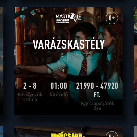
OLVASS TOVÁBB
SZABADULNI AKAROK
|
TELJESÍTVE
0+
VARÁZSKASTÉLY
2 - 8
01:00
21990 - 47920
FT.
Résztvevők
Játékidő
száma
Egy csapatjáték
ára
OLVASS TOVÁBB
SZABADULNI AKAROK
|
TELJESÍTVE