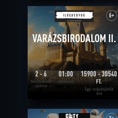
OLVASS TOVÁBB
SZABADULNI AKAROK
|
TELJESÍTVE
6+
VARÁZSBIRODALOM II.
2 - 6
01:00
15900 - 30540
FT.
Résztvevők
Játékidő
száma
Egy csapatjáték
ára
OLVASS TOVÁBB
SZABADULNI AKAROK
|
TELJESÍTVE