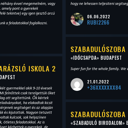
y, néhány évvel megemelném, vagy
hogy ne lehessen teljesiteni segitseg
t, amely pont a gyerekek
elé tekintve) egy igen ijesztő arcú
06.06.2022
RUBI2266
nk a feladatokkal foglalkozni.
SZABADULÓSZOBA 
«
IDŐCSAPDA
» BUDAPEST
ARÁZSLÓ ISKOLA 2
Super fun for the whole family. We w
DAPEST
21.01.2022
+36XXXXXXX84
két gyermekkel akik 9-10 évesek
 Mi felnőttek csak terelgettük őket
ilag ott segítettünk. Ők kértek
eladványokat, ha elakadtak kicsit
érjenek segítséget és az alapján
SZABADULÓSZOBA 
ttak. Nagyon tetszett
oltak kulcsok, sok helyszínen
«
SZABADULÓ BIRODALOM
» 
, ötletes feladatokkal. Az is
éget kérhettek a gyerekek, de