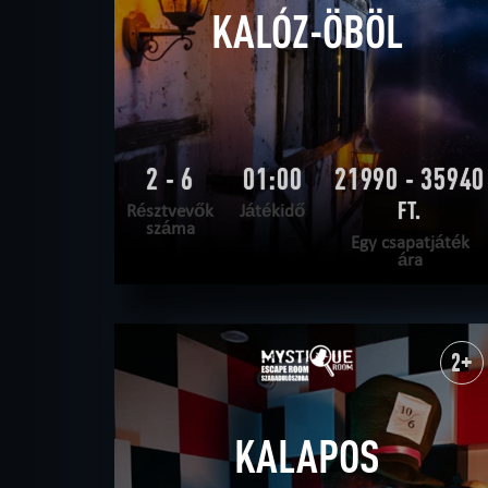
KALÓZ-ÖBÖL
2 - 6
01:00
21990 - 35940
FT.
Résztvevők
Játékidő
száma
Egy csapatjáték
ára
OLVASS TOVÁBB
SZABADULNI AKAROK
|
TELJESÍTVE
2+
KALAPOS