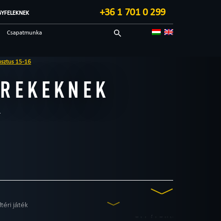
+36 1 701 0 299
GYFELEKNEK
Csapatmunka
Sci-fi
Technológiai
EREKEKNEK
Blog
téri játék
TALÁLTUNK