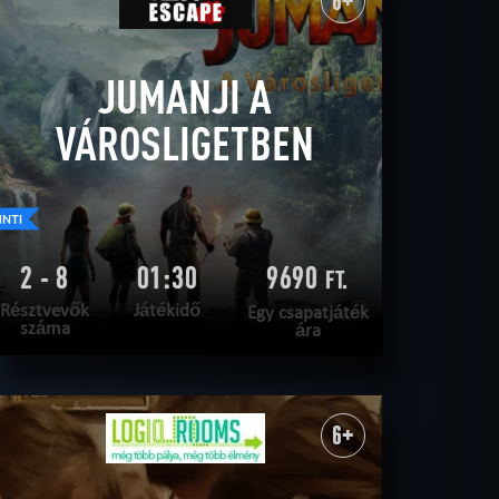
6+
JUMANJI A
VÁROSLIGETBEN
2 - 8
01:30
9690
FT.
Résztvevők
Játékidő
Egy csapatjáték
száma
ára
OLVASS TOVÁBB
SZABADULNI AKAROK
|
TELJESÍTVE
6+