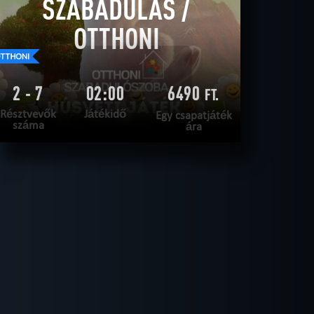
SZABADULÁS /
OTTHONI
2 - 7
02:00
6490
FT.
Résztvevők
Játékidő
Egy csapatjáték
száma
ára
OLVASS TOVÁBB
SZABADULNI AKAROK
|
TELJESÍTVE