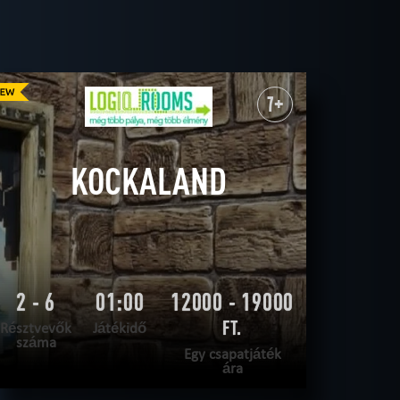
16
SZABADULÓSZOBÁT
n
városi séta
katonai
7+
atlan
mentsd magad
SZŰRŐK TÖRLÉSE
ÖSSZES
KOCKALAND
2 - 6
01:00
12000 - 19000
FT.
Résztvevők
Játékidő
száma
Egy csapatjáték
ára