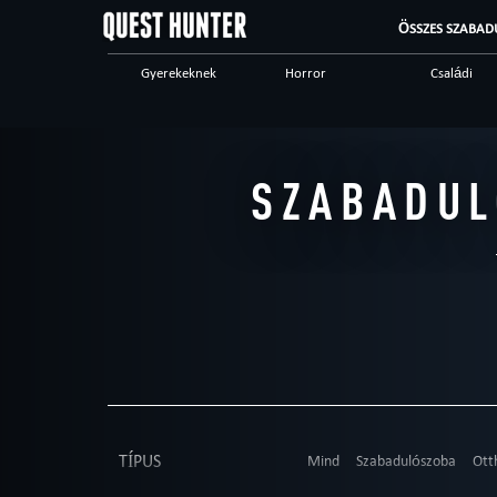
ÖSSZES SZABAD
Gyerekeknek
Horror
Családi
Ijesztő
Különleges játékok
Steampunk
Vacsoraszínház
Logikai
Történelmi
SZABADUL
High tech
Romantic
Kalandos
TÍPUS
Mind
Szabadulószoba
Ott
Vállalati ügyfeleknek