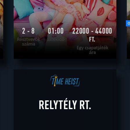
2 - 8
01:00
22000 - 44000
FT.
Résztvevők
Játékidő
száma
Egy csapatjáték
ára
OLVASS TOVÁBB
SZABADULNI AKAROK
|
TELJESÍTVE
RELYTÉLY RT.