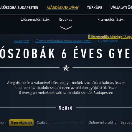
ULÓSZOBA BUDAPESTEN
AJÁNDÉKUTALVÁNY
TÉRKÉPE
VÁLLALATI Ü
Élőszereplős játék
Erotikus
Kitelepülős játék
Katonai
Misztikus
Nyomozós
Élőszereplős hétvége! Augusztus 15-16
Fantasy
Szokatlan
Tudományos
Budapest
Összes szabadulószoba Budapesten
Gyerekeknek
ÓSZOBÁK 6 ÉVES GY
Szabadulószoba
Brendek
Beszámolók
A legkisebb és a valamivel idősebb gyermekek számára alkalmas összes
budapesti szabaduló szobát ezen az oldalon gyűjtöttük össze
6 éves gyermekeknek való szabaduló szobák Budapesten
Szűrő
honi
Gyerekeknek
Családi
Élőszereplős játék
Online-interaktív
Szabad
Különleges játékok
Vacsoraszínház