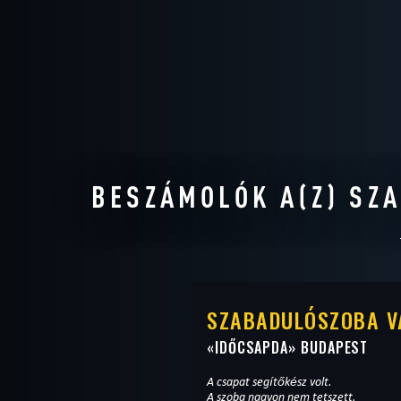
BESZÁMOLÓK A(Z) SZ
SZABADULÓSZOBA V
«
IDŐCSAPDA
» BUDAPEST
A csapat segítőkész volt.
A szoba nagyon nem tetszett.