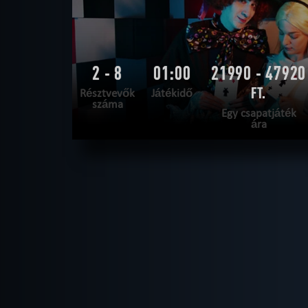
2 - 8
01:00
21990 - 47920
FT.
Résztvevők
Játékidő
száma
Egy csapatjáték
ára
OLVASS TOVÁBB
SZABADULNI AKAROK
|
TELJESÍTVE