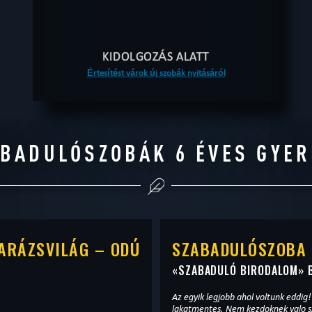
KIDOLGOZÁS ALATT
Értesítést várok új szobák nyitásáról
ABADULÓSZOBÁK 6 ÉVES GYE
ARÁZSVILÁG – ODÚ
SZABADULÓSZOBA 
«
SZABADULÓ BIRODALOM
» 
Az egyik legjobb ahol voltunk eddig!
lakatmentes. Nem kezdoknek valo sz