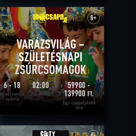
OLVASS TOVÁBB
SZABADULNI AKAROK
|
TELJESÍTVE
6+
VARÁZSVILÁG –
SZÜLETÉSNAPI
ZSÚRCSOMAGOK
6 - 18
02:00
59900 -
139900
FT.
Résztvevők
Játékidő
száma
Egy csapatjáték
ára
OLVASS TOVÁBB
SZABADULNI AKAROK
|
TELJESÍTVE