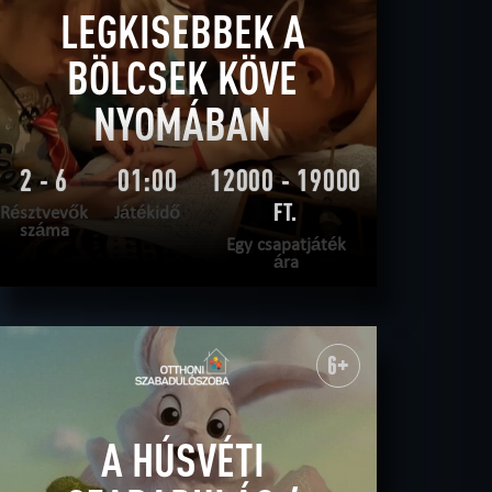
LEGKISEBBEK A
BÖLCSEK KÖVE
NYOMÁBAN
2 - 6
01:00
12000 - 19000
FT.
Résztvevők
Játékidő
száma
Egy csapatjáték
ára
OLVASS TOVÁBB
SZABADULNI AKAROK
|
TELJESÍTVE
6+
A HÚSVÉTI