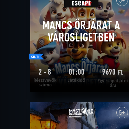
3+
MANCS ŐRJÁRAT A
VÁROSLIGETBEN
2 - 8
01:00
9690
FT.
Résztvevők
Játékidő
Egy csapatjáték
száma
ára
OLVASS TOVÁBB
SZABADULNI AKAROK
|
TELJESÍTVE
5+