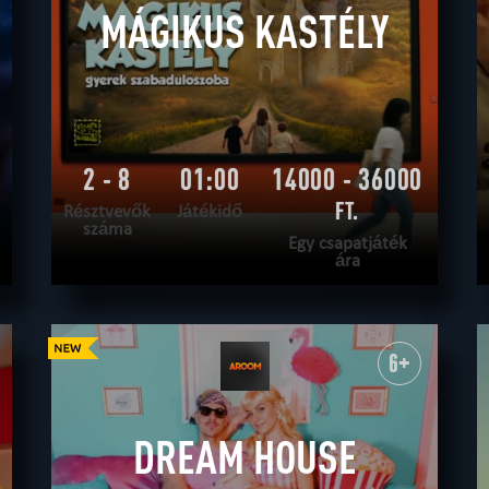
MÁGIKUS KASTÉLY
2 - 8
01:00
14000 - 36000
FT.
Résztvevők
Játékidő
száma
Egy csapatjáték
ára
OLVASS TOVÁBB
SZABADULNI AKAROK
|
TELJESÍTVE
6+
DREAM HOUSE