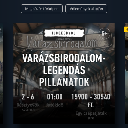
. 6
max. 7
max. 8
max. 9
max. 10
max. 12
12 felett
Megnézés térképen
Vélemények alapján
6+
8+
9+
10+
12+
14+
16+
18+
r
rejtélyes
horror
high-tech
erotikus
igazi kihívás
kalandos
wester
6+
sci-fi
csapatmunka
logikai
virtuális valóság
történelmi
fantasy
szok
technológiai
film alapján
steampunk
romantikus
VARÁZSBIRODALOM-
LEGENDÁS
PILLANATOK
2 - 6
01:00
15900 - 30540
FT.
Résztvevők
Játékidő
száma
Egy csapatjáték
ára