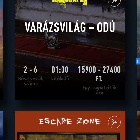
5+
VARÁZSVILÁG – ODÚ
2 - 6
01:00
15900 - 27400
FT.
Résztvevők
Játékidő
száma
Egy csapatjáték
ára
OLVASS TOVÁBB
SZABADULNI AKAROK
|
TELJESÍTVE
6+