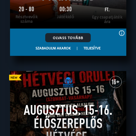
20 - 80
00:30
FT.
Résztvevők
Játékidő
Egy csapatjáték
száma
ára
OLVASS TOVÁBB
SZABADULNI AKAROK
|
TELJESÍTVE
16+
AUGUSZTUS. 15-16.
ÉLŐSZEREPLŐS