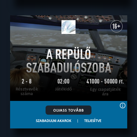
16+
A REPÜLŐ
SZABADULÓSZOBA
2 - 8
02:00
41000 - 50000
FT.
Résztvevők
Játékidő
Egy csapatjáték
száma
ára
OLVASS TOVÁBB
SZABADULNI AKAROK
|
TELJESÍTVE