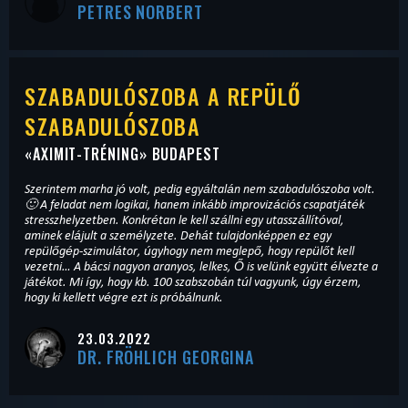
PETRES NORBERT
SZABADULÓSZOBA A REPÜLŐ
SZABADULÓSZOBA
«
AXIMIT-TRÉNING
» BUDAPEST
Szerintem marha jó volt, pedig egyáltalán nem szabadulószoba volt.
🙂 A feladat nem logikai, hanem inkább improvizációs csapatjáték
stresszhelyzetben. Konkrétan le kell szállni egy utasszállítóval,
aminek elájult a személyzete. Dehát tulajdonképpen ez egy
repülőgép-szimulátor, úgyhogy nem meglepő, hogy repülőt kell
vezetni… A bácsi nagyon aranyos, lelkes, Ő is velünk együtt élvezte a
játékot. Mi így, hogy kb. 100 szabszobán túl vagyunk, úgy érzem,
hogy ki kellett végre ezt is próbálnunk.
23.03.2022
DR. FRÖHLICH GEORGINA