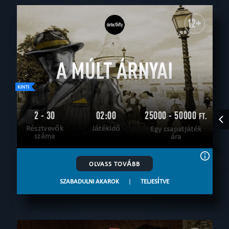
12+
A MÚLT ÁRNYAI
2 - 30
02:00
25000 - 50000
FT.
Résztvevők
Játékidő
Egy csapatjáték
száma
ára
OLVASS TOVÁBB
SZABADULNI AKAROK
|
TELJESÍTVE