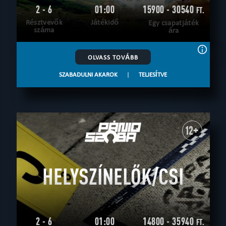
2 - 6
01:00
15900 - 30540
FT.
Résztvevők
Játékidő
Egy csapatjáték
száma
ára
OLVASS TOVÁBB
SZABADULNI AKAROK
|
TELJESÍTVE
12+
HELYSZÍNELŐK/CSI
2 - 6
01:00
14800 - 35940
FT.