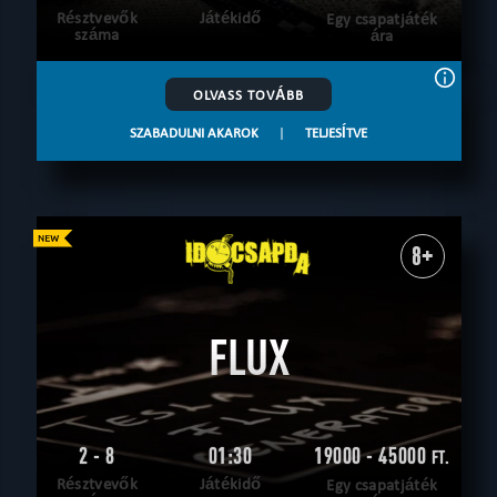
Résztvevők
Játékidő
Egy csapatjáték
száma
ára
OLVASS TOVÁBB
SZABADULNI AKAROK
|
TELJESÍTVE
8+
FLUX
2 - 8
01:30
19000 - 45000
FT.
Résztvevők
Játékidő
Egy csapatjáték