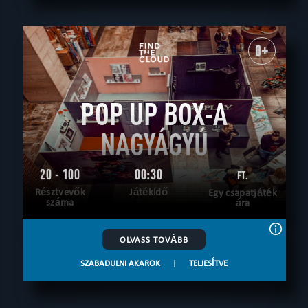
0+
POP UP BOX-A
NAGYÁGYÚ
20 - 100
00:30
FT.
Résztvevők
Játékidő
Egy csapatjáték
száma
ára
OLVASS TOVÁBB
SZABADULNI AKAROK
|
TELJESÍTVE