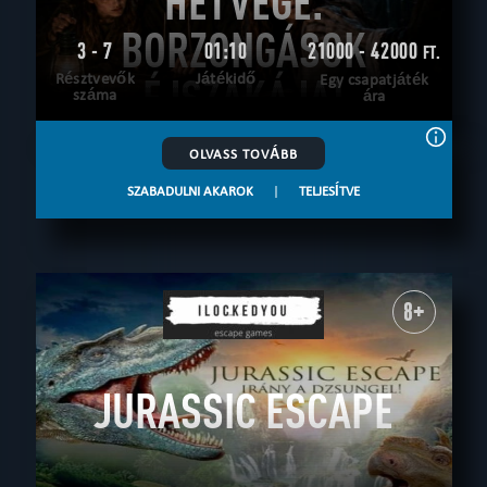
HÉTVÉGE.
BORZONGÁSOK
3 - 7
01:10
21000 - 42000
FT.
Résztvevők
ÉJSZAKÁJA!
Játékidő
Egy csapatjáték
száma
ára
OLVASS TOVÁBB
SZABADULNI AKAROK
|
TELJESÍTVE
8+
JURASSIC ESCAPE