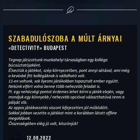
SZABADULÓSZOBA A MÚLT ÁRNYAI
«
DETECTIVITY
» BUDAPEST
Tegnap játszottunk munkahelyi társaságban egy kolléga
búcsúztatójaként.
Élveztük a játékot, szép környezetben, pont annyi sétával, ami még
a kevésbé fitt kollégáknak is vállalható volt.
11-en voltunk, sok ilyesmi játékokban tapasztalt ember együtt.
Nekünk elfért volna benne több nehezebb feladat is.
Pl. egy nehézségi pontot érdemes lehet kiírni a játék elején, vagy
mondjuk egy könnyebb / nehezebb opcióval választhatóvá tenni a
pályát stb.
Az appos játékvezetés viszont kifejezetten jól működött.
Sokkal jobban vezette a játékot mint a korábban látott offline
megoldások.
Összességében elég jó volt, köszönjük!
12.08.2022