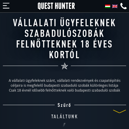
Élőszerepl
VÁLLALATI ÜGYFELEKNEK
SZABADULÓSZOBÁK
FELNŐTTEKNEK 18 ÉVES
KORTÓL
A vállalati ügyfeleknek szánt, vállalati rendezvények és csapatépítés
céljaira is megfelelő budapesti szabaduló szobák különleges listája
Csak 18 évnél idősebb felnőtteknek való budapesti szabaduló szobák
Szűrő
TALÁLTUNK
6