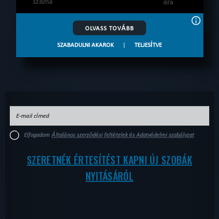
száma
ára
OLVASS TOVÁBB
SZABADULNI AKAROK
|
TELJESÍTVE
Elfogadom
Általános szerződési feltételek és Adatvédelmi szabályzat
SZERETNÉK ÉRTESÍTÉST KAPNI ÚJ SZOBÁK
NYITÁSÁRÓL