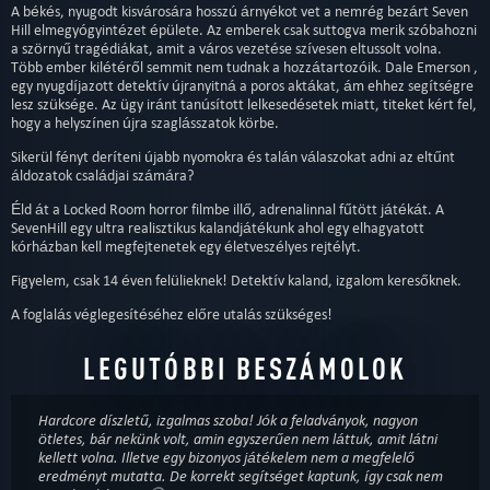
A békés, nyugodt kisvárosára hosszú árnyékot vet a nemrég bezárt Seven
Hill elmegyógyintézet épülete. Az emberek csak suttogva merik szóbahozni
a szörnyű tragédiákat, amit a város vezetése szívesen eltussolt volna.
Több ember kilétéről semmit nem tudnak a hozzátartozóik. Dale Emerson ,
egy nyugdíjazott detektív újranyitná a poros aktákat, ám ehhez segítségre
lesz szüksége. Az ügy iránt tanúsított lelkesedésetek miatt, titeket kért fel,
hogy a helyszínen újra szaglásszatok körbe.
Sikerül fényt deríteni újabb nyomokra és talán válaszokat adni az eltűnt
áldozatok családjai számára?
Éld át a Locked Room horror filmbe illő, adrenalinnal fűtött játékát. A
SevenHill egy ultra realisztikus kalandjátékunk ahol egy elhagyatott
kórházban kell megfejtenetek egy életveszélyes rejtélyt.
Figyelem, csak 14 éven felülieknek! Detektív kaland, izgalom keresőknek.
A foglalás véglegesítéséhez előre utalás szükséges!
LEGUTÓBBI BESZÁMOLOK
Hardcore díszletű, izgalmas szoba! Jók a feladványok, nagyon
ötletes, bár nekünk volt, amin egyszerűen nem láttuk, amit látni
kellett volna. Illetve egy bizonyos játékelem nem a megfelelő
eredményt mutatta. De korrekt segítséget kaptunk, így csak nem