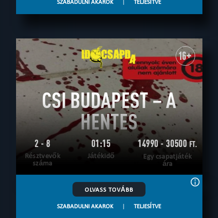
SZABADULNI AKAROK
|
TELJESÍTVE
16+
CSI BUDAPEST – A
HENTES
2 - 8
01:15
14990 - 30500
FT.
Résztvevők
Játékidő
Egy csapatjáték
száma
ára
OLVASS TOVÁBB
SZABADULNI AKAROK
|
TELJESÍTVE