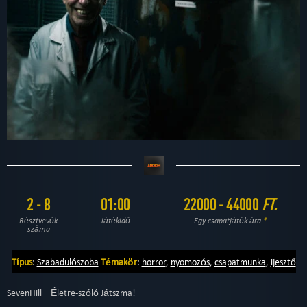
2 - 8
01:00
22000 - 44000
FT.
Résztvevők
Játékidő
Egy csapatjáték ára
*
száma
Típus
:
Szabadulószoba
Témakör
:
horror
,
nyomozós
,
csapatmunka
,
ijesztő
SevenHill – Életre-szóló Játszma!