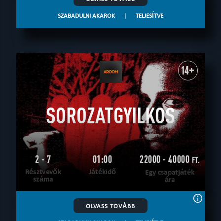
SZABADULNI AKAROK
|
TELJESÍTVE
14+
SOROZATGYILKOS
2 - 7
01:00
22000 - 40000
FT.
Résztvevők
Játékidő
Egy csapatjáték
száma
ára
OLVASS TOVÁBB