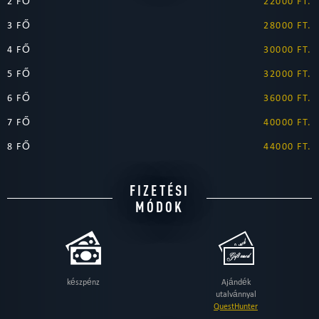
2 FŐ
22000 FT.
3 FŐ
28000 FT.
4 FŐ
30000 FT.
5 FŐ
32000 FT.
6 FŐ
36000 FT.
7 FŐ
40000 FT.
8 FŐ
44000 FT.
FIZETÉSI
MÓDOK
készpénz
Ajándék
utalvánnyal
QuestHunter