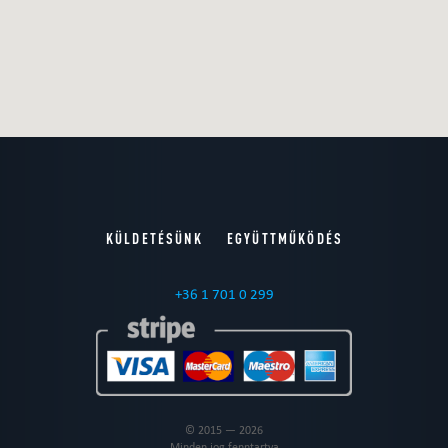
KÜLDETÉSÜNK
EGYÜTTMŰKÖDÉS
+36 1 701 0 299
© 2015 — 2026
Minden jog fenntartva