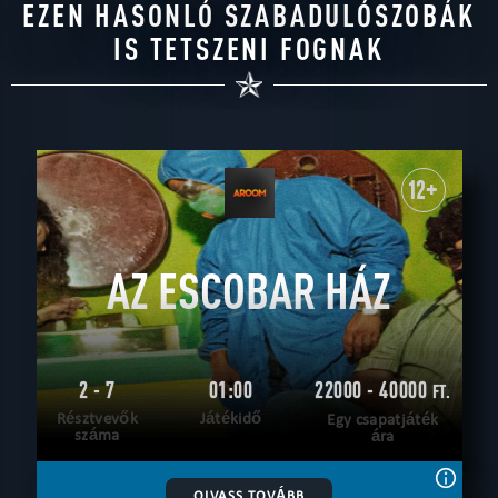
EZEN HASONLÓ SZABADULÓSZOBÁK
IS TETSZENI FOGNAK
12+
AZ ESCOBAR HÁZ
2 - 7
01:00
22000 - 40000
FT.
Résztvevők
Játékidő
Egy csapatjáték
száma
ára
OLVASS TOVÁBB