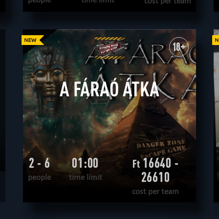
cost per team
READ MORE
WANT TO ESCAPE
|
COMPLETED
10+
A FÁRAÓ ÁTKA
2 - 6
01:00
16640 -
Ft
26610
people
time limit
cost per team
READ MORE