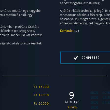
és összefogásra lesz szükség.
csmáros, miután egy nagyobb
A játék inkább technikai jellegű. I
n a maffiózók elől, egy
mechanikus záraké a főszerep. A bi
használva kell megszerezni a geneti
ehhez minden eddiginél nagyobb koo
atóriumban próbálta Oszkárt
i kísérleteket is végeztek.
Korhatár:
12+
fiózóktól menekülő kocsmárost
ei ijesztő átalakulásba kezdtek.
COMPLETED
E
Ft 15000
9
10:00
10:3
Ft 18000
13:00
13:3
AUGUST
16:00
16:3
Ft 20000
Sunday
19:00