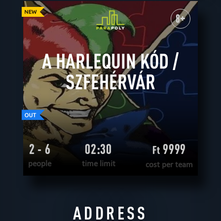
WANT TO ESCAPE
|
COMPLETED
8+
A HARLEQUIN KÓD /
SZFEHÉRVÁR
2 - 6
02:30
9999
Ft
people
time limit
cost per team
READ MORE
ADDRESS
WANT TO ESCAPE
|
COMPLETED