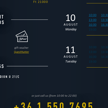
Ft 21000
10
10:00
10:3
NT
13:00
13:3
DS
AUGUST
16:00
16:3
Monday
19:00
11
10:00
10:3
gift voucher
QuestHunter
13:00
13:3
AUGUST
16:00
16:3
Tuesday
19:00
SS
DION U 21/C
12
10:00
10:3
13:00
13:3
AUGUST
16:00
16:3
Wednesday
19:00
or just call us (from 10:00 to 22:00)
+36 1 550 7695