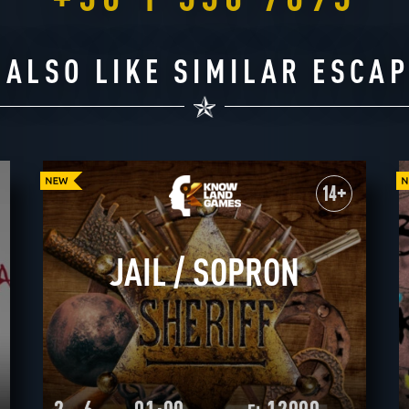
13
10:00
10:3
13:00
13:3
AUGUST
16:00
16:3
 ALSO LIKE SIMILAR ESCA
Thursday
19:00
14
10:00
10:3
13:00
13:3
AUGUST
16:00
16:3
Friday
19:00
14+
15
10:00
10:3
JAIL / SOPRON
13:00
13:3
AUGUST
16:00
16:3
Saturday
19:00
16
10:00
10:3
13:00
13:3