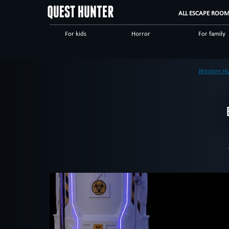
ALL ESCAPE ROO
For kids
Horror
For family
Mystical
Logical
Save yourse
Military
Escape rooms
Western H