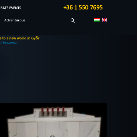
+36 1 550 7695
RATE EVENTS
Adventurous
Tecnological
/ Veszprém
Y