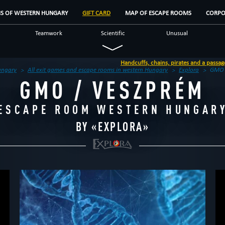
MS OF WESTERN HUNGARY
GIFT CARD
MAP OF ESCAPE ROOMS
CORPO
Teamwork
Scientific
Unusual
lf
Detective
Historical
Scary
Handcuffs, chains, pirates and a passage to a new world in Győr
ungary
All exit games and escape rooms in western Hungary
Explora
GMO 
GMO / VESZPRÉM
ESCAPE ROOM WESTERN HUNGAR
BY «
EXPLORA
»