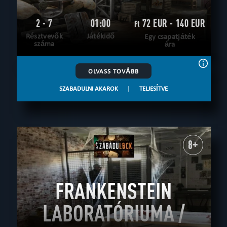
2 - 7
01:00
72 EUR - 140 EUR
Ft
Résztvevők
Játékidő
Egy csapatjáték
száma
ára
OLVASS TOVÁBB
SZABADULNI AKAROK
|
TELJESÍTVE
8+
FRANKENSTEIN
LABORATÓRIUMA /