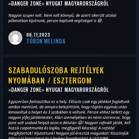
«
DANGER ZONE
» NYUGAT MAGYARORSZÁGRÓL
Nagyon szuper volt. Nem volt könnyű, de azért sikerült utolsó
pillanatban kijutnunk, persze kaptunk segítséget is 😄.
06.11.2023
TÖRÖK MELINDA
SZABADULÓSZOBA REJTÉLYEK
NYOMÁBAN / ESZTERGOM
«
DANGER ZONE
» NYUGAT MAGYARORSZÁGRÓL
Egyszerűen fantasztikus ez a hely. Először csak egy játékot foglaltunk
amikor mentünk, de annyira belejöttünk, hogy rögtön egymás után
kimaxoltuk a helyet és 3 szobában is voltunk. Persze ehhez kellett egy
nagyon jófej játékmester, Klári személyében és némi szerencse, hogy
pont volt szabad helyük azon a délután 😃! Nagyon rafinált játék, kell
hozzá csapatmunka és logika, megfigyelő készség! A rejtélyt
megfejtettük! Kijutottunk! Nagyon jól éreztük magunkat! Köszönjük
Klári a jó hangulatot és a kedves fogadtatást! A LEGJOBB