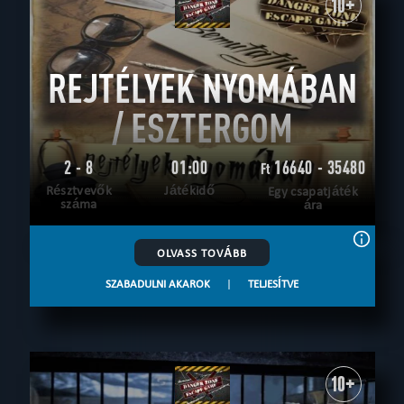
10+
REJTÉLYEK NYOMÁBAN
/ ESZTERGOM
2 - 8
01:00
16640 - 35480
Ft
Résztvevők
Játékidő
Egy csapatjáték
száma
ára
OLVASS TOVÁBB
SZABADULNI AKAROK
|
TELJESÍTVE
10+