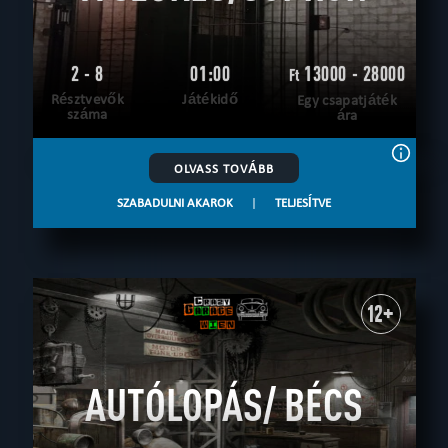
2 - 8
01:00
13000 - 28000
Ft
Résztvevők
Játékidő
Egy csapatjáték
száma
ára
OLVASS TOVÁBB
SZABADULNI AKAROK
|
TELJESÍTVE
12+
AUTÓLOPÁS/ BÉCS