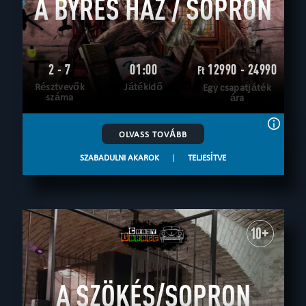
A BYRES HÁZ / SOPRON
2 - 7
01:00
12990 - 24990
Ft
Résztvevők
Játékidő
Egy csapatjáték
száma
ára
OLVASS TOVÁBB
SZABADULNI AKAROK
|
TELJESÍTVE
10+
A SZÖKÉS/SOPRON