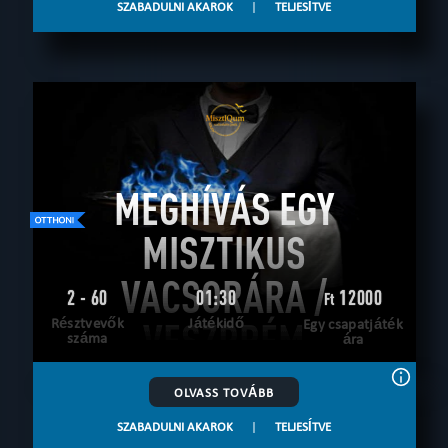
SZABADULNI AKAROK
|
TELJESÍTVE
MEGHÍVÁS EGY
MISZTIKUS
VACSORÁRA /
2 - 60
01:30
12000
Ft
Résztvevők
VESZPRÉM
Játékidő
Egy csapatjáték
száma
ára
OLVASS TOVÁBB
SZABADULNI AKAROK
|
TELJESÍTVE