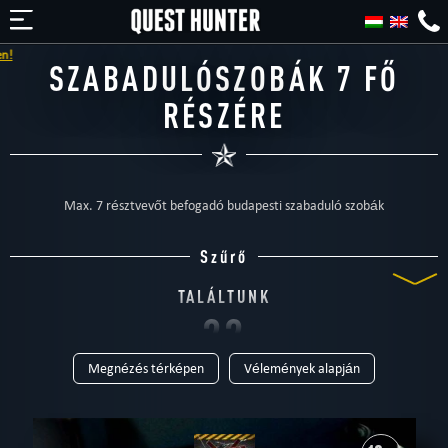
SZABADULÓSZOBÁK 7 FŐ
RÉSZÉRE
Max. 7 résztvevőt befogadó budapesti szabaduló szobák
Szűrő
TALÁLTUNK
22
Megnézés térképen
Vélemények alapján
SZABADULÓSZOBÁT
TIPUS
Mind
Otthoni
Szabadtéri
Szabadulószoba
Gyerekeknek