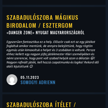
SZABADULÓSZOBA MÁGIKUS
BIRODALOM / ESZTERGOM
«
DANGER ZONE
» NYUGAT MAGYARORSZÁGRÓL
Egyszerűen fantasztikus ez a hely. Először csak ezt az egy játékot
foglaltuk amikor mentünk, de annyira belejöttünk, hogy rögtön
egymás után kimaxoltuk a helyet és 3 szobában is voltunk. Persze
ehhez kellett egy nagyon jófej játékmester Klári személyében és
némi szerencse, hogy pont volt szabad helyük azon a délután 😃!
Nagyon rafinált játék, kell hozzá csapatmunka és logika! Rekord idő
alatt kijutottunk 😉
05.11.2023
SOMOGYI ADRIENN
SZABADULÓSZOBA ÍTÉLET /