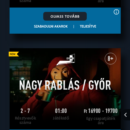
száma
ára
OLVASS TOVÁBB
SZABADULNI AKAROK
|
TELJESÍTVE
8+
NAGY RABLÁS / GYŐR
2 - 7
01:00
16900 - 19700
Ft
Résztvevők
Játékidő
Egy csapatjáték
száma
ára