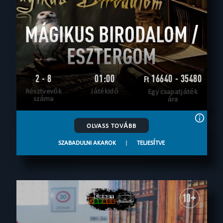
MÁGIKUS BIRODALOM /
ESZTERGOM
2 - 8
01:00
16640 - 35480
Ft
Résztvevők
Játékidő
Egy csapatjáték
száma
ára
OLVASS TOVÁBB
SZABADULNI AKAROK
|
TELJESÍTVE
10+