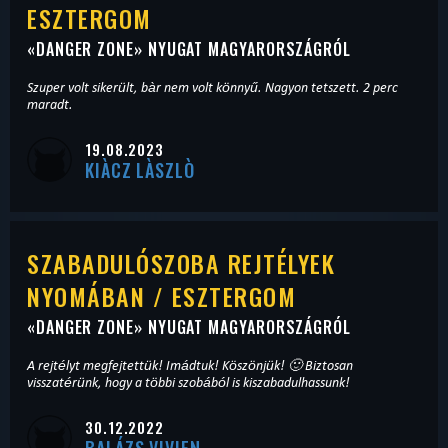
ESZTERGOM
«
DANGER ZONE
» NYUGAT MAGYARORSZÁGRÓL
Szuper volt sikerült, bàr nem volt könnyű. Nagyon tetszett. 2 perc
maradt.
19.08.2023
KIÀCZ LÀSZLÒ
SZABADULÓSZOBA REJTÉLYEK
NYOMÁBAN / ESZTERGOM
«
DANGER ZONE
» NYUGAT MAGYARORSZÁGRÓL
A rejtélyt megfejtettük! Imádtuk! Köszönjük! 🙂 Biztosan
visszatérünk, hogy a többi szobából is kiszabadulhassunk!
30.12.2022
BALÁZS VIVIEN