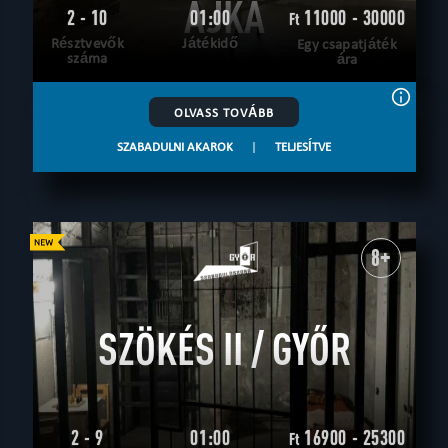
AJKA
2 - 10
01:00
11000 - 30000
Ft
Résztvevők
Játékidő
Egy csapatjáték
száma
ára
OLVASS TOVÁBB
SZABADULNI AKAROK
|
TELJESÍTVE
8+
SZÖKÉS II / GYŐR
2 - 9
01:00
16900 - 25300
Ft