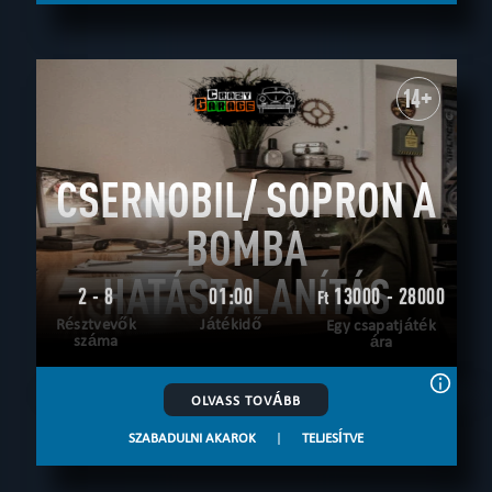
14+
CSERNOBIL/ SOPRON A
BOMBA
HATÁSTALANÍTÁS
2 - 8
01:00
13000 - 28000
Ft
Résztvevők
Játékidő
Egy csapatjáték
száma
ára
OLVASS TOVÁBB
SZABADULNI AKAROK
|
TELJESÍTVE