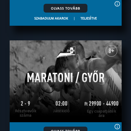
OLVASS TOVÁBB
SZABADULNI AKAROK
|
TELJESÍTVE
8+
MARATONI / GYŐR
2 - 9
02:00
29900 - 44900
Ft
Résztvevők
Játékidő
Egy csapatjáték
száma
ára
OLVASS TOVÁBB