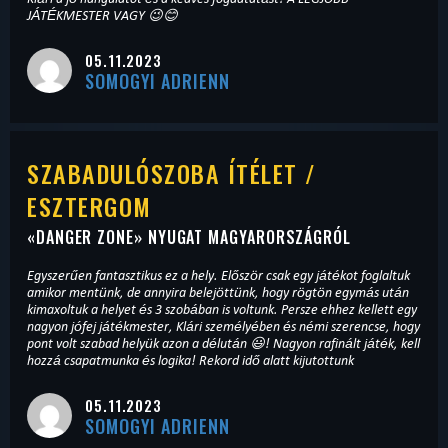
JÁTÉKMESTER VAGY 😉😊
05.11.2023
SOMOGYI ADRIENN
SZABADULÓSZOBA ÍTÉLET /
ESZTERGOM
«
DANGER ZONE
» NYUGAT MAGYARORSZÁGRÓL
Egyszerűen fantasztikus ez a hely. Először csak egy játékot foglaltuk
amikor mentünk, de annyira belejöttünk, hogy rögtön egymás után
kimaxoltuk a helyet és 3 szobában is voltunk. Persze ehhez kellett egy
nagyon jófej játékmester, Klári személyében és némi szerencse, hogy
pont volt szabad helyük azon a délután 😃! Nagyon rafinált játék, kell
hozzá csapatmunka és logika! Rekord idő alatt kijutottunk
05.11.2023
SOMOGYI ADRIENN