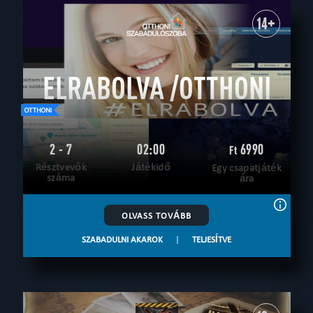
14+
ELRABOLVA /OTTHONI
2 - 7
02:00
6990
Ft
Résztvevők
Játékidő
Egy csapatjáték
száma
ára
OLVASS TOVÁBB
SZABADULNI AKAROK
|
TELJESÍTVE