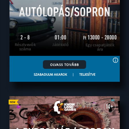
AUTÓLOPÁS/SOPRON
2 - 8
01:00
13000 - 28000
Ft
Résztvevők
Játékidő
Egy csapatjáték
száma
ára
OLVASS TOVÁBB
SZABADULNI AKAROK
|
TELJESÍTVE
14+