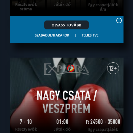
Résztvevők
Játékidő
Egy csapatjáték
száma
ára
OLVASS TOVÁBB
SZABADULNI AKAROK
|
TELJESÍTVE
12+
NAGY CSATA /
VESZPRÉM
7 - 10
01:00
24500 - 35000
Ft
Résztvevők
Játékidő
Egy csapatjáték