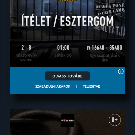
ÍTÉLET / ESZTERGOM
2 - 8
01:00
16640 - 35480
Ft
Résztvevők
Játékidő
Egy csapatjáték
száma
ára
OLVASS TOVÁBB
SZABADULNI AKAROK
|
TELJESÍTVE
8+