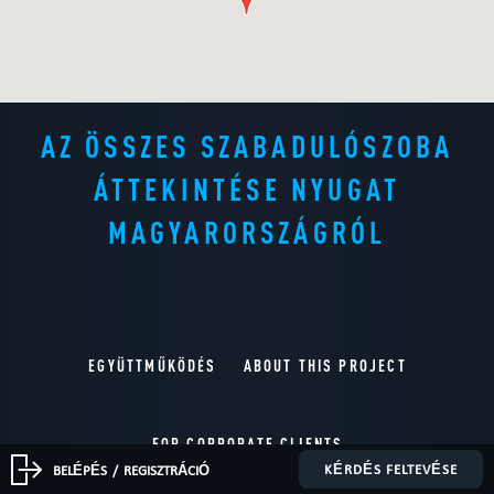
AZ ÖSSZES SZABADULÓSZOBA
ÁTTEKINTÉSE NYUGAT
MAGYARORSZÁGRÓL
EGYÜTTMŰKÖDÉS
ABOUT THIS PROJECT
FOR CORPORATE CLIENTS
KÉRDÉS FELTEVÉSE
BELÉPÉS
/
REGISZTRÁCIÓ