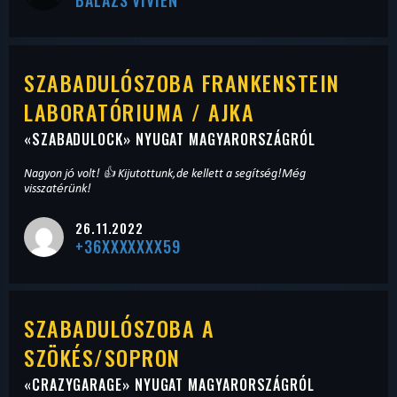
SZABADULÓSZOBA FRANKENSTEIN
LABORATÓRIUMA / AJKA
«
SZABADULOCK
» NYUGAT MAGYARORSZÁGRÓL
Nagyon jó volt! 👍 Kijutottunk,de kellett a segítség!Még
visszatérünk!
26.11.2022
+36XXXXXXX59
SZABADULÓSZOBA A
SZÖKÉS/SOPRON
«
CRAZYGARAGE
» NYUGAT MAGYARORSZÁGRÓL