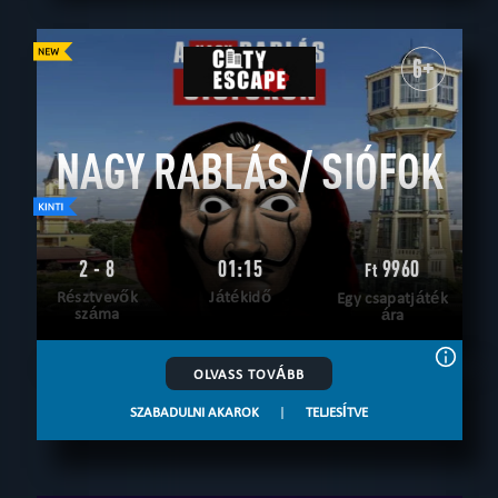
6+
NAGY RABLÁS / SIÓFOK
2 - 8
01:15
9960
Ft
Résztvevők
Játékidő
Egy csapatjáték
száma
ára
OLVASS TOVÁBB
SZABADULNI AKAROK
|
TELJESÍTVE