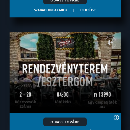
SZABADULNI AKAROK
|
TELJESÍTVE
4+
RENDEZVÉNYTEREM
/ESZTERGOM
2 - 20
04:00
13990
Ft
Résztvevők
Játékidő
Egy csapatjáték
száma
ára
OLVASS TOVÁBB