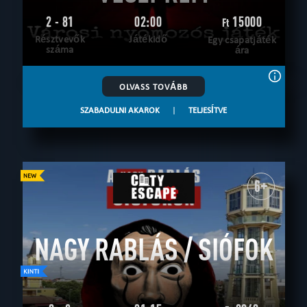
2 - 81
02:00
15000
Ft
Résztvevők
Játékidő
Egy csapatjáték
száma
ára
OLVASS TOVÁBB
SZABADULNI AKAROK
|
TELJESÍTVE
6+
NAGY RABLÁS / SIÓFOK