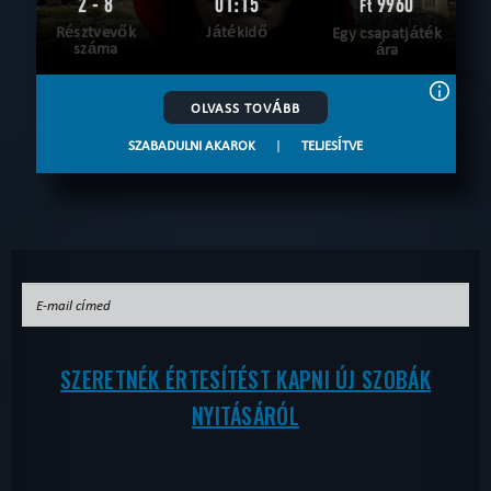
2 - 8
01:15
9960
Ft
Résztvevők
Játékidő
Egy csapatjáték
száma
ára
OLVASS TOVÁBB
SZABADULNI AKAROK
|
TELJESÍTVE
SZERETNÉK ÉRTESÍTÉST KAPNI ÚJ SZOBÁK
NYITÁSÁRÓL