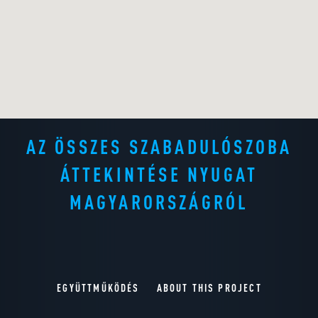
AZ ÖSSZES SZABADULÓSZOBA
ÁTTEKINTÉSE NYUGAT
MAGYARORSZÁGRÓL
EGYÜTTMŰKÖDÉS
ABOUT THIS PROJECT