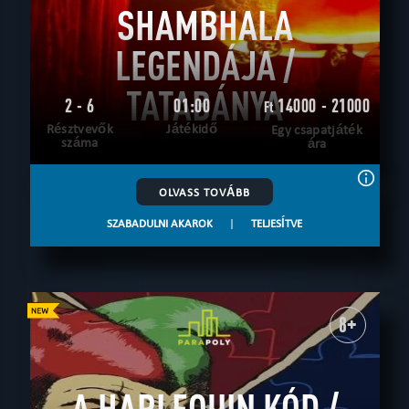
SHAMBHALA
LEGENDÁJA /
TATABÁNYA
2 - 6
01:00
14000 - 21000
Ft
Résztvevők
Játékidő
Egy csapatjáték
száma
ára
OLVASS TOVÁBB
SZABADULNI AKAROK
|
TELJESÍTVE
8+
A HARLEQUIN KÓD /