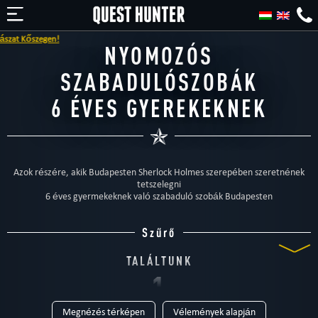
zegen!
NYOMOZÓS
SZABADULÓSZOBÁK
6 ÉVES GYEREKEKNEK
Azok részére, akik Budapesten Sherlock Holmes szerepében szeretnének
tetszelegni
6 éves gyermekeknek való szabaduló szobák Budapesten
Szűrő
TALÁLTUNK
1
Megnézés térképen
Vélemények alapján
SZABADULÓSZOBÁT