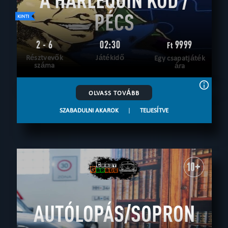
PÉCS
2 - 6
02:30
9999
Ft
Résztvevők
Játékidő
Egy csapatjáték
száma
ára
OLVASS TOVÁBB
SZABADULNI AKAROK
|
TELJESÍTVE
10+
AUTÓLOPÁS/SOPRON