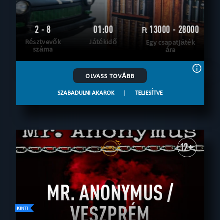
2 - 8
01:00
13000 - 28000
Ft
Résztvevők
Játékidő
Egy csapatjáték
száma
ára
OLVASS TOVÁBB
SZABADULNI AKAROK
|
TELJESÍTVE
12+
MR. ANONYMUS /
VESZPRÉM