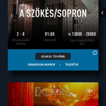
A SZÖKÉS/SOPRON
2 - 8
01:00
13000 - 28000
Ft
Résztvevők
Játékidő
Egy csapatjáték
száma
ára
OLVASS TOVÁBB
SZABADULNI AKAROK
|
TELJESÍTVE
10+