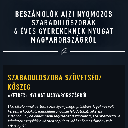
BESZÁMOLÓK A(Z) NYOMOZÓS
SZABADULÓSZOBÁK
6 ÉVES GYEREKEKNEK NYUGAT
MAGYARORSZÁGRÓL
SZABADULÓSZOBA SZÖVETSÉG/
KŐSZEG
«
KETREC
» NYUGAT MAGYARORSZÁGRÓL
Első alkalommal vettem részt ilyen jellegű játékban. Izgalmas volt
keresni a kódokat, megoldani a logikai feladatokat. Sikerült
kiszabadulni, de ehhez némi segítséget is kaptunk a játékmestertől. A
feladatok megoldása közben repült az idő! Kellemes élmény volt!
Köszönjük!