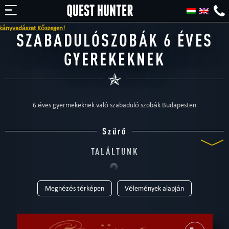
yvadászat Kőszegen!
SZABADULÓSZOBÁK 6 ÉVES
GYEREKEKNEK
6 éves gyermekeknek való szabaduló szobák Budapesten
Szűrő
TALÁLTUNK
2
Megnézés térképen
Vélemények alapján
SZABADULÓSZOBÁT
TIPUS
Mind
Otthoni
Szabadtéri
Szabadulószoba
Gyerekeknek