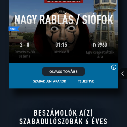
NAGY RABLÁS / SIÓFOK
2 - 8
01:15
9960
Ft
Résztvevők
Játékidő
Egy csapatjáték
száma
ára
OLVASS TOVÁBB
SZABADULNI AKAROK
|
TELJESÍTVE
BESZÁMOLÓK A(Z)
SZABADULÓSZOBÁK 6 ÉVES