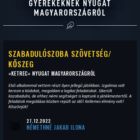
GYEREKEKNEK NYUGAT
MAGYARORSZÁGRÓL
SZABADULÓSZOBA SZÖVETSÉG/
KŐSZEG
«
KETREC
» NYUGAT MAGYARORSZÁGRÓL
Első alkalommal vettem részt ilyen jellegű játékban. Izgalmas volt
keresni a kódokat, megoldani a logikai feladatokat. Sikerült
kiszabadulni, de ehhez némi segítséget is kaptunk a játékmestertől. A
feladatok megoldása közben repült az idő! Kellemes élmény volt!
Köszönjük!
27.12.2022
NÉMETHNÉ JAKAB ILONA