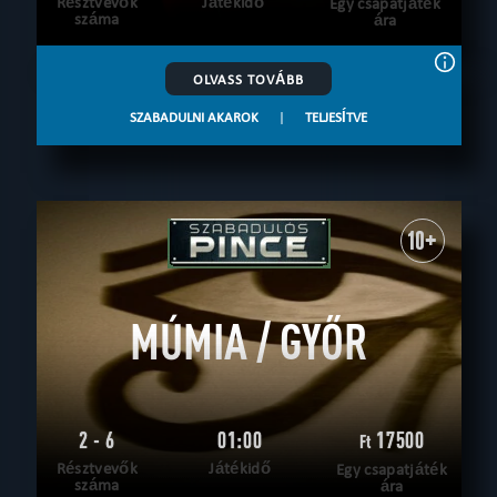
Résztvevők
Játékidő
Egy csapatjáték
száma
ára
OLVASS TOVÁBB
SZABADULNI AKAROK
|
TELJESÍTVE
10+
MÚMIA / GYŐR
2 - 6
01:00
17500
Ft
Résztvevők
Játékidő
Egy csapatjáték
száma
ára