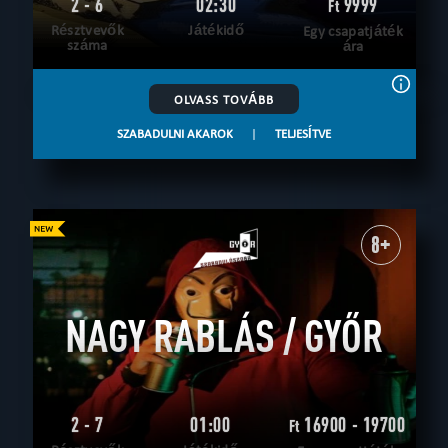
2 - 6
02:30
9999
Ft
Résztvevők
Játékidő
Egy csapatjáték
száma
ára
OLVASS TOVÁBB
SZABADULNI AKAROK
|
TELJESÍTVE
8+
NAGY RABLÁS / GYŐR
2 - 7
01:00
16900 - 19700
Ft