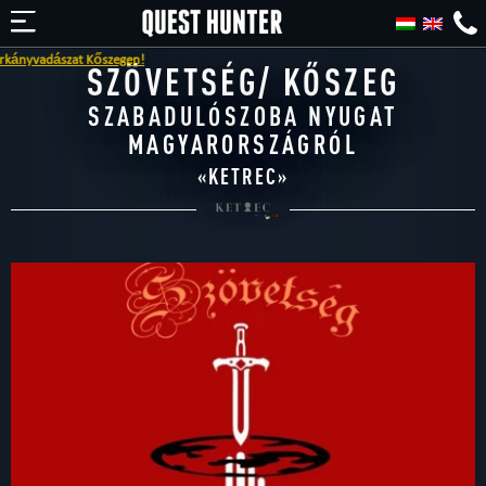
adászat Kőszegen!
SZÖVETSÉG/ KŐSZEG
SZABADULÓSZOBA NYUGAT
MAGYARORSZÁGRÓL
«
KETREC
»