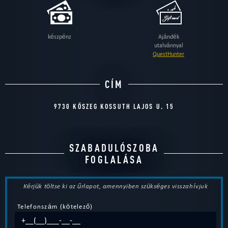
készpénz
Ajándék
utalvánnyal
QuestHunter
CÍM
9730 KŐSZEG KOSSUTH LAJOS U. 15
SZABADULÓSZOBA
FOGLALÁSA
Kérjük töltse ki az űrlapot, amennyiben szükséges visszahívjuk
Telefonszám (kötelező)