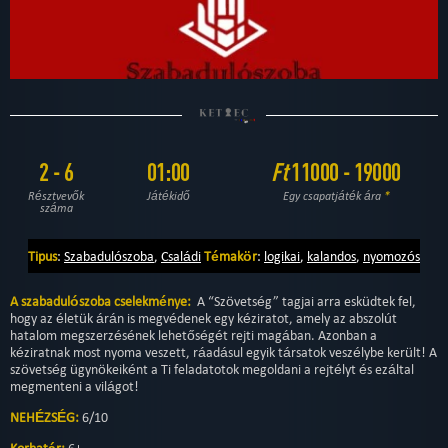
2 - 6
01:00
Ft
11000 - 19000
Résztvevők
Játékidő
Egy csapatjáték ára
*
száma
Tipus
:
Szabadulószoba
,
Családi
Témakör
:
logikai
,
kalandos
,
nyomozós
A szabadulószoba cselekménye:
A “Szövetség” tagjai arra esküdtek fel,
hogy az életük árán is megvédenek egy kéziratot, amely az abszolút
hatalom megszerzésének lehetőségét rejti magában. Azonban a
kéziratnak most nyoma veszett, ráadásul egyik társatok veszélybe került! A
szövetség ügynökeiként a Ti feladatotok megoldani a rejtélyt és ezáltal
megmenteni a világot!
NEHÉZSÉG:
6/10