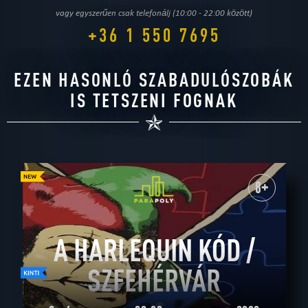
vagy egyszerűen csak telefonálj (10:00 - 22:00 között)
+36 1 550 7695
EZEN HASONLÓ SZABADULÓSZOBÁK
IS TETSZENI FOGNAK
8+
A HARLEQUIN KÓD /
SZFEHÉRVÁR