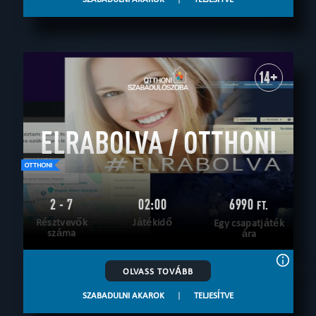
14+
ELRABOLVA / OTTHONI
2 - 7
02:00
6990
FT.
Résztvevők
Játékidő
Egy csapatjáték
száma
ára
OLVASS TOVÁBB
SZABADULNI AKAROK
|
TELJESÍTVE