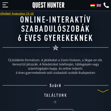
sztus 15-16
ONLINE-INTERAKTÍV
SZABADULÓSZOBÁK
6 ÉVES GYEREKEKNEK
Új küldetés formátum. A játékokat a Zoom híváson, a Skype-on stb.
Keresztül játsszák. A feladatokat telefonján, táblagépén vagy
számítógépén kapja, és online teljesíti.
6 éves gyermekeknek való szabaduló szobák Budapesten
Szűrő
TALÁLTUNK
1