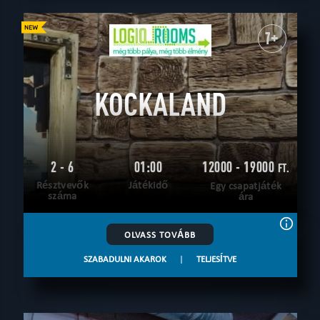
7+
KOCKALAND
2 - 6
01:00
12000 - 19000
FT.
Résztvevők
Játékidő
Egy csapatjáték
száma
ára
OLVASS TOVÁBB
SZABADULNI AKAROK
|
TELJESÍTVE