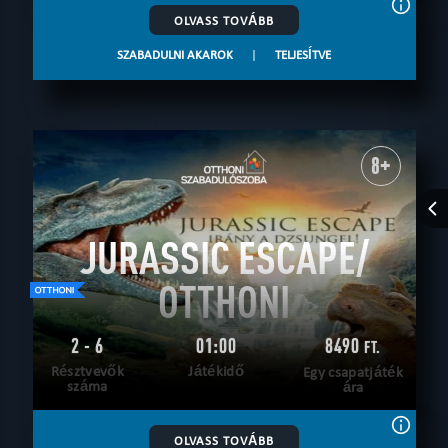
OLVASS TOVÁBB
SZABADULNI AKAROK
|
TELJESÍTVE
8+
JURASSIC ESCAPE/
OTTHONI
2 - 6
01:00
8490
FT.
Résztvevők
Játékidő
Egy csapatjáték
száma
ára
OLVASS TOVÁBB