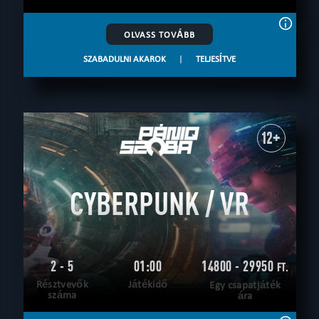
OLVASS TOVÁBB
SZABADULNI AKAROK
|
TELJESÍTVE
12+
CYBERPUNK / VR
2 - 5
01:00
14800 - 29950
FT.
Résztvevők
Játékidő
Egy csapatjáték
száma
ára