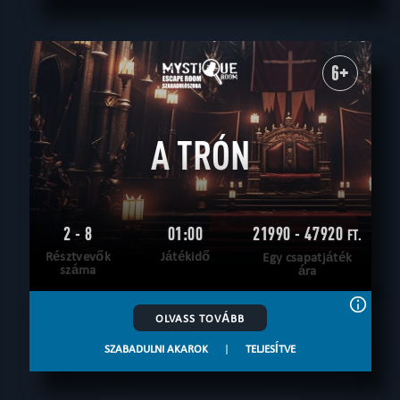
6+
A TRÓN
2 - 8
01:00
21990 - 47920
FT.
Résztvevők
Játékidő
Egy csapatjáték
száma
ára
OLVASS TOVÁBB
SZABADULNI AKAROK
|
TELJESÍTVE