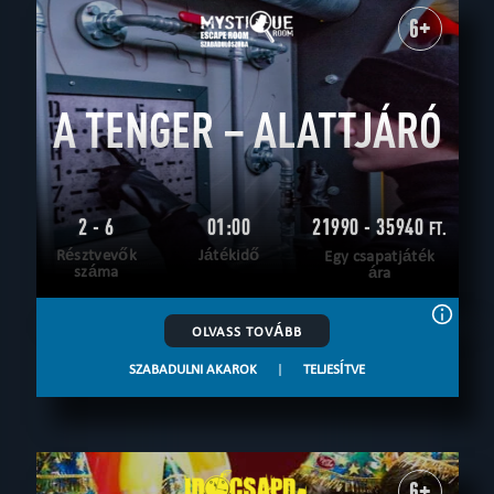
6+
A TENGER – ALATTJÁRÓ
2 - 6
01:00
21990 - 35940
FT.
Résztvevők
Játékidő
Egy csapatjáték
száma
ára
OLVASS TOVÁBB
SZABADULNI AKAROK
|
TELJESÍTVE
6+