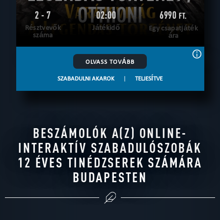
OTTHONI
2 - 7
02:00
6990
FT.
Résztvevők
Játékidő
Egy csapatjáték
száma
ára
OLVASS TOVÁBB
SZABADULNI AKAROK
|
TELJESÍTVE
BESZÁMOLÓK A(Z) ONLINE-
INTERAKTÍV SZABADULÓSZOBÁK
12 ÉVES TINÉDZSEREK SZÁMÁRA
BUDAPESTEN