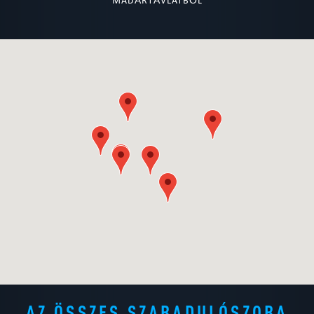
MADÁRTÁVLATBÓL
AZ ÖSSZES SZABADULÓSZOBA