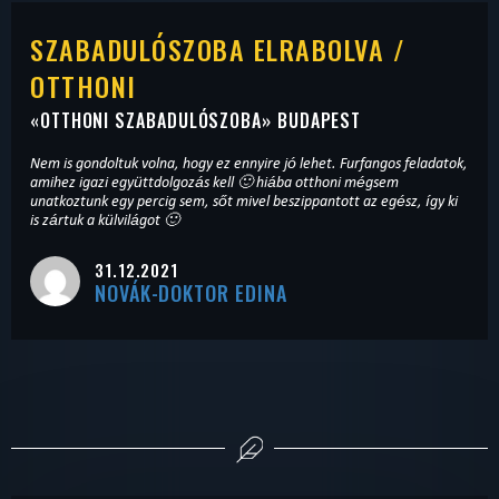
SZABADULÓSZOBA ELRABOLVA /
OTTHONI
«
OTTHONI SZABADULÓSZOBA
» BUDAPEST
Nem is gondoltuk volna, hogy ez ennyire jó lehet. Furfangos feladatok,
amihez igazi együttdolgozás kell 🙂 hiába otthoni mégsem
unatkoztunk egy percig sem, sőt mivel beszippantott az egész, így ki
is zártuk a külvilágot 🙂
31.12.2021
NOVÁK-DOKTOR EDINA