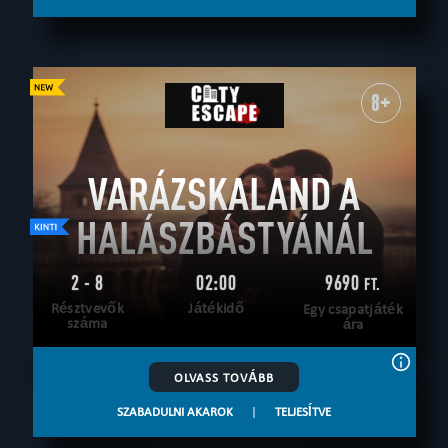
8+
VARÁZSKALAND A
HALÁSZBÁSTYÁNÁL
2 - 8
02:00
9690
FT.
Résztvevők
Játékidő
Egy csapatjáték
száma
ára
OLVASS TOVÁBB
SZABADULNI AKAROK
|
TELJESÍTVE