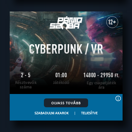
12+
CYBERPUNK / VR
2 - 5
01:00
14800 - 29950
FT.
Résztvevők
Játékidő
Egy csapatjáték
száma
ára
OLVASS TOVÁBB
SZABADULNI AKAROK
|
TELJESÍTVE