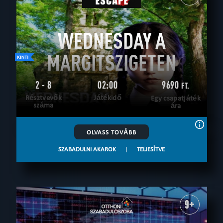
WEDNESDAY A
MARGITSZIGETEN
2 - 8
02:00
9690
FT.
Résztvevők
Játékidő
Egy csapatjáték
száma
ára
OLVASS TOVÁBB
SZABADULNI AKAROK
|
TELJESÍTVE
9+