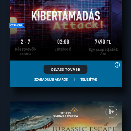
KIBERTÁMADÁS
2 - 7
02:00
7490
FT.
Résztvevők
Játékidő
Egy csapatjáték
száma
ára
OLVASS TOVÁBB
SZABADULNI AKAROK
|
TELJESÍTVE
8+