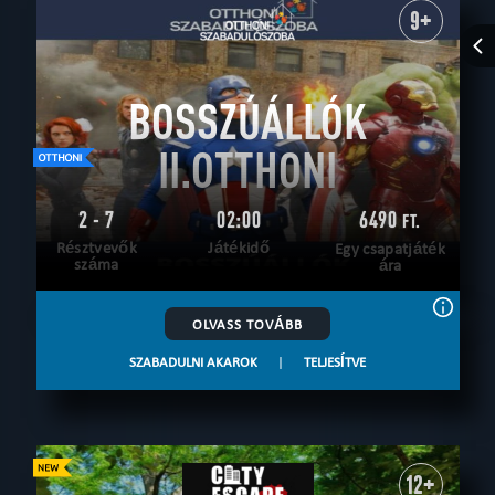
9+
BOSSZÚÁLLÓK
II.OTTHONI
2 - 7
02:00
6490
FT.
Résztvevők
Játékidő
Egy csapatjáték
száma
ára
OLVASS TOVÁBB
SZABADULNI AKAROK
|
TELJESÍTVE
12+