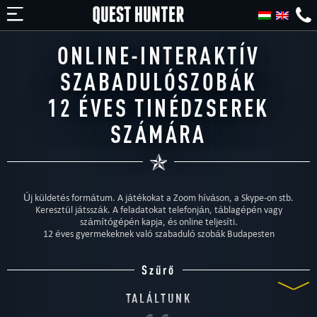
ONLINE-INTERAKTÍV
SZABADULÓSZOBÁK
12 ÉVES TINÉDZSEREK
SZÁMÁRA
Új küldetés formátum. A játékokat a Zoom híváson, a Skype-on stb.
Keresztül játsszák. A feladatokat telefonján, táblagépén vagy
számítógépén kapja, és online teljesíti.
12 éves gyermekeknek való szabaduló szobák Budapesten
Szűrő
TALÁLTUNK