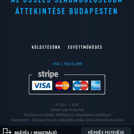
ÁTTEKINTÉSE BUDAPESTEN
KÜLDETÉSÜNK
EGYÜTTMŰKÖDÉS
+36 1 701 0 299
© 2015 — 2026
Minden jog fenntartva
Általános szerződési feltételek és Adatvédelmi szabályzat
QuestHunter - Budapest összes szabadulószobája, leírás vélemények, képek
KÉRDÉS FELTEVÉSE
BELÉPÉS
/
REGISZTRÁCIÓ