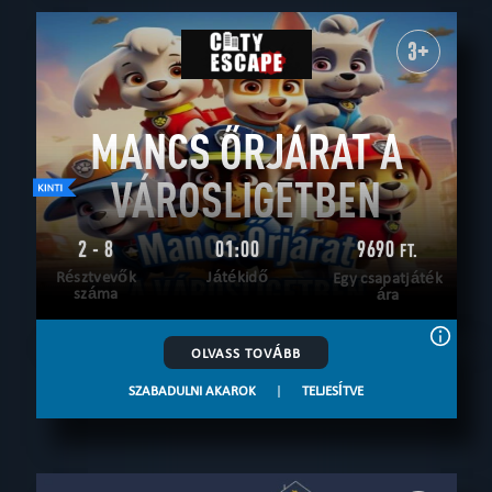
3+
MANCS ŐRJÁRAT A
VÁROSLIGETBEN
2 - 8
01:00
9690
FT.
Résztvevők
Játékidő
Egy csapatjáték
száma
ára
OLVASS TOVÁBB
SZABADULNI AKAROK
|
TELJESÍTVE