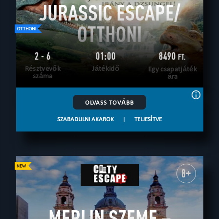
JURASSIC ESCAPE/
OTTHONI
2 - 6
01:00
8490
FT.
Résztvevők
Játékidő
Egy csapatjáték
száma
ára
OLVASS TOVÁBB
SZABADULNI AKAROK
|
TELJESÍTVE
8+
MERLIN SZEME –