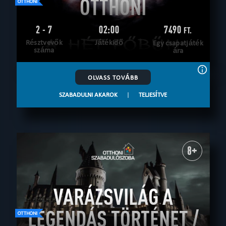
OTTHONI
2 - 7
02:00
7490
FT.
Résztvevők
Játékidő
Egy csapatjáték
száma
ára
OLVASS TOVÁBB
SZABADULNI AKAROK
|
TELJESÍTVE
8+
VARÁZSVILÁG A
LEGENDÁS TÖRTÉNET /