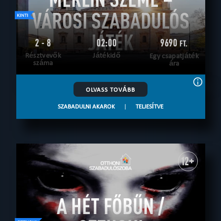
VÁROSI SZABADULÓS
JÁTÉK
2 - 8
02:00
9690
FT.
Résztvevők
Játékidő
Egy csapatjáték
száma
ára
OLVASS TOVÁBB
SZABADULNI AKAROK
|
TELJESÍTVE
12+
A HÉT FŐBŰN /