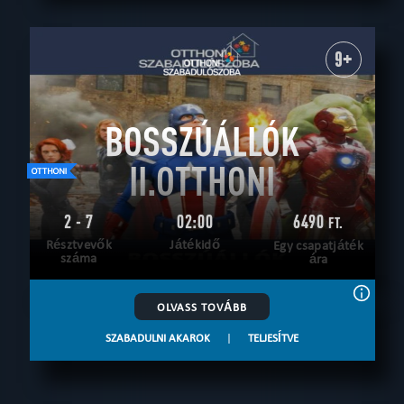
9+
BOSSZÚÁLLÓK
II.OTTHONI
2 - 7
02:00
6490
FT.
Résztvevők
Játékidő
Egy csapatjáték
száma
ára
OLVASS TOVÁBB
SZABADULNI AKAROK
|
TELJESÍTVE