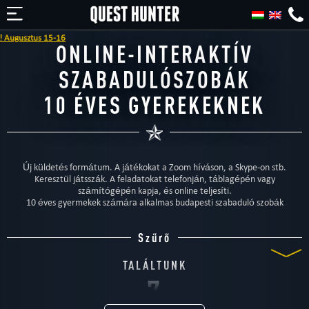
us 15-16
ONLINE-INTERAKTÍV
SZABADULÓSZOBÁK
10 ÉVES GYEREKEKNEK
Új küldetés formátum. A játékokat a Zoom híváson, a Skype-on stb.
Keresztül játsszák. A feladatokat telefonján, táblagépén vagy
számítógépén kapja, és online teljesíti.
10 éves gyermekek számára alkalmas budapesti szabaduló szobák
Szűrő
TALÁLTUNK
7