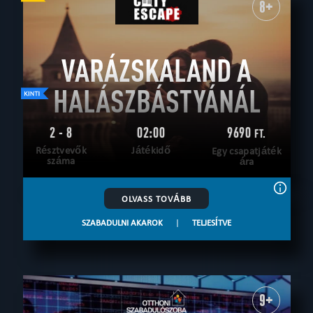
8+
VARÁZSKALAND A
HALÁSZBÁSTYÁNÁL
2 - 8
02:00
9690
FT.
Résztvevők
Játékidő
Egy csapatjáték
száma
ára
OLVASS TOVÁBB
SZABADULNI AKAROK
|
TELJESÍTVE
9+