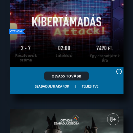
KIBERTÁMADÁS
2 - 7
02:00
7490
FT.
Résztvevők
Játékidő
Egy csapatjáték
száma
ára
OLVASS TOVÁBB
SZABADULNI AKAROK
|
TELJESÍTVE
8+