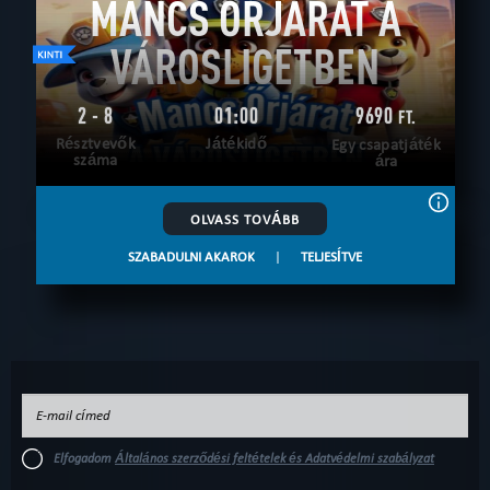
MANCS ŐRJÁRAT A
VÁROSLIGETBEN
2 - 8
01:00
9690
FT.
Résztvevők
Játékidő
Egy csapatjáték
száma
ára
OLVASS TOVÁBB
SZABADULNI AKAROK
|
TELJESÍTVE
Elfogadom
Általános szerződési feltételek és Adatvédelmi szabályzat