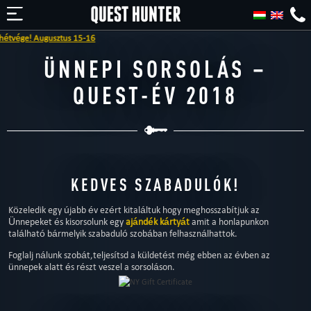
tvége! Augusztus 15-16
ÜNNEPI SORSOLÁS –
QUEST-ÉV 2018
KEDVES SZABADULÓK!
Közeledik egy újabb év ezért kitaláltuk hogy meghosszabítjuk az
Ünnepeket és kisorsolunk egy
ajándék kártyát
amit a honlapunkon
található bármelyik szabaduló szobában felhasználhattok.
Foglalj nálunk szobát,teljesítsd a küldetést még ebben az évben az
ünnepek alatt és részt veszel a sorsoláson.