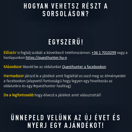
HOGYAN VEHETSZ RÉSZT A
SORSOLÁSON?
EGYSZERŰ!
Először
is foglalj szobát a következő telefonszámon:
+36 1 7010299
vagy a
honlapunkon
https://questhunter.hu-n
Másodszor
likeold be az oldalunkat
Questhunter a facebookon
Harmadszor
játszd le a játékot amit foglaltál es oszd meg az élményeidet
a facebookon (alapvető fontosságú hogy legyen egy hivatkozás az
oldalunkra és egy #questhunter hashtag)
De a legfontosabb
hogy élvezd a játékot amit választottál!
ÜNNEPELD VELÜNK AZ ÚJ ÉVET ÉS
NYERJ EGY AJÁNDÉKOT!