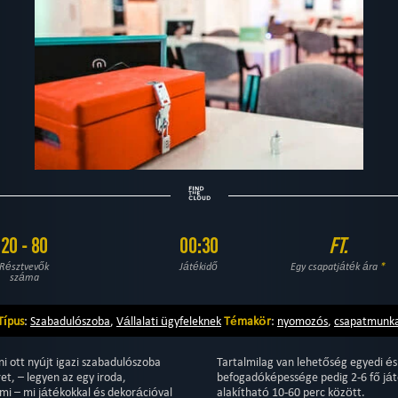
20 - 80
00:30
FT.
Résztvevők
Játékidő
Egy csapatjáték ára
*
száma
Típus
:
Szabadulószoba
,
Vállalati ügyfeleknek
Témakör
:
nyomozós
,
csapatmunk
i ott nyújt igazi szabadulószoba
Tartalmilag van lehetőség egyedi és
t, – legyen az egy iroda,
befogadóképessége pedig 2-6 fő ját
rmi – mi játékokkal és dekorációval
alakítható 10-60 perc között.