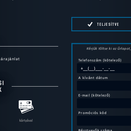
TELJESÍTVE
Kérjük töltse ki az űrlapo
 árajánlat
Telefonszám (kötelező)
A kívánt dátum
SI
K
E-mail (kötelező)
Promóciós kód
kártyával
Résztvevők száma