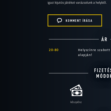
igazi kijutós játékot varázsolunk a helyből.
KOMMENT ÍRÁSA
ÁR
20-80
Helyszínre szabott
alapján!
FIZETÉ
MÓDO
készpénz