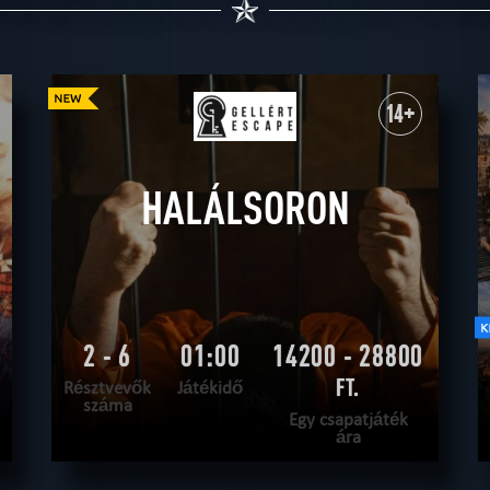
14+
HALÁLSORON
2 - 6
01:00
14200 - 28800
FT.
Résztvevők
Játékidő
száma
Egy csapatjáték
ára