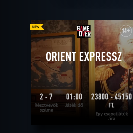
14+
ORIENT EXPRESSZ
2 - 7
01:00
23800 - 45150
FT.
Résztvevők
Játékidő
száma
Egy csapatjáték
ára