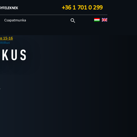
+36 1 701 0 299
GYFELEKNEK
Csapatmunka
Sci-fi
Technológiai
ktikus
IKUS
Blog