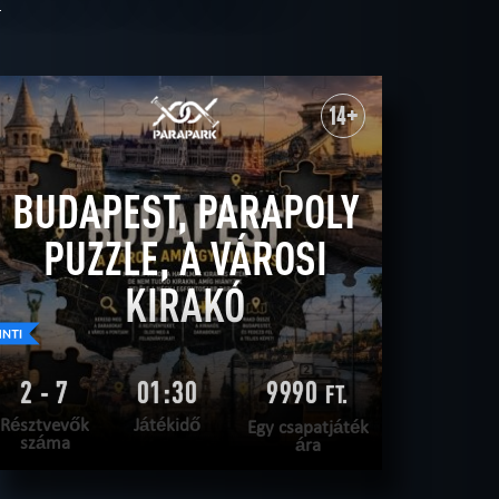
14+
BUDAPEST, PARAPOLY
PUZZLE, A VÁROSI
KIRAKÓ
2 - 7
01:30
9990
FT.
Résztvevők
Játékidő
Egy csapatjáték
száma
ára