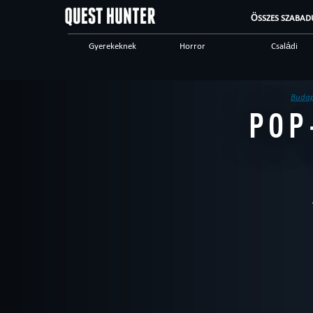
ÖSSZES SZABAD
Gyerekeknek
Horror
Családi
Ijesztő
Különleges játékok
Steampunk
Vacsoraszínház
Logikai
Történelmi
Budap
POP
High tech
Romantic
Kalandos