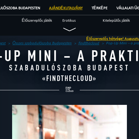
ULÓSZOBA BUDAPESTEN
AJÁNDÉKUTALVÁNY
TÉRKÉPE
VÁLLALATI Ü
Élőszereplős játék
Erotikus
Kitelepülős játék
Katonai
Misztikus
Nyomozós
Élőszereplős hétvége! Augusztus 15-16
Fantasy
Szokatlan
Tudományos
est
Összes szabadulószoba Budapesten
findthecloud
Pop-Up Mini – a pra
-UP MINI – A PRAKT
Szabadulószoba
Brendek
Beszámolók
SZABADULÓSZOBA BUDAPEST
«
FINDTHECLOUD
»