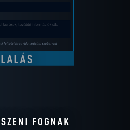
si feltételek és Adatvédelmi szabályzat
TSZENI FOGNAK