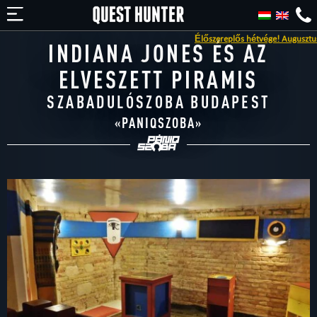
Élőszereplős hétvége! Augusztus 15-16
INDIANA JONES ÉS AZ
ELVESZETT PIRAMIS
SZABADULÓSZOBA BUDAPEST
«
PANIQSZOBA
»