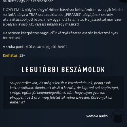
ha siettek egy kiút keresésében!
FIGYELEM! A pályán négykézlábon kúszásra kell számítani az egyik feladat
során!A pálya a TRAP szabadulószoba „PIRAMIS” pályájának csekély
átalakításából jött létre, mely ugyanott található. Ha játszottál már ezen
a pályán javasoljuk, válassz inkább egy másikat!
Helyszínen készpénzes vagy SZÉP kártyás fizetés esetén kedvezményes
biztosítunk!
A szoba péntektől-vasárnapig elérhető!
Korhatár:
12+
LEGUTÓBBI BESZÁMOLOK
Szuper móka volt, és még sikerült is kiszabadulnunk, pedig csak
ketten voltunk. Akadozott kicsit a kezdés, de kaptunk sok segítséget,
s végül egész jól belemelegedtünk. Kár, hogy olyan gyorsan
elröppent az 1 óra, még folytattuk volna szívesen. Köszönjük az
élményt!
Hamala Ildikó