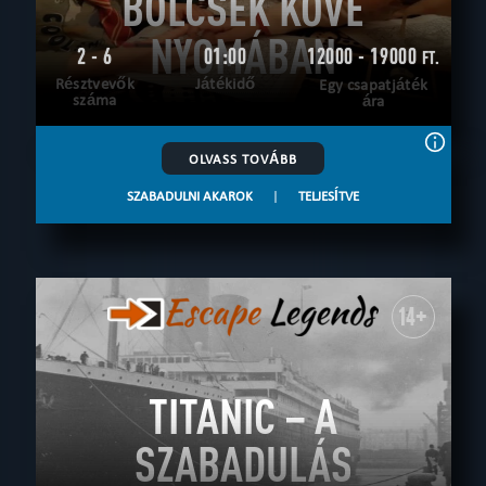
BÖLCSEK KÖVE
NYOMÁBAN
2 - 6
01:00
12000 - 19000
FT.
Résztvevők
Játékidő
Egy csapatjáték
száma
ára
OLVASS TOVÁBB
SZABADULNI AKAROK
|
TELJESÍTVE
14+
TITANIC – A
SZABADULÁS