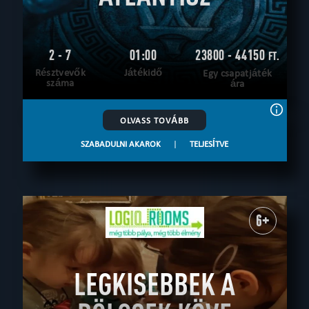
2 - 7
01:00
23800 - 44150
FT.
Résztvevők
Játékidő
Egy csapatjáték
száma
ára
OLVASS TOVÁBB
SZABADULNI AKAROK
|
TELJESÍTVE
6+
LEGKISEBBEK A