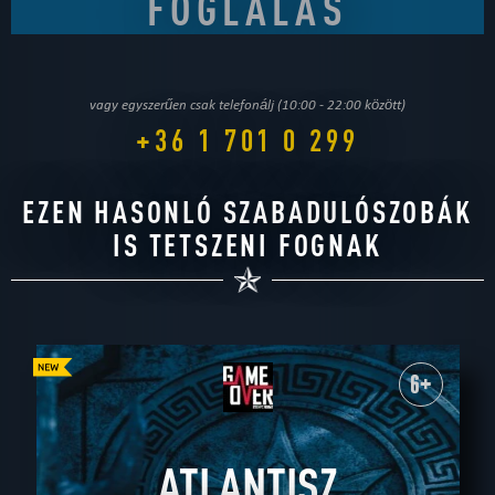
vagy egyszerűen csak telefonálj (10:00 - 22:00 között)
+36 1 701 0 299
EZEN HASONLÓ SZABADULÓSZOBÁK
IS TETSZENI FOGNAK
6+
ATLANTISZ