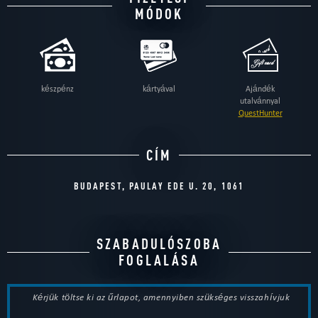
MÓDOK
készpénz
kártyával
Ajándék
utalvánnyal
QuestHunter
CÍM
BUDAPEST, PAULAY EDE U. 20, 1061
SZABADULÓSZOBA
FOGLALÁSA
Kérjük töltse ki az űrlapot, amennyiben szükséges visszahívjuk