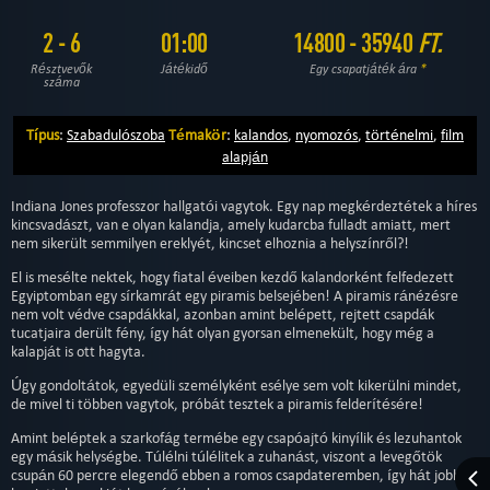
2 - 6
01:00
14800 - 35940
FT.
Résztvevők
Játékidő
Egy csapatjáték ára
*
száma
Típus
:
Szabadulószoba
Témakör
:
kalandos
,
nyomozós
,
történelmi
,
film
alapján
Indiana Jones professzor hallgatói vagytok. Egy nap megkérdeztétek a híres
kincsvadászt, van e olyan kalandja, amely kudarcba fulladt amiatt, mert
nem sikerült semmilyen ereklyét, kincset elhoznia a helyszínről?!
El is mesélte nektek, hogy fiatal éveiben kezdő kalandorként felfedezett
Egyiptomban egy sírkamrát egy piramis belsejében! A piramis ránézésre
nem volt védve csapdákkal, azonban amint belépett, rejtett csapdák
tucatjaira derült fény, így hát olyan gyorsan elmenekült, hogy még a
kalapját is ott hagyta.
Úgy gondoltátok, egyedüli személyként esélye sem volt kikerülni mindet,
de mivel ti többen vagytok, próbát tesztek a piramis felderítésére!
Amint beléptek a szarkofág termébe egy csapóajtó kinyílik és lezuhantok
egy másik helységbe. Túlélni túlélitek a zuhanást, viszont a levegőtök
csupán 60 percre elegendő ebben a romos csapdateremben, így hát jobb,