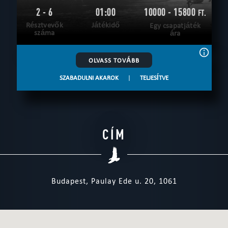
2 - 6
01:00
10000 - 15800
FT.
Résztvevők
Játékidő
Egy csapatjáték
száma
ára
OLVASS TOVÁBB
SZABADULNI AKAROK
|
TELJESÍTVE
CÍM
Budapest, Paulay Ede u. 20, 1061