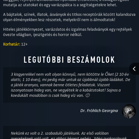
mutatja az utatokat és egy varázspálca is a segítségetekre lehet.
A bájitalok, színek, illatok, ásványok és titkos receptórák között kalandozva
olyan élményekben lesz részetek, melyekről nem is álmodtatok!
Hiteles játékkörnyezet, varázslatos és izgalmas feladványok egy rejtélyek
övezte világban, ijesztgetés és horror nélkül.
Korhatár:
12+
LEGUTÓBBI BESZÁMOLOK
3 kisgyerekkel nem volt olyan könnyű, nem kötötte le Őket (2 10 év
alatti, 1 10 éves), mi pedig már untuk az újabbnál újabb ládákat. De
a játék aranyos, vannak benne ötletes feladatok. Viszont
iszonyatosan hideg van, ne vegyétek le a kabátotokat! Sajnos a
koedukált mosdóban is csak hideg víz van. 🙁
Dr. Fröhlich Georgina
Nekünk ez volt a 2. szabadulò jàtèkunk. Az első valóban
gyerekeknek való volt, ez ahhoz kèpest nehéz . Mèg gyakorolnunk