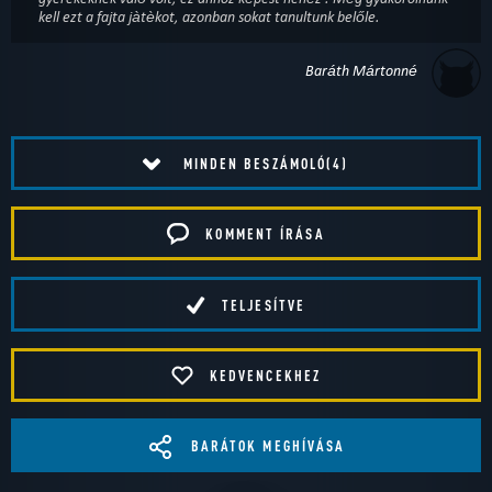
kell ezt a fajta jàtèkot, azonban sokat tanultunk belőle.
Baráth Mártonné
MINDEN BESZÁMOLÓ(4)
KOMMENT ÍRÁSA
TELJESÍTVE
KEDVENCEKHEZ
BARÁTOK MEGHÍVÁSA