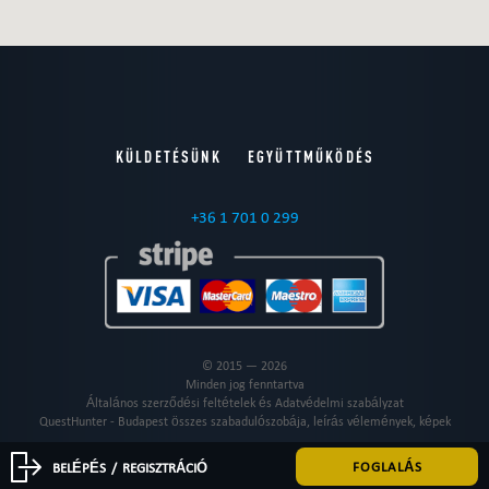
KÜLDETÉSÜNK
EGYÜTTMŰKÖDÉS
+36 1 701 0 299
© 2015 — 2026
Minden jog fenntartva
Általános szerződési feltételek és Adatvédelmi szabályzat
QuestHunter - Budapest összes szabadulószobája, leírás vélemények, képek
FOGLALÁS
BELÉPÉS
/
REGISZTRÁCIÓ