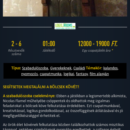
2 - 6
01:00
12000 - 19000
FT.
Résztvevők
Játékidő
Egy csapatjáték ára
*
száma
Típus
:
Szabadulószoba
,
Gyerekeknek
,
Családi
Témakör
:
kalandos
,
nyomozós
,
csapatmunka
,
logikai
,
fantasy
,
film alapján
SEGÍTSETEK MEGTALÁLNI A BÖLCSEK KÖVÉT!
A szabadulószoba cselekménye:
Ebben a játékban a legismertebb alkimista,
Nicolas Flamel műhelyébe csöppentek és oldhattok meg izgalmas
feladatokat a bölcsek köve felkutatása érdekében. Ezt csapatmunkával,
kreativitással, logikus gondolkodással, az összefüggések átlátásával és jó
megfigyelőkészséggel érhetitek el.
Az örök élet kövének felkutatása közben találkozhattok számos misztikus
tárggyal, rejtélyes szimbólumok nyomába eredhettek, a csillagos égbolt