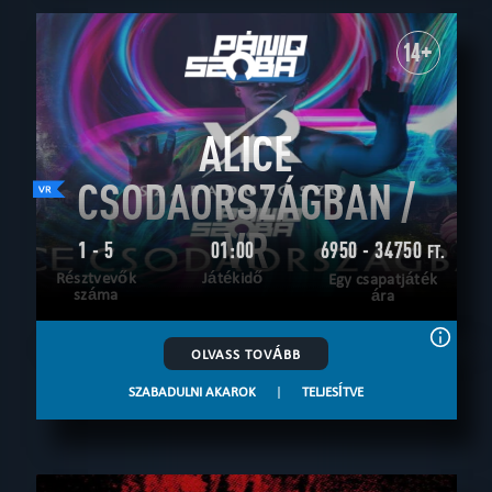
14+
ALICE
CSODAORSZÁGBAN /
VR
1 - 5
01:00
6950 - 34750
FT.
Résztvevők
Játékidő
Egy csapatjáték
száma
ára
OLVASS TOVÁBB
SZABADULNI AKAROK
|
TELJESÍTVE