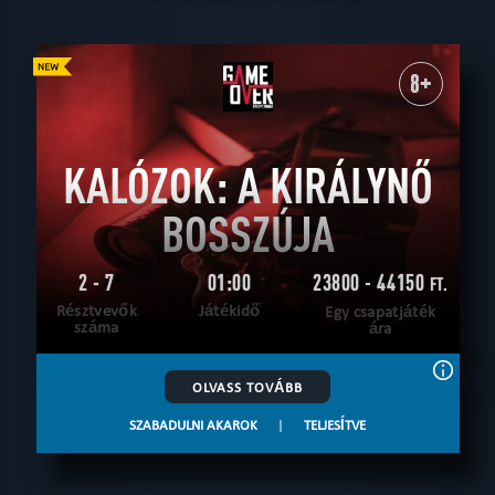
8+
KALÓZOK: A KIRÁLYNŐ
BOSSZÚJA
2 - 7
01:00
23800 - 44150
FT.
Résztvevők
Játékidő
Egy csapatjáték
száma
ára
OLVASS TOVÁBB
SZABADULNI AKAROK
|
TELJESÍTVE