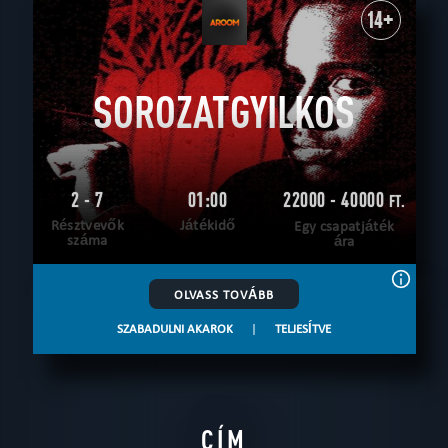
14+
SOROZATGYILKOS
2 - 7
01:00
22000 - 40000
FT.
Résztvevők
Játékidő
Egy csapatjáték
száma
ára
OLVASS TOVÁBB
SZABADULNI AKAROK
|
TELJESÍTVE
CÍM