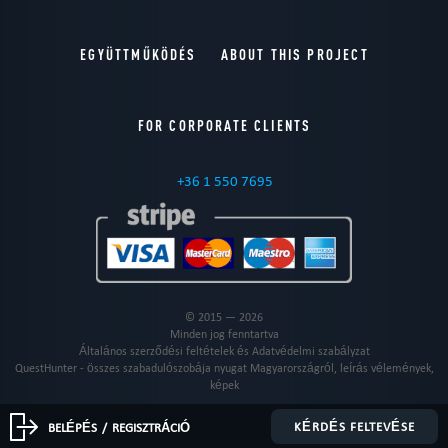
EGYÜTTMŰKÖDÉS
ABOUT THIS PROJECT
FOR CORPORATE CLIENTS
+36 1 550 7695
© 2015 — 2026
Minden jog fenntartva
Általános szerződési feltételek és Adatvédelmi szabályzat
QuestHunter - összes szabadulószobája nyugat Magyarországról, leírás vélemények,
képek
KÉRDÉS FELTEVÉSE
BELÉPÉS
/
REGISZTRÁCIÓ