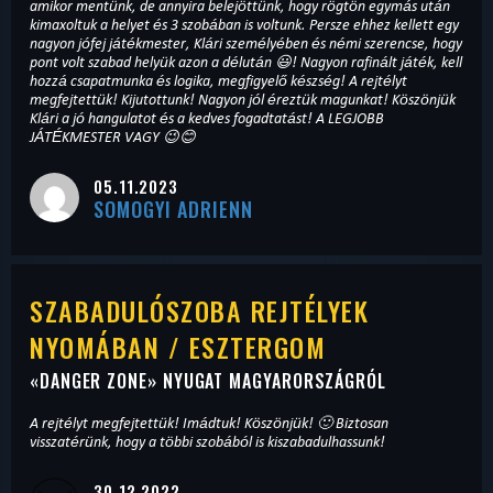
amikor mentünk, de annyira belejöttünk, hogy rögtön egymás után
kimaxoltuk a helyet és 3 szobában is voltunk. Persze ehhez kellett egy
nagyon jófej játékmester, Klári személyében és némi szerencse, hogy
pont volt szabad helyük azon a délután 😃! Nagyon rafinált játék, kell
hozzá csapatmunka és logika, megfigyelő készség! A rejtélyt
megfejtettük! Kijutottunk! Nagyon jól éreztük magunkat! Köszönjük
Klári a jó hangulatot és a kedves fogadtatást! A LEGJOBB
JÁTÉKMESTER VAGY 😉😊
05.11.2023
SOMOGYI ADRIENN
SZABADULÓSZOBA REJTÉLYEK
NYOMÁBAN / ESZTERGOM
«
DANGER ZONE
» NYUGAT MAGYARORSZÁGRÓL
A rejtélyt megfejtettük! Imádtuk! Köszönjük! 🙂 Biztosan
visszatérünk, hogy a többi szobából is kiszabadulhassunk!
30.12.2022