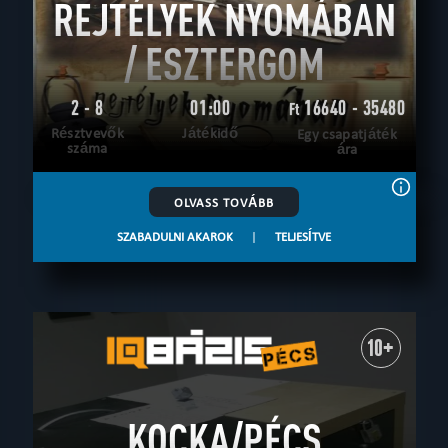
REJTÉLYEK NYOMÁBAN
/ ESZTERGOM
2 - 8
01:00
16640 - 35480
Ft
Résztvevők
Játékidő
Egy csapatjáték
száma
ára
OLVASS TOVÁBB
SZABADULNI AKAROK
|
TELJESÍTVE
10+
KOCKA/PÉCS