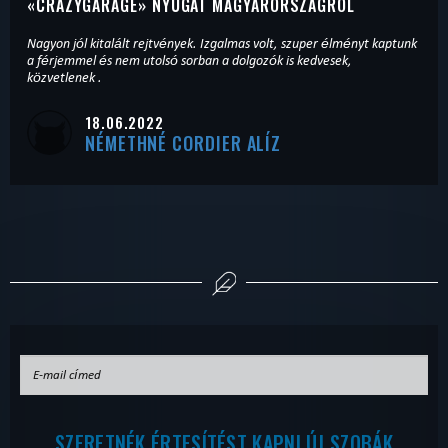
«
CRAZYGARAGE
» NYUGAT MAGYARORSZÁGRÓL
Nagyon jól kitalált rejtvények. Izgalmas volt, szuper élményt kaptunk
a férjemmel és nem utolsó sorban a dolgozók is kedvesek,
közvetlenek .
18.06.2022
NÉMETHNÉ CORDIER ALÍZ
SZERETNÉK ÉRTESÍTÉST KAPNI ÚJ SZOBÁK