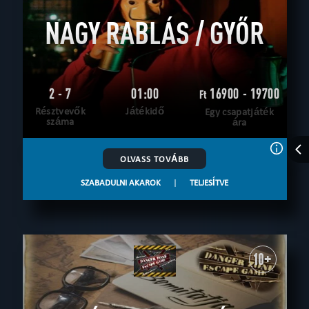
NAGY RABLÁS / GYŐR
2 - 7
01:00
16900 - 19700
Ft
Résztvevők
Játékidő
Egy csapatjáték
száma
ára
OLVASS TOVÁBB
SZABADULNI AKAROK
|
TELJESÍTVE
10+