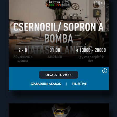
14+
CSERNOBIL/ SOPRON A
BOMBA
HATÁSTALANÍTÁS
2 - 8
01:00
13000 - 28000
Ft
Résztvevők
Játékidő
Egy csapatjáték
száma
ára
OLVASS TOVÁBB
SZABADULNI AKAROK
|
TELJESÍTVE