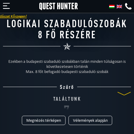
szegen!
LOGIKAI SZABADULÓSZOBÁK
8 FŐ RÉSZÉRE
Ezekben a budapesti szabaduló szobákban talán minden túlságosan is
következetesen történik
Max. 8 főt befogadó budapesti szabaduló szobák
Szűrő
TALÁLTUNK
7
Megnézés térképen
Vélemények alapján
SZABADULÓSZOBÁT
TIPUS