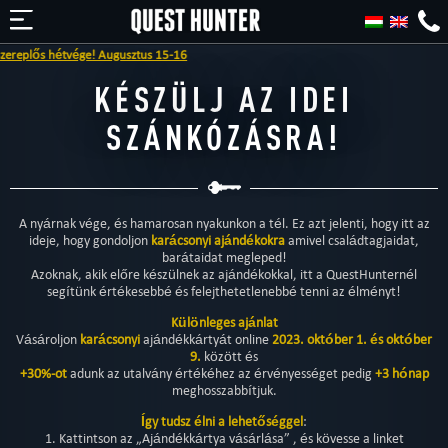
replős hétvége! Augusztus 15-16
KÉSZÜLJ AZ IDEI
SZÁNKÓZÁSRA!
A nyárnak vége, és hamarosan nyakunkon a tél. Ez azt jelenti, hogy itt az
ideje, hogy gondoljon
karácsonyi ajándékokra
amivel családtagjaidat,
barátaidat megleped!
Azoknak, akik előre készülnek az ajándékokkal, itt a QuestHunternél
segítünk értékesebbé és felejthetetlenebbé tenni az élményt!
Különleges ajánlat
Vásároljon
karácsonyi
ajándékkártyát online
2023. október 1. és október
9.
között és
+30%-ot
adunk az utalvány értékéhez az érvényességet pedig
+3 hónap
meghosszabbítjuk.
Így tudsz élni a lehetőséggel
:
1. Kattintson az „Ajándékkártya vásárlása” , és kövesse a linket