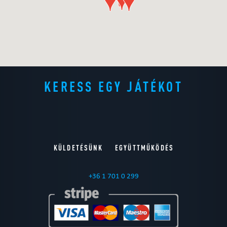
KERESS EGY JÁTÉKOT
KÜLDETÉSÜNK
EGYÜTTMŰKÖDÉS
+36 1 701 0 299