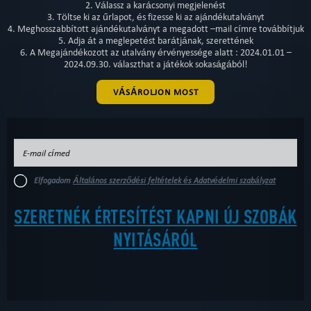
2. Válassz a karácsonyi megjelenést
3. Töltse ki az űrlapot, és fizesse ki az ajándékutalványt
4. Meghosszabbított ajándékutalványt a megadott –mail címre továbbítjuk
5. Adja át a meglepetést barátjának, szerettének
6. A Megajándékozott az utalvány érvényessége alatt : 2024.01.01 –
2024.09.30. választhat a játékok sokaságából!
VÁSÁROLJON MOST
Elfogadom
Általános szerződési feltételek és Adatvédelmi szabályzat
SZERETNÉK ÉRTESÍTÉST KAPNI ÚJ SZOBÁK
NYITÁSÁRÓL