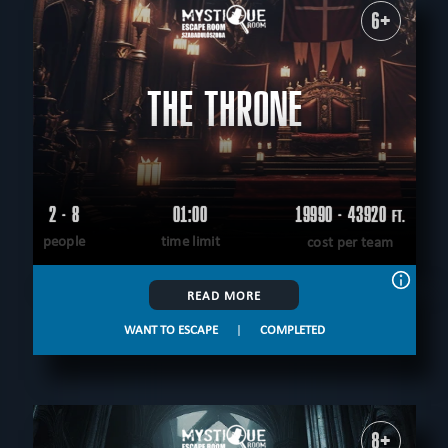
6+
THE THRONE
2 - 8
01:00
19990 - 43920
FT.
people
time limit
cost per team
READ MORE
WANT TO ESCAPE
|
COMPLETED
8+