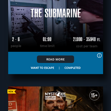
THE SUBMARINE
2 - 6
01:00
21990 - 35940
FT.
people
time limit
cost per team
READ MORE
WANT TO ESCAPE
|
COMPLETED
15+