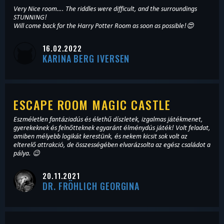
Very Nice room…. The riddles were difficult, and the surroundings
STUNNING!
Will come back for the Harry Potter Room as soon as possible!😍
16.02.2022
KARINA BERG IVERSEN
ESCAPE ROOM MAGIC CASTLE
Eszméletlen fantáziadús és élethű díszletek, izgalmas játékmenet,
gyerekeknek és felnőtteknek egyaránt élménydús játék! Volt feladat,
amiben mélyebb logikát kerestünk, és nekem kicsit sok volt az
elterelő attrakció, de összességében elvarázsolta az egész családot a
pálya. 😉
20.11.2021
DR. FRÖHLICH GEORGINA