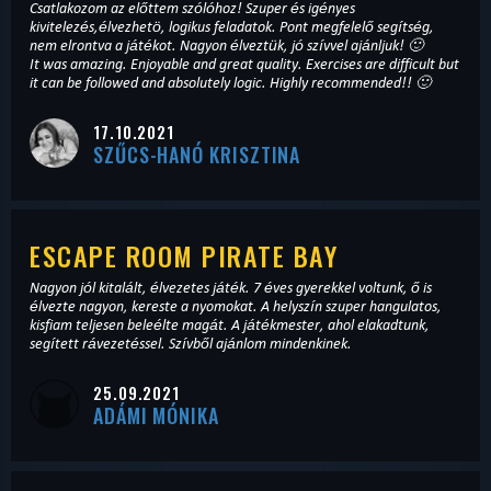
Csatlakozom az előttem szólóhoz! Szuper és igényes
kivitelezés,élvezhetö, logikus feladatok. Pont megfelelő segítség,
nem elrontva a játékot. Nagyon élveztük, jó szívvel ajánljuk! 🙂
It was amazing. Enjoyable and great quality. Exercises are difficult but
it can be followed and absolutely logic. Highly recommended!! 🙂
17.10.2021
SZŰCS-HANÓ KRISZTINA
ESCAPE ROOM PIRATE BAY
Nagyon jól kitalált, élvezetes játék. 7 éves gyerekkel voltunk, ő is
élvezte nagyon, kereste a nyomokat. A helyszín szuper hangulatos,
kisfiam teljesen beleélte magát. A játékmester, ahol elakadtunk,
segített rávezetéssel. Szívből ajánlom mindenkinek.
25.09.2021
ADÁMI MÓNIKA