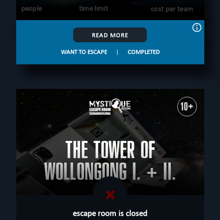
people
time limit
cost per team
READ MORE
WANT TO ESCAPE
|
COMPLETED
10+
THE TOWER OF
WOLLONGONG I. + II.
escape room is closed