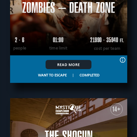
ZOMBIES – DEATH ZONE
2 - 6
01:00
21990 - 35940
FT.
people
time limit
cost per team
READ MORE
WANT TO ESCAPE
|
COMPLETED
14+
THE SHOGUN