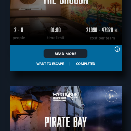
2 - 8
01:00
21990 - 47920
FT.
people
time limit
cost per team
READ MORE
WANT TO ESCAPE
|
COMPLETED
5+
PIRATE BAY