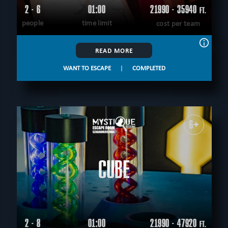
2 - 6
01:00
21990 - 35940
FT.
people
time limit
cost per team
READ MORE
WANT TO ESCAPE
|
COMPLETED
6+
CUBE
2 - 8
01:00
21990 - 47920
FT.