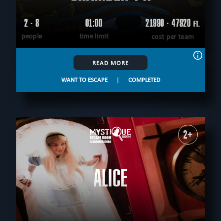
2 - 8
01:00
21990 - 47920
FT.
people
time limit
cost per team
READ MORE
WANT TO ESCAPE
|
COMPLETED
2+
ALICE