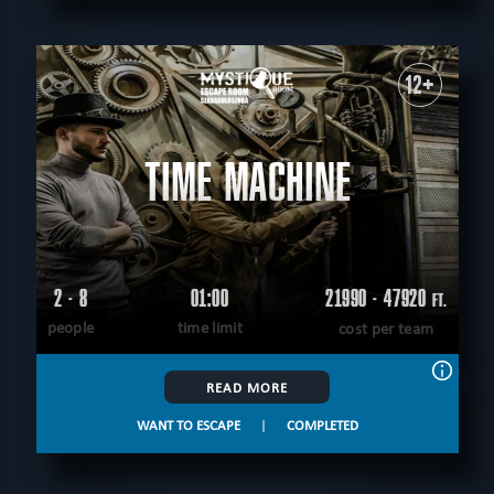
12+
TIME MACHINE
2 - 8
01:00
21990 - 47920
FT.
people
time limit
cost per team
READ MORE
WANT TO ESCAPE
|
COMPLETED