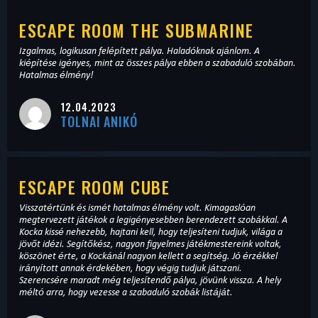
ESCAPE ROOM THE SUBMARINE
Izgalmas, logikusan felépített pálya. Haladóknak ajánlom. A
kiépítése igényes, mint az összes pálya ebben a szabaduló szobában.
Hatalmas élmény!
12.04.2023
TOLNAI ANIKÓ
ESCAPE ROOM CUBE
Visszatértünk és ismét hatalmas élmény volt. Kimagaslóan
megtervezett játékok a legigényesebben berendezett szobákkal. A
Kocka kissé nehezebb, hajtani kell, hogy teljesíteni tudjuk, világa a
jövőt idézi. Segítőkész, nagyon figyelmes játékmestereink voltak,
köszönet érte, a Kockánál nagyon kellett a segítség. Jó érzékkel
irányított annak érdekében, hogy végig tudjuk játszani.
Szerencsére maradt még teljesítendő pálya, jövünk vissza. A hely
méltó arra, hogy vezesse a szabaduló szobák listáját.