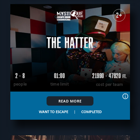
2+
THE HATTER
2 - 8
01:00
21990 - 47920
FT.
people
time limit
cost per team
READ MORE
WANT TO ESCAPE
|
COMPLETED