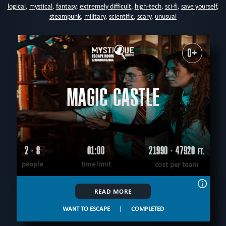
logical
,
mystical
,
fantasy
,
extremely difficult
,
high-tech
,
sci-fi
,
save yourself
,
steampunk
,
military
,
scientific
,
scary
,
unusual
0+
MAGIC CASTLE
2 - 8
01:00
21990 - 47920
FT.
people
time limit
cost per team
READ MORE
WANT TO ESCAPE
|
COMPLETED