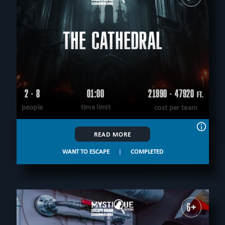
THE CATHEDRAL
2 - 8
01:00
21990 - 47920
FT.
people
time limit
cost per team
READ MORE
WANT TO ESCAPE
|
COMPLETED
6+