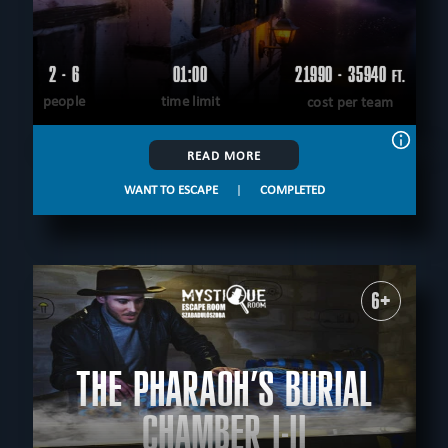
2 - 6
01:00
21990 - 35940
FT.
people
time limit
cost per team
READ MORE
WANT TO ESCAPE
|
COMPLETED
6+
THE PHARAOH’S BURIAL
CHAMBER I-II