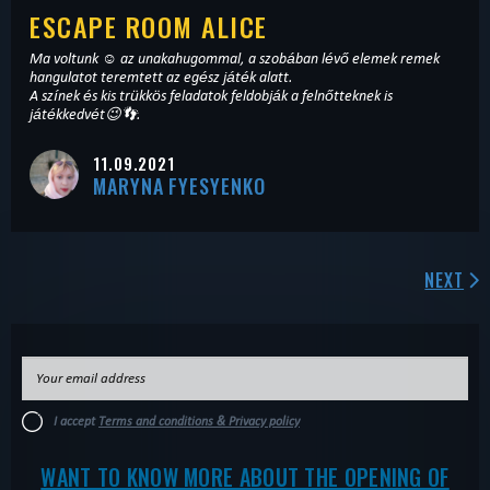
ESCAPE ROOM ALICE
Ma voltunk ☺️ az unakahugommal, a szobában lévő elemek remek
hangulatot teremtett az egész játék alatt.
A színek és kis trükkös feladatok feldobják a felnőtteknek is
játékkedvét😉👣.
11.09.2021
MARYNA FYESYENKO
NEXT
I accept
Terms and conditions & Privacy policy
WANT TO KNOW MORE ABOUT THE OPENING OF