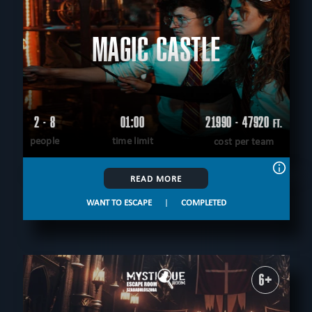
MAGIC CASTLE
2 - 8
01:00
21990 - 47920
FT.
people
time limit
cost per team
READ MORE
WANT TO ESCAPE
|
COMPLETED
6+