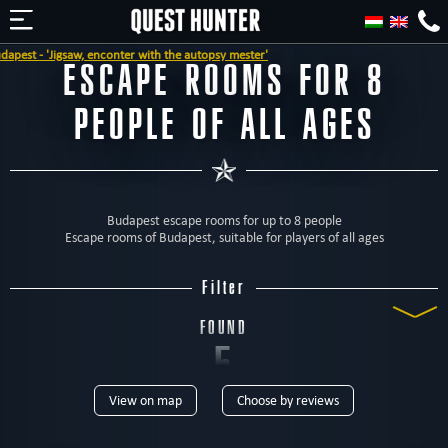
nconter with the autopsy mester'
ESCAPE ROOMS FOR 8
PEOPLE OF ALL AGES
Budapest escape rooms for up to 8 people
Escape rooms of Budapest, suitable for players of all ages
Filter
FOUND
5
View on map
Choose by reviews
ROOMS
TYPE