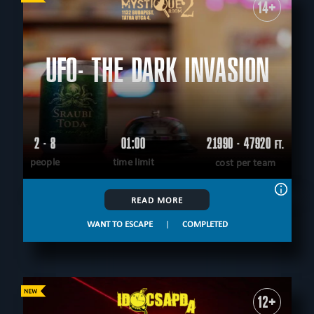
14+
UFO- THE DARK INVASION
2 - 8
01:00
21990 - 47920
FT.
people
time limit
cost per team
READ MORE
WANT TO ESCAPE
|
COMPLETED
12+