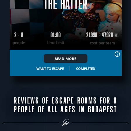
THE HATTER
2 - 8
01:00
21990 - 47920
FT.
people
time limit
cost per team
READ MORE
WANT TO ESCAPE
|
COMPLETED
REVIEWS OF ESCAPE ROOMS FOR 8
PEOPLE OF ALL AGES IN BUDAPEST