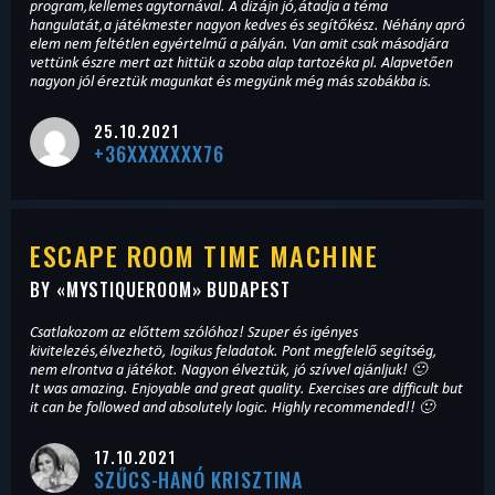
program,kellemes agytornával. A dizájn jó,átadja a téma
hangulatát,a játékmester nagyon kedves és segítőkész. Néhány apró
elem nem feltétlen egyértelmű a pályán. Van amit csak másodjára
vettünk észre mert azt hittük a szoba alap tartozéka pl. Alapvetően
nagyon jól éreztük magunkat és megyünk még más szobákba is.
25.10.2021
+36XXXXXXX76
ESCAPE ROOM TIME MACHINE
BY «
MYSTIQUEROOM
» BUDAPEST
Csatlakozom az előttem szólóhoz! Szuper és igényes
kivitelezés,élvezhetö, logikus feladatok. Pont megfelelő segítség,
nem elrontva a játékot. Nagyon élveztük, jó szívvel ajánljuk! 🙂
It was amazing. Enjoyable and great quality. Exercises are difficult but
it can be followed and absolutely logic. Highly recommended!! 🙂
17.10.2021
SZŰCS-HANÓ KRISZTINA