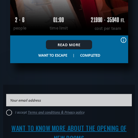
2 - 6
01:00
21990 - 35940
FT.
people
time limit
cost per team
READ MORE
WANT TO ESCAPE
|
COMPLETED
I accept
Terms and conditions & Privacy policy
WANT TO KNOW MORE ABOUT THE OPENING OF