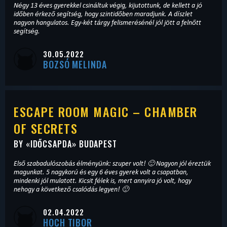
Négy 13 éves gyerekkel csináltuk végig, kijutottunk, de kellett a jó
időben érkező segítség, hogy szintidőben maradjunk. A díszlet
nagyon hangulatos. Egy-két tárgy felismerésénél jól jött a felnőtt
segítség.
30.05.2022
BOZSÓ MELINDA
ESCAPE ROOM MAGIC – CHAMBER
OF SECRETS
BY «
IDŐCSAPDA
» BUDAPEST
Első szabadulószobás élményünk: szuper volt! 🙂 Nagyon jól éreztük
magunkat. 5 nagykorú és egy 6 éves gyerek volt a csapatban,
mindenki jól mulatott. Kicsit félek is, mert annyira jó volt, hogy
nehogy a következő csalódás legyen! 🙂
02.04.2022
HOCH TIBOR