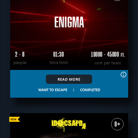
ENIGMA
2 - 8
01:30
19000 - 45000
FT.
people
time limit
cost per team
READ MORE
WANT TO ESCAPE
|
COMPLETED
8+