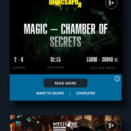
9+
MAGIC – CHAMBER OF
SECRETS
2 - 6
01:15
15990 - 30940
FT.
people
time limit
cost per team
READ MORE
WANT TO ESCAPE
|
COMPLETED
0+