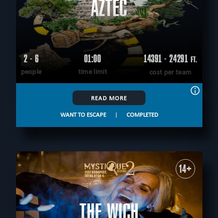
AZTEC
2 - 6
01:00
14391 - 24291
FT.
people
time limit
cost per team
READ MORE
WANT TO ESCAPE
|
COMPLETED
14+
THE WICH