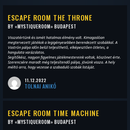
ESCAPE ROOM THE THRONE
BY «
MYSTIQUEROOM
» BUDAPEST
Visszatértünk és ismét hatalmas élmény volt. Kimagaslóan
megtervezett játékok a legigényesebben berendezett szobákkal. A
Vastrón pálya időn belül teljesíthető, elképesztően ötletes, a
hangulata varázslatos.
Segítőkész, nagyon figyelmes játékmestereink voltak, köszönet érte.
Szerencsére maradt még teljesítendő pálya, jövünk vissza. A hely
méltó arra, hogy vezesse a szabaduló szobák listáját.
11.12.2022
TOLNAI ANIKÓ
ESCAPE ROOM TIME MACHINE
BY «
MYSTIQUEROOM
» BUDAPEST