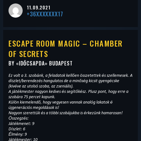
11.09.2021
+36XXXXXXX17
ESCAPE ROOM MAGIC – CHAMBER
OF SECRETS
BY «
IDŐCSAPDA
» BUDAPEST
Ez volt a 3. szobánk, a feladatok kellően összetettek és szellemesek. A
díszlet/berendezés hangulatos de a minőség kicsit gyengécske
(kivéve az utolsó szoba, az zseniális).
A játékmester nagyon kedves és segítőkész. Plusz pont, hogy erre a
szobára 75 percet kapunk.
Külön kiemelendő, hogy vegyesen vannak analóg lakatok é
újgenerációs megoldások is!
Nagyon szerettük és a többi szobájukba is érkezünk hamarosan!
Összegzés:
Játékmenet: 9
Díszlet: 6
Élmény: 9
Játékmester: 10