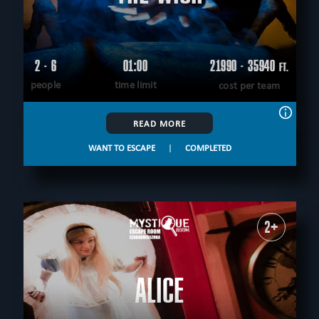
2 - 6
01:00
21990 - 35940
FT.
people
time limit
cost per team
READ MORE
WANT TO ESCAPE
|
COMPLETED
2+
ALICE