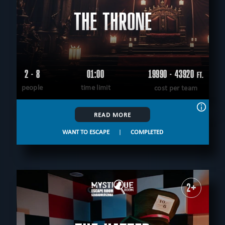
THE THRONE
2 - 8
01:00
19990 - 43920
FT.
people
time limit
cost per team
READ MORE
WANT TO ESCAPE
|
COMPLETED
2+