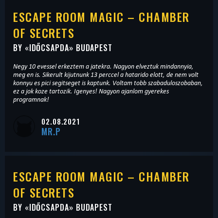
ESCAPE ROOM MAGIC – CHAMBER
OF SECRETS
BY «
IDŐCSAPDA
» BUDAPEST
Negy 10 evessel erkeztem a jatekra. Nagyon elveztuk mindannyia,
meg en is. Sikerult kijutnunk 13 perccel a hatarido elott, de nem volt
konnyu es pici segitseget is kaptunk. Voltam tobb szabaduloszobaban,
ez a jok koze tartozik. Igenyes! Nagyon ajanlom gyerekes
programnak!
02.08.2021
MR.P
ESCAPE ROOM MAGIC – CHAMBER
OF SECRETS
BY «
IDŐCSAPDA
» BUDAPEST