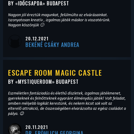
BY «
IDŐCSAPDA
» BUDAPEST
Nagyon jól éreztük magunkat, felülmúlta az elvárásainkat.
Iszonyatosan kreatív , izgalmas játék máskor is visszatérünk.
Nagyon köszönjük 🙂
20.12.2021
BEKÉNÉ CSÁKY ANDREA
ESCAPE ROOM MAGIC CASTLE
BY «
MYSTIQUEROOM
» BUDAPEST
Eszméletlen fantáziadús és élethű díszletek, izgalmas játékmenet,
gyerekeknek és felnőtteknek egyaránt élménydús játék! Volt feladat,
amiben mélyebb logikát kerestünk, és nekem kicsit sok volt az
elterelő attrakció, de összességében elvarázsolta az egész családot a
pálya. 😉
20.11.2021
DR. FRÖHLICH GEORGINA