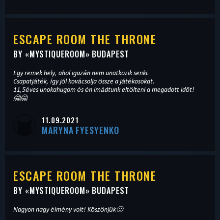
ESCAPE ROOM THE THRONE
BY «
MYSTIQUEROOM
» BUDAPEST
Egy remek hely, ahol igazán nem unatkozik senki.
Csapatjáték, így jól kovácsolja össze a játékosokat.
11,5éves unokahugom és én imádtunk eltölteni a megadott időt!
🤗🤗
11.09.2021
MARYNA FYESYENKO
ESCAPE ROOM THE THRONE
BY «
MYSTIQUEROOM
» BUDAPEST
Nagyon nagy élmény volt! Köszönjük🙂