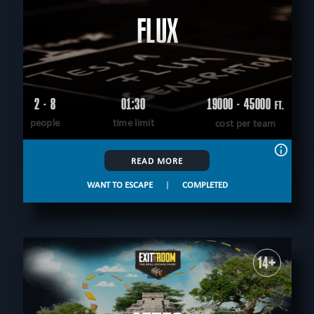
FLUX
2 - 8
01:30
19000 - 45000
FT.
people
time limit
cost per team
READ MORE
WANT TO ESCAPE
|
COMPLETED
14+