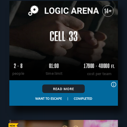
14+
CELL 33
2 - 8
01:00
17900 - 40000
FT.
people
time limit
cost per team
READ MORE
WANT TO ESCAPE
|
COMPLETED