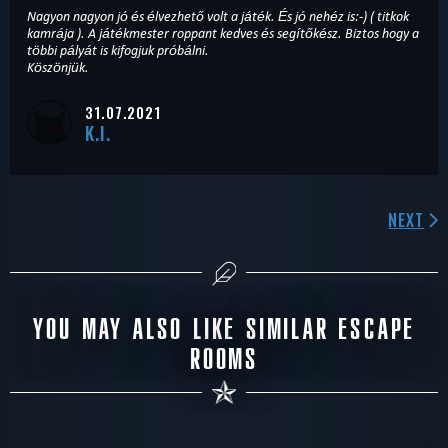
Nagyon nagyon jó és élvezhető volt a játék. És jó nehéz is:-) ( titkok
kamrája ). A játékmester roppant kedves és segítőkész. Biztos hogy a
többi pályát is kifogjuk próbálni.
Köszönjük.
31.07.2021
K.I.
NEXT
YOU MAY ALSO LIKE SIMILAR ESCAPE
ROOMS