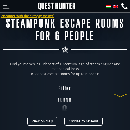
e autopsy mester'
STEAMPUNK ESCAPE ROOMS
FOR 6 PEOPLE
Find yourselves in Budapest of 19 century, age of steam engines and
mechanical locks
Budapest escape rooms for up to 6 people
Filter
FOUND
6
View on map
Choose by reviews
ROOMS
TYPE