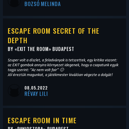
BOZSÓ MELINDA
ESCAPE ROOM SECRET OF THE
DEPTH
BY «
EXIT THE ROOM
» BUDAPEST
Szuper volt a díszlet, a feladványok is tetszettek, egy kritika viszont:
az EXIT gombok annyira környezet idegenek, hogy a csapatunk egyik
tagja szerint: “Az nem volt fair” 🙂
Jól éreztük magunkat, a játékmester kiválóan végezte a dolgát!
08.05.2022
RÉVAY LILI
ESCAPE ROOM IN TIME