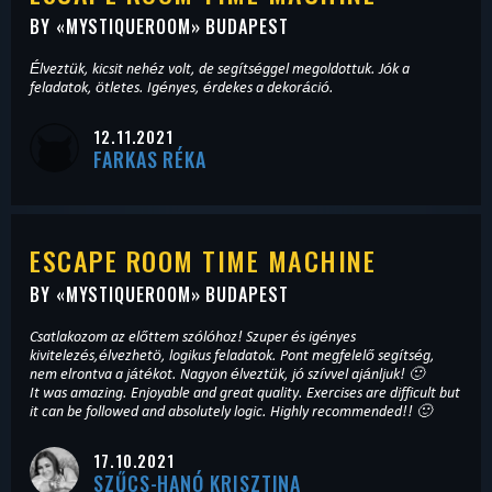
BY «
MYSTIQUEROOM
» BUDAPEST
Élveztük, kicsit nehéz volt, de segítséggel megoldottuk. Jók a
feladatok, ötletes. Igényes, érdekes a dekoráció.
12.11.2021
FARKAS RÉKA
ESCAPE ROOM TIME MACHINE
BY «
MYSTIQUEROOM
» BUDAPEST
Csatlakozom az előttem szólóhoz! Szuper és igényes
kivitelezés,élvezhetö, logikus feladatok. Pont megfelelő segítség,
nem elrontva a játékot. Nagyon élveztük, jó szívvel ajánljuk! 🙂
It was amazing. Enjoyable and great quality. Exercises are difficult but
it can be followed and absolutely logic. Highly recommended!! 🙂
17.10.2021
SZŰCS-HANÓ KRISZTINA