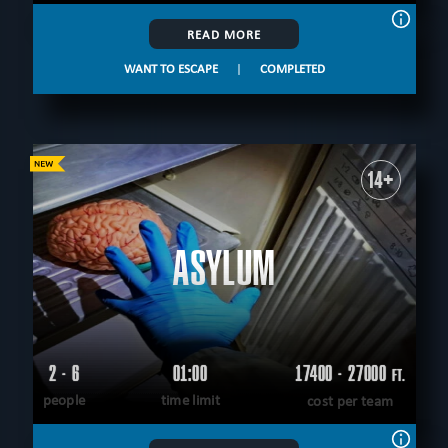
READ MORE
WANT TO ESCAPE
|
COMPLETED
14+
ASYLUM
2 - 6
01:00
17400 - 27000
FT.
people
time limit
cost per team