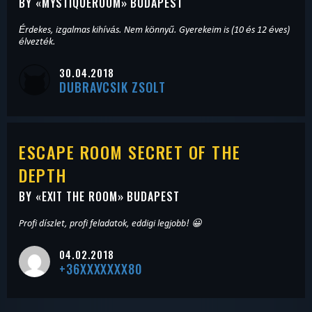
BY «
MYSTIQUEROOM
» BUDAPEST
Érdekes, izgalmas kihívás. Nem könnyű. Gyerekeim is (10 és 12 éves)
élvezték.
30.04.2018
DUBRAVCSIK ZSOLT
ESCAPE ROOM SECRET OF THE
DEPTH
BY «
EXIT THE ROOM
» BUDAPEST
Profi díszlet, profi feladatok, eddigi legjobb! 😀
04.02.2018
+36XXXXXXX80