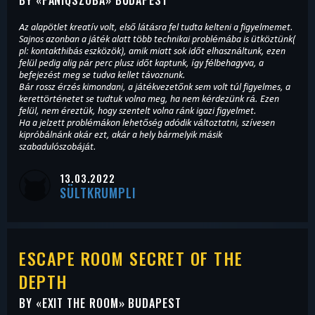
BY «
PANIQSZOBA
» BUDAPEST
Az alapötlet kreatív volt, első látásra fel tudta kelteni a figyelmemet.
Sajnos azonban a játék alatt több technikai problémába is ütköztünk(
pl: kontakthibás eszközök), amik miatt sok időt elhasználtunk, ezen
felül pedig alig pár perc plusz időt kaptunk, így félbehagyva, a
befejezést meg se tudva kellet távoznunk.
Bár rossz érzés kimondani, a játékvezetőnk sem volt túl figyelmes, a
kerettörténetet se tudtuk volna meg, ha nem kérdezünk rá. Ezen
felül, nem éreztük, hogy szentelt volna ránk igazi figyelmet.
Ha a jelzett problémákon lehetőség adódik változtatni, szívesen
kipróbálnánk akár ezt, akár a hely bármelyik másik
szabadulószobáját.
13.03.2022
SÜLTKRUMPLI
ESCAPE ROOM SECRET OF THE
DEPTH
BY «
EXIT THE ROOM
» BUDAPEST