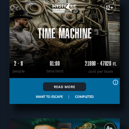
12+
TIME MACHINE
2 - 8
01:00
21990 - 47920
FT.
people
time limit
cost per team
READ MORE
WANT TO ESCAPE
|
COMPLETED
8+