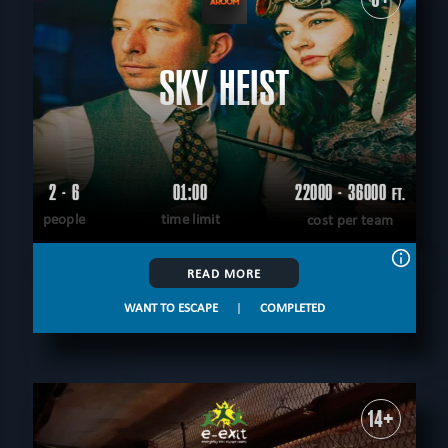
SKY HEIST
2 - 6
01:00
22000 - 36000
FT.
people
time limit
cost per team
READ MORE
WANT TO ESCAPE
|
COMPLETED
14+