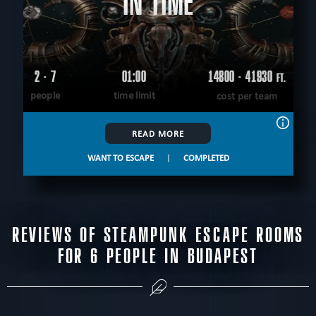
IN TIME
2 - 7
01:00
14800 - 41930
FT.
people
time limit
cost per team
READ MORE
WANT TO ESCAPE
|
COMPLETED
REVIEWS OF STEAMPUNK ESCAPE ROOMS
FOR 6 PEOPLE IN BUDAPEST