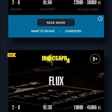
2 - 6
01:00
22000 - 38000
FT.
people
time limit
cost per team
READ MORE
WANT TO ESCAPE
|
COMPLETED
8+
FLUX
2 - 8
01:30
19000 - 45000
FT.