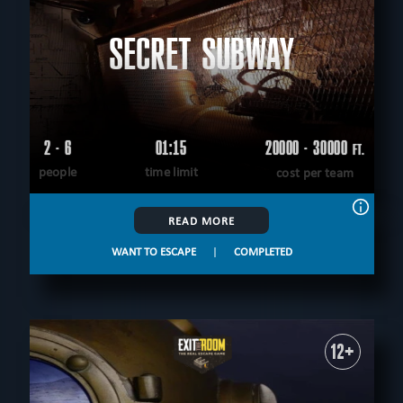
SECRET SUBWAY
2 - 6
01:15
20000 - 30000
FT.
people
time limit
cost per team
READ MORE
WANT TO ESCAPE
|
COMPLETED
12+