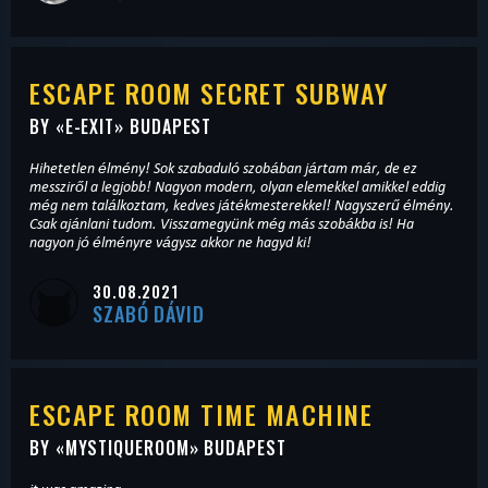
ESCAPE ROOM SECRET SUBWAY
BY «
E-EXIT
» BUDAPEST
Hihetetlen élmény! Sok szabaduló szobában jártam már, de ez
messziről a legjobb! Nagyon modern, olyan elemekkel amikkel eddig
még nem találkoztam, kedves játékmesterekkel! Nagyszerű élmény.
Csak ajánlani tudom. Visszamegyünk még más szobákba is! Ha
nagyon jó élményre vágysz akkor ne hagyd ki!
30.08.2021
SZABÓ DÁVID
ESCAPE ROOM TIME MACHINE
BY «
MYSTIQUEROOM
» BUDAPEST