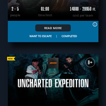
2 - 5
01:00
14800 - 29950
FT.
people
time limit
cost per team
READ MORE
WANT TO ESCAPE
|
COMPLETED
8+
UNCHARTED EXPEDITION