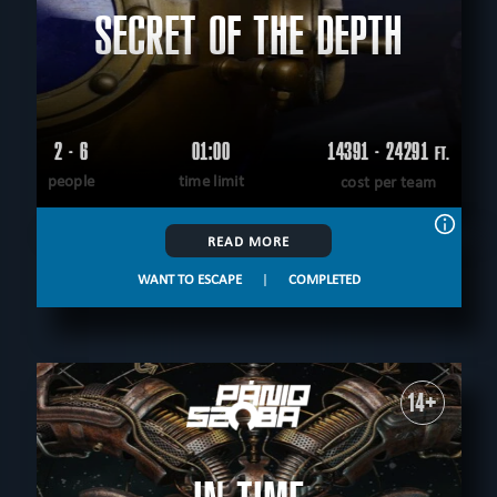
SECRET OF THE DEPTH
2 - 6
01:00
14391 - 24291
FT.
people
time limit
cost per team
READ MORE
WANT TO ESCAPE
|
COMPLETED
14+