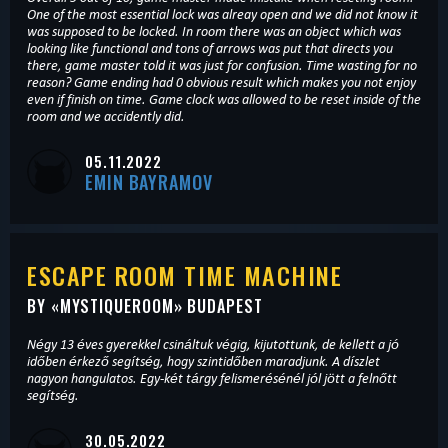
One of the most essential lock was alreay open and we did not know it
was supposed to be locked. In room there was an object which was
looking like functional and tons of arrows was put that directs you
there, game master told it was just for confusion. Time wasting for no
reason? Game ending had 0 obvious result which makes you not enjoy
even if finish on time. Game clock was allowed to be reset inside of the
room and we accidently did.
05.11.2022
EMIN BAYRAMOV
ESCAPE ROOM TIME MACHINE
BY «
MYSTIQUEROOM
» BUDAPEST
Négy 13 éves gyerekkel csináltuk végig, kijutottunk, de kellett a jó
időben érkező segítség, hogy szintidőben maradjunk. A díszlet
nagyon hangulatos. Egy-két tárgy felismerésénél jól jött a felnőtt
segítség.
30.05.2022