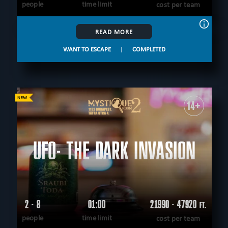
people
time limit
cost per team
READ MORE
WANT TO ESCAPE
|
COMPLETED
14+
UFO- THE DARK INVASION
2 - 8
01:00
21990 - 47920
FT.
people
time limit
cost per team