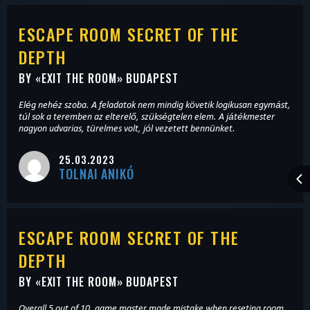
ESCAPE ROOM SECRET OF THE
DEPTH
BY «
EXIT THE ROOM
» BUDAPEST
Elég nehéz szoba. A feladatok nem mindig követik logikusan egymást,
túl sok a teremben az elterelő, szükségtelen elem. A játékmester
nagyon udvarias, türelmes volt, jól vezetett bennünket.
25.03.2023
TOLNAI ANIKÓ
ESCAPE ROOM SECRET OF THE
DEPTH
BY «
EXIT THE ROOM
» BUDAPEST
Overall 5 out of 10, game master made mistake when reseting room.