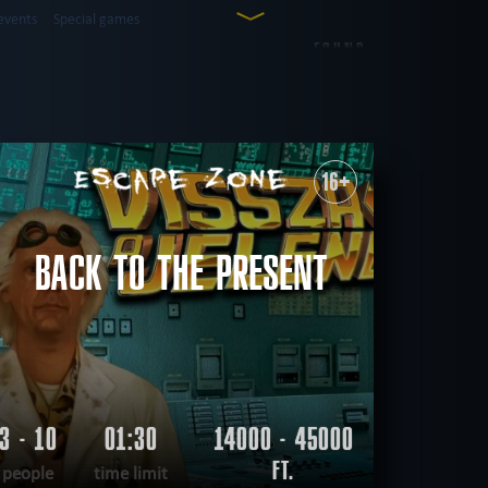
events
Special games
FOUND
5
ROOMS
western
city walk game
16+
sual
save yourself
CLEAR FILTERS
ALL ROOMS
BACK TO THE PRESENT
3 - 10
01:30
14000 - 45000
FT.
people
time limit