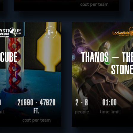
cost per team
READ MORE
WANT TO ESCAPE
|
COMPLETED
6+
CUBE
THANOS – THE
STON
0
21990 - 47920
2 - 8
01:00
FT.
mit
people
time limit
cost per team