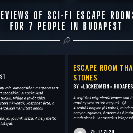
READ MORE
READ MOR
REVIEWS OF SCI-FI ESCAPE ROOM
CAPE
|
COMPLETED
WANT TO ESCAPE
|
FOR 7 PEOPLE IN BUDAPEST
ESCAPE ROOM THA
STONES
EST
BY «
LOCKEDMEIN
» BUDAPE
ny volt. Kimagaslóan megtervezett
kal. A Kocka kissé
A segítőnk végtelenül kedves volt é
 tudjuk, világa a jövőt idézi.
remény vesztettek vagyunk. 😅
tereink voltak, köszönet érte, a
A szobák nagyon jók voltak, mindegy
 érzékkel irányított annak
nagyon izgalmas, érdekes és élménye
.
mindenkinek. Fantasztikus kikapcsol
álya, jövünk vissza. A hely méltó
listáját.
26.07.2020