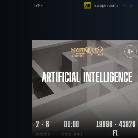
TYPE
All
Escape rooms
Home
Dinnertheatre
PEOPLE
All
up to 4
up to 5
up to 
AGE
All
All ages
5+
6+
8+
THEME
All
mysterious
Kids party
4+
military
mystical
de
FIND:
scary
scientific
tech
ARTIFICIAL INTELLIGENCE
2 - 8
01:00
19990 - 43920
FT.
people
time limit