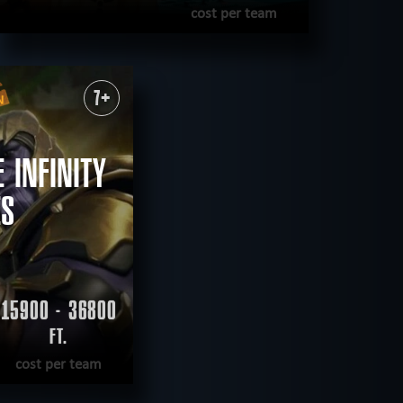
cost per team
READ MORE
WANT TO ESCAPE
|
COMPLETED
7+
 INFINITY
ES
15900 - 36800
FT.
cost per team