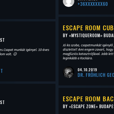
+36XXXXXXX60
ESCAPE ROOM CUB
BY «
MYSTIQUEROOM
» BUDA
EST
Jó kis szoba, csapatmunkát igénylő 
díszlettel! Ami engem zavart, hogy 
etes.Csapat munkát igényel. 10 éves
magfúziós katasztrófával. Jobb let
lom volt. 😉
leginkább a Kockára.
04.10.2019
TT
DR. FRÖHLICH GE
ESCAPE ROOM BAC
EST
BY «
ESCAPE ZONE
» BUDAPE
.