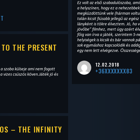
Ez volt az első szabadulószoba, a
a helyszínen, hogy ez a nehezebbek 
megküzdöttünk vele (hárman voltunk
TT
talán kicsit fiúsabb jellegű az egés
lányként is tökre élveztem. Jó, ha 
jövőbe” filmhez, mert úgy azért él
főig van írva a játék, szerintem 5-n
helyiségek is kicsik és bár vannak
 TO THE PRESENT
sok egymáshoz kapcsolódik és addi
egy nem lett elvégezve. Összesség
T
12.02.2018
 a szoba külseje ami nem fogott
+36XXXXXXX83
 vizes csúszós köven.Játék jó és
S – THE INFINITY