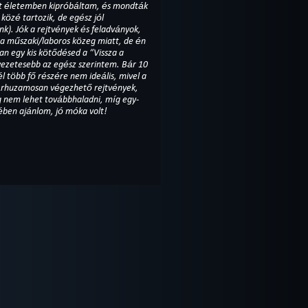
mit életemben kipróbáltam, és mondták
közé tartozik, de egész jól
). Jók a rejtvények és feladványok,
z a műszaki/laboros közeg miatt, de én
van egy kis kötődésed a “Vissza a
vezetesebb az egész szerintem. Bár 10
él több fő részére nem ideális, mivel a
 párhuzamosan végezhető rejtvények,
g nem lehet továbbhaladni, míg egy-
ében ajánlom, jó móka volt!