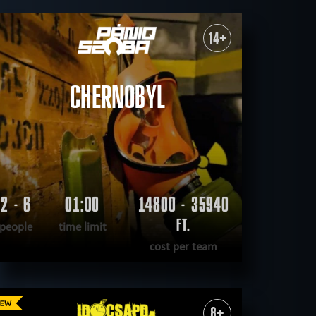
14+
CHERNOBYL
2 - 6
01:00
14800 - 35940
FT.
people
time limit
cost per team
READ MORE
WANT TO ESCAPE
|
COMPLETED
8+