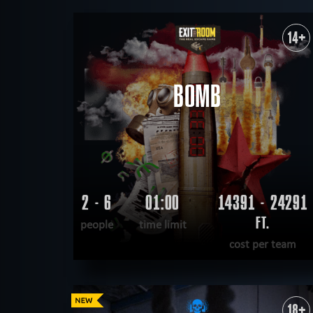
14+
BOMB
2 - 6
01:00
14391 - 24291
FT.
people
time limit
cost per team
READ MORE
WANT TO ESCAPE
|
COMPLETED
18+