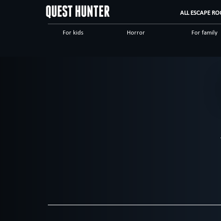
ALL ESCAPE RO
For kids
Horror
For family
Scary
Special games
Steampunk
Dinnertheatre
Logical
Historical
High tech
Romantic
Adventuro