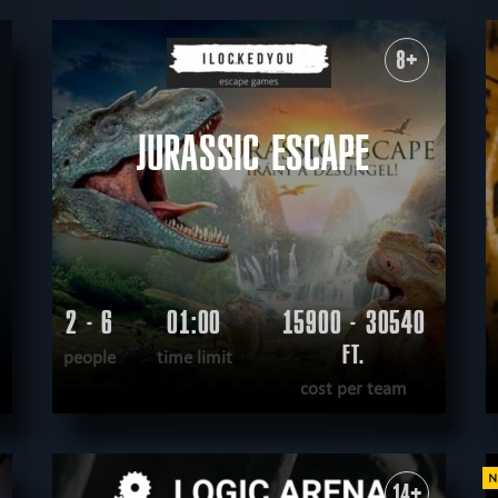
8+
JURASSIC ESCAPE
2 - 6
01:00
15900 - 30540
FT.
people
time limit
cost per team
READ MORE
WANT TO ESCAPE
|
COMPLETED
14+