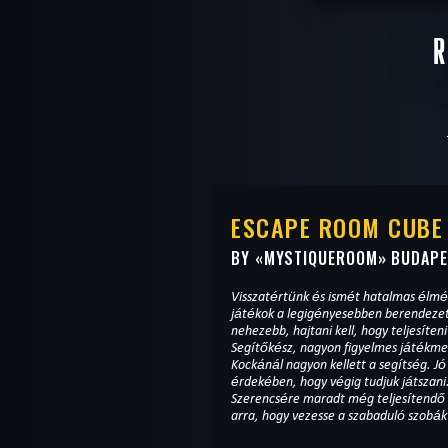
WANT TO ES
ESCAPE ROOM CUBE
BY «
MYSTIQUEROOM
» BUDAP
Visszatértünk és ismét hatalmas élmé
játékok a legigényesebben berendezett szobák
nehezebb, hajtani kell, hogy teljesíteni
Segítőkész, nagyon figyelmes játékmes
Kockánál nagyon kellett a segítség. Jó
érdekében, hogy végig tudjuk játszani
Szerencsére maradt még teljesítendő p
arra, hogy vezesse a szabaduló szobák 