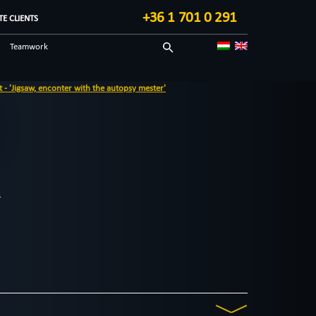
+36 1 701 0 291
E CLIENTS
Teamwork
Sci-fi
the autopsy mester'
Technological
Blog in English