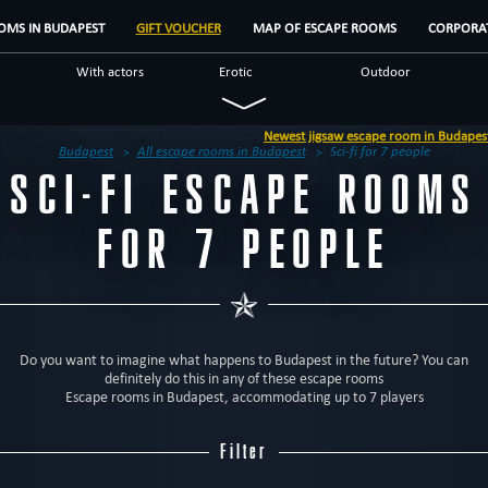
OMS IN BUDAPEST
GIFT VOUCHER
MAP OF ESCAPE ROOMS
CORPORAT
With actors
Erotic
Outdoor
Military
Mystical
Detective
Newest jigsaw escape room in Budapest - 'Jigsaw, enconter with 
Fantasy
Unusual
Scientific
Budapest
All escape rooms in Budapest
Sci-fi for 7 people
SCI-FI ESCAPE ROOMS
us
Escape rooms
Brands
Reviews
FOR 7 PEOPLE
Do you want to imagine what happens to Budapest in the future? You can
definitely do this in any of these escape rooms
Escape rooms in Budapest, accommodating up to 7 players
Filter