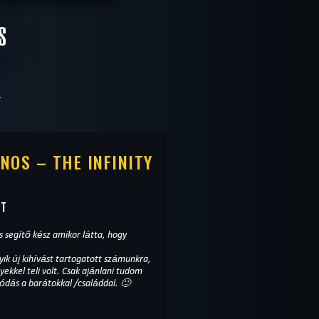
E
S
COMPLETED
NOS – THE INFINITY
ST
s segítő kész amikor látta, hogy
ik új kihívást tartogatott számunkra,
kkel teli volt. Csak ajánlani tudom
ódás a barátokkal /családdal. 🙂