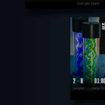
cost per team
READ MORE
WANT TO ESCAPE
|
COMPLETED
2 - 8
01:0
people
time li