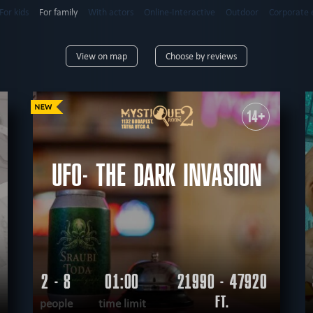
For kids
For family
With actors
Online-Interactive
Outdoor
Corporate 
6
up to 7
up to 8
up to 9
up to 10
up to 12
12+
View on map
Choose by reviews
9+
10+
12+
14+
16+
18+
mysterious
horror
high-tech
erotic
extremely difficult
adventurous
14+
tective
sci-fi
teamwork
logical
virtual reality
historical
fantasy
unu
nological
according to the movie
steampunk
romantic
UFO- THE DARK INVASION
2 - 8
01:00
21990 - 47920
FT.
people
time limit