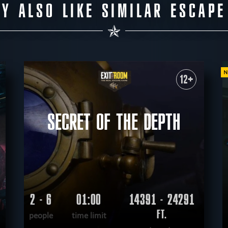
Y ALSO LIKE SIMILAR ESCAP
12+
SECRET OF THE DEPTH
2 - 6
01:00
14391 - 24291
FT.
people
time limit