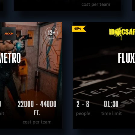
cost per team
READ MORE
WANT TO ESCAPE
|
COMPLETED
12+
METRO
FLUX
0
22000 - 44000
2 - 8
01:30
FT.
mit
people
time limit
cost per team