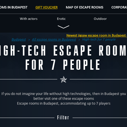
OMS IN BUDAPEST
GIFT VOUCHER
MAP OF ESCAPE ROOMS
CORPORAT
With actors
Erotic
Outdoor
Military
Mystical
Detective
Newest jigsaw escape room in Budapest - 'Jigsaw, enconter with
Fantasy
Unusual
Scientific
Budapest
All escape rooms in Budapest
High-tech for 7 people
IGH-TECH ESCAPE ROO
us
Escape rooms
Brands
Reviews
FOR 7 PEOPLE
If you do not imagine your life without high technologies, then in Budapest you
better visit one of these escape rooms
Escape rooms in Budapest, accommodating up to 7 players
Filter