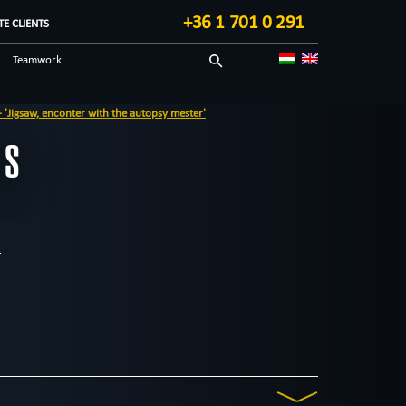
+36 1 701 0 291
E CLIENTS
Teamwork
Sci-fi
 the autopsy mester'
Technological
MS
Blog in English