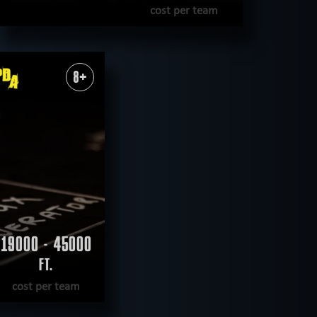
cost per team
READ MORE
WANT TO ESCAPE
|
COMPLETED
8+
19000 - 45000
FT.
cost per team