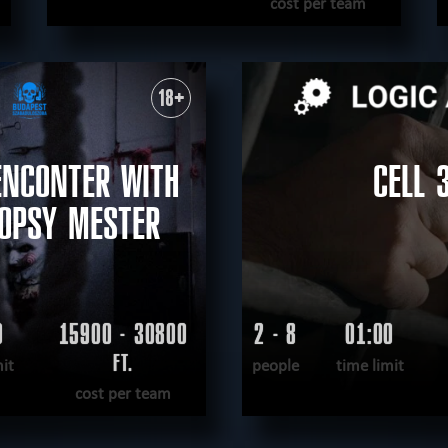
cost per team
READ MORE
WANT TO ESCAPE
|
COMPLETED
18+
ENCONTER WITH
CELL 
OPSY MESTER
0
15900 - 30800
2 - 8
01:00
FT.
mit
people
time limit
cost per team
READ MORE
READ MOR