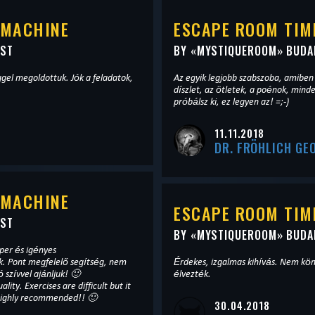
 MACHINE
ESCAPE ROOM TIM
EST
BY «
MYSTIQUEROOM
» BUDA
ggel megoldottuk. Jók a feladatok,
Az egyik legjobb szabszoba, amiben 
díszlet, az ötletek, a poénok, min
próbálsz ki, ez legyen az! =;-)
11.11.2018
DR. FRÖHLICH GE
 MACHINE
ESCAPE ROOM TIM
EST
BY «
MYSTIQUEROOM
» BUDA
per és igényes
ok. Pont megfelelő segítség, nem
Érdekes, izgalmas kihívás. Nem kön
 szívvel ajánljuk! 🙂
élvezték.
ity. Exercises are difficult but it
 Highly recommended!! 🙂
30.04.2018