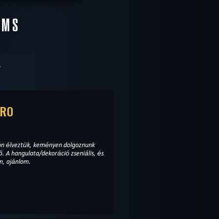
E
OMS
COMPLETED
TRO
yon élveztük, keményen dolgoznunk
tő. A hangulata/dekoráció zseniális, és
m, ajánlom.