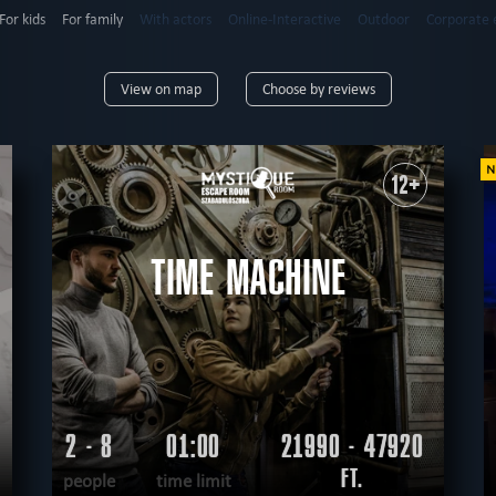
For kids
For family
With actors
Online-Interactive
Outdoor
Corporate 
6
up to 7
up to 8
up to 9
up to 10
up to 12
12+
View on map
Choose by reviews
9+
10+
12+
14+
16+
18+
mysterious
horror
high-tech
erotic
extremely difficult
adventurous
12+
tective
sci-fi
teamwork
logical
virtual reality
historical
fantasy
unu
nological
according to the movie
steampunk
romantic
TIME MACHINE
2 - 8
01:00
21990 - 47920
FT.
people
time limit