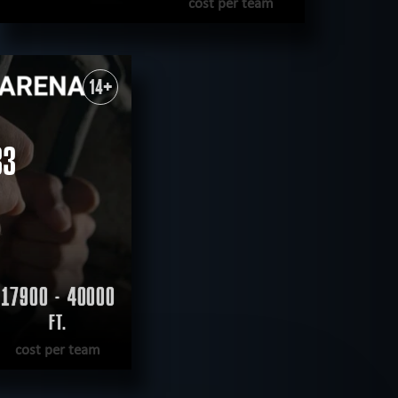
cost per team
READ MORE
WANT TO ESCAPE
|
COMPLETED
14+
33
17900 - 40000
FT.
cost per team
E