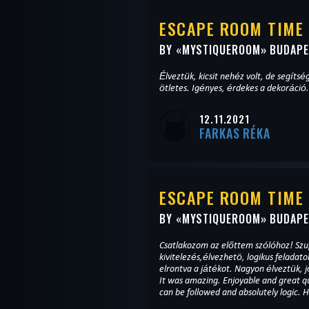
ESCAPE ROOM TIME
BY «
MYSTIQUEROOM
» BUDAP
Élveztük, kicsit nehéz volt, de segítsé
ötletes. Igényes, érdekes a dekoráció.
12.11.2021
FARKAS RÉKA
ESCAPE ROOM TIME
BY «
MYSTIQUEROOM
» BUDAP
Csatlakozom az előttem szólóhoz! Szu
kivitelezés,élvezhetö, logikus feladat
elrontva a játékot. Nagyon élveztük, jó
It was amazing. Enjoyable and great qual
can be followed and absolutely logic.