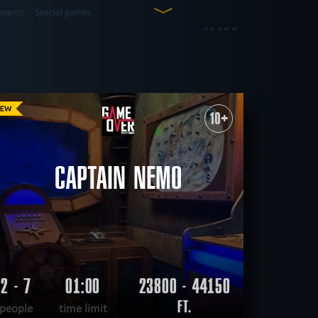
events
Special games
FOUND
5
ROOMS
western
city walk game
10+
sual
save yourself
CLEAR FILTERS
ALL ROOMS
CAPTAIN NEMO
2 - 7
01:00
23800 - 44150
FT.
people
time limit