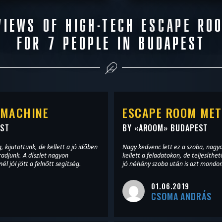
READ MORE
READ MOR
VIEWS OF HIGH-TECH ESCAPE RO
CAPE
|
COMPLETED
WANT TO ESCAPE
|
FOR 7 PEOPLE IN BUDAPEST
 MACHINE
ESCAPE ROOM ME
EST
BY «
AROOM
» BUDAPEST
 kijutottunk, de kellett a jó időben
Nagy kedvenc lett ez a szoba, nag
adjunk. A díszlet nagyon
kellett a feladatokon, de teljesíthe
l jól jött a felnőtt segítség.
jó néhány szoba után is azt mondo
01.06.2019
CSOMA ANDRÁS