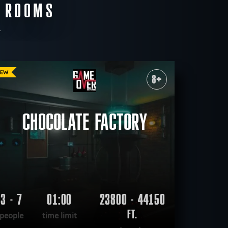
E ROOMS
8+
CHOCOLATE FACTORY
3 - 7
01:00
23800 - 44150
FT.
people
time limit