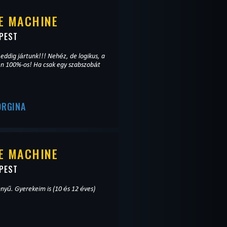
E MACHINE
PEST
eddig jártunk!!! Nehéz, de logikus, a
den 100%-os! Ha csak egy szabszobát
ORGINA
E MACHINE
PEST
nyű. Gyerekeim is (10 és 12 éves)