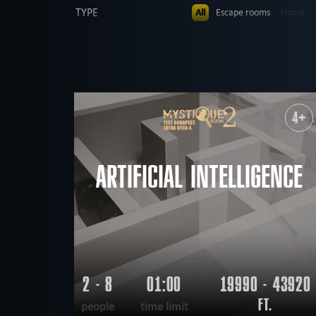
TYPE
All
Escape rooms
Home
Dinnertheatre
PEOPLE
All
up to 4
up to 5
up to 
AGE
All
All ages
5+
6+
8+
THEME
All
mysterious
Kids party
4+
military
mystical
de
FIND:
scary
scientific
tech
ARTIFICIAL INTELLIGENCE
2 - 8
01:00
19990 - 43920
FT.
people
time limit