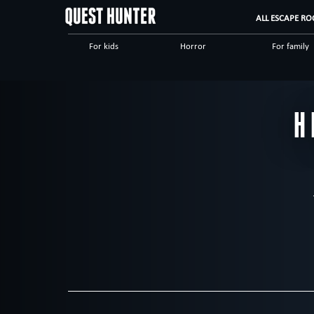
ALL ESCAPE RO
For kids
Horror
For family
Scary
Special games
Steampunk
Dinnertheatre
Logical
Historical
H
High tech
Romantic
Adventuro