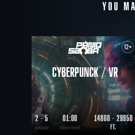
YOU MA
12+
CYBERPUNCK / VR
2 - 5
01:00
14800 - 29950
FT.
people
time limit