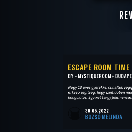
RE
WANT TO ES
ESCAPE ROOM TIME
BY «
MYSTIQUEROOM
» BUDAP
Négy 13 éves gyerekkel csináltuk végig,
érkező segítség, hogy szintidőben mar
hangulatos. Egy-két tárgy felismeréséné
30.05.2022
BOZSÓ MELINDA