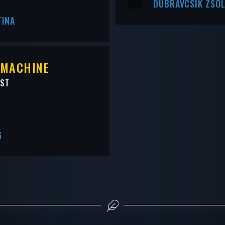
DUBRAVCSIK ZSO
TINA
 MACHINE
EST
G