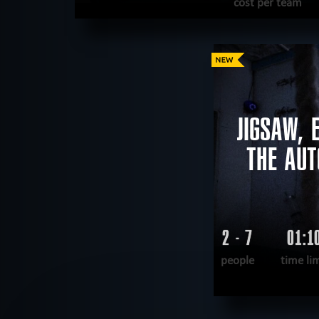
cost per team
READ MORE
WANT TO ESCAPE
|
COMPLETED
JIGSAW, 
THE AUT
2 - 7
01:1
people
time li