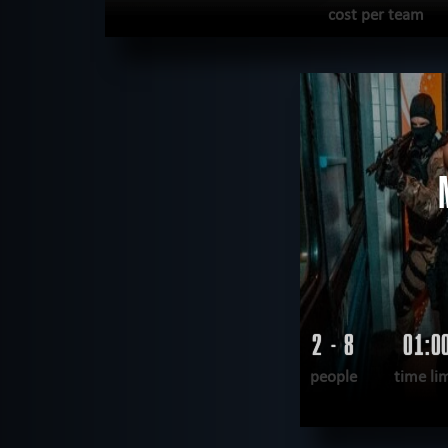
cost per team
READ MORE
WANT TO ESCAPE
|
COMPLETED
2 - 8
01:0
people
time li