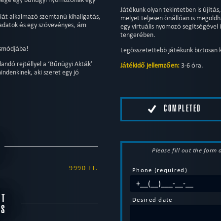
Játékunk olyan tekintetben is újítás
ciát alkalmazó szemtanú kihallgatás,
melyet teljesen önállóan is megoldh
eladatok és egy szövevényes, ám
egy virtuális nyomozó segítségével 
tengerében.
ásmódjába!
Legösszetettebb játékunk biztosan ki
andó rejtéllyel a ‘Bűnügyi Akták’
Játékidő jellemzően:
3-6 óra.
ndenkinek, aki szeret egy jó
COMPLETED
Please fill out the form
9990 FT.
Phone (required)
NT
Desired date
DS