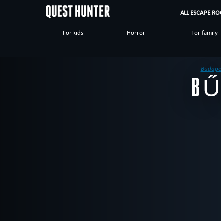
ALL ESCAPE RO
For kids
Horror
For family
Scary
Special games
Steampunk
Dinnertheatre
Logical
Historical
Budape
BŰ
High tech
Romantic
Adventuro