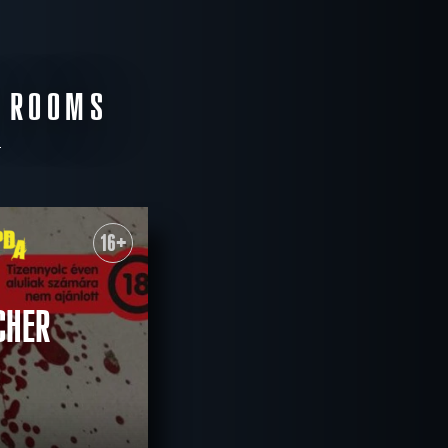
E ROOMS
16+
CHER