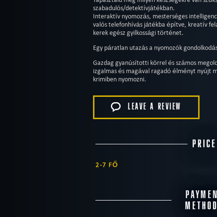
szabadulós/detektívjátékban.
Interaktív nyomozás, mesterséges intelligen
valós telefonhívás játékba építve, kreatív f
kerek egész gyilkossági történet.
Egy páratlan utazás a nyomozók gondolkod
Gazdag gyanúsítotti körrel és számos megold
izgalmas és magával ragadó élményt nyújt mi
krimiben nyomozni.
LEAVE A REVIEW
PRICE
2-7 FŐ
PAYME
METHO