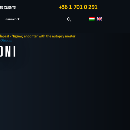
+36 1 701 0 291
E CLIENTS
Teamwork
Sci-fi
w, enconter with the autopsy mester'
Technological
 Otthoni
ONI
Blog in English