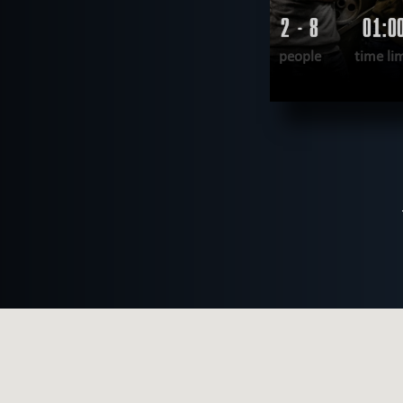
2 - 8
01:0
people
time li
WANT TO ES