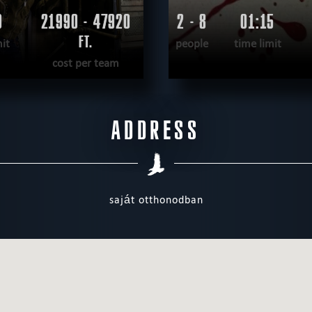
0
21990 - 47920
2 - 8
01:15
FT.
mit
people
time limit
cost per team
READ MORE
READ MOR
ADDRESS
CAPE
|
COMPLETED
WANT TO ESCAPE
|
saját otthonodban