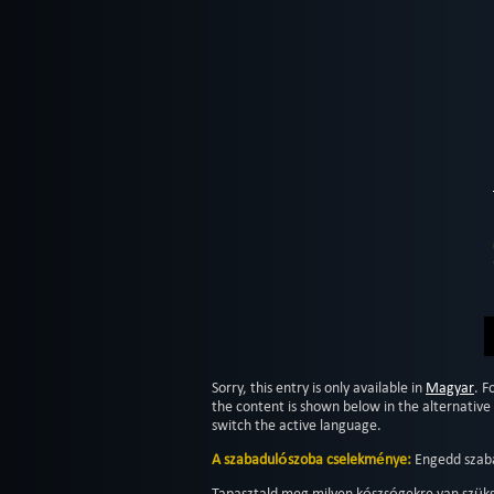
Sorry, this entry is only available in
Magyar
. F
the content is shown below in the alternative 
switch the active language.
A szabadulószoba cselekménye:
Engedd szaba
Tapasztald meg milyen készségekre van szü