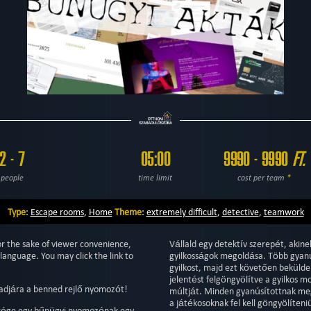
2 - 7
05:00
9990 - 9990
FT.
people
time limit
cost per team
*
Type
:
Escape rooms
,
Home
Theme
:
extremely difficult
,
detective
,
teamwork
or the sake of viewer convenience,
Vállald egy detektív szerepét, akine
language. You may click the link to
gyilkosságok megoldása. Több gyanús
gyilkost, majd ezt követően bekülde
jelentést felgöngyölítve a gyilkos mo
djára a benned rejlő nyomozót!
múltját. Minden gyanúsítottnak meg
a játékosoknak fel kell göngyölíteni
ksége egy bűnügyi nyomozónak egy