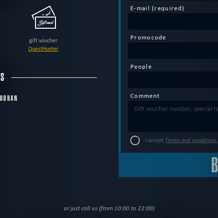
E-mail (required)
Promocode
gift voucher
QuestHunter
People
SS
Comment
ODBAN
I accept
Terms and conditions 
or just call us (from 10:00 to 22:00)