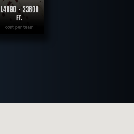
14990 - 33800
FT.
cost per team
E
COMPLETED