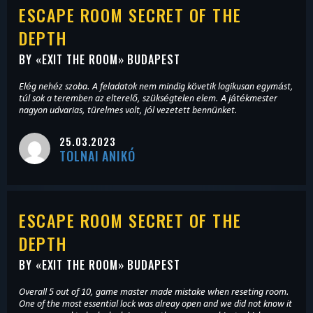
ESCAPE ROOM SECRET OF THE
DEPTH
BY «
EXIT THE ROOM
» BUDAPEST
Elég nehéz szoba. A feladatok nem mindig követik logikusan egymást,
túl sok a teremben az elterelő, szükségtelen elem. A játékmester
nagyon udvarias, türelmes volt, jól vezetett bennünket.
25.03.2023
TOLNAI ANIKÓ
ESCAPE ROOM SECRET OF THE
DEPTH
BY «
EXIT THE ROOM
» BUDAPEST
Overall 5 out of 10, game master made mistake when reseting room.
One of the most essential lock was alreay open and we did not know it