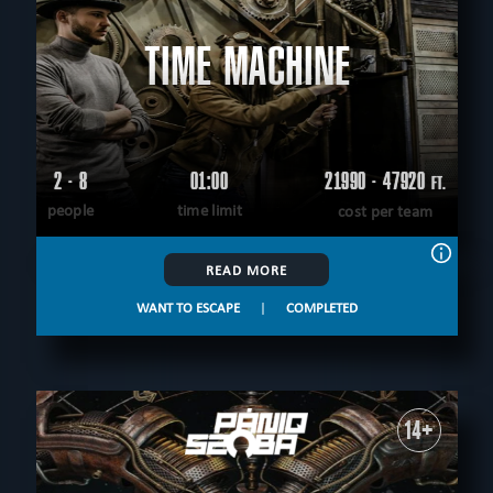
TIME MACHINE
2 - 8
01:00
21990 - 47920
FT.
people
time limit
cost per team
READ MORE
WANT TO ESCAPE
|
COMPLETED
14+