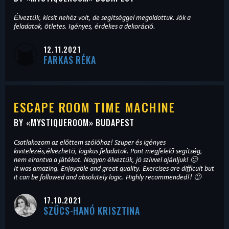
Élveztük, kicsit nehéz volt, de segítséggel megoldottuk. Jók a
feladatok, ötletes. Igényes, érdekes a dekoráció.
12.11.2021
FARKAS RÉKA
ESCAPE ROOM TIME MACHINE
BY «
MYSTIQUEROOM
» BUDAPEST
Csatlakozom az előttem szólóhoz! Szuper és igényes
kivitelezés,élvezhetö, logikus feladatok. Pont megfelelő segítség,
nem elrontva a játékot. Nagyon élveztük, jó szívvel ajánljuk! 🙂
It was amazing. Enjoyable and great quality. Exercises are difficult but
it can be followed and absolutely logic. Highly recommended!! 🙂
17.10.2021
SZŰCS-HANÓ KRISZTINA