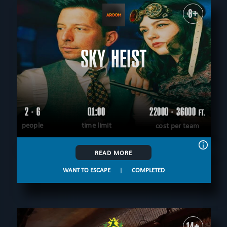
8+
SKY HEIST
2 - 6
01:00
22000 - 36000
FT.
people
time limit
cost per team
READ MORE
WANT TO ESCAPE
|
COMPLETED
14+