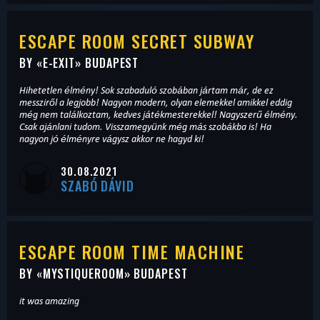
ESCAPE ROOM SECRET SUBWAY
BY «
E-EXIT
» BUDAPEST
Hihetetlen élmény! Sok szabaduló szobában jártam már, de ez
messziről a legjobb! Nagyon modern, olyan elemekkel amikkel eddig
még nem találkoztam, kedves játékmesterekkel! Nagyszerű élmény.
Csak ajánlani tudom. Visszamegyünk még más szobákba is! Ha
nagyon jó élményre vágysz akkor ne hagyd ki!
30.08.2021
SZABÓ DÁVID
ESCAPE ROOM TIME MACHINE
BY «
MYSTIQUEROOM
» BUDAPEST
it was amazing