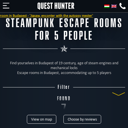
dapest - 'Jigsaw, enconter with the autopsy mester'
STEAMPUNK ESCAPE ROOMS
FOR 5 PEOPLE
Find yourselves in Budapest of 19 century, age of steam engines and
mechanical locks
Escape rooms in Budapest, accommodating up to 5 players
Filter
FOUND
7
View on map
Choose by reviews
ROOMS
TYPE