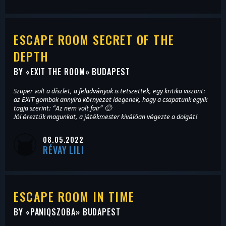
ESCAPE ROOM SECRET OF THE
DEPTH
BY «
EXIT THE ROOM
» BUDAPEST
Szuper volt a díszlet, a feladványok is tetszettek, egy kritika viszont:
az EXIT gombok annyira környezet idegenek, hogy a csapatunk egyik
tagja szerint: “Az nem volt fair” 🙂
Jól éreztük magunkat, a játékmester kiválóan végezte a dolgát!
08.05.2022
RÉVAY LILI
ESCAPE ROOM IN TIME
BY «
PANIQSZOBA
» BUDAPEST