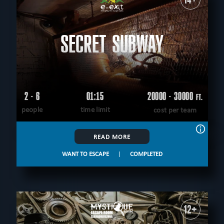
SECRET SUBWAY
2 - 6
01:15
20000 - 30000
FT.
people
time limit
cost per team
READ MORE
WANT TO ESCAPE
|
COMPLETED
12+