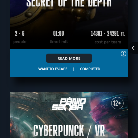
SECRET OF THE DEPTH
2 - 6
01:00
14391 - 24291
FT.
people
time limit
cost per team
READ MORE
WANT TO ESCAPE
|
COMPLETED
12+
CYBERPUNCK / VR