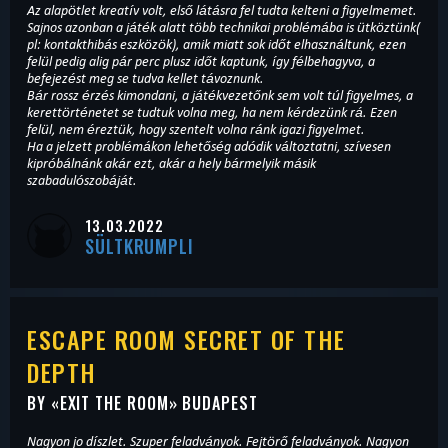
Az alapötlet kreatív volt, első látásra fel tudta kelteni a figyelmemet.
Sajnos azonban a játék alatt több technikai problémába is ütköztünk(
pl: kontakthibás eszközök), amik miatt sok időt elhasználtunk, ezen
felül pedig alig pár perc plusz időt kaptunk, így félbehagyva, a
befejezést meg se tudva kellet távoznunk.
Bár rossz érzés kimondani, a játékvezetőnk sem volt túl figyelmes, a
kerettörténetet se tudtuk volna meg, ha nem kérdezünk rá. Ezen
felül, nem éreztük, hogy szentelt volna ránk igazi figyelmet.
Ha a jelzett problémákon lehetőség adódik változtatni, szívesen
kipróbálnánk akár ezt, akár a hely bármelyik másik
szabadulószobáját.
13.03.2022
SÜLTKRUMPLI
ESCAPE ROOM SECRET OF THE
DEPTH
BY «
EXIT THE ROOM
» BUDAPEST
Nagyon jo díszlet. Szuper feladványok. Fejtörő feladványok. Nagyon