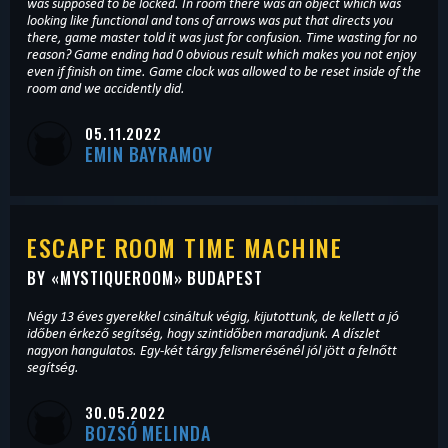
was supposed to be locked. In room there was an object which was
looking like functional and tons of arrows was put that directs you
there, game master told it was just for confusion. Time wasting for no
reason? Game ending had 0 obvious result which makes you not enjoy
even if finish on time. Game clock was allowed to be reset inside of the
room and we accidently did.
05.11.2022
EMIN BAYRAMOV
ESCAPE ROOM TIME MACHINE
BY «
MYSTIQUEROOM
» BUDAPEST
Négy 13 éves gyerekkel csináltuk végig, kijutottunk, de kellett a jó
időben érkező segítség, hogy szintidőben maradjunk. A díszlet
nagyon hangulatos. Egy-két tárgy felismerésénél jól jött a felnőtt
segítség.
30.05.2022
BOZSÓ MELINDA