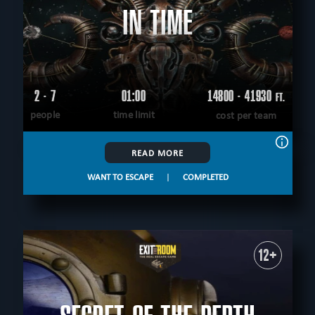
IN TIME
2 - 7
01:00
14800 - 41930
FT.
people
time limit
cost per team
READ MORE
WANT TO ESCAPE
|
COMPLETED
12+