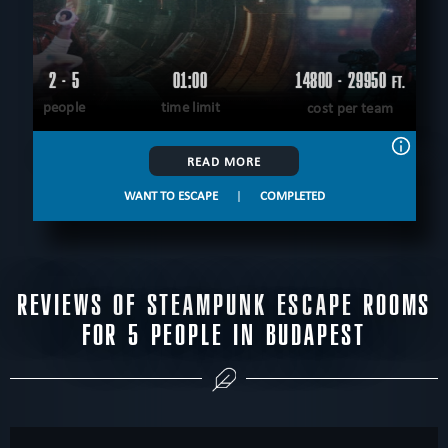
2 - 5
01:00
14800 - 29950
FT.
people
time limit
cost per team
READ MORE
WANT TO ESCAPE
|
COMPLETED
REVIEWS OF STEAMPUNK ESCAPE ROOMS
FOR 5 PEOPLE IN BUDAPEST