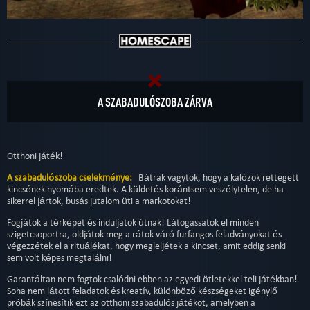
A SZABADULÓSZOBA ZÁRVA
Otthoni játék!
A szabadulószoba cselekménye:
Bátrak vagytok, hogy a kalózok rettegett
kincsének nyomába eredtek. A küldetés korántsem veszélytelen, de ha
sikerrel jártok, busás jutalom üti a markotokat!
Fogjátok a térképet és induljatok útnak! Látogassatok el minden
szigetcsoportra, oldjátok meg a rátok váró furfangos feladványokat és
végezzétek el a rituálékat, hogy megleljétek a kincset, amit eddig senki
sem volt képes megtalálni!
Garantáltan nem fogtok csalódni ebben az egyedi ötletekkel teli játékban!
Soha nem látott feladatok és kreatív, különböző készségeket igénylő
próbák színesítik ezt az otthoni szabadulós játékot, amelyben a