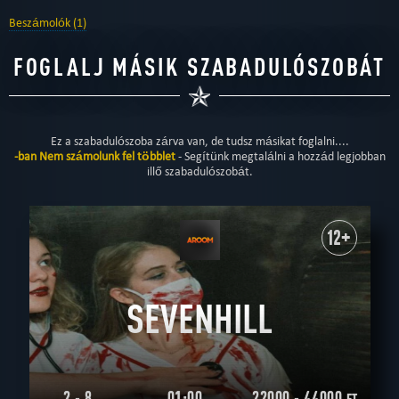
Beszámolók (1)
FOGLALJ MÁSIK SZABADULÓSZOBÁT
Ez a szabadulószoba zárva van, de tudsz másikat foglalni....
-ban Nem számolunk fel többlet
- Segítünk megtalálni a hozzád legjobban
illő szabadulószobát.
12+
SEVENHILL
2 - 8
01:00
22000 - 44000
FT.