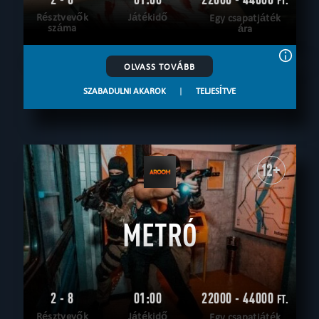
Résztvevők
Játékidő
Egy csapatjáték
száma
ára
OLVASS TOVÁBB
SZABADULNI AKAROK
|
TELJESÍTVE
12+
METRÓ
2 - 8
01:00
22000 - 44000
FT.
Résztvevők
Játékidő
Egy csapatjáték