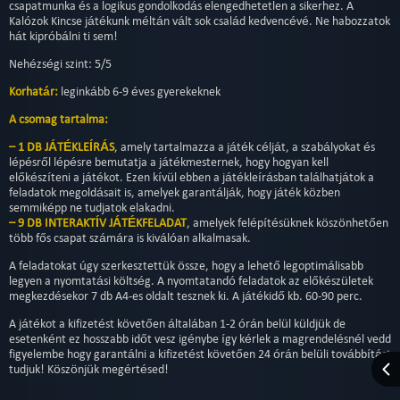
csapatmunka és a logikus gondolkodás elengedhetetlen a sikerhez. A
Kalózok Kincse játékunk méltán vált sok család kedvencévé. Ne habozzatok
hát kipróbálni ti sem!
Nehézségi szint: 5/5
Korhatár:
leginkább 6-9 éves gyerekeknek
A csomag tartalma:
– 1 DB JÁTÉKLEÍRÁS
, amely tartalmazza a játék célját, a szabályokat és
lépésről lépésre bemutatja a játékmesternek, hogy hogyan kell
előkészíteni a játékot. Ezen kívül ebben a játékleírásban találhatjátok a
feladatok megoldásait is, amelyek garantálják, hogy játék közben
semmiképp ne tudjatok elakadni.
– 9
DB INTERAKTÍV JÁTÉKFELADAT
, amelyek felépítésüknek köszönhetően
több fős csapat számára is kiválóan alkalmasak.
A feladatokat úgy szerkesztettük össze, hogy a lehető legoptimálisabb
legyen a nyomtatási költség. A nyomtatandó feladatok az előkészületek
megkezdésekor 7 db A4-es oldalt tesznek ki. A játékidő kb. 60-90 perc.
A játékot a kifizetést követően általában 1-2 órán belül küldjük de
esetenként ez hosszabb időt vesz igénybe így kérlek a magrendelésnél vedd
figyelembe hogy garantálni a kifizetést követően 24 órán belüli továbbítást
tudjuk! Köszönjük megértésed!