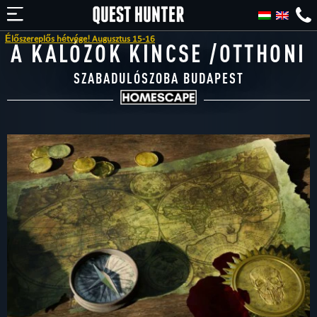
ereplős hétvége! Augusztus 15-16
A KALÓZOK KINCSE /OTTHONI
SZABADULÓSZOBA BUDAPEST